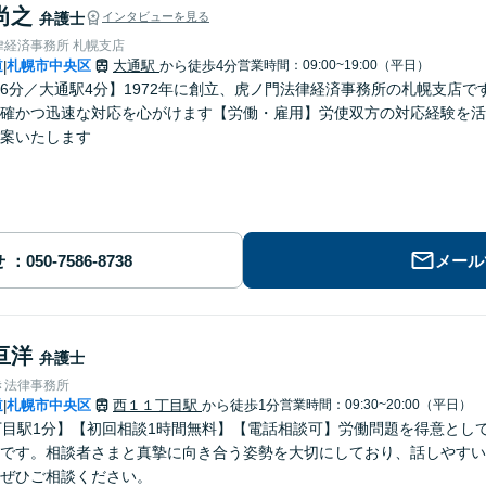
尚之
弁護士
インタビューを見る
律経済事務所 札幌支店
道
札幌市中央区
大通駅
から徒歩4分
営業時間：09:00~19:00（平日）
|
6分／大通駅4分】1972年に創立、虎ノ門法律経済事務所の札幌支店
確かつ迅速な対応を心がけます【労働・雇用】労使双方の対応経験を活
案いたします
せ
メール
亘洋
弁護士
き法律事務所
道
札幌市中央区
西１１丁目駅
から徒歩1分
営業時間：09:30~20:00（平日）
|
丁目駅1分】【初回相談1時間無料】【電話相談可】労働問題を得意とし
です。相談者さまと真摯に向き合う姿勢を大切にしており、話しやすい
ぜひご相談ください。