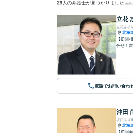
29
人の弁護士が見つかりました
(検索
立花 
立花志功
北海
【初回相
任せ！書
電話でお問い合わ
沖田 
坂口法律
北海
【初回面