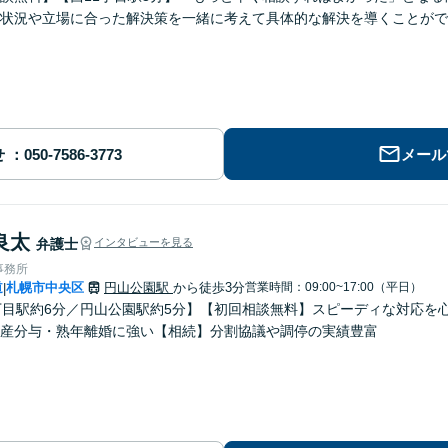
状況や立場に合った解決策を一緒に考えて具体的な解決を導くことがで
せ
メール
良太
弁護士
インタビューを見る
事務所
道
札幌市中央区
円山公園駅
から徒歩3分
営業時間：09:00~17:00（平日）
|
丁目駅約6分／円山公園駅約5分】【初回相談無料】スピーディな対応を
産分与・熟年離婚に強い【相続】分割協議や調停の実績豊富