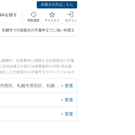
弁護士の方はこちら
&Aを探す
閲覧履歴
マイリスト
ログイン
札幌市で行政処分の不服申立てに強い弁護士
も掲載中。行政事件に関係する行政処分の不服
 志功弁護士や坂口法律事務所の沖田 尚弁護
発生した行政処分の不服申立てのトラブルを今
行政処分の不服申立てを法律相談できる札幌市内
北海道、札幌市中央区、札幌市北区、札幌市東区、札幌市白石区、札幌市豊平区、札幌市南区、札幌市西区、札幌市厚別区、札幌市手稲区、札幌市清田区
変更
変更
変更