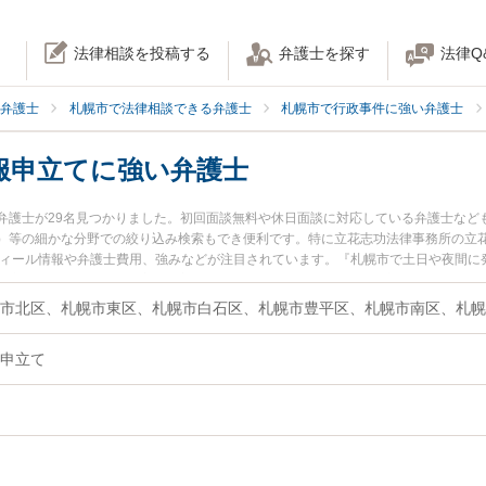
法律相談を投稿する
弁護士を探す
法律Q
弁護士
札幌市で法律相談できる弁護士
札幌市で行政事件に強い弁護士
服申立てに強い弁護士
弁護士が29名見つかりました。初回面談無料や休日面談に対応している弁護士など
）等の細かな分野での絞り込み検索もでき便利です。特に立花志功法律事務所の立花
フィール情報や弁護士費用、強みなどが注目されています。『札幌市で土日や夜間に
申立てのトラブル解決の実績豊富な近くの弁護士を検索したい』『初回相談無料で
談者さんにおすすめです。
申立て