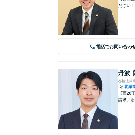
ださい！
電話でお問い合わ
丹波 
春楡法律
北海
【西28
請求／財