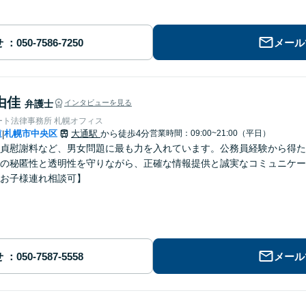
せ
メール
由佳
弁護士
インタビューを見る
ート法律事務所 札幌オフィス
道
札幌市中央区
大通駅
から徒歩4分
営業時間：09:00~21:00（平日）
|
貞慰謝料など、男女問題に最も力を入れています。公務員経験から得た
の秘匿性と透明性を守りながら、正確な情報提供と誠実なコミュニケー
お子様連れ相談可】
せ
メール