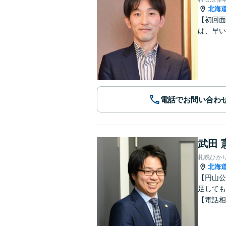
北海
【初回面
は、早い
電話でお問い合わ
武田 
札幌ひか
北海
【円山公
足しても
【電話相