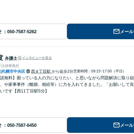
せ
メール
度
弁護士
インタビューを見る
り法律事務所
道
札幌市中央区
西８丁目駅
から徒歩2分
営業時間：09:15~17:00（平日）
|
談無料】困っている人の力になりたい、と思いながら問題解決に取り組
、や家事事件（離婚、相続等）に力を入れてきました。「お願いして良
いです【西11丁目駅5分】
せ
メール