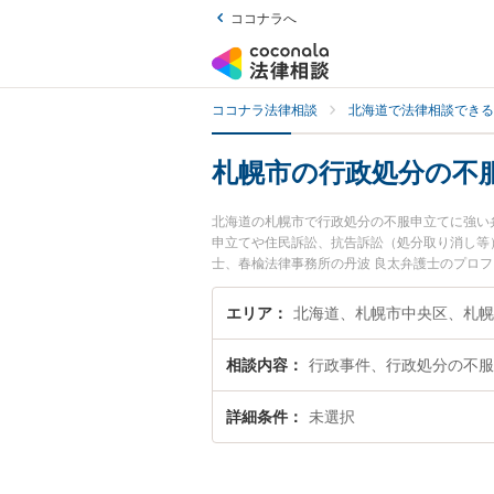
ココナラへ
ココナラ法律相談
北海道で法律相談できる
札幌市の行政処分の不
北海道の札幌市で行政処分の不服申立てに強い
申立てや住民訴訟、抗告訴訟（処分取り消し等
士、春楡法律事務所の丹波 良太弁護士のプロ
すぐに弁護士に相談したい』『行政処分の不服
の弁護士に相談予約したい』などでお困りの相
エリア
相談内容
行政事件、行政処分の不服
詳細条件
未選択