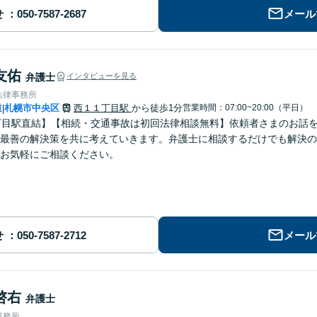
せ
メール
友佑
弁護士
インタビューを見る
法律事務所
道
札幌市中央区
西１１丁目駅
から徒歩1分
営業時間：07:00~20:00（平日）
|
丁目駅直結】【相続・交通事故は初回法律相談無料】依頼者さまのお話
最善の解決策を共に考えていきます。弁護士に相談するだけでも解決の
お気軽にご相談ください。
せ
メール
啓右
弁護士
事務所