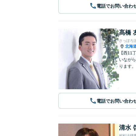
電話でお問い合わ
髙橋 
さっぽろ
北海
【西11
いながら
ります。
電話でお問い合わ
清水 
村松法律