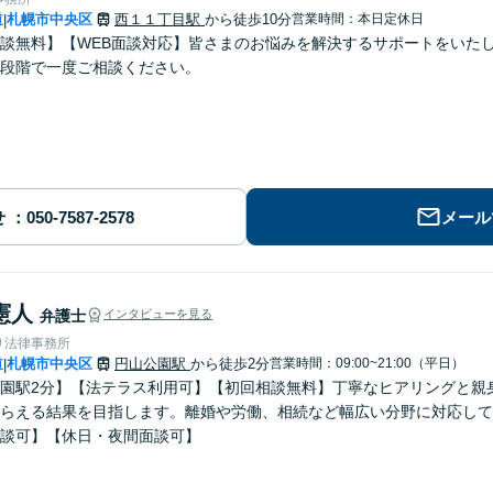
道
札幌市中央区
西１１丁目駅
から徒歩10分
営業時間：本日定休日
|
談無料】【WEB面談対応】皆さまのお悩みを解決するサポートをいた
段階で一度ご相談ください。
せ
メール
憲人
弁護士
インタビューを見る
り法律事務所
道
札幌市中央区
円山公園駅
から徒歩2分
営業時間：09:00~21:00（平日）
|
園駅2分】【法テラス利用可】【初回相談無料】丁寧なヒアリングと親
らえる結果を目指します。離婚や労働、相続など幅広い分野に対応して
談可】【休日・夜間面談可】