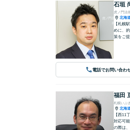
石垣 
虎ノ門法
北海
【札幌駅
めに、的
策をご提
電話でお問い合わ
福田 
札幌いぶ
北海
【西11
対応可能
の際は、