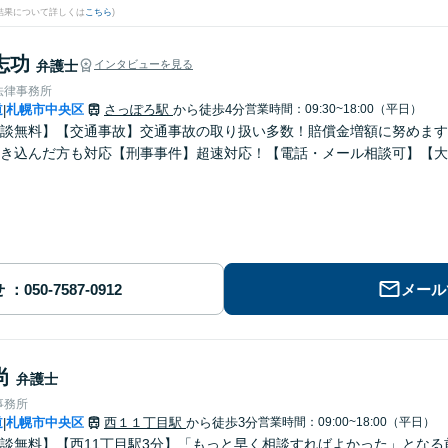
結果について詳しくは
こちら
)
志功
弁護士
インタビューを見る
法律事務所
道
札幌市中央区
さっぽろ駅
から徒歩4分
営業時間：09:30~18:00（平日）
|
談無料】【交通事故】交通事故の取り扱い多数！賠償金増額に努めます
き込んだ方も対応【刑事事件】超速対応！【電話・メール相談可】【大
せ
メール
尚
弁護士
事務所
道
札幌市中央区
西１１丁目駅
から徒歩3分
営業時間：09:00~18:00（平日）
|
談無料】【西11丁目駅3分】「もっと早く相談すればよかった」とな