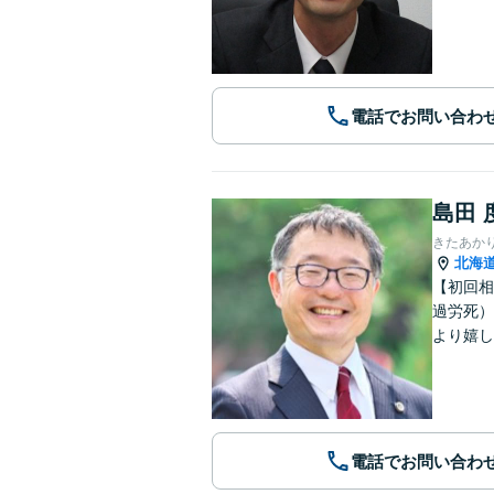
電話でお問い合わ
島田 
きたあか
北海
【初回相
過労死）
より嬉し
電話でお問い合わ