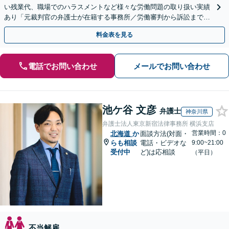
い残業代、職場でのハラスメントなど様々な労働問題の取り扱い実績
あり「元裁判官の弁護士が在籍する事務所／労働審判から訴訟まで、
裁判官経験を活かした最適な戦略を立案」
料金表を見る
電話でお問い合わせ
メールでお問い合わせ
池ケ谷 文彦
弁護士
神奈川県
弁護士法人東京新宿法律事務所 横浜支店
営業時間：0
北海道
か
面談方法(対面・
らも相談
電話・ビデオな
9:00~21:00
受付中
ど)は応相談
（平日）
不当解雇