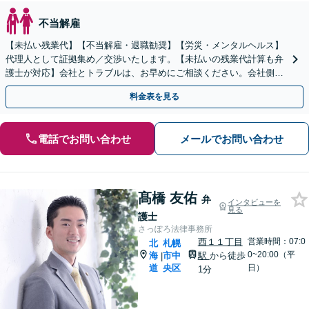
不当解雇
【未払い残業代】【不当解雇・退職勧奨】【労災・メンタルヘルス】
代理人として証拠集め／交渉いたします。【未払いの残業代計算も弁
護士が対応】会社とトラブルは、お早めにご相談ください。会社側で
の対応も経験豊富。【地下鉄大通駅から直結ビル】
料金表を見る
電話でお問い合わせ
メールでお問い合わせ
髙橋 友佑
弁
インタビューを
見る
護士
さっぽろ法律事務所
西１１丁目
営業時間：07:0
北
札幌
0~20:00（平
海
市中
駅
から徒歩
|
道
央区
日）
1分