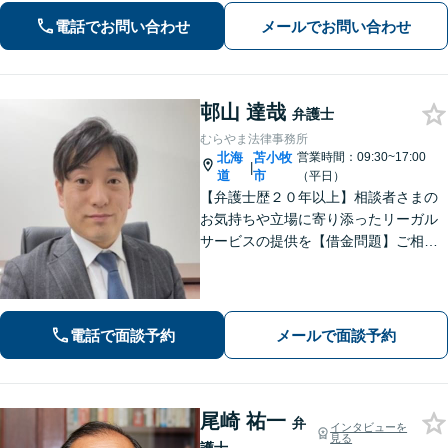
事事件】超速対応！【電話・メール相
電話でお問い合わせ
メールでお問い合わせ
談可】【大通駅／札幌駅5分】
邨山 達哉
弁護士
むらやま法律事務所
北海
苫小牧
営業時間：09:30~17:00
|
道
市
（平日）
【弁護士歴２０年以上】相談者さまの
お気持ちや立場に寄り添ったリーガル
サービスの提供を【借金問題】ご相談
は何度でも無料！あなたとご家族、5年
先を見据えた解決策をご提案します
【相続問題】複雑な不動産相続も他士
業連携で円滑対応！【分割払いOK】
電話で面談予約
メールで面談予約
尾崎 祐一
弁
インタビューを
見る