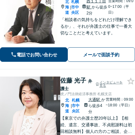
西１１丁目
営業時間：09:0
北
札幌
0~17:00（平
海
市中
駅
から徒歩
|
道
央区
日）
2分
「相談者の気持ちをどれだけ理解でき
るか」、それが弁護士の仕事で一番大
切なことだと考えています。
電話でお問い合わせ
メールで面談予約
佐藤 光子
弁
インタビューを
見る
護士
虎ノ門法律経済事務所 札幌支店
大通駅
か
営業時間：09:00
北
札幌
~18:00（平日）
海
市中
ら徒歩4
|
道
央区
分
【東京での弁護士歴20年以上】【相
続、遺言、交通事故、不貞慰謝料は初
回相談無料】個人の方のご相談、企業