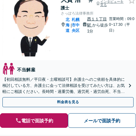
弁
インタビューを
見る
護士
さっぽろ法律事務所
西１１丁目
営業時間：09:0
北
札幌
0~17:30（平
海
市中
駅
から徒歩
|
道
央区
日）
1分
不当解雇
【初回相談無料／平日夜・土曜相談可】弁護士へのご依頼を具体的に
検討している方、弁護士に会って法律相談を受けてみたい方は、お気
軽にご相談ください。長時間・過重労働、過労死・過労自死、不当解
雇、不当配転、退職強要、給料・残業代の未払いなど。
料金表を見る
電話で面談予約
メールで面談予約