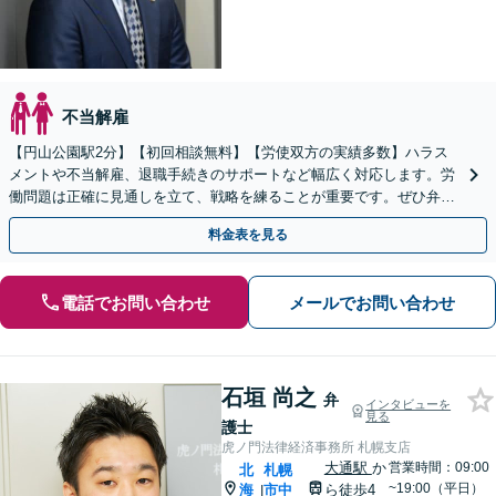
不当解雇
【円山公園駅2分】【初回相談無料】【労使双方の実績多数】ハラス
メントや不当解雇、退職手続きのサポートなど幅広く対応します。労
働問題は正確に見通しを立て、戦略を練ることが重要です。ぜひ弁護
士にご相談ください。【電話相談可】【休日・夜間面談可】
料金表を見る
電話でお問い合わせ
メールでお問い合わせ
石垣 尚之
弁
インタビューを
見る
護士
虎ノ門法律経済事務所 札幌支店
大通駅
か
営業時間：09:00
北
札幌
~19:00（平日）
海
市中
ら徒歩4
|