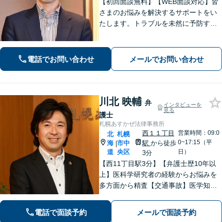
【初回面談無料】【WEB面談対応】皆
さまのお悩みを解決するサポートをい
たします。トラブルを未然に予防する
ためには、早い段階で一度ご相談くだ
さい。
電話でお問い合わせ
メールでお問い合わせ
川北 映輔
弁
インタビューを
見る
護士
札幌あすかぜ法律事務所
西１１丁目
営業時間：09:0
北
札幌
0~17:15（平
海
市中
駅
から徒歩
|
道
央区
日）
3分
【西11丁目駅3分】【弁護士歴10年以
上】医科学研究者の経験からお悩みを
多方面から精査【交通事故】医学知識
にもとづき、適切な後遺障害等級や賠
償額を立証【借金・債務整理】個人・
電話で面談予約
メールで面談予約
法人可。最近の傾向や破産管財人の経