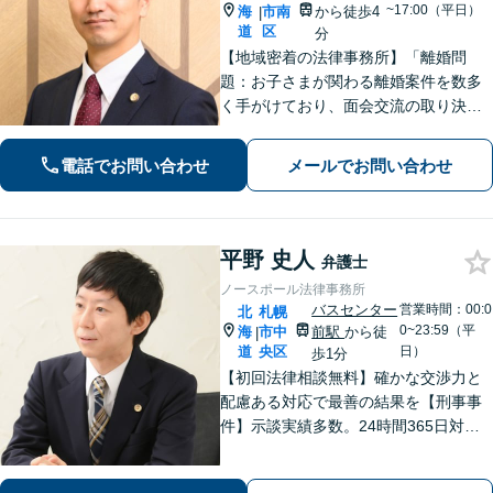
~17:00（平日）
海
市南
から徒歩4
|
道
区
分
【地域密着の法律事務所】「離婚問
題：お子さまが関わる離婚案件を数多
く手がけており、面会交流の取り決め
から父親側の親権獲得など、豊富な実
績があります」「相続問題：遺産分割
電話でお問い合わせ
メールでお問い合わせ
協議でのトラブルから遺留分をめぐる
争いまでトータルサポート」【WEB面
談対応】
平野 史人
弁護士
ノースポール法律事務所
バスセンター
営業時間：00:0
北
札幌
0~23:59（平
海
市中
前駅
から徒
|
道
央区
日）
歩1分
【初回法律相談無料】確かな交渉力と
配慮ある対応で最善の結果を【刑事事
件】示談実績多数。24時間365日対応
で身柄解放・不起訴を目指します【交
通事故】保険会社顧問事務所での勤務