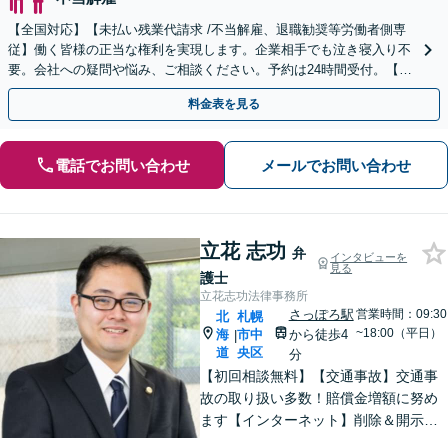
【全国対応】【未払い残業代請求 /不当解雇、退職勧奨等労働者側専
従】働く皆様の正当な権利を実現します。企業相手でも泣き寝入り不
要。会社への疑問や悩み、ご相談ください。予約は24時間受付。【初
回面談無料】【夜間・休日対応可】
料金表を見る
電話でお問い合わせ
メールでお問い合わせ
立花 志功
弁
インタビューを
見る
護士
立花志功法律事務所
さっぽろ駅
営業時間：09:30
北
札幌
~18:00（平日）
海
市中
から徒歩4
|
道
央区
分
【初回相談無料】【交通事故】交通事
故の取り扱い多数！賠償金増額に努め
ます【インターネット】削除＆開示請
求はお任せ！書き込んだ方も対応【刑