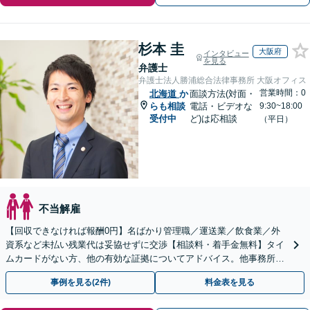
杉本 圭
大阪府
インタビュー
を見る
弁護士
弁護士法人勝浦総合法律事務所 大阪オフィス
営業時間：0
北海道
か
面談方法(対面・
らも相談
電話・ビデオな
9:30~18:00
受付中
ど)は応相談
（平日）
不当解雇
【回収できなければ報酬0円】名ばかり管理職／運送業／飲食業／外
資系など未払い残業代は妥協せずに交渉【相談料・着手金無料】タイ
ムカードがない方、他の有効な証拠についてアドバイス。他事務所で
断られた方もご相談ください。あなたの権利を守ります！
事例を見る(2件)
料金表を見る