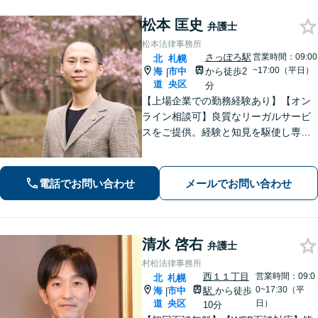
松本 匡史
弁護士
松本法律事務所
さっぽろ駅
営業時間：09:00
北
札幌
~17:00（平日）
海
市中
から徒歩2
|
道
央区
分
【上場企業での勤務経験あり】【オン
ライン相談可】良質なリーガルサービ
スをご提供。経験と知見を駆使し専門
的かつ多角的に解決策を検討し、依頼
者様にとって有利な解決を目指し尽力
いたします。今ある問題だけではな
電話でお問い合わせ
メールでお問い合わせ
く、派生的・将来的な問題予防にも対
応いたします。
清水 啓右
弁護士
村松法律事務所
西１１丁目
営業時間：09:0
北
札幌
0~17:30（平
海
市中
駅
から徒歩
|
道
央区
日）
10分