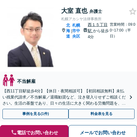
大室 直也
弁護士
札幌アカシヤ法律事務所
西１５丁目
営業時間：09:0
北
札幌
0~17:00（平
海
市中
駅
から徒歩
|
道
央区
日）
4分
不当解雇
【西11丁目駅徒歩4分】【休日・夜間相談可】【初回相談無料】未払
い残業代請求／不当解雇／退職勧奨など、泣き寝入りせずご相談くだ
さい。生活の基盤であり、日々の生活に大きく関わる労働問題を、ス
ピーディーに解決へ導きます【リモート相談可】
事例を見る(1件)
料金表を見る
電話でお問い合わせ
メールでお問い合わせ