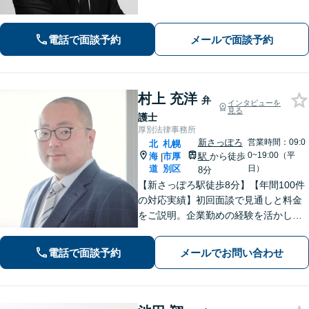
するため、早期解決を意識していま
す。お気軽にご相談ください。
電話で面談予約
メールで面談予約
村上 充洋
弁
インタビューを
見る
護士
厚別法律事務所
新さっぽろ
営業時間：09:0
北
札幌
0~19:00（平
海
市厚
駅
から徒歩
|
道
別区
日）
8分
【新さっぽろ駅徒歩8分】【年間100件
の対応実績】初回面談で見通しと料金
をご説明。企業勤めの経験を活かし、
わかりやすい言葉でお伝えします。
【Web面談可】オンライン相談対応も
電話で面談予約
メールでお問い合わせ
しております。