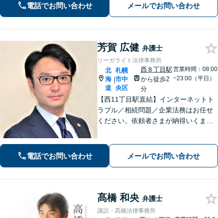
経験あり。【バスセンター前駅3番出口
電話でお問い合わせ
メールでお問い合わせ
徒歩1分】
芳賀 広健
弁護士
リーガライト法律事務所
西８丁目駅
営業時間：08:00
北
札幌
~23:00（平日）
海
市中
から徒歩2
|
道
央区
分
【西11丁目駅直結】インターネットト
ラブル／相続問題／企業法務はお任せ
ください。依頼者さまが納得いくまで
徹底的に争う強さとZoomやSkypeに対
応する手軽さで、依頼者さまの利益の
最大化に尽力。【分割払い利用可】
電話でお問い合わせ
メールでお問い合わせ
【土日祝・夜間相談対応可】
髙橋 和央
弁護士
諏訪・髙橋法律事務所