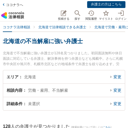
弁護士の方はこちら
ココナラへ
投稿する
探す
閲覧履歴
マイリスト
ログイン
ココナラ法律相談
北海道で法律相談できる弁護士
北海道で労働・雇用
北海道の不当解雇に強い弁護士
北海道で不当解雇に強い弁護士が128名見つかりました。初回面談無料や休日
面談に対応している弁護士、解決事例を持つ弁護士なども掲載中。さらに札幌
市中央区や旭川市、札幌市北区などの地域条件で弁護士を絞り込めます。労
働・雇用に関係する不当解雇や退職勧奨、内定取消等の細かな分野での絞り込
み検索もでき便利です。特に札幌クリア法律事務所の南 知里弁護士や前田尚一
エリア
北海道
変更
法律事務所の前田 尚一弁護士、法律事務所Legal Baristaの阿部 洋介弁護士のプ
ロフィール情報や弁護士費用、強みなどが注目されています。『北海道で土日
相談内容
労働・雇用、不当解雇
変更
や夜間に発生した不当解雇のトラブルを今すぐに弁護士に相談したい』『不当
解雇のトラブル解決の実績豊富な近くの弁護士を検索したい』『初回相談無料
で不当解雇を法律相談できる北海道内の弁護士に相談予約したい』などでお困
詳細条件
未選択
変更
りの相談者さんにおすすめです。
128
人の弁護士が見つかりました
(検索結果について詳しくは
こちら
)