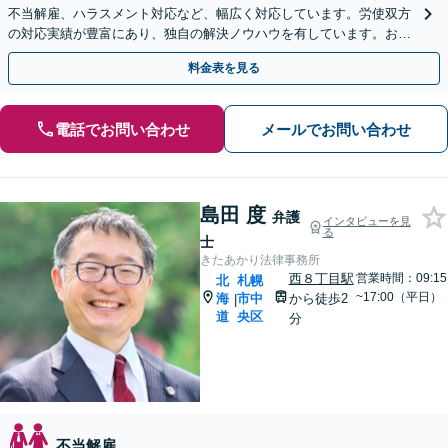
不当解雇、ハラスメント対応など、幅広く対応しています。労使双方
の対応実績が豊富にあり、独自の解決ノウハウを有しています。お困
りの際は、ぜひご相談ください。
料金表を見る
電話でお問い合わせ
メールでお問い合わせ
島田 度
弁護
インタビューを見
る
士
きたあかり法律事務所
西８丁目駅
営業時間：09:15
北
札幌
~17:00（平日）
海
市中
から徒歩2
|
道
央区
分
不当解雇