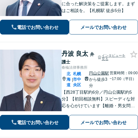
に合った解決策をご提案します。まず
はご相談を。【札幌駅 徒歩5分】
電話でお問い合わせ
メールでお問い合わせ
丹波 良太
弁
インタビューを
見る
護士
春楡法律事務所
円山公園駅
営業時間：09:00
北
札幌
~17:00（平日）
海
市中
から徒歩3
|
道
央区
分
【西28丁目駅約6分／円山公園駅約5
分】【初回相談無料】スピーディな対
応を心がけています【離婚・男女問
題】慰謝料請求／財産分与・熟年離婚
に強い【相続】分割協議や調停の実績
電話でお問い合わせ
メールでお問い合わせ
豊富