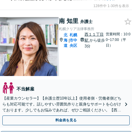
128件中 1-30件を表示
南 知里
弁護士
札幌クリア法律事務所
西１１丁目
営業時間：10:0
北
札幌
0~17:00（平
海
市中
駅
から徒歩
|
道
央区
日）
3分
不当解雇
【産業カウンセラー】【弁護士歴10年以上】使用者側・労働者側どち
らも対応可能です。話しやすい雰囲気作りと親身なサポートを心がけ
ております。少しでもお悩みであれば、ぜひご相談ください。【西11
丁目駅3分】【初回相談無料】
料金表を見る