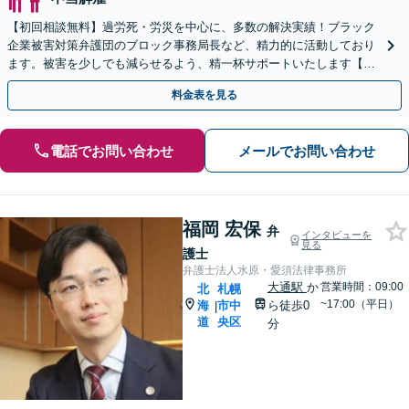
【初回相談無料】過労死・労災を中心に、多数の解決実績！ブラック
企業被害対策弁護団のブロック事務局長など、精力的に活動しており
ます。被害を少しでも減らせるよう、精一杯サポートいたします【休
日・夜間相談可】【西11丁目駅5分】【電話相談可】
料金表を見る
電話でお問い合わせ
メールでお問い合わせ
福岡 宏保
弁
インタビューを
見る
護士
弁護士法人水原・愛須法律事務所
大通駅
か
営業時間：09:00
北
札幌
~17:00（平日）
海
市中
ら徒歩0
|
道
央区
分