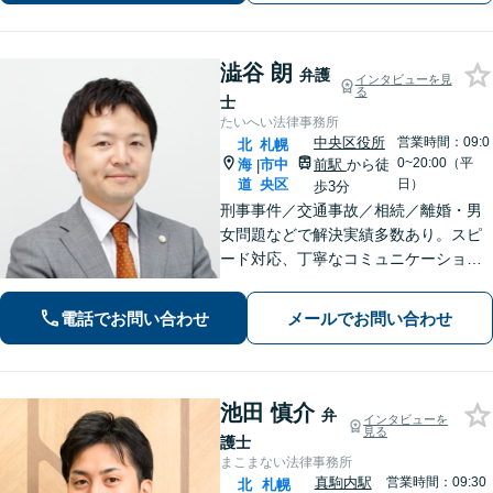
験をふまえて柔軟に対応します。
澁谷 朗
弁護
インタビューを見
る
士
たいへい法律事務所
中央区役所
営業時間：09:0
北
札幌
0~20:00（平
海
市中
前駅
から徒
|
道
央区
日）
歩3分
刑事事件／交通事故／相続／離婚・男
女問題などで解決実績多数あり。スピ
ード対応、丁寧なコミュニケーション
で、納得感の高い解決を目指します
【初回無料相談】【速やかな対応】
電話でお問い合わせ
メールでお問い合わせ
【夜間土日祝日の相談可】
池田 慎介
弁
インタビューを
見る
護士
まこまない法律事務所
真駒内駅
営業時間：09:30
北
札幌