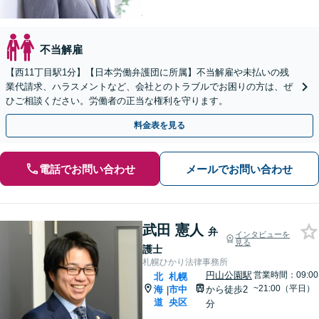
不当解雇
【西11丁目駅1分】【日本労働弁護団に所属】不当解雇や未払いの残
業代請求、ハラスメントなど、会社とのトラブルでお困りの方は、ぜ
ひご相談ください。労働者の正当な権利を守ります。
料金表を見る
電話でお問い合わせ
メールでお問い合わせ
武田 憲人
弁
インタビューを
見る
護士
札幌ひかり法律事務所
円山公園駅
営業時間：09:00
北
札幌
~21:00（平日）
海
市中
から徒歩2
|
道
央区
分