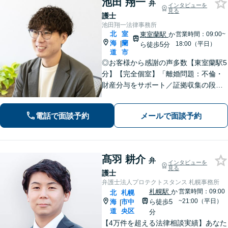
池田 翔一
弁
インタビューを
見る
護士
池田翔一法律事務所
北
室
東室蘭駅
か
営業時間：09:00~
海
蘭
|
18:00（平日）
ら徒歩5分
道
市
◎お客様から感謝の声多数【東室蘭駅5
分】【完全個室】「離婚問題：不倫・
財産分与をサポート／証拠収集の段階
から将来の調停や裁判を見据えた戦略
的なアプローチ」「相続問題：幅広い
電話で面談予約
メールで面談予約
相続問題に対応できる豊富な経験」適
切な公正証書遺言を作成【行政書士資
格保有】
髙羽 耕介
弁
インタビューを
見る
護士
弁護士法人プロテクトスタンス 札幌事務所
札幌駅
か
営業時間：09:00
北
札幌
~21:00（平日）
海
市中
ら徒歩5
|
道
央区
分
【4万件を超える法律相談実績】あなた