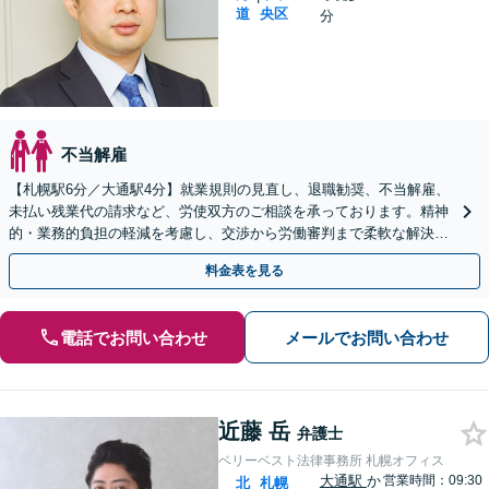
道
央区
分
不当解雇
【札幌駅6分／大通駅4分】就業規則の見直し、退職勧奨、不当解雇、
未払い残業代の請求など、労使双方のご相談を承っております。精神
的・業務的負担の軽減を考慮し、交渉から労働審判まで柔軟な解決方
法をご提案いたします【初回相談無料】【休日面談可】
料金表を見る
電話でお問い合わせ
メールでお問い合わせ
近藤 岳
弁護士
ベリーベスト法律事務所 札幌オフィス
大通駅
か
営業時間：09:30
北
札幌