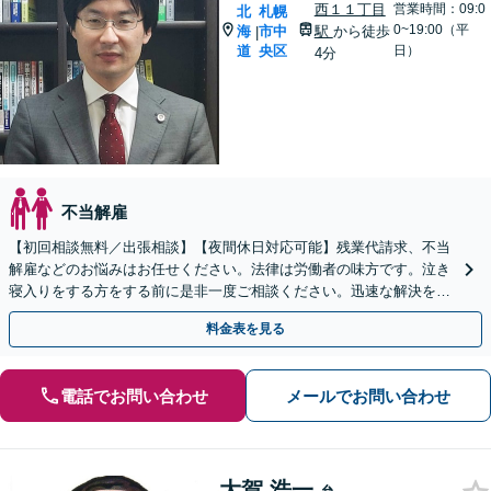
西１１丁目
営業時間：09:0
北
札幌
0~19:00（平
海
市中
駅
から徒歩
|
道
央区
日）
4分
不当解雇
【初回相談無料／出張相談】【夜間休日対応可能】残業代請求、不当
解雇などのお悩みはお任せください。法律は労働者の味方です。泣き
寝入りをする方をする前に是非一度ご相談ください。迅速な解決を目
指し、しっかりとサポートを行います。【北海道札幌市】
料金表を見る
電話でお問い合わせ
メールでお問い合わせ
大賀 浩一