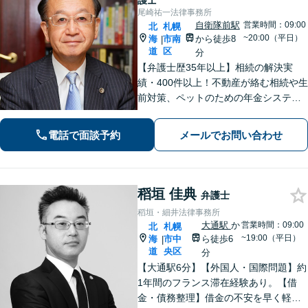
護士
尾崎祐一法律事務所
自衛隊前駅
営業時間：09:00
北
札幌
~20:00（平日）
海
市南
から徒歩8
|
道
区
分
【弁護士歴35年以上】相続の解決実
績・400件以上！不動産が絡む相続や生
前対策、ペットのための年金システム
など【自衛隊前駅8分】交通事故・借
金・刑事事件・不動産トラブルなど幅
電話で面談予約
メールでお問い合わせ
広く対応。依頼者の背景に潜む原因を
しっかり把握することを心がけていま
す。
稻垣 佳典
弁護士
稻垣・細井法律事務所
大通駅
か
営業時間：09:00
北
札幌
~19:00（平日）
海
市中
ら徒歩6
|
道
央区
分
【大通駅6分】【外国人・国際問題】約
1年間のフランス滞在経験あり。【借
金・債務整理】借金の不安を早く軽減