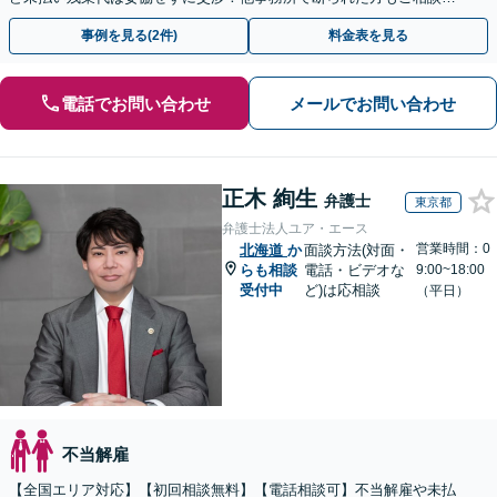
ださい。【解決事例が豊富】土曜日も電話受付しています
事例を見る(2件)
料金表を見る
電話でお問い合わせ
メールでお問い合わせ
正木 絢生
弁護士
東京都
弁護士法人ユア・エース
営業時間：0
北海道
か
面談方法(対面・
らも相談
電話・ビデオな
9:00~18:00
受付中
ど)は応相談
（平日）
不当解雇
【全国エリア対応】【初回相談無料】【電話相談可】不当解雇や未払