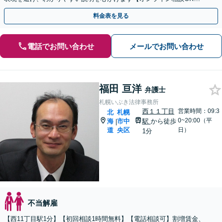
【休日・夜間相談可】【札幌駅5分】
料金表を見る
電話でお問い合わせ
メールでお問い合わせ
福田 亘洋
弁護士
札幌いぶき法律事務所
西１１丁目
営業時間：09:3
北
札幌
0~20:00（平
海
市中
駅
から徒歩
|
道
央区
日）
1分
不当解雇
【西11丁目駅1分】【初回相談1時間無料】【電話相談可】割増賃金、