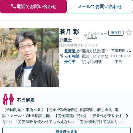
電話でお問い合わせ
メールでお問い合わせ
若月 彰
東京都
インタビュー
を見る
弁護士
法律事務所クレシェンド
営業時間：1
北海道
か
面談方法(対面・
らも相談
電話・ビデオな
0:00~18:00
受付中
ど)は応相談
（平日）
不当解雇
【全国対応・来所不要】【完全成功報酬制】相談料0、着手金0。電
話・メール・WEB相談可能。【労働問題に特化】「残業代が支払われ
ない」「労災保険を使わせてもらえない」「労災保険だけでは足りな
い。損害賠償請求したい」など労働問題はお任せを。
料金表を見る