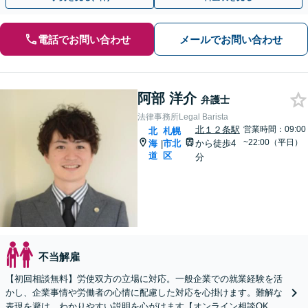
電話でお問い合わせ
メールでお問い合わせ
阿部 洋介
弁護士
法律事務所Legal Barista
北１２条駅
営業時間：09:00
北
札幌
~22:00（平日）
海
市北
から徒歩4
|
道
区
分
不当解雇
【初回相談無料】労使双方の立場に対応。一般企業での就業経験を活
かし、企業事情や労働者の心情に配慮した対応を心掛けます。難解な
表現を避け、わかりやすい説明を心がけます【オンライン相談OK】