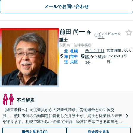
メールでお問い合わせ
前田 尚一
弁
インタビューを
見る
護士
前田尚一法律事務所
西１１丁目
営業時間：00:0
北
札幌
0~23:59（平
海
市中
駅
から徒歩
|
道
央区
日）
1分
不当解雇
【経営者様へ】元従業員からの残業代請求、労働組合との団体交
渉…。使用者側の労働問題に特化した弁護士が、貴社と従業員の未来
を守ります。札幌で30社以上の顧問実績。経営に専念できる環境を整
えます。
事例を見る(1件)
料金表を見る