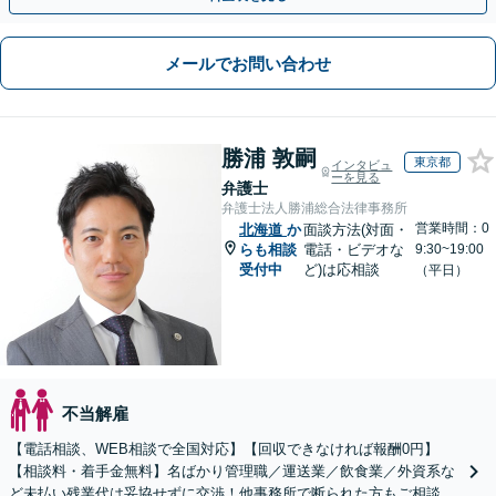
メールでお問い合わせ
勝浦 敦嗣
東京都
インタビュ
ーを見る
弁護士
弁護士法人勝浦総合法律事務所
営業時間：0
北海道
か
面談方法(対面・
らも相談
電話・ビデオな
9:30~19:00
受付中
ど)は応相談
（平日）
不当解雇
【電話相談、WEB相談で全国対応】【回収できなければ報酬0円】
【相談料・着手金無料】名ばかり管理職／運送業／飲食業／外資系な
ど未払い残業代は妥協せずに交渉！他事務所で断られた方もご相談く