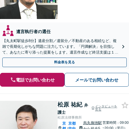
遺言執行者の選任
【丸太町駅徒歩8分】遺産分割／遺留分／不動産のある相続など、複
雑で長期化しがちな問題に注力しています。「円満解決」を目指し
て、あなたに寄り添った提案をします。遺言作成など終活支援は１１
万円（税込）〜。【明瞭会計・スピード対応】【他士業連携】
料金表を見る
電話でお問い合わせ
メールでお問い合わせ
松原 祐紀
弁
インタビューを
見る
護士
松原法律事務所
烏丸御池駅
営業時間：09:00
京
京都
~20:00（平日）
都
市中
から徒歩5
|