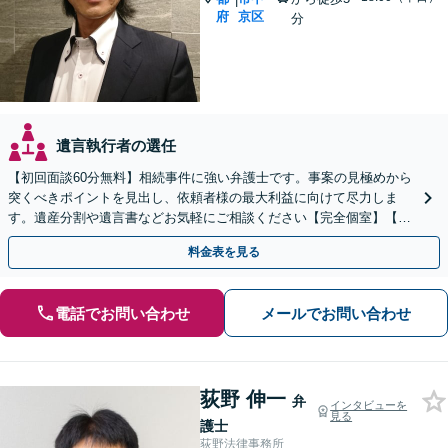
府
京区
分
遺言執行者の選任
【初回面談60分無料】相続事件に強い弁護士です。事案の見極めから
突くべきポイントを見出し、依頼者様の最大利益に向けて尽力しま
す。遺産分割や遺言書などお気軽にご相談ください【完全個室】【丸
太町駅5分】
料金表を見る
電話でお問い合わせ
メールでお問い合わせ
荻野 伸一
弁
インタビューを
見る
護士
荻野法律事務所