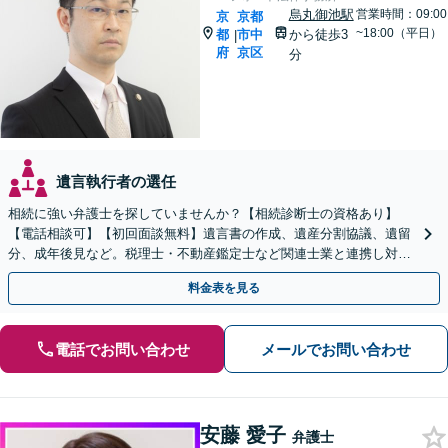
烏丸御池駅
営業時間：09:00
京
京都
~18:00（平日）
都
市中
から徒歩3
|
府
京区
分
遺言執行者の選任
相続に強い弁護士を探していませんか？【相続診断士の資格あり】
【電話相談可】【初回面談無料】遺言書の作成、遺産分割協議、遺留
分、成年後見など。税理士・不動産鑑定士など関連士業と連携し対応
可能です
料金表を見る
電話でお問い合わせ
メールでお問い合わせ
安藤 愛子
弁護士