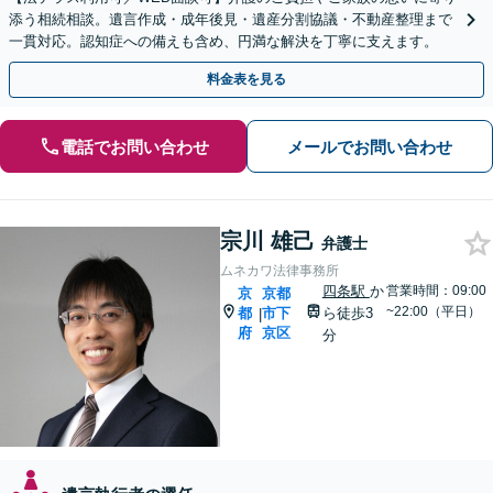
添う相続相談。遺言作成・成年後見・遺産分割協議・不動産整理まで
一貫対応。認知症への備えも含め、円満な解決を丁寧に支えます。
料金表を見る
電話でお問い合わせ
メールでお問い合わせ
宗川 雄己
弁護士
ムネカワ法律事務所
四条駅
か
営業時間：09:00
京
京都
~22:00（平日）
都
市下
ら徒歩3
|
府
京区
分