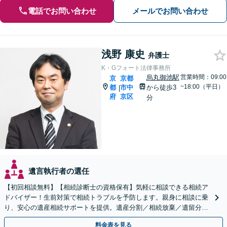
電話でお問い合わせ
メールでお問い合わせ
浅野 康史
弁護士
K・Gフォート法律事務所
烏丸御池駅
営業時間：09:00
京
京都
~18:00（平日）
都
市中
から徒歩3
|
府
京区
分
遺言執行者の選任
【初回相談無料】【相続診断士の資格保有】気軽に相談できる相続ア
ドバイザー！生前対策で相続トラブルを予防します。親身に相談に乗
り、安心の遺産相続サポートを提供。遺産分割／相続放棄／遺留分も
お任せ！【出張サポート】【完全個室】【丸太町駅6分】
料金表を見る