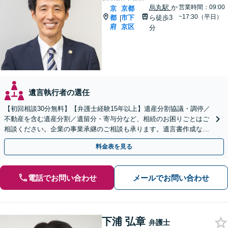
烏丸駅
か
営業時間：09:00
京
京都
~17:30（平日）
都
市下
ら徒歩3
|
府
京区
分
遺言執行者の選任
【初回相談30分無料】【弁護士経験15年以上】遺産分割協議・調停／
不動産を含む遺産分割／遺留分・寄与分など、相続のお困りごとはご
相談ください。企業の事業承継のご相談も承ります。遺言書作成など
生前対策もサポート【烏丸駅3分】【Web面談可】
料金表を見る
電話でお問い合わせ
メールでお問い合わせ
下浦 弘章
弁護士