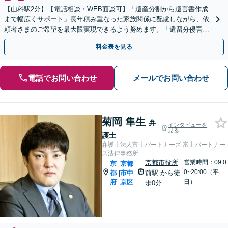
【山科駅2分】【電話相談・WEB面談可】「遺産分割から遺言書作成
まで幅広くサポート」長年積み重なった家族関係に配慮しながら、依
頼者さまのご希望を最大限実現できるよう努めます。「遺留分侵害額
請求／相続放棄／不動産・株式の相続／年金分割ほか」
料金表を見る
電話でお問い合わせ
メールでお問い合わせ
菊岡 隼生
弁
インタビューを
見る
護士
弁護士法人富士パートナーズ 富士パートナー
ズ法律事務所
京都市役所
営業時間：09:0
京
京都
0~20:00（平
都
市中
前駅
から徒
|
府
京区
日）
歩0分