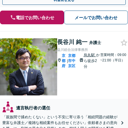
料金表を見る
電話でお問い合わせ
メールでお問い合わせ
長谷川 純一
弁護士
益川総合法律事務所
烏丸駅
か
営業時間：09:00
京
京都
~21:00（平日）
都
市中
ら徒歩2
|
府
京区
分
遺言執行者の選任
「親族間で揉めたくない」という不安に寄り添う「相続問題の経験が
豊富な弁護士／複雑な相続案件もお任せください」依頼者さまの意向