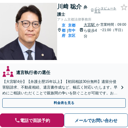
川﨑 聡介
弁
インタビューを
見る
護士
アトム京都法律事務所
大宮駅
か
営業時間：09:00
京
京都
~21:00（平日）
都
市中
ら徒歩4
|
府
京区
分
遺言執行者の選任
【大宮駅4分】【弁護士歴15年以上】【初回相談30分無料】遺留分侵
害額請求、不動産相続、遺言書作成など、幅広く対応いたします。早
めにご相談いただくことで親族間の争いを防ぐことが可能です。おひ
とりで悩まず、まずは弁護士にご相談ください。
料金表を見る
電話で面談予約
メールでお問い合わせ