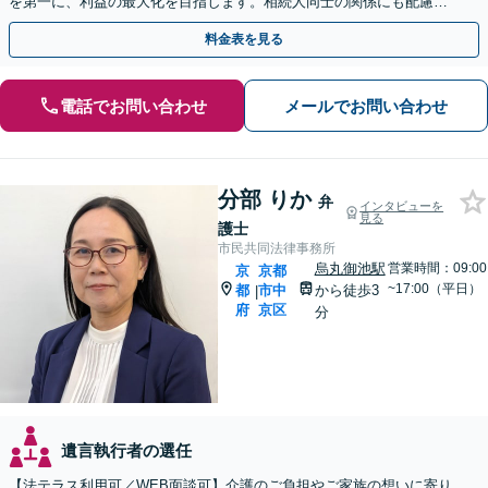
を第一に、利益の最大化を目指します。相続人同士の関係にも配慮
し、きめ細やかに対応
料金表を見る
電話でお問い合わせ
メールでお問い合わせ
分部 りか
弁
インタビューを
見る
護士
市民共同法律事務所
烏丸御池駅
営業時間：09:00
京
京都
~17:00（平日）
都
市中
から徒歩3
|
府
京区
分
遺言執行者の選任
【法テラス利用可／WEB面談可】介護のご負担やご家族の想いに寄り