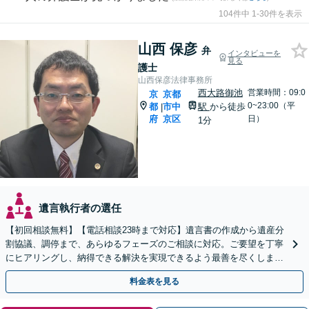
104件中 1-30件を表示
山西 保彦
弁
インタビューを
見る
護士
山西保彦法律事務所
西大路御池
営業時間：09:0
京
京都
0~23:00（平
都
市中
駅
から徒歩
|
府
京区
日）
1分
遺言執行者の選任
【初回相談無料】【電話相談23時まで対応】遺言書の作成から遺産分
割協議、調停まで、あらゆるフェーズのご相談に対応。ご要望を丁寧
にヒアリングし、納得できる解決を実現できるよう最善を尽くします
【夜間・休日対応可】【西大路御池駅徒歩1分】
料金表を見る