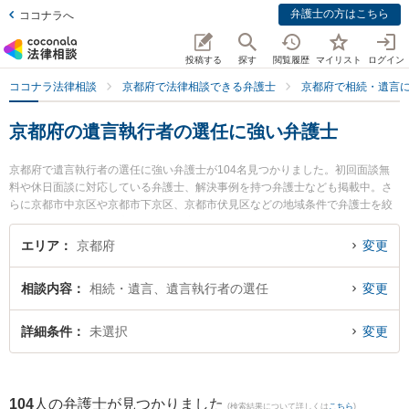
弁護士の方はこちら
ココナラへ
投稿する
探す
閲覧履歴
マイリスト
ログイン
ココナラ法律相談
京都府で法律相談できる弁護士
京都府で相続・遺言
京都府の遺言執行者の選任に強い弁護士
京都府で遺言執行者の選任に強い弁護士が104名見つかりました。初回面談無
料や休日面談に対応している弁護士、解決事例を持つ弁護士なども掲載中。さ
らに京都市中京区や京都市下京区、京都市伏見区などの地域条件で弁護士を絞
り込めます。相続・遺言に関係する家族間の相続トラブルや認知症の相続、遺
産分割等の細かな分野での絞り込み検索もでき便利です。特に山西保彦法律事
エリア
京都府
変更
務所の山西 保彦弁護士やK・Gフォート法律事務所の浅野 康史弁護士、丹波橋
法律事務所の笠中 晴司弁護士のプロフィール情報や弁護士費用、強みなどが注
相談内容
相続・遺言、遺言執行者の選任
変更
目されています。『京都府で土日や夜間に発生した遺言執行者の選任のトラブ
ルを今すぐに弁護士に相談したい』『遺言執行者の選任のトラブル解決の実績
豊富な近くの弁護士を検索したい』『初回相談無料で遺言執行者の選任を法律
詳細条件
未選択
変更
相談できる京都府内の弁護士に相談予約したい』などでお困りの相談者さんに
おすすめです。
104
人の弁護士が見つかりました
(検索結果について詳しくは
こちら
)