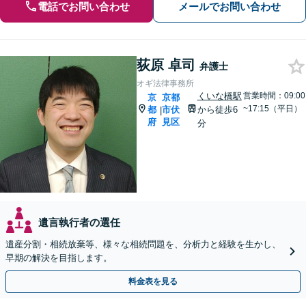
電話でお問い合わせ
メールでお問い合わせ
荻原 卓司
弁護士
オギ法律事務所
くいな橋駅
営業時間：09:00
京
京都
~17:15（平日）
都
市伏
から徒歩6
|
府
見区
分
遺言執行者の選任
遺産分割・相続放棄等、様々な相続問題を、分析力と経験を生かし、
早期の解決を目指します。
料金表を見る