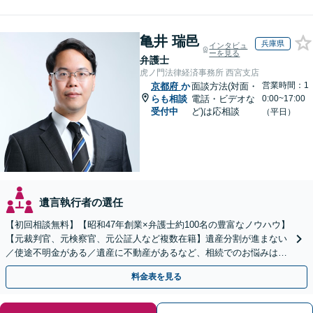
亀井 瑞邑
兵庫県
インタビュ
ーを見る
弁護士
虎ノ門法律経済事務所 西宮支店
営業時間：1
京都府
か
面談方法(対面・
らも相談
電話・ビデオな
0:00~17:00
受付中
ど)は応相談
（平日）
遺言執行者の選任
【初回相談無料】【昭和47年創業×弁護士約100名の豊富なノウハウ】
【元裁判官、元検察官、元公証人など複数在籍】遺産分割が進まない
／使途不明金がある／遺産に不動産があるなど、相続でのお悩みはご
相談ください【他士業連携で登記・税も対応】
料金表を見る