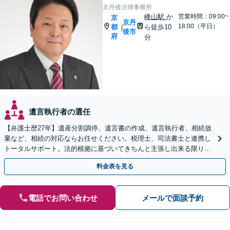
京丹後法律事務所
峰山駅
か
営業時間：09:00~
京
京丹
18:00（平日）
都
ら徒歩10
|
後市
府
分
遺言執行者の選任
【弁護士歴27年】遺産分割調停、遺言書の作成、遺言執行者、相続放
棄など、相続の対応ならお任せください。税理士、司法書士と連携し
トータルサポート。法的根拠に基づいてきちんと主張し出来る限りご
希望に沿った結果に導きます【兵庫県北部エリアも対応】
料金表を見る
電話でお問い合わせ
メールで面談予約