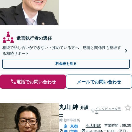
遺言執行者の選任
相続で話し合いができない・揉めている方へ｜感情と関係性も整理す
る相続サポート
料金表を見る
電話でお問い合わせ
メールでお問い合わせ
丸山 紳
弁護
インタビューを見
る
士
紳法律事務所
丸太町駅
営業時間：09:30
京
京都
~18:00（平日）
都
市中
から徒歩5
|