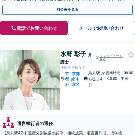
阪丹波橋駅徒歩1分】【初回相談無料】
料金表を見る
電話でお問い合わせ
メールでお問い合わせ
水野 彰子
弁
インタビューを
見る
護士
法律事務所なぎ
烏丸駅
か
営業時間：09:00
京
京都
~18:00（平日）
都
市中
ら徒歩4
|
府
京区
分
遺言執行者の選任
【烏丸駅4分】遺産分割協議や調停、相続放棄、遺言書作成、成年後