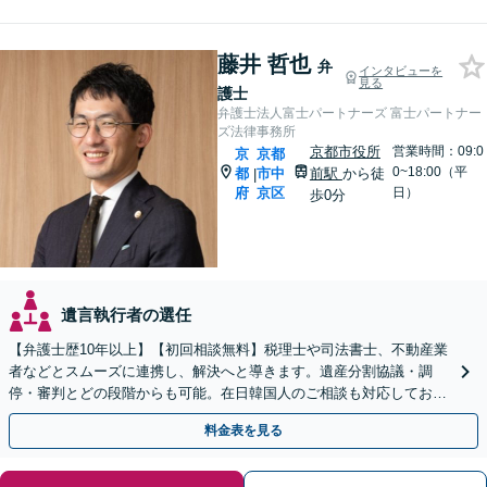
藤井 哲也
弁
インタビューを
見る
護士
弁護士法人富士パートナーズ 富士パートナー
ズ法律事務所
京都市役所
営業時間：09:0
京
京都
0~18:00（平
都
市中
前駅
から徒
|
府
京区
日）
歩0分
遺言執行者の選任
【弁護士歴10年以上】【初回相談無料】税理士や司法書士、不動産業
者などとスムーズに連携し、解決へと導きます。遺産分割協議・調
停・審判とどの段階からも可能。在日韓国人のご相談も対応しており
ます【休日・夜間相談可】【京都市役所前駅5分】
料金表を見る