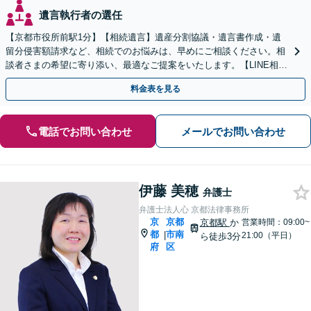
遺言執行者の選任
【京都市役所前駅1分】【相続遺言】遺産分割協議・遺言書作成・遺
留分侵害額請求など、相続でのお悩みは、早めにご相談ください。相
談者さまの希望に寄り添い、最適なご提案をいたします。【LINE相談
可能】【土日対応可能】【初回面談1時間無料】
料金表を見る
電話でお問い合わせ
メールでお問い合わせ
伊藤 美穂
弁護士
弁護士法人心 京都法律事務所
京
京都
京都駅
か
営業時間：09:00~
都
市南
|
21:00（平日）
ら徒歩3分
府
区