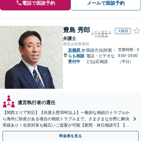
電話で面談予約
メールで面談予約
豊島 秀郎
大阪府
インタビュ
ーを見る
弁護士
豊島法律事務所
営業時間：0
京都府
か
面談方法(対面・
らも相談
電話・ビデオな
9:00~19:00
受付中
ど)は応相談
（平日）
遺言執行者の選任
【関西エリア対応】【弁護士歴30年以上】一般的な相続のトラブルか
ら海外に財産がある場合の相続トラブルまで、さまざまな分野に解決
実績あり！生前対策も幅広いご提案が可能【夜間・休日相談可】【完
全個室】
料金表を見る