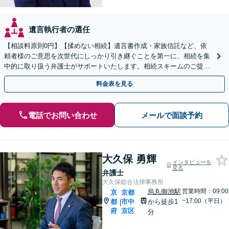
遺言執行者の選任
【相談料原則0円】【揉めない相続】遺言書作成・家族信託など、依
頼者様のご意思を次世代にしっかり引き継ぐことを第一に、相続を集
中的に取り扱う弁護士がサポートいたします。相続スキームのご提案
から遺言執行まで責任を持って対応させていただきます。
料金表を見る
電話でお問い合わせ
メールで面談予約
大久保 勇輝
インタビューを
見る
弁護士
大久保総合法律事務所
烏丸御池駅
営業時間：09:00
京
京都
~17:00（平日）
都
市中
から徒歩1
|
府
京区
分