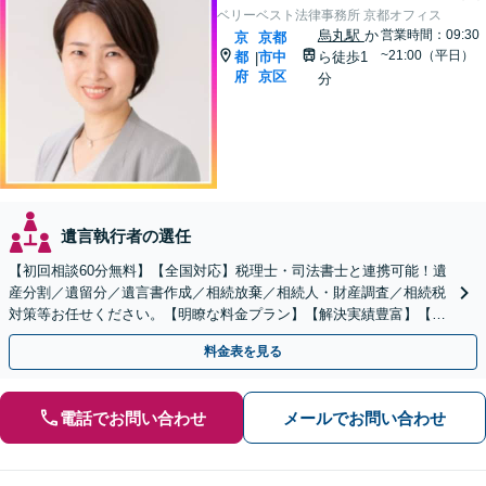
ベリーベスト法律事務所 京都オフィス
烏丸駅
か
営業時間：09:30
京
京都
~21:00（平日）
都
市中
ら徒歩1
|
府
京区
分
遺言執行者の選任
【初回相談60分無料】【全国対応】税理士・司法書士と連携可能！遺
産分割／遺留分／遺言書作成／相続放棄／相続人・財産調査／相続税
対策等お任せください。【明瞭な料金プラン】【解決実績豊富】【電
話相談可】
料金表を見る
電話でお問い合わせ
メールでお問い合わせ