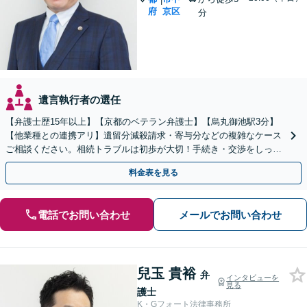
府
京区
分
遺言執行者の選任
【弁護士歴15年以上】【京都のベテラン弁護士】【烏丸御池駅3分】
【他業種との連携アリ】遺留分減殺請求・寄与分などの複雑なケース
ご相談ください。相続トラブルは初歩が大切！手続き・交渉をしっか
りとサポートします。【初回面談無料】
料金表を見る
電話でお問い合わせ
メールでお問い合わせ
兒玉 貴裕
弁
インタビューを
見る
護士
K・Gフォート法律事務所