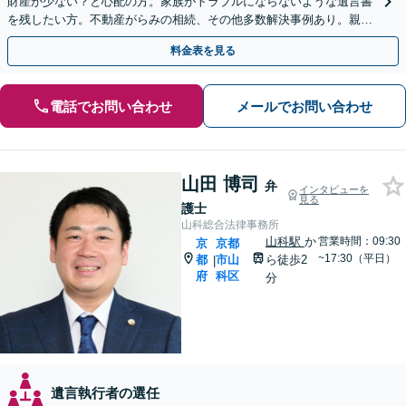
財産が少ない？と心配の方。家族がトラブルにならないような遺言書
を残したい方。不動産がらみの相続、その他多数解決事例あり。親身
に対応します【夜間・休日面談】【初回相談無料】
料金表を見る
電話でお問い合わせ
メールでお問い合わせ
山田 博司
弁
インタビューを
見る
護士
山科総合法律事務所
山科駅
か
営業時間：09:30
京
京都
~17:30（平日）
都
市山
ら徒歩2
|
府
科区
分
遺言執行者の選任