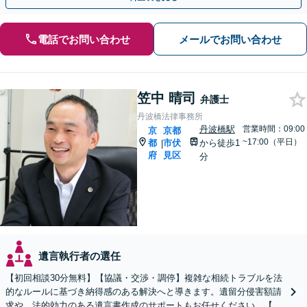
電話でお問い合わせ
メールでお問い合わせ
笠中 晴司
弁護士
丹波橋法律事務所
丹波橋駅
営業時間：09:00
京
京都
~17:00（平日）
都
市伏
から徒歩1
|
府
見区
分
遺言執行者の選任
【初回相談30分無料】【協議・交渉・調停】複雑な相続トラブルを法
的なルールに基づき納得感のある解決へと導きます。遺留分侵害額請
求や、法的効力のある遺言書作成のサポートもお任せください。【京