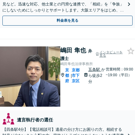
見など。迅速な対応、他士業との円滑な連携で、「相続」を「争族」
にしないためにしっかりとサポートします。大阪エリアをはじめ、出
張相談も対応します【Web面談可】【初回相談無料】
料金表を見る
嶋田 隼也
弁
インタビューを
見る
護士
嶋田隼也法律事務所
五条駅
か
営業時間：09:00
京
京都
~19:00（平日）
都
市下
ら徒歩2
|
府
京区
分
遺言執行者の選任
【四条駅4分】【電話相談可】遺産の分け方にお困りの方。相続する