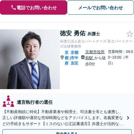
電話でお問い合わせ
メールでお問い合わせ
徳安 勇佑
弁護士
弁護士法人富士パートナーズ 富士パートナー
ズ法律事務所
京都市役所
営業時間：09:0
京
京都
0~19:00（平
都
市中
前駅
から徒
|
府
京区
日）
歩0分
遺言執行者の選任
【不動産相続に特化】不動産業者や税理士、司法書士等とも連携し、
正しい評価額や適切な売却時期などをアドバイスします。名義変更な
どの手続きもサポート【ミスのない公正証書遺言】弁護士が法的な観
点から遺言書を作成します。