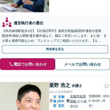
遺言執行者の選任
【烏丸御池駅徒歩1分】【出張訪問可】遺産分割協議/調停/遺留分侵害
額請求/相続人調査/遺言書作成など、幅広く対応いたします。また他
士業と連携可能なため、ワンストップでご相談いただけます。【土日
夜間対応】
料金表を見る
電話でお問い合わせ
メールでお問い合わせ
粟野 浩之
弁護士
あわの法律事務所
京都市役所
営業時間：09:0
京
京都
0~20:00（平
都
市中
前駅
から徒
|
府
京区
日）
歩1分