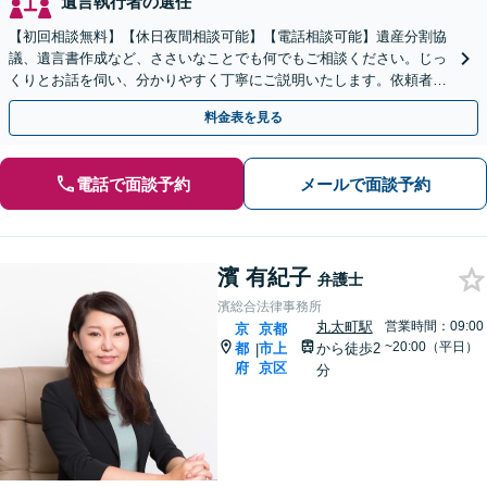
遺言執行者の選任
【初回相談無料】【休日夜間相談可能】【電話相談可能】遺産分割協
議、遺言書作成など、ささいなことでも何でもご相談ください。じっ
くりとお話を伺い、分かりやすく丁寧にご説明いたします。依頼者の
方の利益を最大化するために尽力いたします。
料金表を見る
電話で面談予約
メールで面談予約
濱 有紀子
弁護士
濱総合法律事務所
丸太町駅
営業時間：09:00
京
京都
~20:00（平日）
都
市上
から徒歩2
|
府
京区
分