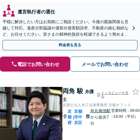
遺言執行者の選任
平穏に解決したい方はお気軽にご相談ください。今後の親族関係も見
越して対応。遺産分割協議や遺留分侵害額請求、不動産の絡む相続な
ど、お任せください。皆さまの精神的負担を軽減できるよう努めます
【完全個室】【休日・夜間は要相談】【丸太町駅3分】
料金表を見る
電話でお問い合わせ
メールでお問い合わせ
両角 駿
弁護
インタビューを見
る
士
弁護士法人本江法律事務所 京都オフィス
烏丸御池駅
営業時間：09:00
京
京都
~18:00（平日）
都
市中
から徒歩7
|
府
京区
分