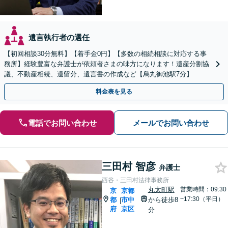
遺言執行者の選任
【初回相談30分無料】【着手金0円】【多数の相続相談に対応する事
務所】経験豊富な弁護士が依頼者さまの味方になります！遺産分割協
議、不動産相続、遺留分、遺言書の作成など【烏丸御池駅7分】
料金表を見る
電話でお問い合わせ
メールでお問い合わせ
三田村 智彦
弁護士
西谷・三田村法律事務所
丸太町駅
営業時間：09:30
京
京都
~17:30（平日）
都
市中
から徒歩8
|
府
京区
分