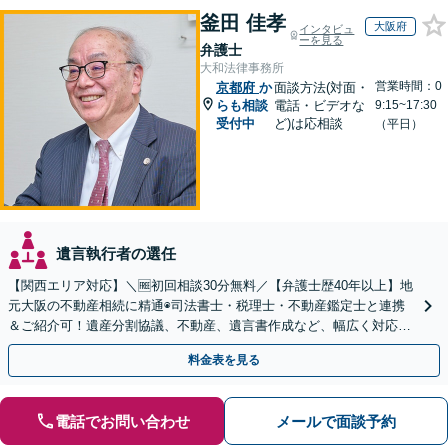
釜田 佳孝
大阪府
インタビュ
ーを見る
弁護士
大和法律事務所
営業時間：0
京都府
か
面談方法(対面・
らも相談
電話・ビデオな
9:15~17:30
受付中
ど)は応相談
（平日）
遺言執行者の選任
【関西エリア対応】＼🆓初回相談30分無料／【弁護士歴40年以上】地
元大阪の不動産相続に精通◉司法書士・税理士・不動産鑑定士と連携
＆ご紹介可！遺産分割協議、不動産、遺言書作成など、幅広く対応し
ます。お気軽にご相談ください
料金表を見る
電話でお問い合わせ
メールで面談予約