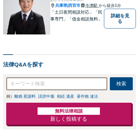
い。弁護士へのご
兵庫県
西宮市
今津駅
から徒歩1分
|
依頼で催促・返済
「土日夜間相談対応」「民
詳細を見
をストップできま
事専門」「借金相談無料」
る
す【休日・夜間相
談可】【分割払い
可】【初回相談無
料】
法律Q&Aを探す
検索
例）
離婚 慰謝料
誹謗中傷
相続 遺産
著作物 違法
無料法律相談
新しく投稿する