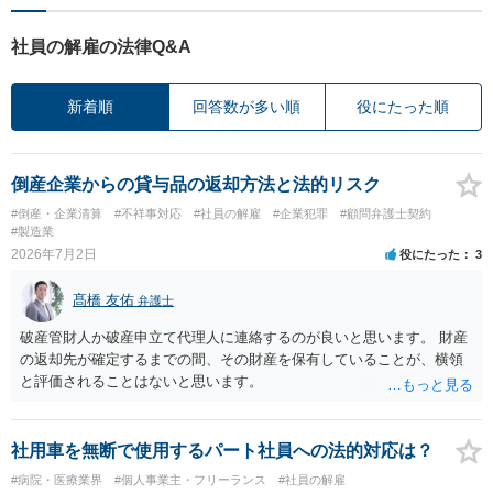
社員の解雇の法律Q&A
新着順
回答数が多い順
役にたった順
倒産企業からの貸与品の返却方法と法的リスク
#倒産・企業清算
#不祥事対応
#社員の解雇
#企業犯罪
#顧問弁護士契約
#製造業
2026年7月2日
役にたった
3
髙橋 友佑
弁護士
破産管財人か破産申立て代理人に連絡するのが良いと思います。 財産
の返却先が確定するまでの間、その財産を保有していることが、横領
と評価されることはないと思います。
社用車を無断で使用するパート社員への法的対応は？
#病院・医療業界
#個人事業主・フリーランス
#社員の解雇