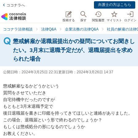
弁護士の方はこちら
ココナラへ
投稿する
探す
閲覧履歴
マイリスト
ログイン
ココナラ法律相談
法律Q&A
企業法務の法律Q&A
社員の解雇の法律Q
懲戒解雇か退職届提出かの疑問についてお聞きし
たい。3月末に退職予定だが、退職届提出を求め
られた場合
公開日時：
2024年3月25日 22:31
更新日時：
2024年3月26日 14:37
懲戒解雇なるかどうかという

質問をさせていただき

自宅待機中だったのですが

もともと3月末退職予定で

後日退職届を書きに印鑑を持ってきてほしいと連絡がありました。

この場合、退職届という形で終わるのでしょうか？

もしくは懲戒処分の形になるのでしょうか

お教えください。