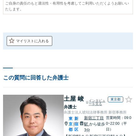
ご自身の責任のもと適法性・有用性を考慮してご利用いただくようお願いい
たします。
マイリストに入れる
この質問に回答した弁護士
土屋 峻
東京都
インタビュ
ーを見る
弁護士
弁護士法人琥珀法律事務所 新宿事務所
新宿三丁目
営業時間：09:0
東
新
0~22:00（平
京
宿
駅
から徒歩
|
都
区
日）
3分