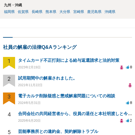
九州・沖縄
福岡県
佐賀県
長崎県
熊本県
大分県
宮崎県
鹿児島県
沖縄県
社員の解雇の法律Q&Aランキング
1
タイムカード不正打刻による給与返還請求と法的対策
8
2023年2月19日
2
試用期間中の解雇されました。
2021年11月22日
3
電子カルテ削除疑惑と懲戒解雇問題についての相談
8
2024年5月31日
4
合同会社の共同経営者から、役員の退任と本社明渡しと今までの給与返還を請求されている件について
2
2025年6月20日
5
芸能事務所との違約金、契約解除トラブル