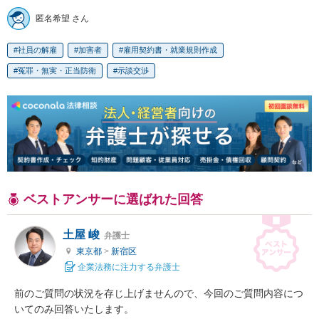
匿名希望 さん
社員の解雇
加害者
雇用契約書・就業規則作成
冤罪・無実・正当防衛
示談交渉
ベストアンサーに選ばれた回答
土屋 峻
弁護士
東京都
>
新宿区
企業法務に注力する弁護士
前のご質問の状況を存じ上げませんので、今回のご質問内容につ
いてのみ回答いたします。
