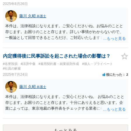
2025年8月26日
藤川 久昭
弁護士
本件は、法律相談になりえます。ご安心くださいね。お悩みのことと
存じます。お困りのことと存じます。詳しい事情がわからないので、
一般論として回答できるところだけ、ご対応いたしますと、本相談
は、ネットでのやりとりだけでは、正確な回答が難しい案件です。本
件は、契約書、業務実態について法的に正確に分析すべき事案です。
素人判断は大いに危険です。法的責任をきちんと追及されたい場合に
内定獲得後に民事訴訟を起こされた場合の影響は？
は、関係した法理等にも通じた弁護士等に相談し、法的に正確に分析
#名誉毀損
#誹謗中傷
#雇用契約書・就業規則作成
#個人・プライベート
してもらい、今後の対応を検討するべきです。良い解決になりますよ
#社員の解雇
う祈念しております。納得のいかないことは徹底的に解明しましょ
2025年7月24日
役にたった
2
う！ 応援しています！！
藤川 久昭
弁護士
本件は、法律相談になりえます。ご安心くださいね。 お悩みのことと
存じます。お困りのことと存じます。十分にありえると思います。企
業によっては、東京地裁の事件表をチェックする業者に依頼をかけて
いるところもあると聞き及んでいます。楽観視してはいけません。 採
用内定取消の有効性は、取消事由が、「採用内定当時知らないこと、
知ることが出来ないことであって、留保解約権（誓約書等記載内容）
もっとみる