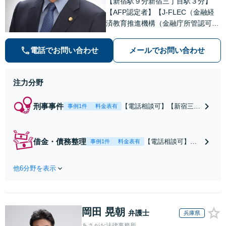
【新宿駅９分新宿三丁目駅３分】
【AFP認定者】【J-FLEC（金融経
済教育推進機構（金融庁所管認可法
人））認定アドバイザー】依頼者と
真剣に相談し合い、複雑な状況の場
電話でお問い合わせ
メールでお問い合わせ
合は、言葉だけでなく資料を用意
し、依頼者と一緒に問題解決に向け
て可能性を探します。
注力分野
刑事事件
【電話相談可】【新宿三丁
事例1件
料金表有
目駅3分】電話一本頂けれ
ばこちらで状況を伺い、す
ぐに接見に向かいます。痴
借金・債務整理
【電話相談可】
事例1件
料金表有
漢・暴行・窃盗・詐欺・少
【新宿三丁目駅3
年事件など、スピーディに
分】解決実績多
対応します。示談交渉な
他6分野を表示
数。自己破産・個
ど、お任せください【休
人再生・任意整
日・夜間相談可】
理・過払い金請
求・時効の援用な
岡田 晃朝
ど、どのような問
弁護士
兵庫県
題もご相談くださ
あさがお法律事務所