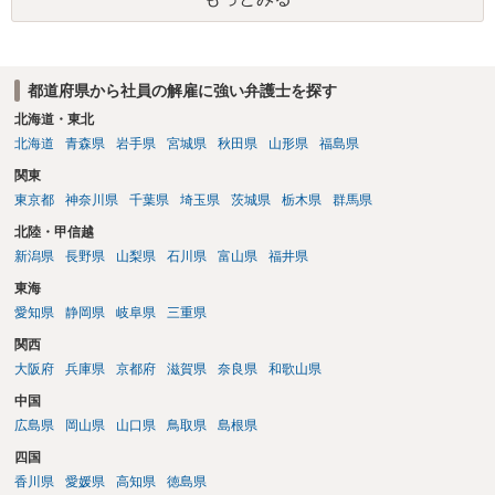
の趣旨に照らして、客観的合理的、社会通念上相当」か否かで判断さ
れます。本件が、これらに該当するかどうか、証拠に基づいて、子細
な分析と慎重な対応が必要です。 どうしても不安であれば、この手の
問題に精通した弁護士等に、ネットではなく直接相談されるのが良い
都道府県から社員の解雇に強い弁護士を探す
と思われます。良い解決になりますよう祈念しております。
北海道・東北
北海道
青森県
岩手県
宮城県
秋田県
山形県
福島県
関東
東京都
神奈川県
千葉県
埼玉県
茨城県
栃木県
群馬県
北陸・甲信越
新潟県
長野県
山梨県
石川県
富山県
福井県
東海
愛知県
静岡県
岐阜県
三重県
関西
大阪府
兵庫県
京都府
滋賀県
奈良県
和歌山県
中国
広島県
岡山県
山口県
鳥取県
島根県
四国
香川県
愛媛県
高知県
徳島県