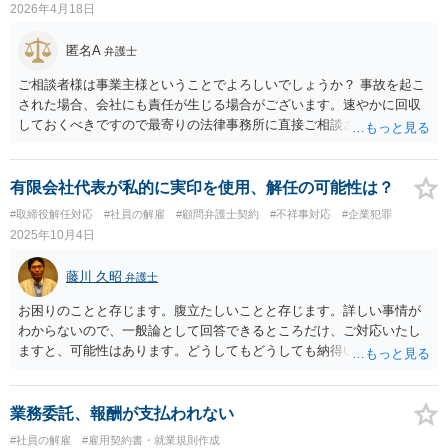
2026年4月18日
匿名A
弁護士
ご相談者様は事業主様ということでよろしいでしょうか？ 事故を起こ
された場合、会社にも責任が生じる場合がございます。速やかに回収
しておくべきですので最寄りの法律事務所に直接ご相談されてくださ
い。 従業員の場合は、速やかに上司に指示を仰いでください。
有限会社代表が私的に実印を使用、解任の可能性は？
#取締役解任対応
#社員の解雇
#顧問弁護士契約
#不祥事対応
#企業犯罪
2025年10月4日
藤川 久昭
弁護士
お困りのことと存じます。腹立たしいことと存じます。詳しい事情が
わからないので、一般論として回答できるところだけ、ご対応いたし
ますと、可能性はあります。どうしてもどうしても納得いかなけれ
ば、この手の問題に精通した弁護士等に、証拠等を直接示すなどし
て、詳細で分析していただくのが良いと思われます。良い解決になり
ますよう祈念しております。応援しています！！
業務委託、報酬が支払われない
#社員の解雇
#雇用契約書・就業規則作成