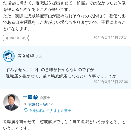
た場合に備えて、退職届を提出させて「解雇」ではなかったと体裁
を整えるためであることが多いです。

ただ、実際に懲戒解雇事由が認められそうなのであれば、穏便な形
である自主退職をした方がよい場合もありますので、事案によるこ
とになります。
2024年3月25日 22:31
役に立った
0
匿名希望
さん
すみません、2つ目の意味がわからないのですが

退職届を書かせて、後々懲戒解雇になるという事でしょうか
2024年3月25日 22:36
土屋 峻
弁護士
東京都
>
新宿区
企業法務に注力する弁護士
退職届を書かせて、懲戒解雇ではなく自主退職という形をとる、と
いうことです。