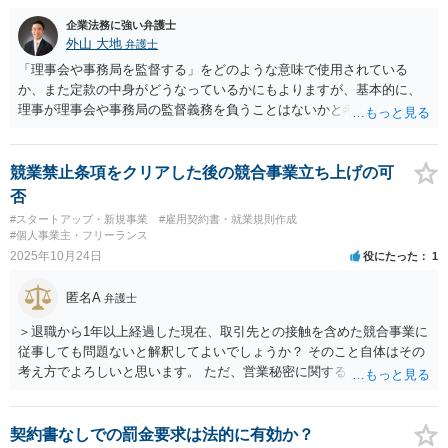
企業法務に強い弁護士
外山 大地
弁護士
「理事会や事務局を監督する」をどのような意味で使用されている
か、また定款の中身がどうなっているかにもよりますが、基本的に、
理事が理事会や事務局の監督義務を負うことはないかと考えます。
競業禁止条項をクリアした後の競合事業立ち上げの可
否
#スタートアップ・新規事業
#雇用契約書・就業規則作成
#個人事業主・フリーランス
2025年10月24日
役にたった
1
匿名A
弁護士
＞退職から1年以上経過した現在、取引先との接触を含めた競合事業に
従事しても問題ないと解釈してよいでしょうか？ そのこと自体はその
考え方でよろしいと思います。 ただ、営業秘密に関するものを利用す
ると賠償請求されることはありえますのでご注意ください。
契約書なしでの罰金要求は法的に有効か？