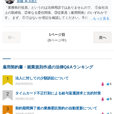
加藤 卓
弁護士
「業務執行役員」というのは法律用語ではありませんので、 ①会社法
上の取締役、②単なる委任関係、③従業員（雇用関係）のいずれかで
す。 まず、①ではないか登記を確認してください。手続上就任承諾書
が必要なので、書面のやり取りがなければおそらく①ではありませ
ん。 （とはいえ、偽造書類で登記されるケースもゼロではないの
で・・・念のため確認） ①でないことが確認できれば、②であること
1ページ目
前へ
次へ
を前提に書面で解約の意思表示をすれば足りる、と考えます。 即時退
(8ページ中)
社となります。（民651Ⅰ） この点、雇用契約関係であったとして、
不就労を理由とする損害賠償請求を言ってくる可能性がゼロではあり
ませんが、 不就労と損害との因果関係が簡単に認められるとは思えな
いので、争うことが十分可能と考えます。 万が一①であった場合は、
登記記録の速やかな抹消が必要です。弁護士に対応を委任することを
雇用契約書・就業規則作成の法律Q&Aランキング
オススメします。
1
法人に対しての少額訴訟について
6
2022年8月5日
2
タイムカード不正打刻による給与返還請求と法的対策
8
2023年2月19日
3
契約期間満了後の業務委託契約の自動更新について
7
2024年10月5日