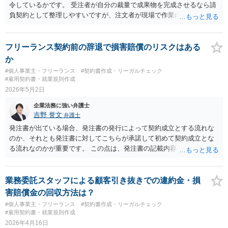
令しているかです。 受注者が自分の裁量で成果物を完成させるなら請
負契約として整理しやすいですが、注文者が現場で作業内容・手順・
時間まで具体的に指示する場合は、純粋な請負とは言いにくく、実態
によっては偽装請負や雇用に近い関係と評価される可能性がありま
す。 ただし、偽装請負だから直ちに残業代請求できるわけではありま
フリーランス契約前の辞退で損害賠償のリスクはある
せん。残業代請求には、労働基準法上の労働者性が認められる必要が
か
あります。 パソコン設定やLAN配線工事で、仕様・成果物が明確なら
#個人事業主・フリーランス
#契約書作成・リーガルチェック
請負契約でよいと思います。 一方、現場で相手の指示を受けながら作
#雇用契約書・就業規則作成
業し、時間拘束もあるなら、準委任契約や業務委託契約として、作業
2026年5月2日
時間、時間単価、超過時の追加料金、作業範囲を明記するのが現実的
企業法務に強い弁護士
です。 契約書には、特に次の点を入れることが有益です。 ・作業内
吉野 誉文
弁護士
容・範囲 ・予定作業時間 ・超過作業は事前協議・受注者の承諾が必要
・超過分は追加料金 ・作業範囲外の依頼は別料金 「請負だから何時間
発注書が出ている場合、発注書の発行によって契約成立とする流れな
でも拘束できる」という理解は誤りです。 紙の契約書では内容によっ
のか、それとも発注書に対してこちらが承諾して初めて契約成立とな
て印紙が必要になることがありますが、電子契約であれば通常、印紙
る流れなのかが重要です。 この点は、発注書の記載内容や、これまで
税はかかりません。 なお、実際には業務内容や指示の具体性によって
のメール・チャットでのやり取り、条件確定の有無を見ないと判断が
適切な契約形態が変わりますので、現在の取引実態を踏まえて契約書
難しいです。 そのため、「発注書が出た＝必ずもう辞退できない」と
を整備したい場合は、弁護士に個別に確認しながら進めることをおす
までは言えませんが、発注書が出ていない段階よりはリスクは上がり
業務委託スタッフによる顧客引き抜きでの違約金・損
すめします。
ます。 もっとも、業務開始前であり、早期に辞退を伝えるのであれ
害賠償金の回収方法は？
ば、直ちに高額な損害賠償などの大ごとになる可能性は、一般的には
#個人事業主・フリーランス
#契約書作成・リーガルチェック
高くないように思います。ただし、相手方に具体的な損害が発生して
#雇用契約書・就業規則作成
いる場合や、キャンセル料・損害賠償条項がある場合は別です。 まず
2026年4月16日