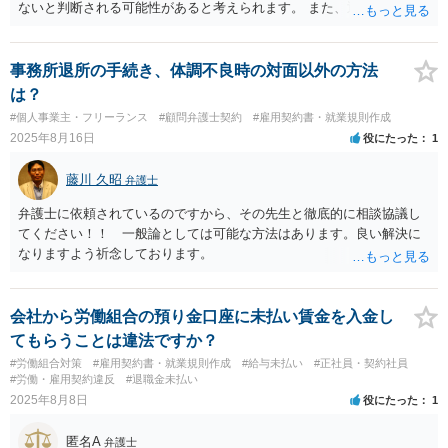
ないと判断される可能性があると考えられます。 また、退職後に訴え
られる可能性があるかについてですが、会社にも訴訟を提起する権利
がありますので、会社がご相談者様の事業が競業避止義務条項に違反
すると考えた場合には、提訴する可能性があります（提訴された際に
事務所退所の手続き、体調不良時の対面以外の方法
競業避止義務の有効性について争うことになります。）。 なお、そも
は？
そも競業避止義務条項の有効性については、憲法上の職業選択の自由
#個人事業主・フリーランス
#顧問弁護士契約
#雇用契約書・就業規則作成
の観点から厳しく判断される傾向にあります。 有効性の判断について
2025年8月16日
役にたった
1
は、主に、退職する従業員の地位、会社に守るべき利益があるか否
か、競業禁止の期間、地域的制限の範囲、禁止される競業行為の範
藤川 久昭
弁護士
囲、代償措置の有無という要素を総合的に考慮して判断されていま
す。 退職金や補償がないとなりますと代償措置がないとして、競業避
弁護士に依頼されているのですから、その先生と徹底的に相談協議し
止義務条項の有効性を否定する要素となります。 書類の競業避止義務
てください！！ 一般論としては可能な方法はあります。良い解決に
条項の有効性については、具体的かつ詳細な事実関係の検討が必要に
なりますよう祈念しております。
なるため回答いたしかねますので、お近くの弁護士や労働法に精通し
た弁護士にご相談いただいたほうがよいと存じます。 仮に、競業避止
義務条項が無効と判断される場合には、退職後に競業する事業を営ん
会社から労働組合の預り金口座に未払い賃金を入金し
でいることに対して訴訟をされた場合であっても、競業避止義務違反
てもらうことは違法ですか？
として責任を負わないと判断されるものと考えられます。
#労働組合対策
#雇用契約書・就業規則作成
#給与未払い
#正社員・契約社員
#労働・雇用契約違反
#退職金未払い
2025年8月8日
役にたった
1
匿名A
弁護士