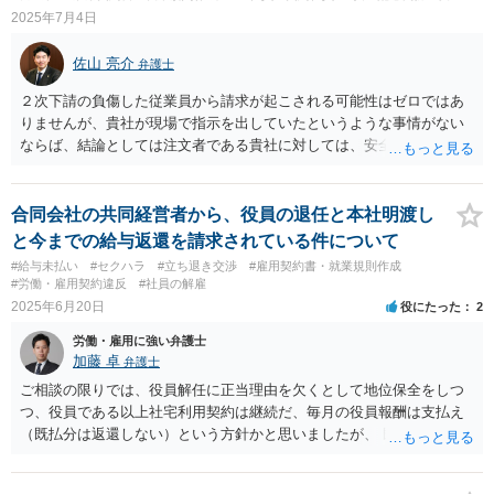
な分析と慎重な対応が必要です。 どうしても不安であれば、この手の
2025年7月4日
問題に精通した弁護士等に、ネットではなく直接相談されるのが良い
と思われます。良い解決になりますよう祈念しております。
佐山 亮介
弁護士
２次下請の負傷した従業員から請求が起こされる可能性はゼロではあ
りませんが、貴社が現場で指示を出していたというような事情がない
ならば、結論としては注文者である貴社に対しては、安全配慮義務違
反はないということになるのではないかと考えます。 安全配慮義務違
反とは、要は落ち度があるか、という話です。法律的にはこれを過失
や注意義務違反という言葉で表現しますが、過失が認められるために
合同会社の共同経営者から、役員の退任と本社明渡し
は①起きた危険（薬傷災害）に対する具体的な予見可能性、②結果回
と今までの給与返還を請求されている件について
避可能性（何らかのアクションを起こせば危険を避けることができた
#給与未払い
#セクハラ
#立ち退き交渉
#雇用契約書・就業規則作成
のにそれをしなかったか）、③期待可能性（そのようなアクションを
#労働・雇用契約違反
#社員の解雇
起こすことが期待できたか）という要素が揃って居なければいけませ
2025年6月20日
役にたった
2
ん。 しかし、委託をして現場にいないなら現場での作業は基本的に請
労働・雇用に強い弁護士
負業者側の領分ですので、①があったとしても②ないし③はない、と
加藤 卓
弁護士
いうことになるのではないかと思います。 ただし、労働安全衛生法3
条3項には、「建設工事の注文者その他の仕事を他人に請け負わせる者
ご相談の限りでは、役員解任に正当理由を欠くとして地位保全をしつ
は、施工方法、作業方法、工期、納期等について、安全で衛生的な作
つ、役員である以上社宅利用契約は継続だ、毎月の役員報酬は支払え
業の遂行を損なうおそれのある条件を付さないように配慮しなければ
（既払分は返還しない）という方針かと思いましたが、 既に訴訟を提
ならない。」という規定があり、これに反する場合には安全配慮義務
起されているとのことですので、質問掲示板ではなく、直接弁護士に
違反になってしまうかも知れませんので、ご注意下さい。 いずれにせ
連絡を入れて具体的な相談をした方がよいと思いますよ。手元キャッ