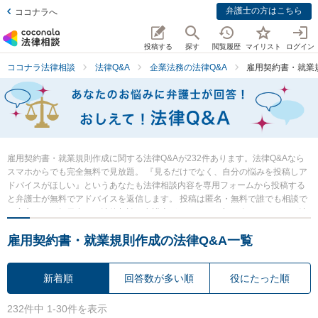
弁護士の方はこちら
ココナラへ
投稿する
探す
閲覧履歴
マイリスト
ログイン
ココナラ法律相談
法律Q&A
企業法務の法律Q&A
雇用契約書・就業
雇用契約書・就業規則作成に関する法律Q&Aが232件あります。法律Q&Aなら
スマホからでも完全無料で見放題。 『見るだけでなく、自分の悩みを投稿しア
ドバイスがほしい』というあなたも法律相談内容を専用フォームから投稿する
と弁護士が無料でアドバイスを返信します。 投稿は匿名・無料で誰でも相談で
き安心です。毎日多くの法律相談に弁護士がアドバイス中。 今すぐあなたの法
律の悩み・質問を検索・投稿し弁護士の知恵を借りて解決の一歩を踏み出しま
雇用契約書・就業規則作成の法律Q&A一覧
しょう。
新着順
回答数が多い順
役にたった順
232件中 1-30件を表示