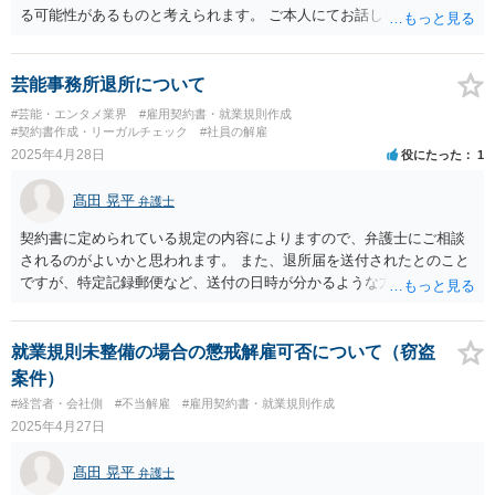
念しております。応援しています！！ 頑張って下さい！！
る可能性があるものと考えられます。 ご本人にてお話しを進められる
場合、事務所側から不利な条件を要求されるおそれもございますの
で、弁護士を通じて交渉することも選択肢として取り得るかと思われ
ます。
芸能事務所退所について
#芸能・エンタメ業界
#雇用契約書・就業規則作成
#契約書作成・リーガルチェック
#社員の解雇
2025年4月28日
役にたった
1
髙田 晃平
弁護士
契約書に定められている規定の内容によりますので、弁護士にご相談
されるのがよいかと思われます。 また、退所届を送付されたとのこと
ですが、特定記録郵便など、送付の日時が分かるような方法で投稿さ
れておりますでしょうか。 未読無視をされているということでした
ら、後々退所を巡りトラブルになる可能性も想定されます。 加えて、
別事務所のアイドルオーディションについても、契約書の規定内容に
就業規則未整備の場合の懲戒解雇可否について（窃盗
よって、違反するかどうかが変わりますので、ご記載いただいた内容
案件）
のみでの判断は難しいというところです。
#経営者・会社側
#不当解雇
#雇用契約書・就業規則作成
2025年4月27日
髙田 晃平
弁護士