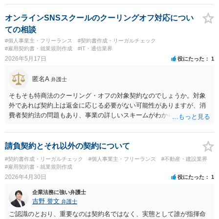
オンラインSNSスクールのクーリングオフ対応につい
ての相談
#個人事業主・フリーランス
#契約書作成・リーガルチェック
#雇用契約書・就業規則作成
#IT・通信業界
2026年5月17日
役にたった
1
匿名A
弁護士
そもそも特商法のクーリング・オフの対象契約なのでしょうか。対象
外であれば契約上は返金に応じる必要がない可能性がありますが、消
費者契約法の問題もあり、事業の詳しいスキームがわからなければ回
答が困難です（自身の業務が特商法の適用対象であるかどうかは当然
認識しておくべき基本事項です）。仮に特商法が適用されるなら、ク
ーリング・オフは消費者の負担なしの全額返還になるため、違約金や
請負契約とそれ以外の契約について
利用済み料金を差し引くことができませんし、中途解約でも特商法の
#契約書作成・リーガルチェック
#個人事業主・フリーランス
#不動産・建設業界
もとでは違約金等の上限が決まっています。 率直に申し上げると、企
#雇用契約書・就業規則作成
業法務の話になるため、公開の場で（無料で）聞くのではなく、弁護
2026年4月30日
役にたった
1
士へきちんと相談すべきです。もし特商法が適用されるなら、契約条
企業法務に強い弁護士
項や利用規約等を根本的に整備する必要があると思います。
吉野 誉文
弁護士
ご認識のとおり、重要なのは契約名ではなく、実態として誰が指揮命