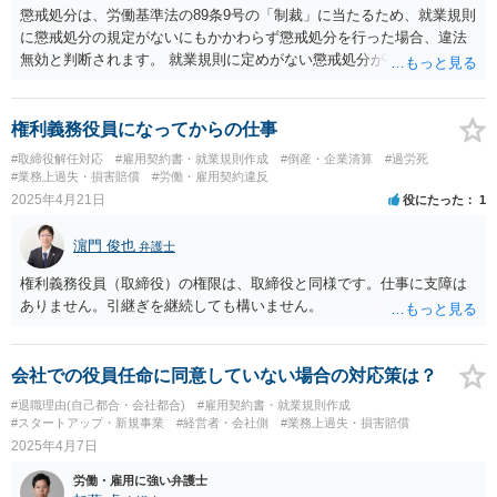
懲戒処分は、労働基準法の89条9号の「制裁」に当たるため、就業規則
に懲戒処分の規定がないにもかかわらず懲戒処分を行った場合、違法
無効と判断されます。 就業規則に定めがない懲戒処分が有効になるこ
とはありません。
権利義務役員になってからの仕事
#取締役解任対応
#雇用契約書・就業規則作成
#倒産・企業清算
#過労死
#業務上過失・損害賠償
#労働・雇用契約違反
2025年4月21日
役にたった
1
濵門 俊也
弁護士
権利義務役員（取締役）の権限は、取締役と同様です。仕事に支障は
ありません。引継ぎを継続しても構いません。
会社での役員任命に同意していない場合の対応策は？
#退職理由(自己都合・会社都合)
#雇用契約書・就業規則作成
#スタートアップ・新規事業
#経営者・会社側
#業務上過失・損害賠償
2025年4月7日
労働・雇用に強い弁護士