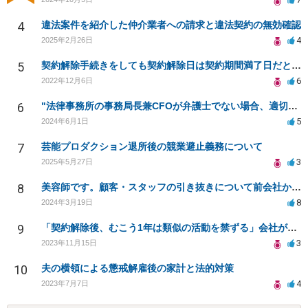
4
違法案件を紹介した仲介業者への請求と違法契約の無効確認
4
2025年2月26日
5
契約解除手続きをしても契約解除日は契約期間満了日だと言われました。
6
2022年12月6日
6
"法律事務所の事務局長兼CFOが弁護士でない場合、適切か"
5
2024年6月1日
7
芸能プロダクション退所後の競業避止義務について
3
2025年5月27日
8
美容師です。顧客・スタッフの引き抜きについて前会社から訴訟すると言われています
8
2024年3月19日
9
「契約解除後、むこう1年は類似の活動を禁ずる」会社が倒産した場合でも施行されますか？
3
2023年11月15日
10
夫の横領による懲戒解雇後の家計と法的対策
4
2023年7月7日