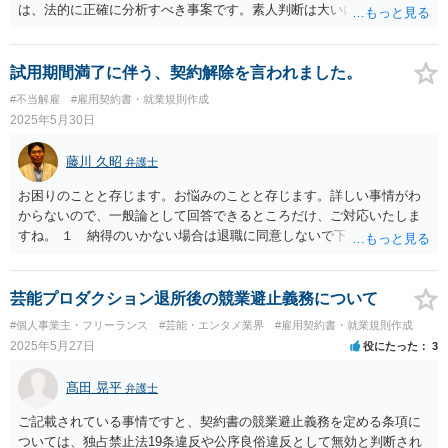
解明するために、良い知恵を得るには必要だからです。納得のいかな
は、法的に正確に分析すべき事案です。素人判断は大いに危険です。
いことは徹底的に解明しましょう！ 応援しています！！ 頑張って
どうしても不安であれば、この手の問題に精通した弁護士等に、ネッ
下さい！！ お力になりたいと思います。
トではなく直接相談されるのが良いと思われます。良い解決になりま
すよう祈念しております。法令遵守をお願いいたします。
試用期間満了に伴う、契約解除を言われました。
#不当解雇
#雇用契約書・就業規則作成
2025年5月30日
藤川 久昭
弁護士
お困りのことと存じます。お悩みのことと存じます。詳しい事情がわ
からないので、一般論として回答できるところだけ、ご対応いたしま
すね。 １ 納得のいかない場合は退職に同意しないで下さい！ ２ 就
業規則等関連規定との抵触については慎重な検討が必要です。試用期
間延長についての規定が必要である可能性が高いです。 ３ 本採用拒
否の有効性は、取消事由が「採用内定当時知らないこと、知ることが
芸能プロダクション退所後の競業避止義務について
出来ないことであって、留保解約権（誓約書等から判断）の趣旨に照
#個人事業主・フリーランス
#芸能・エンタメ業界
#雇用契約書・就業規則作成
らして、客観的合理的、社会通念上相当であるか否か」で判断されま
2025年5月27日
役にたった
3
す。 法的責任をきちんと追及されたい場合には、労働法にかなり詳し
く、上記に関係した法理等にも通じた弁護士等に相談し、法的に正確
髙田 晃平
弁護士
に分析してもらい、今後の対応を検討するべきです。弁護士への直接
相談が良いと思います。なぜならば、法的にきちんと解明するため
ご記載されている事情ですと、契約書の競業避止義務を定める条項に
に、良い知恵を得るには必要だからです。良い解決になりますよう祈
ついては、独占禁止法19条違反や公序良俗違反として無効と判断され