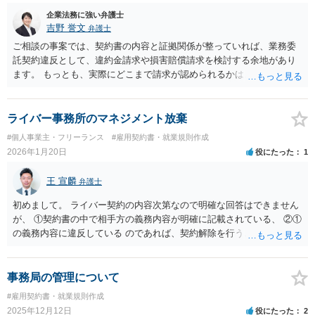
は、発注書・契約書・約款の内容と、これまでのやり取りを確認した
企業法務に強い弁護士
うえで、辞退するならできるだけ早く明確に伝えるのが良いと考えま
吉野 誉文
弁護士
す。
ご相談の事案では、契約書の内容と証拠関係が整っていれば、業務委
託契約違反として、違約金請求や損害賠償請求を検討する余地があり
ます。 もっとも、実際にどこまで請求が認められるかは、 ・直接取引
禁止条項や競業避止義務の有効性 ・顧客誘導行為の立証ができるか ・
流出した顧客との因果関係 ・1人あたり約10万円の価値があることを
客観的資料で示せるか ・違約金条項がそのまま認められるか といった
ライバー事務所のマネジメント放棄
点に左右されます。 特に、損害賠償請求では、「顧客1人あたり10万
#個人事業主・フリーランス
#雇用契約書・就業規則作成
円相当の損害」という点を、継続率、単価、利益率、過去の利用実績
2026年1月20日
役にたった
1
などからどこまで立証できるかが重要になります。違約金条項がある
場合でも、その全額が当然に認められるとは限りません。 進め方とし
王 宣麟
弁護士
ては、契約書、誘導行為の証拠、実際に移動した顧客の状況、売上資
料等を整理したうえで、まずは通知書等により請求し、示談交渉を行
初めまして。 ライバー契約の内容次第なので明確な回答はできません
うのが通常です。示談での解決はあり得ますが、相手方が争う場合に
が、 ①契約書の中で相手方の義務内容が明確に記載されている、 ②①
は訴訟対応も見据えた準備が必要です。 したがって、150万円以上の
の義務内容に違反している のであれば、契約解除を行うことは通常の
回収を目指す余地はありますが、最終的な見通しは、契約条項と証
選択肢としてあり得るかと思います。 また、契約解除をした場合、競
拠、特に損害額の立証の精度によるといえます。
業避止義務（１年間他の事務所で契約禁止）も基本的にはさかのぼっ
て無効となるため、その意味でも解除を検討されてみてはいかがでし
事務局の管理について
ょうか。
#雇用契約書・就業規則作成
2025年12月12日
役にたった
2