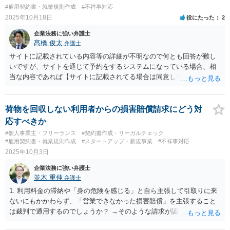
#雇用契約書・就業規則作成
#不祥事対応
2025年10月18日
役にたった
2
企業法務に強い弁護士
髙橋 俊太
弁護士
サイトに記載されている内容等の詳細が不明なので何とも回答が難し
いですが、サイトを通じて予約をするシステムになっている場合、相
当な内容であれば【サイトに記載されてる場合は同意している】とい
う解釈も成り立ち得ると考えられます。
荷物を回収しない利用者からの損害賠償請求にどう対
応すべきか
#個人事業主・フリーランス
#契約書作成・リーガルチェック
#雇用契約書・就業規則作成
#スタートアップ・新規事業
#不祥事対応
2025年10月3日
企業法務に強い弁護士
並木 重伸
弁護士
1. 利用料金の滞納や「身の危険を感じる」と自ら主張して引取りに来
ないにもかかわらず、「営業できなかった損害賠償」を主張すること
は裁判で通用するのでしょうか？ →そのような請求が認められる可能
性は低いと考えられます。ご質問内容を前提とする限り、引き取りに