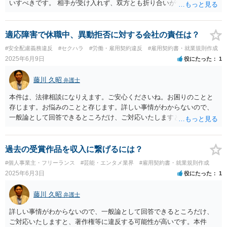
のいずれかに該当する労働契約にあつては、五年）を超える期間につ
いすべきです。 相手が受け入れず、双方とも折り合いがつかない場合
いて締結してはならない。 一 専門的な知識、技術又は経験（以下こ
は委託を受けないという結論もやむを得ないと思います。
の号及び第四十一条の二第一項第一号において「専門的知識等」とい
う。）であつて高度のものとして厚生労働大臣が定める基準に該当す
適応障害で休職中、異動拒否に対する会社の責任は？
る専門的知識等を有する労働者（当該高度の専門的知識等を必要とす
#安全配慮義務違反
#セクハラ
#労働・雇用契約違反
#雇用契約書・就業規則作成
る業務に就く者に限る。）との間に締結される労働契約 二 満六十歳
2025年6月9日
役にたった
1
以上の労働者との間に締結される労働契約（前号に掲げる労働契約を
除く。） 第百三十七条 期間の定めのある労働契約（一定の事業の完
藤川 久昭
弁護士
了に必要な期間を定めるものを除き、その期間が一年を超えるものに
限る。）を締結した労働者（第十四条第一項各号に規定する労働者を
本件は、法律相談になりえます。ご安心くださいね。お困りのことと
除く。）は、労働基準法の一部を改正する法律（平成十五年法律第百
存じます。お悩みのことと存じます。詳しい事情がわからないので、
四号）附則第三条に規定する措置が講じられるまでの間、民法第六百
一般論として回答できるところだけ、ご対応いたしますと、本相談
二十八条の規定にかかわらず、当該労働契約の期間の初日から一年を
は、ネットでのやりとりだけでは、正確な回答が難しい案件です。本
経過した日以後においては、その使用者に申し出ることにより、いつ
件は、法的に正確に分析すべき事案です。素人判断は大いに危険で
でも退職することができる。 （賠償予定の禁止） 第十六条 使用者
す。厚生労働省「精神障害の労災認定」という基準等を踏まえて、違
過去の受賞作品を収入に繋げるには？
は、労働契約の不履行について違約金を定め、又は損害賠償額を予定
法なパワハラによって、精神負荷が「強」であると判断される必要も
#個人事業主・フリーランス
#芸能・エンタメ業界
#雇用契約書・就業規則作成
する契約をしてはならない。
あります。客観的証拠が不可欠です。復職に関しては就業規則等関連
2025年6月3日
役にたった
1
規定について本件は、法的に正確に分析すべき事案です。素人判断は
大いに危険です。法的責任をきちんと追及されたい場合には、労働法
藤川 久昭
弁護士
にかなり詳しく、上記に関係した法理等にも通じた弁護士等に相談
し、法的に正確に分析してもらい、今後の対応を検討するべきです。
詳しい事情がわからないので、一般論として回答できるところだけ、
弁護士への直接相談が良いと思います。なぜならば、法的にきちんと
ご対応いたしますと、著作権等に違反する可能性が高いです。本件