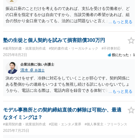
振込口座のことだけを考えるのであれば、支払を受ける労働者が、ど
の口座を指定するかは自由ですから、当該労働者の希望があれば、組
合の預かり金口座であっても、法的には問題ないと言えます。 ただ
し、そこから、何らかの天引きをして労働者に支払うということにな
ると、場合によっては非弁の問題が生じる可能性が考えられます。
塾の生徒と個人契約を試みて損害賠償300万円
#雇用契約書・就業規則作成
#契約書作成・リーガルチェック
#不祥事対応
2025年8月2日
役にたった
1
企業法務に強い弁護士
清水 卓
弁護士
決めつけをせず、冷静に対応をしていくことが肝心です。契約関係に
ある塾側からの連絡をいつまでも無視し続ける訳にもいかないでしょ
うから、電話に出る際は、電話内容を録音できる体制で通話に臨むこ
とが考えられます。 その上で、別の話である等あなたの想定が杞憂
に終われば同じようなことをしないように心掛けて行かれればよろし
いでしょうし、塾側からの注意•指導程度で済む話かもしれません。
モデル事務所との契約締結直後の解除は可能か、最適
これに対し、あなたの想定していた方向の話（塾側からの契約解除、
なタイミングは？
競業避止や勧誘•引抜き禁止等の条項に違反したことを理由とする違約
#雇用契約書・就業規則作成
#芸能・エンタメ業界
#個人事業主・フリーランス
金請求等）の場合には、塾側の主張を鵜呑みにぜず、その場で契約解
2025年7月25日
除や違約金の支払いを認めるような言動をしないように心掛けておき