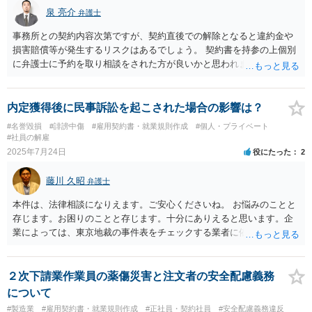
ましょう。 何らかの責任追及がされそうな場合には、口頭で決め
泉 亮介
弁護士
ず、塾側の請求内容とその根拠を記載した書面の交付を求め、事後に
弁護士に相談できるような対応を心掛けましょう。 なお、あなたの
事務所との契約内容次第ですが、契約直後での解除となると違約金や
責任を追及するような話であった場合、契約書を弁護士に直接確認し
損害賠償等が発生するリスクはあるでしょう。 契約書を持参の上個別
てもらい、契約内容や該当しそうな条項の文言を正確に確認してもら
に弁護士に予約を取り相談をされた方が良いかと思われます。
った上で対応を検討すべきでしょう。 その上で、今回のケースが契
約の解除事由や違約金条項に該当するのか、形式的に該当するとして
も塾側に実質的な損害がないものとして違約金条項の適用を制限•回避
内定獲得後に民事訴訟を起こされた場合の影響は？
できないか、違約金条項の（一部）無効等を主張できるか等を精査•検
#名誉毀損
#誹謗中傷
#雇用契約書・就業規則作成
#個人・プライベート
討して行くことになろうかと思います（事案によっては塾側の請求を
#社員の解雇
争える可能性もあります）。 その上で、塾側の主張を鵜呑みにぜ
2025年7月24日
役にたった
2
ず、その場で契約解除や違約金の支払いを認めるような言動をしない
ように心掛けておきましょう。 焦らず、悲観し過ぎずに、弁護士の
藤川 久昭
弁護士
アドバイスやサポートを受ける等して冷静に対応して行ってくださ
い。
本件は、法律相談になりえます。ご安心くださいね。 お悩みのことと
存じます。お困りのことと存じます。十分にありえると思います。企
業によっては、東京地裁の事件表をチェックする業者に依頼をかけて
いるところもあると聞き及んでいます。楽観視してはいけません。 採
用内定取消の有効性は、取消事由が、「採用内定当時知らないこと、
知ることが出来ないことであって、留保解約権（誓約書等記載内容）
２次下請業作業員の薬傷災害と注文者の安全配慮義務
の趣旨に照らして、客観的合理的、社会通念上相当」か否かで判断さ
について
れます。本件が、これらに該当するかどうか、証拠に基づいて、子細
#製造業
#雇用契約書・就業規則作成
#正社員・契約社員
#安全配慮義務違反