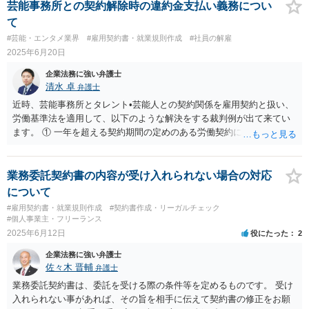
よより詳細には、掲示板ではなく、直接弁護士にご相談されると良い
シュのあるなしによって保全処分も必要になりそうです。 訴状の内
芸能事務所との契約解除時の違約金支払い義務につい
でしょう。
容、合同会社の定款とあなたの役員任期、社宅利用契約の内容（社宅
て
は合同会社所有か？賃貸？、使用料支払はゼロ？それとも一旦報酬と
#芸能・エンタメ業界
#雇用契約書・就業規則作成
#社員の解雇
して３０万円支給されてそこから払っている？）くらいがあれば、御
2025年6月20日
見積してもらえると思います。
企業法務に強い弁護士
清水 卓
弁護士
近時、芸能事務所とタレント•芸能人との契約関係を雇用契約と扱い、
労働基準法を適用して、以下のような解決をする裁判例が出て来てい
ます。 ① 一年を超える契約期間の定めのある労働契約につき、労働者
は、労働契約の期間の初日から一年を経過した日以後においては、そ
の使用者に申し出ることにより、いつでも退職することができるとい
う労働基準法第137条の規定を適用して、タレントの退所を認める ②
業務委託契約書の内容が受け入れられない場合の対応
労働基準法第１６条を適用し、退職時の違約金の定めを無効とする た
について
だし、事案によっては、芸能事務所とタレント等との契約関係を雇用
#雇用契約書・就業規則作成
#契約書作成・リーガルチェック
契約とは認めない裁判例もありますので、より詳しくは、契約書を持
#個人事業主・フリーランス
参の上、弁護士に直接相談してみて下さい。 【参考】労働基準法 （こ
2025年6月12日
役にたった
2
の法律違反の契約） 第十三条 この法律で定める基準に達しない労働
企業法務に強い弁護士
条件を定める労働契約は、その部分については無効とする。この場合
佐々木 晋輔
弁護士
において、無効となつた部分は、この法律で定める基準による。 （契
約期間等） 第十四条 労働契約は、期間の定めのないものを除き、一
業務委託契約書は、委託を受ける際の条件等を定めるものです。 受け
定の事業の完了に必要な期間を定めるもののほかは、三年（次の各号
入れられない事があれば、その旨を相手に伝えて契約書の修正をお願