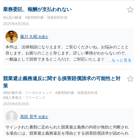
当な扱いには断固戦いましょう！
業務委託、報酬が支払われない
#社員の解雇
#雇用契約書・就業規則作成
2025年8月26日
藤川 久昭
弁護士
本件は、法律相談になりえます。ご安心くださいね。お悩みのことと
存じます。お困りのことと存じます。詳しい事情がわからないので、
一般論として回答できるところだけ、ご対応いたしますと、本相談
は、ネットでのやりとりだけでは、正確な回答が難しい案件です。本
件は、契約書、業務実態について法的に正確に分析すべき事案です。
素人判断は大いに危険です。法的責任をきちんと追及されたい場合に
競業避止義務違反に関する損害賠償請求の可能性と対
は、関係した法理等にも通じた弁護士等に相談し、法的に正確に分析
策
してもらい、今後の対応を検討するべきです。良い解決になりますよ
#契約書作成・リーガルチェック
#雇用契約書・就業規則作成
う祈念しております。納得のいかないことは徹底的に解明しましょ
#個人事業主・フリーランス
う！ 応援しています！！
2025年8月20日
髙田 晃平
弁護士
サインされた書類に定められた競業避止義務の内容が無効と判断され
る場合には、競業避止義務違反を理由とする損害賠償請求が認められ