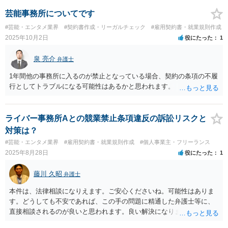
来ない合理的な理由は見当たらず、荷物を引き取らないことにより営
業できなかったとしてもご質問者様の責任ではないと考えられます。
芸能事務所についてです
2. 通常、弁護士が訴訟を準備している場合、「来週訴状が届く」など
#芸能・エンタメ業界
#契約書作成・リーガルチェック
#雇用契約書・就業規則作成
の事前連絡をメールで送ることはあるのでしょうか？ →「～しない場
2025年10月2日
役にたった
1
合には法的手段も検討します」といった内容を記載することはよくあ
ります。「来週訴状が届く」といった表現はあまり見ません（裁判所
泉 亮介
弁護士
に訴状を提出済みであれば、わざわざいつ頃届くかを相手に知らせる
必要がないため）。 3. 荷物の郵送を拒否しているのは、 - 500点以
1年間他の事務所に入るのが禁止となっている場合、契約の条項の不履
上の細かいネイルジェルや筆など、他利用者と混在していて特定が難
行としてトラブルになる可能性はあるかと思われます。
しいこと - 郵送すれば「破損した・紛失した」と新たなトラブルを
招く可能性が高いこと が理由です。こちらは「代理人や業者が引き取
ること」は拒否していないのですが、わざわざこちらが費用・リスク
ライバー事務所Aとの競業禁止条項違反の訴訟リスクと
を負って郵送する義務はあるのでしょうか？ →契約書等を確認する必
対策は？
要がありますが、通常は相手方が自分で回収しなければならず、ご質
#芸能・エンタメ業界
#雇用契約書・就業規則作成
#個人事業主・フリーランス
問者様が郵送する義務はないと考えられます。 4. 当方としては、内容
2025年8月28日
役にたった
1
証明にて - 未払い分の支払い請求 - 「〇日までに荷物を引き取り
に来ない場合は処分する」旨の通知 を送る予定ですが、この対応に法
藤川 久昭
的な問題はないでしょうか？ →費用の請求自体は問題ありません。処
弁護士
分については、合理的な猶予期間を設けるようご注意ください。 弁護
本件は、法律相談になりえます。ご安心くださいね。可能性はありま
士に相談し内容を確認してもらうこと、できれば弁護士の名義で出し
す。どうしても不安であれば、この手の問題に精通した弁護士等に、
てもらうことをお勧めします。
直接相談されるのが良いと思われます。良い解決になりますよう祈念
しております。納得のいかないことは徹底的に解明しましょう！ 不