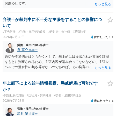
合理的か、という複数論点に分かれます。契約前なら、交渉のパワー
お薦めします。
バランスの問題もありますが、修正余地があるうえ、後から争うより
コストを抑えやすいので、資料等を持参の上弁護士に確認されること
をお勧めします。 ・事務所側の解除でも、解除理由によってはタレン
弁護士が裁判中に不十分な主張をすることの影響につ
ト側に損害賠償が発生する建付けになっていることはあります。ただ
いて
し、事務所側が一方的に解除したのにタレントへ違約金を課す設計
#不当解雇
#労働・雇用契約違反
#経営者・会社側
#退職勧奨
は、合理性や対価性を欠くとして争いやすいです。逆に、タレント側
2026年7月30日
役にたった
1
の重大な契約違反がある場合は、実損害の範囲で請求される可能性は
あります。
労働・雇用に強い弁護士
泉 亮介
弁護士
適切か不適切かはともかくとして、基本的には提出された書面や証拠
をもとに判断されるため、主張内容が噛み合ってないなどの、主張レ
ベルでの整合性の無さ等がないのであれば、その発言のみで大きく不
利になるということはないように思われます。
年上部下による給与情報暴露、懲戒解雇は可能です
か？
#問題社員の対応
#正社員・契約社員
#労働・雇用契約違反
2026年7月28日
役にたった
3
労働・雇用に強い弁護士
澁谷 望
弁護士