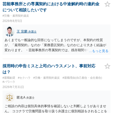
芸能事務所との専属契約における中途解約時の違約金
について相談したいです
#労働・雇用契約違反
2026年8月5日
王 宣麟
弁護士
あくまでも一般論的な回答になってしまうのですが、本契約の性質
が、「雇用契約」なのか「業務委託契約」なのかにより大きく結論が
変わります。 ・芸能事務所の専属契約では、残存期間や報酬額、投下
コストを基準に違約金や損害金を設定する例はあります。ただし、実
務上よくあるからといって当然に適法という意味ではなく、実際の損
害との対応関係や合理性が重要です。 ・違約金に上限がなくても、常
採用時の申告ミスと上司のハラスメント、事前対応
に有効になるわけではありません。契約が労働契約に近い実態なら労
は？
基法16条で無効となる余地があり、そうでなくても、金額が事務所の
#退職勧奨
#セクハラ
#労働・雇用契約違反
#退職理由(自己都合・会社都合)
損害と比べて過大なら無効や減額が争点になります。 ・契約前の修正
#パワハラ
交渉は一般的です。 交渉の方向としては、上限額を設ける、実損害ベ
2026年7月31日
ースにする、算定根拠を明確化する、違約金ではなく「合理的な実
費・未回収費用のみ」に限定する、などが典型です。 ・弁護士に契約
匿名A
弁護士
前に契約書の内容をレビューしてもらう価値は十分にあると思われま
す。 争点は、契約類型が雇用か業務委託か、実態として労働者性があ
ご相談の内容は個別具体的事情を確認しないと判断しようがありませ
るか、解除事由が双方にどう定められているか、違約金の算定根拠が
ん。 ココナラで労働問題を取り扱う弁護士に個別相談をされることを