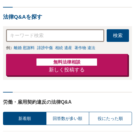
法律Q&Aを探す
検索
例）
離婚 慰謝料
誹謗中傷
相続 遺産
著作物 違法
無料法律相談
新しく投稿する
労働・雇用契約違反の法律Q&A
新着順
回答数が多い順
役にたった順