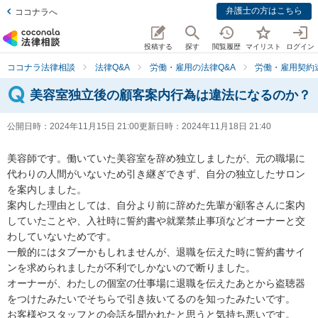
弁護士の方はこちら
ココナラへ
投稿する
探す
閲覧履歴
マイリスト
ログイン
ココナラ法律相談
法律Q&A
労働・雇用の法律Q&A
労働・雇用契約
美容室独立後の顧客案内行為は違法になるのか？
公開日時：
2024年11月15日 21:00
更新日時：
2024年11月18日 21:40
美容師です。働いていた美容室を辞め独立しましたが、元の職場に
代わりの人間がいないため引き継ぎできず、自分の独立したサロン
を案内しました。

案内した理由としては、自分より前に辞めた先輩が顧客さんに案内
していたことや、入社時に誓約書や就業禁止事項などオーナーと交
わしていないためです。

一般的にはタブーかもしれませんが、退職を伝えた時に誓約書サイ
ンを求められましたが不利でしかないので断りました。

オーナーが、わたしの個室の仕事場に退職を伝えたあとから盗聴器
をつけたみたいでそちらで引き抜いてるのを知ったみたいです。

お客様やスタッフとの会話を聞かれたと思うと気持ち悪いです。
