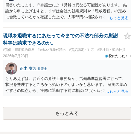
回答いたします。※弁護士により見解は異なる可能性があります。 結
論から申し上げますと、まずは会社の就業規則や「懲戒規程」の定め
に合致しているかを確認した上で、人事部門へ相談されることが最優
先となります。 その上で、いきなりの懲戒解雇は法的ハードルが高い
ものの、重い懲戒処分の対象には十分なり得ます。 名誉や評価の回復
については、会社側に「部下の不正行為による情報漏洩」と正式に認
現職を退職するにあたって今までの不法な部分の慰謝
定させ、誤認した他部署への適切なフォローや周知を求めるのが有効
料等は請求できるのか。
です。 あるいは、懲戒があったことを社内で周知される手続があるの
#労働・雇用契約違反
#未払い残業代請求
#労災認定・対応
#正社員・契約社員
ならば、それにより軽微ながら回復はできるかもしれません。 さらに
2026年7月23日
役にたった
1
個人としても、相手に対してプライバシー侵害等に基づく損害賠償
（慰謝料）を請求する選択肢がありえます（ただし、金額は多額にな
正木 友啓
弁護士
らない可能性があります。）。
とりあえずは、お近くの弁護士事務所か、労働基準監督署に行って、
状況を整理するところから始めるのがよいかと思います。 証拠の集め
やすさの観点から、実際に退職する前に相談に行かれた方がよいかと
思います
もっとみる