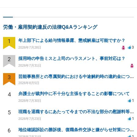
労働・雇用契約違反の法律Q&Aランキング
1
年上部下による給与情報暴露、懲戒解雇は可能ですか？
3
2026年7月28日
2
採用時の申告ミスと上司のハラスメント、事前対応は？
2026年7月31日
3
芸能事務所との専属契約における中途解約時の違約金について相談したいです
2026年8月5日
4
弁護士が裁判中に不十分な主張をすることの影響について
1
2026年7月30日
5
現職を退職するにあたって今までの不法な部分の慰謝料等は請求できるのか。
1
2026年7月23日
6
地位確認訴訟の勝訴後、復職条件交渉と嫌がらせ対策について
1
2026年7月21日