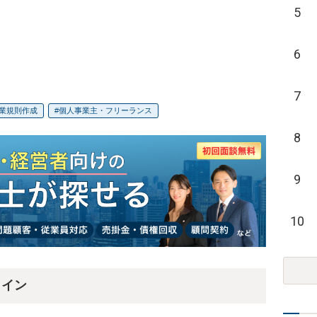
5
6
7
業規則作成
個人事業主・フリーランス
8
9
10
ライン