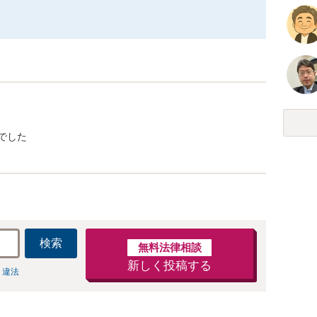
でした
検索
無料法律相談
新しく投稿する
 違法