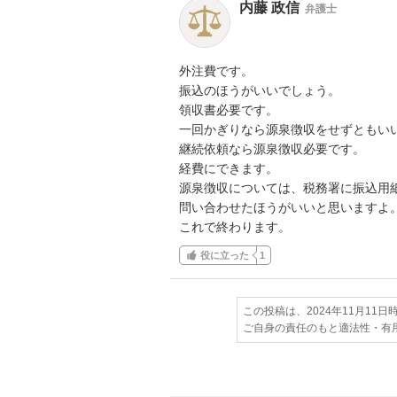
内藤 政信
弁護士
外注費です。

振込のほうがいいでしょう。

領収書必要です。

一回かぎりなら源泉徴収をせずともいい
継続依頼なら源泉徴収必要です。

経費にできます。

源泉徴収については、税務署に振込用紙
問い合わせたほうがいいと思いますよ。
これで終わります。
役に立った
1
この投稿は、2024年11月11
ご自身の責任のもと適法性・有