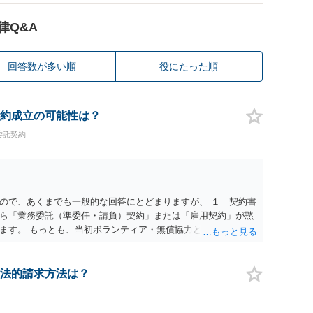
律Q&A
回答数が多い順
役にたった順
約成立の可能性は？
委託契約
ので、あくまでも一般的な回答にとどまりますが、 １ 契約書
ら「業務委託（準委任・請負）契約」または「雇用契約」が黙
ます。 もっとも、当初ボランティア・無償協力という色彩が強
）について当事者間の認識が大きな争点となり得ます。 ２ 上
有償の業務委託契約や雇用契約が成立していた前提で給与を請
 もっとも、裁判等で必ず認められるわけではなく、当事者の認
法的請求方法は？
によって結論が変わります。 ３ 報酬額については、事前の取
報酬水準を基準に「相当額」を算定して請求すること自体は法