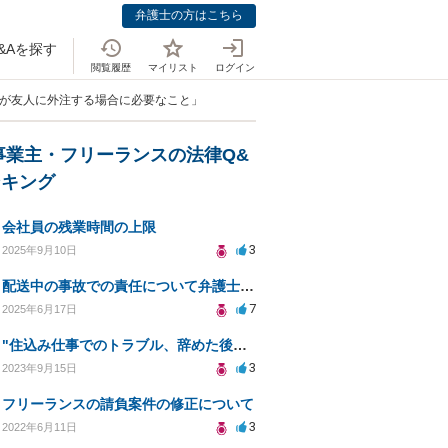
弁護士の方はこちら
&Aを探す
閲覧履歴
マイリスト
ログイン
主が友人に外注する場合に必要なこと」
事業主・フリーランスの法律Q&
ンキング
会社員の残業時間の上限
3
2025年9月10日
配送中の事故での責任について弁護士に相談したい
7
2025年6月17日
"住込み仕事でのトラブル、辞めた後の報復、費用返済義務について教えてください"
3
2023年9月15日
フリーランスの請負案件の修正について
3
2022年6月11日