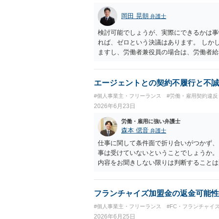
律上否定されません。 ただし、相手方が
がそのまま認められるとは限らないため、
岡田 晃朝
弁護士
を分けて考える必要があります。 ４ 制
を行っていた事実は、「プロジェクトの一
検討可能でしょうが、実際にできるかは事
事情になります。もっとも、名刺の存在だ
れば、ゼロという決議はあります。 しか
なく、あくまで他の証拠と併せて評価され
ますし、労働者兼役員の場合は、労働者給
期間・解約条件、著作権・クレジット表記
社に資力がなければ破産して、回収できな
とを強くおすすめします。円満な話し合い
実関係を共有すること ・「過去の貢献へ
エージェントとの契約不履行と不誠
について、複数の選択肢を用意して提案す
#個人事業主・フリーランス
#労働・雇用契約違反
契約書がないまま継続してきた経緯や、お
2026年6月23日
答はあくまで一般論にとどまるものです。
ル・チャット・業務内容の資料をお持ちの
労働・雇用に強い弁護士
森本 偲音
弁護士
仕事に関して条件面で折り合いがつかず、
事は受けていないということでしょうか。
内容をお聞きしない限りは判断することは
はいかがでしょうか。
フランチャイズ加盟金の返金可能性
#個人事業主・フリーランス
#FC・フランチャイ
2026年6月25日