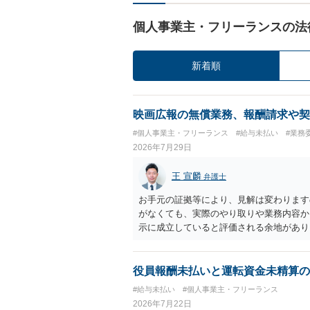
個人事業主・フリーランスの法
新着順
映画広報の無償業務、報酬請求や契
#個人事業主・フリーランス
#給与未払い
#業務
2026年7月29日
王 宣麟
弁護士
お手元の証拠等により、見解は変わります
がなくても、実際のやり取りや業務内容か
示に成立していると評価される余地があり
かった場合には、契約内容（有償か無償か
記を前提に、これまでの業務についても、
求するルートなどが理論上考えられます。
役員報酬未払いと運転資金未精算の
識やメール・チャットの内容等の証拠関係
#給与未払い
#個人事業主・フリーランス
決めがなくても、同種業務の相場や通常の
2026年7月22日