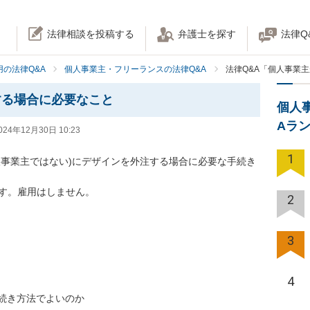
法律相談を投稿する
弁護士を探す
法律Q
の法律Q&A
個人事業主・フリーランスの法律Q&A
法律Q&A「個人事業
する場合に必要なこと
個人
Aラ
024年12月30日 10:23
1
人事業主ではない)にデザインを外注する場合に必要な手続き
す。雇用はしません。

2
3
4
続き方法でよいのか
