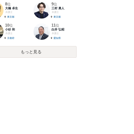
8
9
位
位
大橋 卓生
三村 勇人
弁護士
弁護士
東京都
東京都
10
11
位
位
小杉 和
白井 弘昭
弁護士
弁護士
京都府
愛知県
もっと見る