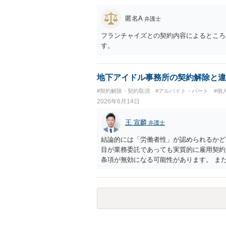
匿名A
弁護士
フランチャイズとの契約内容によるところ
す。
地下アイドル事務所の契約解除と違
#契約解除・契約取消
#アルバイト・パート
#個
2026年6月14日
王 宣麟
弁護士
結論的には「労働者性」が認められるかど
目が業務委託であっても実質的に雇用契約
条項が無効になる可能性があります。 ま
して無効・減額されたケースは裁判例上い