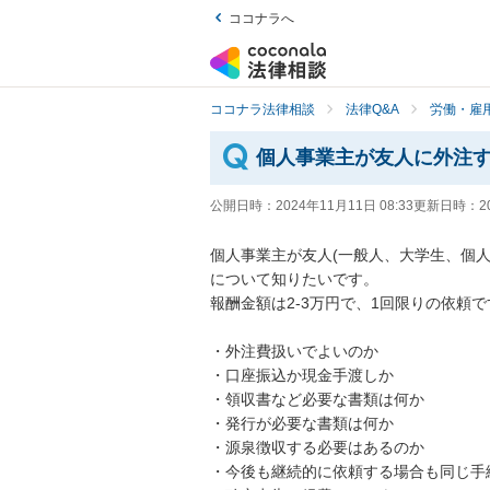
ココナラへ
ココナラ法律相談
法律Q&A
労働・雇用
個人事業主が友人に外注
公開日時：
2024年11月11日 08:33
更新日時：
2
個人事業主が友人(一般人、大学生、個
について知りたいです。

報酬金額は2-3万円で、1回限りの依頼で
・外注費扱いでよいのか

・口座振込か現金手渡しか

・領収書など必要な書類は何か

・発行が必要な書類は何か

・源泉徴収する必要はあるのか

・今後も継続的に依頼する場合も同じ手