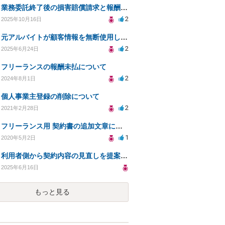
業務委託終了後の損害賠償請求と報酬返還の妥当性について
2
2025年10月16日
元アルバイトが顧客情報を無断使用し勧誘及び競業避止義務、法的対処法は？
2
2025年6月24日
フリーランスの報酬未払について
2
2024年8月1日
個人事業主登録の削除について
2
2021年2月28日
フリーランス用 契約書の追加文章について。
1
2020年5月2日
利用者側から契約内容の見直しを提案されたので、こちらも(サービス提供者側)見直しを提案したい。
2025年6月16日
もっと見る