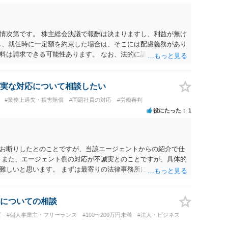
「無償のつもりだった」と反論する可能性も高く、請求額の全額
交渉の場面では「理論上の満額」と「現実的な落としどころ」
作側から名刺が支給され、その肩書きで外部と打合せ・広報活動
員として継続的に業務を担当していた」ことを裏付ける有力な
情次第です。 株主総会決議で報酬は決まりますし、利益が無け
けで有償契約や具体的な報酬額が自動的に認められるわけでは
し、就任時に一定額を約束した場合は、そこには配慮義務があり
る位置付けです。 ５ 今後も関わる場合は、業務範囲、報酬、
料は請求できる可能性あります。 なお、法的に認められても会
、費用負担等を明確に定めた業務委託契約書を締結しておくこ
いとなることもあります。
のためには、 ・これまでの業務内容・負担を時系列で整理し事
の最低限の謝意・一部清算」と「今後の関係・契約条件」の双方
実な対応について相談したい
ること を意識されるとよいかと思います。 いずれにしても、
#業務上過失・損害賠償
#問題社員の対応
#労働審判
互いの認識・証拠関係によって結論が左右されるため、この回
役にたった
1
 具体的な見通しや請求可能額の目安については、実際のメー
うえ、弁護士に個別相談されることをおすすめします。
お断りしたとのことですが、当該エージェントからの紹介で仕
 また、エージェント側の対応が不誠実とのことですが、具体的
難しいと思います。 まずは最寄りの法律事務所にご相談されて
についての相談
ズ
#個人事業主・フリーランス
#100〜200万円未満
#法人・ビジネス