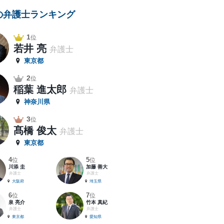
の弁護士ランキング
1
位
若井 亮
弁護士
東京都
2
位
稲葉 進太郎
弁護士
神奈川県
3
位
髙橋 俊太
弁護士
東京都
4
5
位
位
川添 圭
加藤 善大
弁護士
弁護士
大阪府
埼玉県
6
7
位
位
泉 亮介
竹本 真紀
弁護士
弁護士
東京都
愛知県