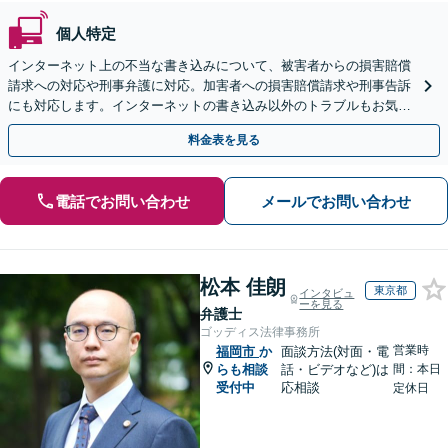
個人特定
インターネット上の不当な書き込みについて、被害者からの損害賠償
請求への対応や刑事弁護に対応。加害者への損害賠償請求や刑事告訴
にも対応します。インターネットの書き込み以外のトラブルもお気軽
にお問い合わせください【完全個室】【天神駅3分】
料金表を見る
電話でお問い合わせ
メールでお問い合わせ
松本 佳朗
東京都
インタビュ
ーを見る
弁護士
ゴッディス法律事務所
営業時
福岡市
か
面談方法(対面・電
らも相談
話・ビデオなど)は
間：本日
受付中
応相談
定休日