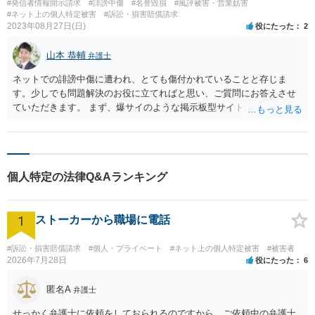
#発信者情報開示請求
#誹謗中傷
#名誉毀損
#風評被害・営業妨害
#ネット上の個人特定被害
#訴訟・損害賠償請求
2023年08月27日(日)
役にたった
2
山本 恭輔
弁護士
ネットでの誹謗中傷に遭われ、とても傷付かれていることと存じま
す。少しでも問題解決のお役に立てればと思い、ご質問にお答えさせ
ていただきます。 まず、爆サイのような掲示板型サイトについては、
基本的に、サイトからIPアドレス（ネット上の住所のようなもので
す）の開示を受けてから、次にそのIPアドレスを管理している通信事
業者に契約者の氏名などの開示を求めるという二段階で進めていく必
要があります。 私も経験がありますが、爆サイは、弁護士からの要請
個人特定の法律Q&Aランキング
であれば、裁判所の手続を使わなくとも比較的柔軟にIPアドレスを開
示してくれる傾向があり、これが他のサイトにはあまりない爆サイの
特徴になっています。 そのため、爆サイについては、上で書いた一段
1
ストーカーから職場に電話
階目の開示請求がスムーズに進むことになります。 ただ、開示請求の
対象となった契約者が開示に同意するような場合を除き、やはり原則
としては、通信事業者への開示請求に当たって裁判所の判断は挟む必
#訴訟・損害賠償請求
#個人・プライベート
#ネット上の個人特定被害
#被害者
2026年7月28日
役にたった
6
要があり、そこで法律上開示対象にならない投稿については情報が開
示されないことになります。 また、昨年１０月１日に施行された新制
匿名A
度である「発信者情報開示命令」により、この手段が有効なサイトに
弁護士
ついては、サイトに対する一段階目の開示請求も以前よりスムーズに
せっかく弁護士に依頼をしておられるのですから、ご依頼中の弁護士