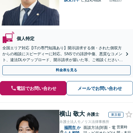
日祝日）
個人特定
全国エリア対応【ITの専門知識あり】開示請求する側・された側双方
からの相談にスピーディーに対応。SNSでの誹謗中傷、悪質なコメン
ト、違法DLやアップロード、開示請求が届いた等、ご相談ください
【WEB面談OK&解決実績豊富】【千葉中央駅4分】
料金表を見る
電話でお問い合わせ
メールでお問い合わせ
横山 敬大
弁護士
東京都
弁護士法人モノリス法律事務所
営業時
福岡市
か
面談方法(対面・電
らも相談
話・ビデオなど)は
間：本日