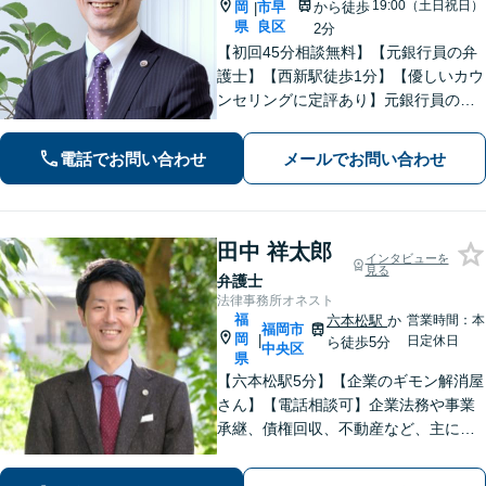
19:00（土日祝日）
岡
市早
から徒歩
|
県
良区
2分
【初回45分相談無料】【元銀行員の弁
護士】【西新駅徒歩1分】【優しいカウ
ンセリングに定評あり】元銀行員のノ
ウハウも活かして相続／借金・債務整
理／労働雇用／企業法務／債権回収か
電話でお問い合わせ
メールでお問い合わせ
ら離婚問題までサポートします。経営
者保証ガイドライン利用実績あり。
田中 祥太郎
インタビューを
見る
弁護士
法律事務所オネスト
福
六本松駅
か
営業時間：本
福岡市
岡
|
日定休日
ら徒歩5分
中央区
県
【六本松駅5分】【企業のギモン解消屋
さん】【電話相談可】企業法務や事業
承継、債権回収、不動産など、主に企
業側の案件に注力しています。経営者
のみなさまが安心して本業に専念でき