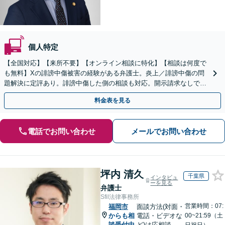
個人特定
【全国対応】【来所不要】【オンライン相談に特化】【相談は何度で
も無料】Xの誹謗中傷被害の経験がある弁護士。炎上／誹謗中傷の問
題解決に定評あり。誹謗中傷した側の相談も対応。開示請求なしで本
人の特定ができる場合もあり。
料金表を見る
電話でお問い合わせ
メールでお問い合わせ
坪内 清久
千葉県
インタビュ
ーを見る
弁護士
Sfil法律事務所
営業時間：07:
福岡市
面談方法(対面・
からも相
電話・ビデオな
00~21:59（土
談受付中
ど)は応相談