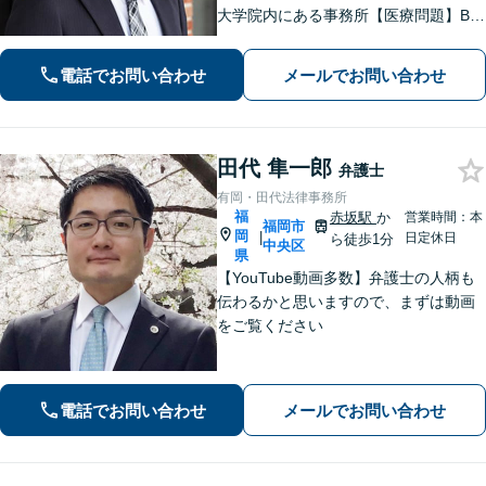
大学院内にある事務所【医療問題】B型
肝炎に強い弁護士【借金問題】債務整
理の解決実績100件以上【刑事事件】粘
電話でお問い合わせ
メールでお問い合わせ
り強い交渉。迅速に接見します【当
日・夜間面談可】【完全個室】【西新
駅5分】
田代 隼一郎
弁護士
有岡・田代法律事務所
福
赤坂駅
か
営業時間：本
福岡市
岡
|
日定休日
ら徒歩1分
中央区
県
【YouTube動画多数】弁護士の人柄も
伝わるかと思いますので、まずは動画
をご覧ください
電話でお問い合わせ
メールでお問い合わせ