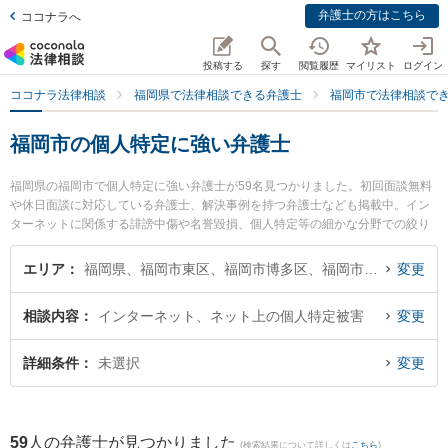
弁護士の方はこちら
ココナラへ
投稿する
探す
閲覧履歴
マイリスト
ログイン
ココナラ法律相談
福岡県で法律相談できる弁護士
福岡市で法律相談で
福岡市の個人特定に強い弁護士
福岡県の福岡市で個人特定に強い弁護士が59名見つかりました。初回面談無料
や休日面談に対応している弁護士、解決事例を持つ弁護士なども掲載中。イン
ターネットに関係する誹謗中傷や名誉毀損、個人特定等の細かな分野での絞り
込み検索もでき便利です。特に瀬戸法律事務所の瀬戸 伸一弁護士や富永法律事
務所の富永 慎太朗弁護士、尾畠・山室法律事務所の山室 卓也弁護士のプロフィ
エリア
福岡県、福岡市東区、福岡市博多区、福岡市中央区、福岡市南区、福岡市西区、福岡市城南区、福岡市早良区
変更
ール情報や弁護士費用、強みなどが注目されています。『福岡市で土日や夜間
に発生した個人特定のトラブルを今すぐに弁護士に相談したい』『個人特定の
相談内容
インターネット、ネット上の個人特定被害
変更
トラブル解決の実績豊富な近くの弁護士を検索したい』『初回相談無料で個人
特定を法律相談できる福岡市内の弁護士に相談予約したい』などでお困りの相
談者さんにおすすめです。
詳細条件
未選択
変更
59
人の弁護士が見つかりました
(検索結果について詳しくは
こちら
)