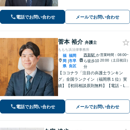
ポート。悩みが法律問題か分からなく
ても大丈夫です。ご友人に話すような
雑談感覚で気軽にご相談ください。
電話でお問い合わせ
メールでお問い合わせ
【夜間・休日相談可】
菅本 裕介
弁護士
ももち浜法律事務所
西新駅
か
営業時間：08:00~
福
福岡
20:00（土日祝日）
岡
市早
ら徒歩10
|
県
良区
分
【ココナラ「注目の弁護士ランキン
グ」全国ランクイン（福岡県１位）実
績】【初回相談原則無料】【電話・LIN
E相談可】GoogleやSNSで検索する感
覚で、どんな些細な悩みでもご相談く
ださい【休日・夜間相談可】
電話でお問い合わせ
メールでお問い合わせ