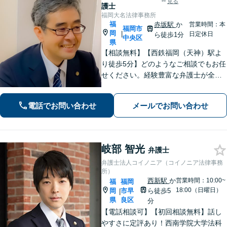
見る
護士
福岡大名法律事務所
福
赤坂駅
か
営業時間：本
福岡市
岡
|
日定休日
ら徒歩1分
中央区
県
【相談無料】【西鉄福岡（天神）駅よ
り徒歩5分】どのようなご相談でもお任
せください。経験豊富な弁護士が全力
でサポートし解決に導きます。【中央
区役所目の前】
電話でお問い合わせ
メールでお問い合わせ
岐部 智光
弁護士
弁護士法人コイノニア（コイノニア法律事務
所）
西新駅
か
営業時間：10:00~
福
福岡
18:00（日曜日）
岡
市早
ら徒歩5
|
県
良区
分
【電話相談可】【初回相談無料】話し
やすさに定評あり！西南学院大学法科