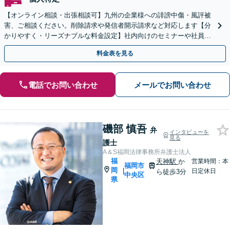
【オンライン相談・出張相談可】九州の企業様への誹謗中傷・風評被
害、ご相談ください。削除請求や発信者開示請求など対応します【分
かりやすく・リーズナブルな料金設定】社内向けのセミナーや社員教
育もお任せ【藤崎駅徒歩5分】【弁護士歴7年】
料金表を見る
電話でお問い合わせ
メールでお問い合わせ
磯部 慎吾
弁
インタビューを
見る
護士
A＆S福岡法律事務所弁護士法人
福
天神駅
か
営業時間：本
福岡市
岡
|
日定休日
ら徒歩3分
中央区
県