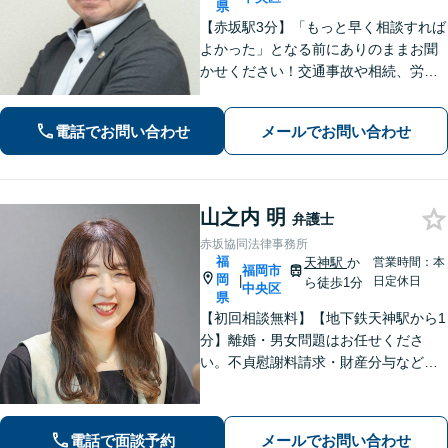
県
【赤坂駅3分】「もっと早く相談すれば
よかった」となる前にありのままお聞
かせください！交通事故や相続、労
働、企業法務まで幅広く対応。不安に
寄り添い、納得して次の一歩を踏み出
電話でお問い合わせ
メールでお問い合わせ
せるよう全力でサポートします【夜
間・休日相談可】【電話・WEB面談
可】
山之内 明
弁護士
赤坂協同法律事務所
福
天神駅
か
営業時間：本
福岡市
岡
|
日定休日
ら徒歩1分
中央区
県
【初回相談無料】【地下鉄天神駅から1
分】離婚・男女問題はお任せくださ
い。不貞慰謝料請求・財産分与など金
銭面のお悩みに強みあり。依頼者さま
のご意向を大切に、解決までサポー
ト。交通事故、企業法務のお困りごと
電話で面談予約
メールでお問い合わせ