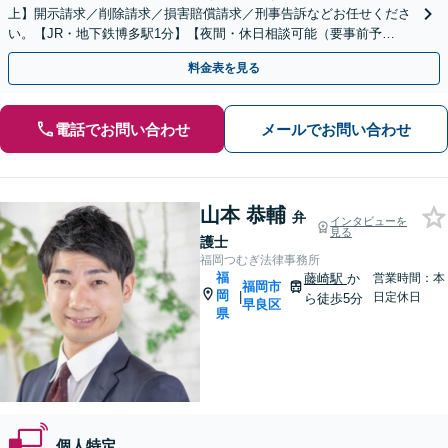
上】開示請求／削除請求／損害賠償請求／刑事告訴などお任せくださ
い。【JR・地下鉄博多駅1分】【夜間・休日相談可能（要事前予
約）】
料金表を見る
電話でお問い合わせ
メールでお問い合わせ
山本 恭輔
弁
インタビューを
見る
護士
福岡つむぎ法律事務所
福
藤崎駅
か
営業時間：本
福岡市
岡
|
日定休日
ら徒歩5分
早良区
県
個人特定