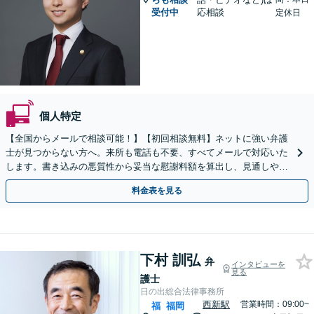
受付中
応相談
定休日
個人特定
【全国からメールで相談可能！】【初回相談無料】ネットに強い弁護
士が見つからない方へ。来所も電話も不要、すべてメールで対応いた
します。書き込みの悪質性から妥当な慰謝料額を算出し、見通しや費
用面のリスクも包み隠さずお伝えしサポートします。
料金表を見る
下村 訓弘
弁
インタビューを
見る
護士
日の出総合法律事務所
西新駅
営業時間：09:00~
福
福岡