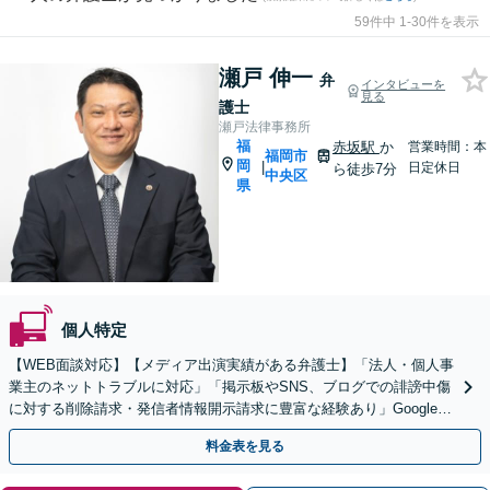
59件中 1-30件を表示
瀬戸 伸一
弁
インタビューを
見る
護士
瀬戸法律事務所
福
赤坂駅
か
営業時間：本
福岡市
岡
|
日定休日
ら徒歩7分
中央区
県
個人特定
【WEB面談対応】【メディア出演実績がある弁護士】「法人・個人事
業主のネットトラブルに対応」「掲示板やSNS、ブログでの誹謗中傷
に対する削除請求・発信者情報開示請求に豊富な経験あり」Google口
コミの削除請求・賠償請求のご相談はお任せ
料金表を見る