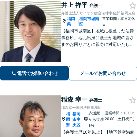
井上 祥平
弁護士
弁護士法人サイオン総合法律事務所 福岡支店
福岡
福岡市城南
営業時間：本日定休
|
県
区
日
【福岡市城南区】地域に根差した法律
事務所。地元出身弁護士が地域の皆さ
まのお困りごとに親身に対応いたしま
す。【話しやすさを大事に】お気軽に
ご相談ください【友丘３丁目バス停目
の前・駐車場あり】
電話でお問い合わせ
メールでお問い合わせ
稲森 幸一
弁護士
稲森幸一国際法律事務所
赤坂駅
営業時間：13:00~
福
福岡
20:00（土日祝日）
岡
市中
から徒歩
|
県
央区
1分
【弁護士歴10年以上】【地下鉄空港線