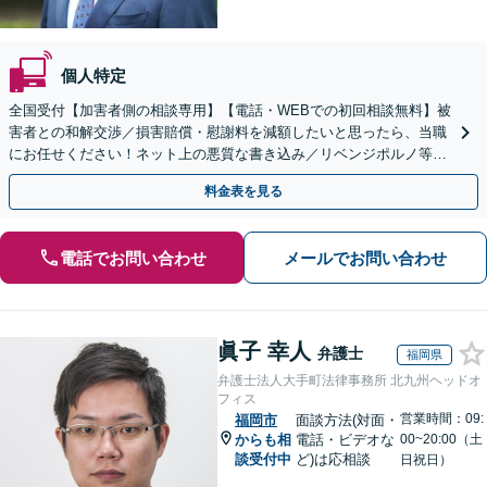
個人特定
全国受付【加害者側の相談専用】【電話・WEBでの初回相談無料】被
害者との和解交渉／損害賠償・慰謝料を減額したいと思ったら、当職
にお任せください！ネット上の悪質な書き込み／リベンジポルノ等、
代表弁護士が最後まで対応【関東エリア以外の相談も可】
料金表を見る
電話でお問い合わせ
メールでお問い合わせ
眞子 幸人
弁護士
福岡県
弁護士法人大手町法律事務所 北九州ヘッドオ
フィス
営業時間：09:
福岡市
面談方法(対面・
からも相
電話・ビデオな
00~20:00（土
談受付中
ど)は応相談
日祝日）