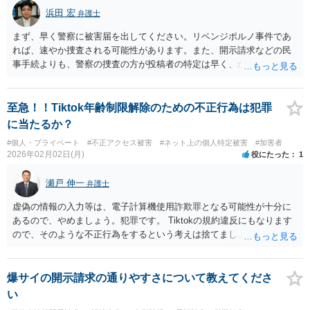
浜田 宏
弁護士
まず、早く警察に被害届を出してください。リベンジポルノ事件であ
れば、速やか捜査される可能性があります。また、開示請求などの民
事手続よりも、警察の捜査の方が投稿者の特定は早く、かつ費用もか
かりません。 Xのログ保存期間は３ヵ月ですので、民事でもまだ間
に合う可能性はあります。ただ、アクセスプロバイダまでの手続を考
えると、ギリギリかも知れません。開示請求手続における最近のXの対
至急！！Tiktok年齢制限解除のための不正行為は犯罪
応は非常に遅く、不誠実で、開示請求に関わる弁護士も困っていま
に当たるか？
す。
#個人・プライベート
#不正アクセス被害
#ネット上の個人特定被害
#加害者
2026年02月02日(月)
役にたった
1
瀬戸 伸一
弁護士
虚偽の情報の入力等は、電子計算機使用詐欺罪となる可能性が十分に
あるので、やめましょう。犯罪です。 Tiktokの規約違反にもなります
ので、そのような不正行為をするという考えは捨てましょう。TikTok
には、ペアレンタルコントロール機能がありますので、規約に従って
親の承諾、適正な手続を経て利用するようにしましょう。
爆サイの開示請求の通りやすさについて教えてくださ
い