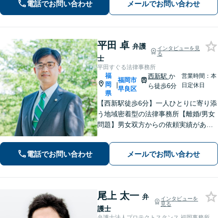
電話でお問い合わせ
メールでお問い合わせ
るよう、法律に関するちょっとした疑
問や悩みも迅速に解消。ぜひご相談く
ださい。
平田 卓
弁護
インタビューを見
る
士
平田すぐる法律事務所
福
西新駅
か
営業時間：本
福岡市
岡
|
日定休日
ら徒歩6分
早良区
県
【西新駅徒歩6分】一人ひとりに寄り添
う地域密着型の法律事務所【離婚/男女
問題】男女双方からの依頼実績があり
【相続/遺言】話が平行線になっていま
せんか？第3者の目線から、さまざまな
電話でお問い合わせ
メールでお問い合わせ
解決方法や選択肢の提示をいたします
尾上 太一
弁
インタビューを
見る
護士
弁護士法人プロテクトスタンス 福岡事務所