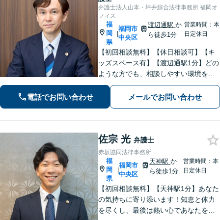
弁護士法人山本・坪井綜合法律事務所 福岡オ
フィス
福
渡辺通駅
か
営業時間：本
福岡市
岡
|
日定休日
ら徒歩1分
中央区
県
【初回相談無料】【休日相談可】【キ
ッズスペース有】【渡辺通駅1分】どの
ような方でも、相談しやすい環境を整
えています。依頼者様に寄り添った対
応を心がけています。【離婚・男女問
電話でお問い合わせ
メールでお問い合わせ
題】DV被害へ積極的に対応。お気軽に
ご相談ください。
佐宗 光
弁護士
赤坂協同法律事務所
福
天神駅
か
営業時間：本
福岡市
岡
|
日定休日
ら徒歩1分
中央区
県
【初回相談無料】【天神駅1分】あなた
の気持ちに寄り添います！知恵と体力
を尽くし、最後は熱い心であなたをサ