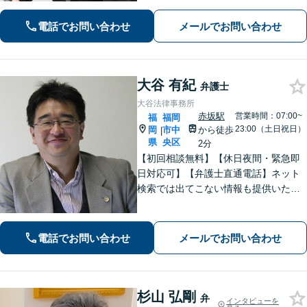
寧なアドバイスに定評あり。出会い系
詐欺、刑事事件（博多警察署まで徒歩5
電話でお問い合わせ
メールでお問い合わせ
分）や相続にも対応。
大谷 有紀
弁護士
大谷法律事務所
赤坂駅
営業時間：07:00~
福
福岡
23:00（土日祝日）
岡
市中
から徒歩
|
県
央区
2分
【初回相談無料】【休日夜間・緊急即
日対応可】【弁護士直通電話】ネット
検索では出てこない情報も提供いたし
ます。依頼者の方を守るために尽力し
ますので、他の弁護士に断られた案件
でも諦めずに是非一度ご相談くださ
電話でお問い合わせ
メールでお問い合わせ
い。【福岡市中央区赤坂駅徒歩２分】
杉山 弘剛
弁
インタビューを