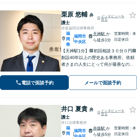
栗原 悠輔
弁
インタビューを
見る
護士
赤坂協同法律事務所
福
天神駅
か
営業時間：本
福岡市
岡
|
日定休日
ら徒歩1分
中央区
県
【天神駅1分】🟥初回相談３０分０円🟥
創設40年以上の歴史ある事務所。依頼
者さまの人生にとって何が最善なのか
常に考えて、問題解決に取り組みま
す。丁寧なサポート＆暖かみのある誠
電話で面談予約
メールで面談予約
実な対応を心がけております！【夜
間・休日対応可】
井口 夏貴
弁
インタビューを
見る
護士
井口法律事務所
福
赤坂駅
か
営業時間：本
福岡市
岡
|
日定休日
ら徒歩5分
中央区