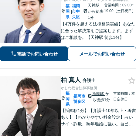
天神駅
営業時間：09:00~
福
福岡
19:00（土日祝日）
岡
市中
から徒歩
|
県
央区
1分
【4万件を超える法律相談実績】あなた
に合った解決策をご提案します。まず
はご相談を。【天神駅 徒歩1分】
電話でお問い合わせ
メールでお問い合わせ
柏 真人
弁護士
かしわ総合法律事務所
福
祇園駅
か
営業時間：本
福岡市
岡
|
日定休日
ら徒歩1分
博多区
県
【祇園駅1分】【弁護士10年以上・著書
あり】【わかりやすい料金設定】占い
サイト詐欺、熟年離婚に強い。自己破
産や自宅を残す債務整理にも対応。丁