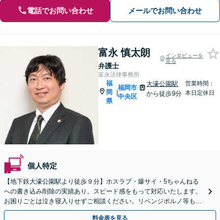
電話でお問い合わせ
メールでお問い合わせ
富永 慎太朗
インタビューを
見る
弁護士
富永法律事務所
福
大濠公園駅
営業時間：
福岡市
岡
|
本日定休日
から徒歩9分
中央区
県
個人特定
【地下鉄大濠公園駅より徒歩９分】ホスラブ・爆サイ・5ちゃんねる
への書き込み削除の実績あり。スピード感をもって対応いたします。
お困りごとは泣き寝入りせずご相談ください。リベンジポルノ等も対
応【初回面談無料】
料金表を見る