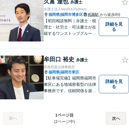
久富 達也
弁護士
弁護士法人Nexill＆Partners
福岡県
福岡市博多区
祇園駅
から徒歩0分
|
【初回相談無料｜弁護士・税
詳細を見
理士・社労士・司法書士が在
る
籍するワンストップグルー
プ】Nexill＆Partnersは複数士
業が在籍するワンストップグ
ループです。相続や企業法務
牟田口 裕史
等複数士業の知識が必要な案
弁護士
件を一括して対応。九州トッ
香椎照葉法律事務所
プクラスの豊富な実績。
福岡県
福岡市東区
|
【駐車場完備】福岡県福岡市
詳細を見
東区にある地域密着型の法律
る
事務所です。信頼関係を築
き、早期の円満解決を目指し
ます。まずは、些細なことで
も構いませんので、お困りの
1ページ目
方は気軽にご相談ください。
前へ
次へ
(2ページ中)