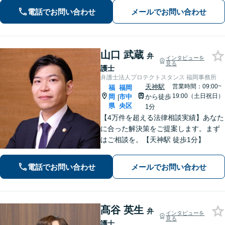
電話でお問い合わせ
メールでお問い合わせ
山口 武蔵
弁
インタビューを
見る
護士
弁護士法人プロテクトスタンス 福岡事務所
天神駅
営業時間：09:00~
福
福岡
19:00（土日祝日）
岡
市中
から徒歩
|
県
央区
1分
【4万件を超える法律相談実績】あなた
に合った解決策をご提案します。まず
はご相談を。【天神駅 徒歩1分】
電話でお問い合わせ
メールでお問い合わせ
髙谷 英生
弁
インタビューを
見る
護士