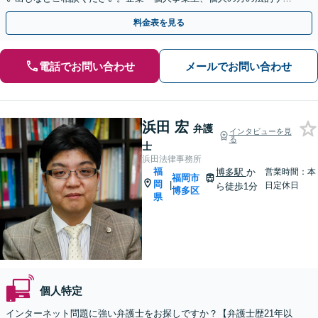
ートをいたします【スポット相談可】
料金表を見る
電話でお問い合わせ
メールでお問い合わせ
浜田 宏
弁護
インタビューを見
る
士
浜田法律事務所
福
博多駅
か
営業時間：本
福岡市
岡
|
日定休日
ら徒歩1分
博多区
県
個人特定
インターネット問題に強い弁護士をお探しですか？【弁護士歴21年以