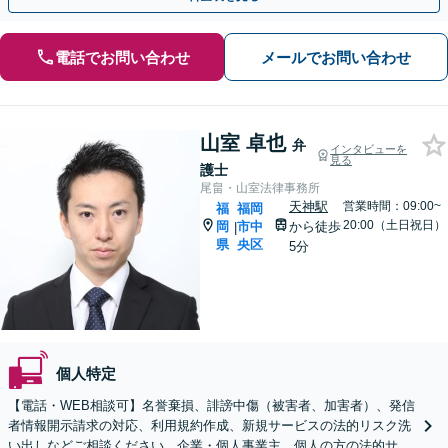
電話でお問い合わせ
メールでお問い合わせ
山室 卓也
弁
インタビューを
見る
護士
尾畠・山室法律事務所
天神駅
営業時間：09:00~
福
福岡
20:00（土日祝日）
岡
市中
から徒歩
|
県
央区
5分
個人特定
【電話・WEB相談可】名誉棄損、誹謗中傷（被害者、加害者）、発信
者情報開示請求の対応、利用規約作成、新規サービスの法的リスク洗
い出しなどご相談ください。企業・個人事業主、個人の方の法的サポ