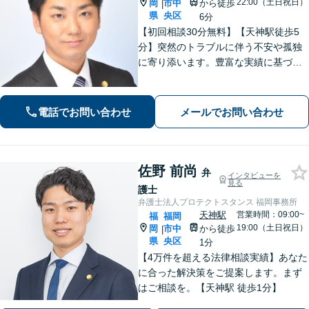
22:00（土日祝日）
岡
市中
から徒歩
|
県
央区
6分
【初回相談30分無料】【天神駅徒歩5
分】突然のトラブルに伴う不安や孤独
に寄り添います。豊富な実績に基づく
迅速かつ的確な弁護で精神的負担を軽
減し、前向きな再出発を支援。数千件
の相談から培った確かな交渉力であな
電話でお問い合わせ
メールでお問い合わせ
たを守り抜きます。【LINE予約可】
佐野 前尚
弁
インタビューを
見る
護士
弁護士法人プロテクトスタンス 福岡事務所
天神駅
営業時間：09:00~
福
福岡
19:00（土日祝日）
岡
市中
から徒歩
|
県
央区
1分
【4万件を超える法律相談実績】あなた
に合った解決策をご提案します。まず
はご相談を。【天神駅 徒歩1分】