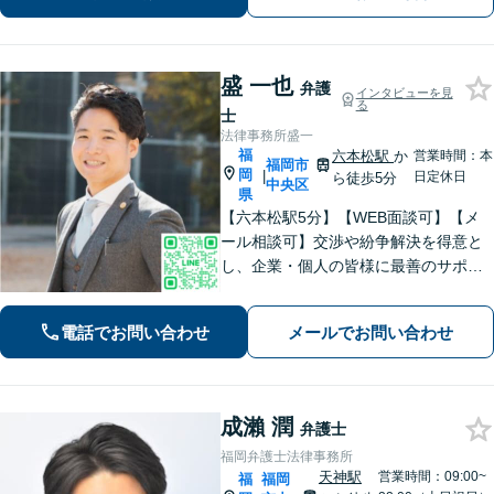
もご相談ください。
盛 一也
弁護
インタビューを見
る
士
法律事務所盛一
福
六本松駅
か
営業時間：本
福岡市
岡
|
日定休日
ら徒歩5分
中央区
県
【六本松駅5分】【WEB面談可】【メ
ール相談可】交渉や紛争解決を得意と
し、企業・個人の皆様に最善のサポー
トを提供することを大切にしていま
す。多様な業界での経験を活かし、各
電話でお問い合わせ
メールでお問い合わせ
企業の事業特性や成長段階に応じた最
適な法的アドバイスを提供【休日・夜
間相談可】
成瀨 潤
弁護士
福岡弁護士法律事務所
天神駅
営業時間：09:00~
福
福岡