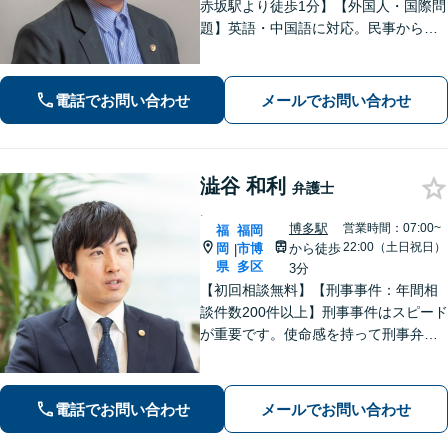
赤坂駅より徒歩1分】【外国人・国際問
題】英語・中国語に対応。民事から刑
事まで、スムーズに解決します【医療
問題】医療過誤・交通事故の後遺障害
認定など実績多数【税務訴訟】税務調
電話でお問い合わせ
メールでお問い合わせ
査や審査請求、国際税務も対応可能
澁谷 和利
弁護士
.
博多駅
営業時間：07:00~
福
福岡
22:00（土日祝日）
岡
市博
から徒歩
|
県
多区
3分
【初回相談無料】【刑事事件：年間相
談件数200件以上】刑事事件はスピード
が重要です。使命感を持って刑事弁護
に注力し、依頼者の状況に寄り添いな
がら最善の解決を目指します。【英語
対応可能：通訳を介さず英語で直接サ
電話でお問い合わせ
メールでお問い合わせ
ポート】