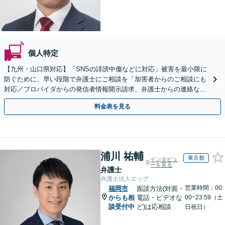
個人特定
【九州・山口県対応】「SNSの誹謗中傷などに対応」被害を最小限に
防ぐために、早い段階で弁護士にご相談を「加害者からのご相談にも
対応／プロバイダからの発信者情報開示請求、弁護士からの連絡な
ど」法人の風評被害対策にも対応【休日・夜間相談可】
料金表を見る
浦川 祐輔
東京都
インタビュ
ーを見る
弁護士
弁護士法人エッグ
営業時間：00:
福岡市
面談方法(対面・
からも相
電話・ビデオな
00~23:59（土
談受付中
ど)は応相談
日祝日）