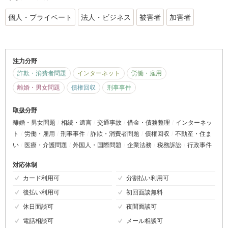
個人・プライベート
法人・ビジネス
被害者
加害者
注力分野
詐欺・消費者問題
インターネット
労働・雇用
離婚・男女問題
債権回収
刑事事件
取扱分野
離婚・男女問題
相続・遺言
交通事故
借金・債務整理
インターネッ
ト
労働・雇用
刑事事件
詐欺・消費者問題
債権回収
不動産・住ま
い
医療・介護問題
外国人・国際問題
企業法務
税務訴訟
行政事件
対応体制
カード利用可
分割払い利用可
後払い利用可
初回面談無料
休日面談可
夜間面談可
電話相談可
メール相談可