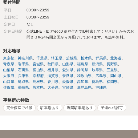
受付時間
平日
00:00〜23:59
土日祝日
00:00〜23:59
定休日
なし
定休日補足
公式LINE（ID:@egg0 ※@付きでID検索してください）からのお
問合せを24時間全国からお受けしております。相談料無料。
対応地域
東京都
神奈川県
千葉県
埼玉県
茨城県
栃木県
群馬県
北海道
青森県
岩手県
宮城県
秋田県
山形県
福島県
新潟県
長野県
山梨県
石川県
富山県
福井県
愛知県
静岡県
岐阜県
三重県
大阪府
兵庫県
京都府
滋賀県
奈良県
和歌山県
広島県
岡山県
山口県
鳥取県
島根県
香川県
愛媛県
高知県
徳島県
福岡県
佐賀県
長崎県
熊本県
大分県
宮崎県
鹿児島県
沖縄県
事務所の特徴
完全個室で相談
駐車場あり
近隣駐車場あり
子連れ相談可