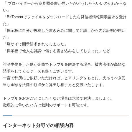
「 プロバイダーから意見照会書が届いたがどうしたらいいのかわからな
い」
「BitTorrentでファイルをダウンロードしたら発信者情報開示請求を受け
た」
「掲示板に自分が投稿した書き込みに関して弁護士から内容証明が届い
た」
「爆サイで開示請求されてしまった」
「掲示板で他人を誹謗中傷する書き込みをしてしまった」など
誹謗中傷をした側が金銭でトラブルを解決する場合、被害者側が高額な
請求をしてくるケースも多くございます。
一言で弊所にご依頼いただければ、ヒアリングをもとに、支払うべき妥
当な金額を法律の観点から算出し相手方と交渉いたします。
トラブルをおおごとにしたくない場合は示談で解決しましょう。
徹底的に争いたい方は裁判のサポートも可能です。
インターネット分野での相談内容