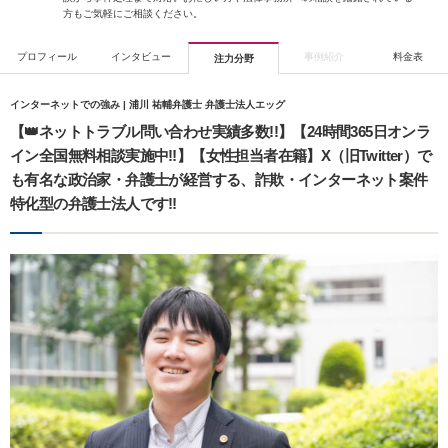
方もご気軽にご相談ください。
プロフィール
インタビュー
事例紹介
料金表
注力分野
インターネットでの強み | 浦川 祐輔弁護士 弁護士法人エッグ
【👑ネットトラブル問い合わせ実績多数!!】【24時間365日オンラ
イン全国無料相談実施中‼】【女性担当者在籍】X（旧Twitter）で
も有名な政治家・弁護士が経営する、詐欺・インターネット案件
特化型の弁護士法人です‼