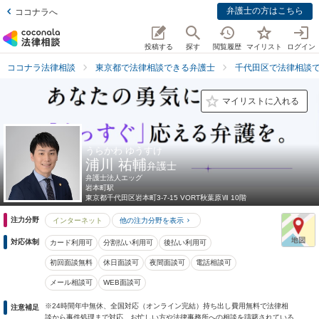
弁護士の方はこちら
ココナラへ
投稿する
探す
閲覧履歴
マイリスト
ログイン
ココナラ法律相談
東京都で法律相談できる弁護士
千代田区で法律相談
マイリストに入れる
うらかわ ゆうすけ
浦川 祐輔
弁護士
弁護士法人エッグ
岩本町駅
東京都
千代田区岩本町3-7-15 VORT秋葉原Ⅶ 10階
注力分野
インターネット
他の注力分野を表示
対応体制
カード利用可
分割払い利用可
後払い利用可
初回面談無料
休日面談可
夜間面談可
電話相談可
メール相談可
WEB面談可
※24時間年中無休、全国対応（オンライン完結）持ち出し費用無料で法律相
注意補足
談から事件処理まで対応。お忙しい方や法律事務所への相談を躊躇されている