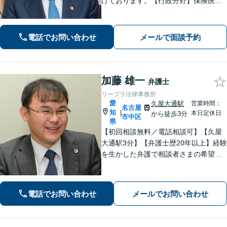
けております。【行政分野】保険医指
導への帯同に取り組みます【相続】事
業承継や不動産が絡んだ相続はぜひご
相談ください
電話でお問い合わせ
メールで面談予約
加藤 雄一
弁護士
リーブラ法律事務所
愛
久屋大通駅
営業時間：
名古屋
知
|
本日定休日
から徒歩3分
市中区
県
【初回相談無料／電話相談可】【久屋
大通駅3分】【弁護士歴20年以上】経験
を生かした弁護で相談者さまの希望に
沿った解決を目指します。【交通事故
／離婚問題／労働問題】相談しやすい
雰囲気作り・丁寧なヒアリングを大切
電話でお問い合わせ
メールでお問い合わせ
にしています。【顧問契約の経験多
数】