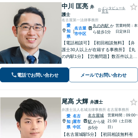
中川 匡亮
弁
インタビューを
見る
護士
名古屋第一法律事務所
愛
丸の内駅
か
営業時間：本
名古屋
知
|
日定休日
ら徒歩1分
市中区
県
【電話相談可】【初回相談無料】【弁
護士30人以上が在籍する事務所】【丸
の内駅1分】【労働問題】数百件以上の
解決実績あり。残業代、解雇、労働災
害など。企業法務、相続、交通事故､不
電話でお問い合わせ
メールでお問い合わせ
動産、離婚問題、などもお任せくださ
い
尾髙 大輝
弁護士
弁護士法人名城法律事務所 名古屋事務所
名古屋城
営業時間：09:00~
愛
名古
21:00（土日祝
知
屋市
駅
から徒
|
県
中区
日）
歩5分
【名古屋城駅5分】【初回相談無料有