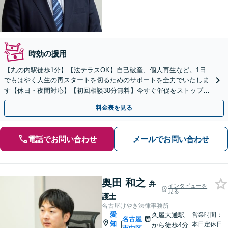
時効の援用
【丸の内駅徒歩1分】【法テラスOK】自己破産、個人再生など。1日
でもはやく人生の再スタートを切るためのサポートを全力でいたしま
す【休日・夜間対応】【初回相談30分無料】今すぐ催促をストップし
ます！お気軽にご相談ください。
料金表を見る
電話でお問い合わせ
メールでお問い合わせ
奥田 和之
弁
インタビューを
見る
護士
名古屋けやき法律事務所
愛
久屋大通駅
営業時間：
名古屋
知
|
本日定休日
から徒歩4分