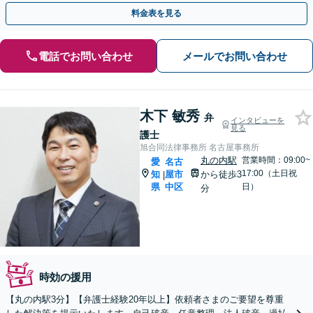
やすい雰囲気の事務所です【伏見駅徒歩1分】
料金表を見る
電話でお問い合わせ
メールでお問い合わせ
木下 敏秀
弁
インタビューを
見る
護士
旭合同法律事務所 名古屋事務所
丸の内駅
営業時間：09:00~
愛
名古
17:00（土日祝
知
屋市
から徒歩3
|
県
中区
日）
分
時効の援用
【丸の内駅3分】【弁護士経験20年以上】依頼者さまのご要望を尊重