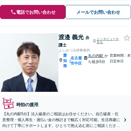
電話でお問い合わせ
メールでお問い合わせ
渡邉 義光
弁
インタビューを
見る
護士
よしみつ法律事務所
愛
丸の内駅
か
営業時間：本
名古屋
知
|
日定休日
ら徒歩5分
市中区
県
時効の援用
【丸の内駅5分】法人破産のご相談はお任せください。自己破産・任
意整理・個人再生・過払い金の検討まで幅広く対応可能。生活再建に
向けて丁寧にサポートします。ひとりで抱え込む前にご相談ください