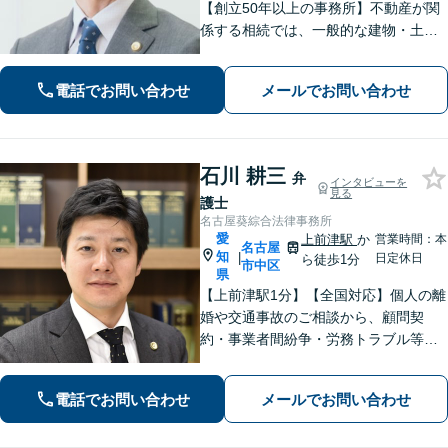
【創立50年以上の事務所】不動産が関
係する相続では、一般的な建物・土地
から農地まで幅広く対応いたします。
「IT法務部によるチームでの問題解
電話でお問い合わせ
メールでお問い合わせ
決」ITに関する深い知見を活かして技
術的な観点からも問題解決をサポー
ト！
石川 耕三
弁
インタビューを
見る
護士
名古屋葵綜合法律事務所
愛
上前津駅
か
営業時間：本
名古屋
知
|
日定休日
ら徒歩1分
市中区
県
【上前津駅1分】【全国対応】個人の離
婚や交通事故のご相談から、顧問契
約・事業者間紛争・労務トラブル等ま
で幅広く対応しております。名古屋市
を中心に東海地方全域からご相談を承
電話でお問い合わせ
メールでお問い合わせ
っております。【夜間面談可能】【オ
ンライン相談可能】