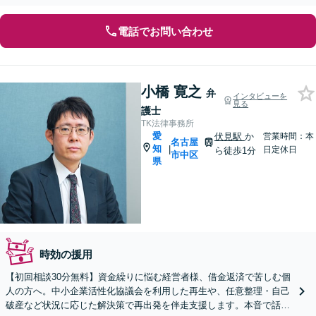
【オンライン面談OK】【休日・夜間相談可】
電話でお問い合わせ
小橋 寛之
弁
インタビューを
見る
護士
TK法律事務所
愛
伏見駅
か
営業時間：本
名古屋
知
|
日定休日
ら徒歩1分
市中区
県
時効の援用
【初回相談30分無料】資金繰りに悩む経営者様、借金返済で苦しむ個
人の方へ。中小企業活性化協議会を利用した再生や、任意整理・自己
破産など状況に応じた解決策で再出発を伴走支援します。本音で話し