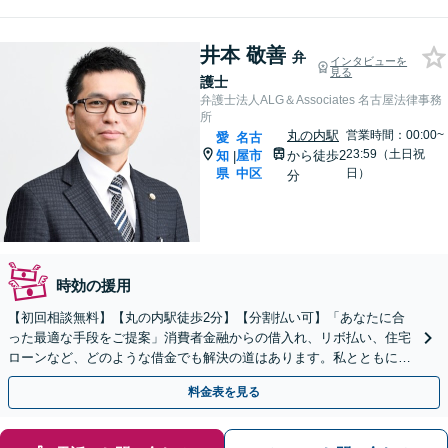
井本 敬善
弁
インタビューを
見る
護士
弁護士法人ALG＆Associates 名古屋法律事務
所
丸の内駅
営業時間：00:00~
愛
名古
23:59（土日祝
知
屋市
から徒歩2
|
県
中区
日）
分
時効の援用
【初回相談無料】【丸の内駅徒歩2分】【分割払い可】「あなたに合
った最適な手段をご提案」消費者金融からの借入れ、リボ払い、住宅
ローンなど、どのような借金でも解決の道はあります。私とともに最
善の解決を図りましょう【安心の完全個室対応／秘密厳守】
料金表を見る