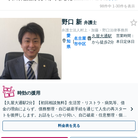
98件中 1-30件を表示
野口 新
弁護士
弁護士法人村上・加藤・野口法律事務所
愛
久屋大通駅
営業時間：
名古屋
知
|
本日定休日
から徒歩2分
市中区
県
時効の援用
【久屋大通駅2分】【初回相談無料】生活苦・リストラ・病気等、借
金の理由によらず、債務整理・自己破産手続を通じて人生の再スター
トを後押しします。お話をしっかり伺い、自己破産・任意整理・個人
再生等、最良と思われる方針をお示ししてサポート致します
料金表を見る