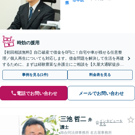
市中区
県
時効の援用
【初回相談無料】自己破産で借金を0円に！自宅や車が残せる任意整
理／個人再生についても対応します。借金問題を解決して生活を再建
するために、まずは経験豊富な弁護士にご相談を【久屋大通駅徒歩4
分】
事例を見る(1件)
料金表を見る
電話でお問い合わせ
メールでお問い合わせ
三池 哲二
弁
インタビューを
見る
護士
旭合同法律事務所 名古屋事務所