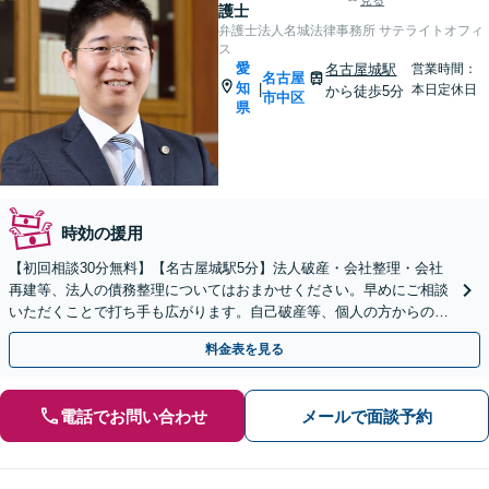
見る
護士
弁護士法人名城法律事務所 サテライトオフィ
ス
愛
名古屋城駅
営業時間：
名古屋
知
|
本日定休日
から徒歩5分
市中区
県
時効の援用
【初回相談30分無料】【名古屋城駅5分】法人破産・会社整理・会社
再建等、法人の債務整理についてはおまかせください。早めにご相談
いただくことで打ち手も広がります。自己破産等、個人の方からの債
務整理のご相談も承っております。
料金表を見る
電話でお問い合わせ
メールで面談予約