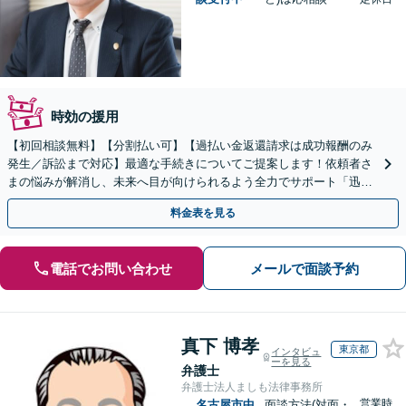
時効の援用
【初回相談無料】【分割払い可】【過払い金返還請求は成功報酬のみ
発生／訴訟まで対応】最適な手続きについてご提案します！依頼者さ
まの悩みが解消し、未来へ目が向けられるよう全力でサポート「迅速
丁寧な対応で、信頼関係を重視」【夜間相談可（要相談）】
料金表を見る
電話でお問い合わせ
メールで面談予約
真下 博孝
東京都
インタビュ
ーを見る
弁護士
弁護士法人ましも法律事務所
営業時
名古屋市中
面談方法(対面・