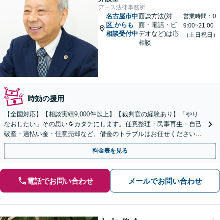
アース法律事務所
名古屋市中
面談方法(対
営業時間：0
区
からも
面・電話・ビ
9:00~21:00
相談受付中
デオなど)は応
（土日祝日）
相談
時効の援用
【全国対応】【相談実績9,000件以上】【裁判官の経験あり】「やり
なおしたい」その思いをカタチにします。任意整理・民事再生・自己
破産・過払い金・任意売却など、借金のトラブルはお任せください。
【初回相談無料】【全国対応可能】
料金表を見る
電話でお問い合わせ
メールでお問い合わせ