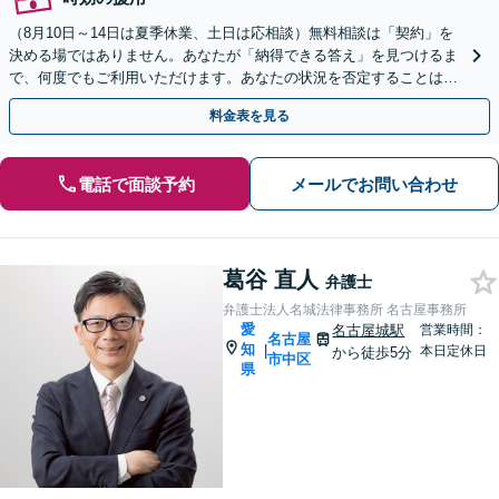
（8月10日～14日は夏季休業、土日は応相談）無料相談は「契約」を
決める場ではありません。あなたが「納得できる答え」を見つけるま
で、何度でもご利用いただけます。あなたの状況を否定することは、
決してありません。どうぞ、ご安心ください。
料金表を見る
電話で面談予約
メールでお問い合わせ
葛谷 直人
弁護士
弁護士法人名城法律事務所 名古屋事務所
愛
名古屋城駅
営業時間：
名古屋
知
|
本日定休日
から徒歩5分
市中区
県