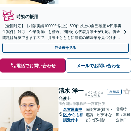
時効の援用
【全国対応】【相談実績10000件以上】500件以上の自己破産や民事再
生案件に対応、企業倒産にも精通。初回から代表弁護士が対応。借金
問題は解決できますので、弁護士とともに最善の解決策を見つけまし
ょう【初回相談無料】【法テラス利用可】
料金表を見る
電話でお問い合わせ
メールでお問い合わせ
清水 洋一
愛知県
インタビュ
ーを見る
弁護士
旭合同法律事務所 一宮事務所
営業時
名古屋市中
面談方法(対面・
区
からも相
電話・ビデオな
間：本日
談受付中
ど)は応相談
定休日