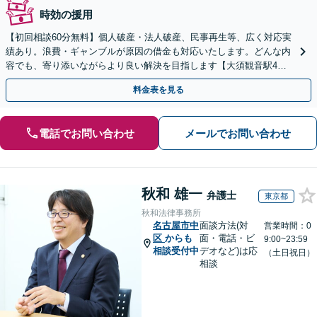
時効の援用
【初回相談60分無料】個人破産・法人破産、民事再生等、広く対応実
績あり。浪費・ギャンブルが原因の借金も対応いたします。どんな内
容でも、寄り添いながらより良い解決を目指します【大須観音駅4
分】【土日祝対応可】
料金表を見る
電話でお問い合わせ
メールでお問い合わせ
秋和 雄一
弁護士
東京都
秋和法律事務所
名古屋市中
面談方法(対
営業時間：0
区
からも
面・電話・ビ
9:00~23:59
相談受付中
デオなど)は応
（土日祝日）
相談