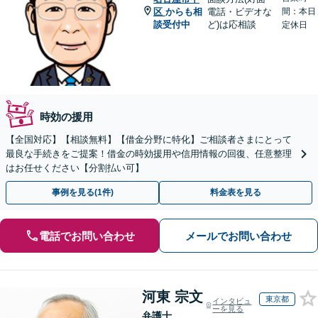
区
からも相
電話・ビデオな
間：本日
談受付中
ど)は応相談
定休日
時効の援用
【全国対応】【相談無料】【借金分野に特化】ご相談者さまにとって
最良な手続きをご提案！借金の時効援用や信用情報の回復、任意整理
はお任せください【分割払い可】
事例を見る(1件)
料金表を見る
電話でお問い合わせ
メールでお問い合わせ
河東 宗文
東京都
インタビュ
ーを見る
弁護士