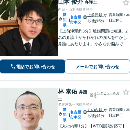
山本 俊介
弁護士
内田・山本法律事務所
愛
上前津駅
か
営業時間：本
名古屋
知
|
日定休日
ら徒歩3分
市中区
県
【上前津駅約3分】離婚問題に精通。2
名の弁護士がそれぞれの強みを生かし
弁護にあたります。小さなお悩みで
も、まずは気軽にご相談ください。納
得のいく解決のため、最大限のアドバ
イスを行います！【初回相談無料】
電話でお問い合わせ
メールでお問い合わせ
林 泰佑
弁護
インタビューを見
る
士
名古屋第一法律事務所
愛
丸の内駅
か
営業時間：本
名古屋
知
|
日定休日
ら徒歩1分
市中区
県
【丸の内駅1分】【WEB面談対応可】