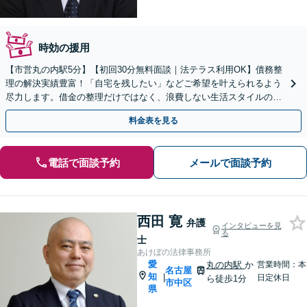
時効の援用
【市営丸の内駅5分】【初回30分無料面談｜法テラス利用OK】債務整
理の解決実績豊富！「自宅を残したい」などご希望を叶えられるよう
尽力します。借金の整理だけではなく、浪費しない生活スタイルの提
案可。今度こそやり直したい方はぜひご相談ください。
料金表を見る
電話で面談予約
メールで面談予約
西田 寛
弁護
インタビューを見
る
士
あけぼの法律事務所
愛
丸の内駅
か
営業時間：本
名古屋
知
|
日定休日
ら徒歩1分
市中区
県