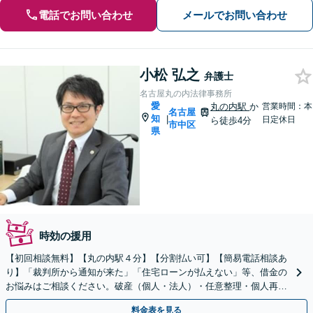
電話でお問い合わせ
メールでお問い合わせ
小松 弘之
弁護士
名古屋丸の内法律事務所
愛
丸の内駅
か
営業時間：本
名古屋
知
|
日定休日
ら徒歩4分
市中区
県
時効の援用
【初回相談無料】【丸の内駅４分】【分割払い可】【簡易電話相談あ
り】「裁判所から通知が来た」「住宅ローンが払えない」等、借金の
お悩みはご相談ください。破産（個人・法人）・任意整理・個人再生
等、ご意向に配慮しつつ最良の解決を追求します。
料金表を見る