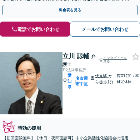
EB面談対応
料金表を見る
電話でお問い合わせ
メールでお問い合わせ
立川 諒輔
弁
インタビューを
見る
護士
TK法律事務所
愛
伏見駅
か
営業時間：本
名古屋
知
|
日定休日
ら徒歩1分
市中区
県
時効の援用
【初回面談無料】【休日・夜間面談可】中小企業活性化協議会の活用