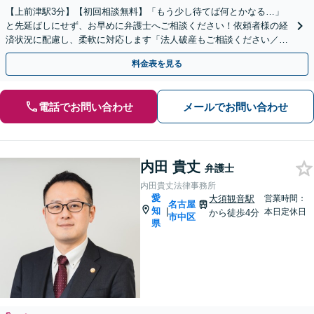
【上前津駅3分】【初回相談無料】「もう少し待てば何とかなる…」
と先延ばしにせず、お早めに弁護士へご相談ください！依頼者様の経
済状況に配慮し、柔軟に対応します「法人破産もご相談ください／会
社の状況に応じたアドバイスを提供」【休日・夜間相談可】
料金表を見る
電話でお問い合わせ
メールでお問い合わせ
内田 貴丈
弁護士
内田貴丈法律事務所
愛
大須観音駅
営業時間：
名古屋
知
|
本日定休日
から徒歩4分
市中区
県