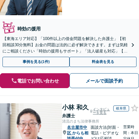
時効の援用
【東海エリア対応】「100件以上の借金問題を解決した弁護士」【初
回相談30分無料】お金の問題は法的に必ず解決できます。まずは気軽
にご相談ください「時効の援用もサポート」「法人破産も対応」【休
日夜間相談可】【完全個室制】【分割払い対応】
事例を見る(1件)
料金表を見る
電話でお問い合わせ
メールで面談予約
小林 和久
岐阜県
インタビュ
ーを見る
弁護士
清流のまち法律事務所
営業時
名古屋市中
面談方法(対面・
区
からも相
電話・ビデオな
間：本日
談受付中
ど)は応相談
定休日