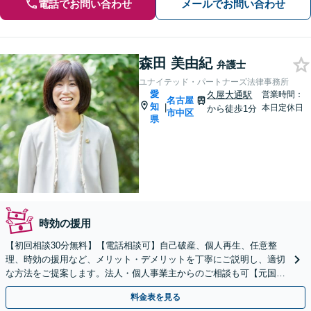
電話でお問い合わせ
メールでお問い合わせ
森田 美由紀
弁護士
ユナイテッド・パートナーズ法律事務所
愛
久屋大通駅
営業時間：
名古屋
知
|
本日定休日
から徒歩1分
市中区
県
時効の援用
【初回相談30分無料】【電話相談可】自己破産、個人再生、任意整
理、時効の援用など、メリット・デメリットを丁寧にご説明し、適切
な方法をご提案します。法人・個人事業主からのご相談も可【元国税
専門官】【久屋大通駅1分】
料金表を見る