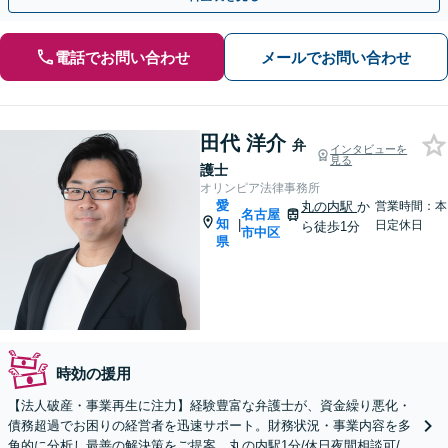
電話でお問い合わせ
メールでお問い合わせ
田代 洋介
弁
インタビューを
見る
護士
オリンピア法律事務所
愛
丸の内駅
か
営業時間：本
名古屋
知
|
日定休日
ら徒歩1分
市中区
県
時効の援用
【法人破産・事業再生に注力】経験豊富な弁護士が、資金繰り悪化・
債務超過でお困りの経営者を迅速サポート。財務状況・事業内容を多
角的に分析し最善の解決策をご提案。丸の内駅1分/休日夜間相談可/W