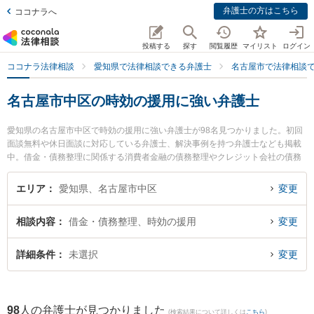
弁護士の方はこちら
ココナラへ
投稿する
探す
閲覧履歴
マイリスト
ログイン
ココナラ法律相談
愛知県で法律相談できる弁護士
名古屋市で法律相談
名古屋市中区の時効の援用に強い弁護士
愛知県の名古屋市中区で時効の援用に強い弁護士が98名見つかりました。初回
面談無料や休日面談に対応している弁護士、解決事例を持つ弁護士なども掲載
中。借金・債務整理に関係する消費者金融の債務整理やクレジット会社の債務
整理、リボ払いの債務整理等の細かな分野での絞り込み検索もでき便利です。
特に弁護士法人村上・加藤・野口法律事務所の野口 新弁護士や名古屋丸の内法
エリア
愛知県、名古屋市中区
変更
律事務所の小松 弘之弁護士、オリンピア法律事務所の田代 洋介弁護士のプロフ
ィール情報や弁護士費用、強みなどが注目されています。『名古屋市中区で土
相談内容
借金・債務整理、時効の援用
変更
日や夜間に発生した時効の援用のトラブルを今すぐに弁護士に相談したい』
『時効の援用のトラブル解決の実績豊富な近くの弁護士を検索したい』『初回
相談無料で時効の援用を法律相談できる名古屋市中区内の弁護士に相談予約し
詳細条件
未選択
変更
たい』などでお困りの相談者さんにおすすめです。
98
人の弁護士が見つかりました
(検索結果について詳しくは
こちら
)