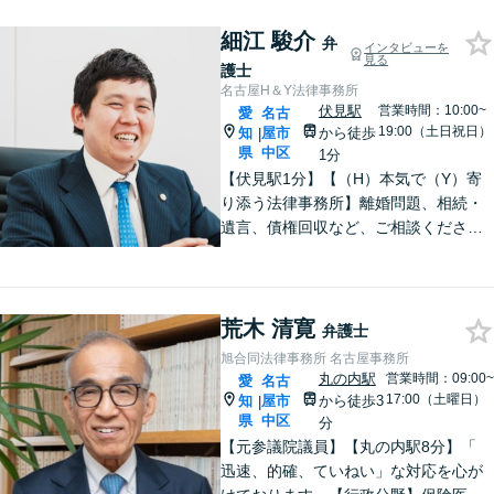
細江 駿介
弁
インタビューを
見る
護士
名古屋H＆Y法律事務所
伏見駅
営業時間：10:00~
愛
名古
19:00（土日祝日）
知
屋市
から徒歩
|
県
中区
1分
【伏見駅1分】【（H）本気で（Y）寄
り添う法律事務所】離婚問題、相続・
遺言、債権回収など、ご相談くださ
い。丁寧で朗らかな対応と粘り強い交
渉力が持ち味です。「相談して良かっ
た」と思っていただけるよう、誠心誠
意対応いたします。【Web面談対応
荒木 清寛
弁護士
可】
旭合同法律事務所 名古屋事務所
丸の内駅
営業時間：09:00~
愛
名古
17:00（土曜日）
知
屋市
から徒歩3
|
県
中区
分
【元参議院議員】【丸の内駅8分】「
迅速、的確、ていねい」な対応を心が