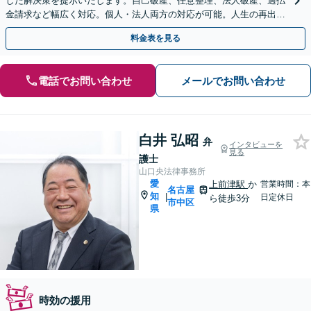
した解決策を提示いたします。自己破産、任意整理、法人破産、過払
金請求など幅広く対応。個人・法人両方の対応が可能。人生の再出発
を全力サポート【初回面談無料】【完全個室で秘密厳守】
料金表を見る
電話でお問い合わせ
メールでお問い合わせ
白井 弘昭
弁
インタビューを
見る
護士
山口央法律事務所
愛
上前津駅
か
営業時間：本
名古屋
知
|
日定休日
ら徒歩3分
市中区
県
時効の援用