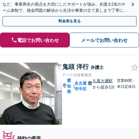
など、事業再生の視点を大切にしたサポートが強み。弁護士2名のチ
ーム体制で、借金問題の解決から生活や事業の立て直しまで丁寧に寄
り添います。【法人・個人】
料金表を見る
電話でお問い合わせ
メールでお問い合わせ
鬼頭 洋行
弁護士
アーク法律事務所
愛
久屋大通駅
営業時間：
名古屋
知
|
本日定休日
から徒歩1分
市中区
県
時効の援用