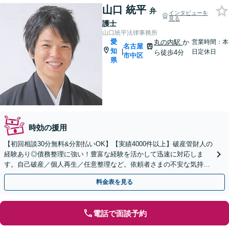
山口 統平
弁
インタビューを
見る
護士
山口統平法律事務所
愛
丸の内駅
か
営業時間：本
名古屋
知
|
日定休日
ら徒歩4分
市中区
県
時効の援用
【初回相談30分無料&分割払いOK】【実績4000件以上】破産管財人の
経験あり◎債務整理に強い！豊富な経験を活かして迅速に対応しま
す。自己破産／個人再生／任意整理など。依頼者さまの不安な気持ち
に寄り添い全力でサポート。法人破産もお任せ。
料金表を見る
電話で面談予約