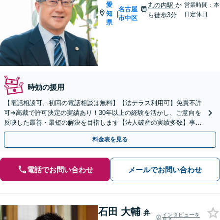
愛
丸の内駅
か
営業時間：本
名古屋
知
|
日定休日
ら徒歩3分
市中区
県
時効の援用
【電話相談可、初回の電話相談は無料】【法テラス利用可】免責不許
可➔高裁で許可決定の実績あり！30年以上の経験を活かし、ご意向を
反映した最善・最短の解決を目指します【法人破産の実績多数】事業
再生のご相談にも対応【夜間休日対応】【丸の内駅3分】
料金表を見る
電話でお問い合わせ
メールでお問い合わせ
石田 大輔
弁
インタビューを