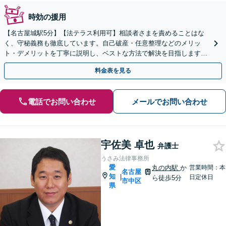
時効の援用
【名古屋城駅5分】【法テラス利用可】相談者さまを責めることはな
く、守秘義務も徹底しています。自己破産・任意整理などのメリッ
ト・デメリットを丁寧に説明し、ベストな方法で解決を目指します
【完全個室】
料金表を見る
電話でお問い合わせ
メールでお問い合わせ
宇佐美 卓也
弁護士
うさみ法律事務所
愛
丸の内駅
か
営業時間：本
名古屋
知
|
日定休日
ら徒歩5分
市中区
県