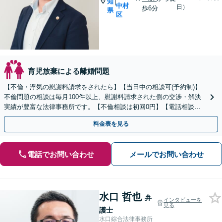
知
|
中村
日）
歩6分
県
区
育児放棄による離婚問題
【不倫・浮気の慰謝料請求をされたら】【当日中の相談可(予約制)】
不倫問題の相談は毎月100件以上、慰謝料請求された側の交渉・解決
実績が豊富な法律事務所です。【不倫相談は初回0円】【電話相談で
ご契約まで対応可/来所不要】
料金表を見る
電話でお問い合わせ
メールでお問い合わせ
水口 哲也
弁
インタビューを
見る
護士
水口綜合法律事務所