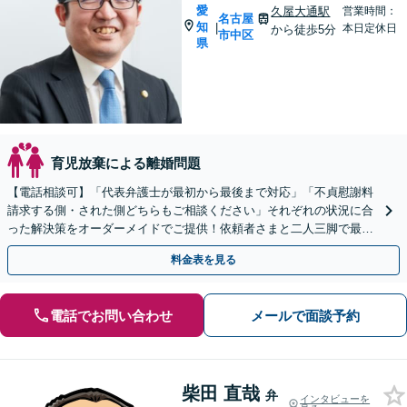
愛
久屋大通駅
営業時間：
名古屋
知
|
本日定休日
から徒歩5分
市中区
県
育児放棄による離婚問題
【電話相談可】「代表弁護士が最初から最後まで対応」「不貞慰謝料
請求する側・された側どちらもご相談ください」それぞれの状況に合
った解決策をオーダーメイドでご提供！依頼者さまと二人三脚で最適
なゴールを目指す【休日・夜間相談可】
料金表を見る
電話でお問い合わせ
メールで面談予約
柴田 直哉
弁
インタビューを