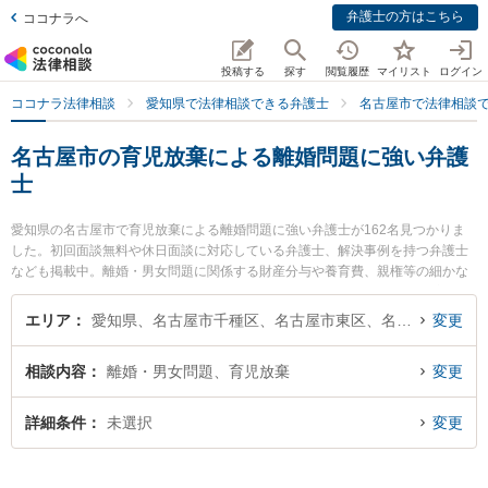
弁護士の方はこちら
ココナラへ
投稿する
探す
閲覧履歴
マイリスト
ログイン
ココナラ法律相談
愛知県で法律相談できる弁護士
名古屋市で法律相談
名古屋市の育児放棄による離婚問題に強い弁護
士
愛知県の名古屋市で育児放棄による離婚問題に強い弁護士が162名見つかりま
した。初回面談無料や休日面談に対応している弁護士、解決事例を持つ弁護士
なども掲載中。離婚・男女問題に関係する財産分与や養育費、親権等の細かな
分野での絞り込み検索もでき便利です。特にあけぼの法律事務所の西田 寛弁護
士や遠藤・伊佐治法律事務所の伊佐治 佑介弁護士、尾崎・山路法律事務所の山
エリア
愛知県、名古屋市千種区、名古屋市東区、名古屋市北区、名古屋市西区、名古屋市中村区、名古屋市中区、名古屋市昭和区、名古屋市瑞穂区、名古屋市熱田区、名古屋市中川区、名古屋市港区、名古屋市南区、名古屋市守山区、名古屋市緑区、名古屋市名東区、名古屋市天白区
変更
路 昌宏弁護士のプロフィール情報や弁護士費用、強みなどが注目されていま
す。『名古屋市で土日や夜間に発生した育児放棄による離婚問題のトラブルを
相談内容
離婚・男女問題、育児放棄
変更
今すぐに弁護士に相談したい』『育児放棄による離婚問題のトラブル解決の実
績豊富な近くの弁護士を検索したい』『初回相談無料で育児放棄による離婚問
題を法律相談できる名古屋市内の弁護士に相談予約したい』などでお困りの相
詳細条件
未選択
変更
談者さんにおすすめです。