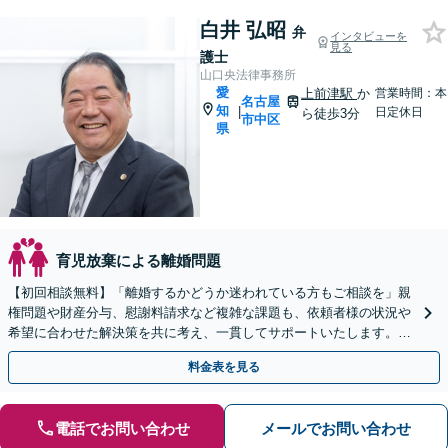
白井 弘昭
弁
インタビューを
見る
護士
山口央法律事務所
愛
上前津駅
か
営業時間：本
名古屋
知
|
日定休日
ら徒歩3分
市中区
県
育児放棄による離婚問題
【初回相談無料】「離婚するかどうか迷われている方もご相談を」親
権問題や財産分与、慰謝料請求など複雑な課題も、依頼者様の状況や
希望に合わせた解決策を共に考え、一貫してサポートいたします。
「熟年離婚のご相談もお任せください」【休日・夜間相談可】
料金表を見る
電話でお問い合わせ
メールでお問い合わせ