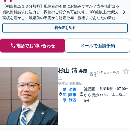
【初回相談３０分無料】配偶者の不倫にお悩みですか？当事務所は不
貞慰謝料請求に注力し、探偵のご紹介も可能です。100組以上の解決
実績を活かし、離婚前の準備から財産分与・親権まであなたの新たな
一歩を全力支援。LINE予約も受付中です。
料金表を見る
電話でお問い合わせ
メールで面談予約
杉山 清
弁護
インタビューを見
る
士
徳重法律事務所
神沢駅
営業時間：07:00~
愛
名古
22:00（土日祝日）
知
屋市
から徒歩
|
県
緑区
5分