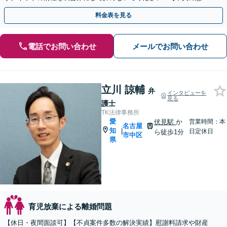
料請求】【財産分与】親権などもご相談ください。
料金表を見る
電話でお問い合わせ
メールでお問い合わせ
立川 諒輔
弁
インタビューを
見る
護士
TK法律事務所
愛
伏見駅
か
営業時間：本
名古屋
知
|
日定休日
ら徒歩1分
市中区
県
育児放棄による離婚問題
【休日・夜間面談可】【不貞案件多数の解決実績】慰謝料請求や財産