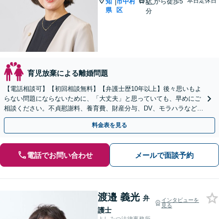
本日定休日
知
市中村
駅
から徒歩5
|
県
区
分
育児放棄による離婚問題
【電話相談可】【初回相談無料】【弁護士歴10年以上】後々思いもよ
らない問題にならないために、「大丈夫」と思っていても、早めにご
相談ください。不貞慰謝料、養育費、財産分与、DV、モラハラなど
【出張相談可】【名古屋駅10分】
料金表を見る
電話でお問い合わせ
メールで面談予約
渡邉 義光
弁
インタビューを
見る
護士