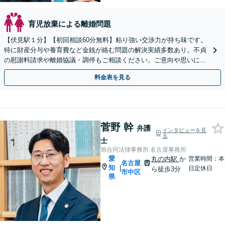
育児放棄による離婚問題
【伏見駅１分】【初回相談60分無料】粘り強い交渉力が持ち味です。
特に財産分与や養育費など金銭が絡む問題の解決実績多数あり。不貞
の慰謝料請求や離婚協議・調停もご相談ください。ご意向や思いに寄
り添いながら、最善の解決を目指します【土日祝相談可】
料金表を見る
菅野 幹
弁護
インタビューを見
る
士
旭合同法律事務所 名古屋事務所
愛
丸の内駅
か
営業時間：本
名古屋
知
|
日定休日
ら徒歩3分
市中区
県