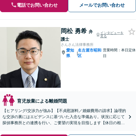
電話でお問い合わせ
メールでお問い合わせ
岡松 勇希
弁
インタビューを
見る
護士
さんさん法律事務所
愛知
名古屋市昭和
営業時間：本日定休
|
県
区
日
育児放棄による離婚問題
【ヒアリング/交渉力が強み】【不貞慰謝料／婚姻費用の請求】論理的
な交渉の裏にはエビデンスに基づいた入念な準備あり。状況に応じて
探偵事務所との連携を行い、ご要望の実現を目指します【休日の相談
可能】【御器所駅／桜山駅徒歩14分】