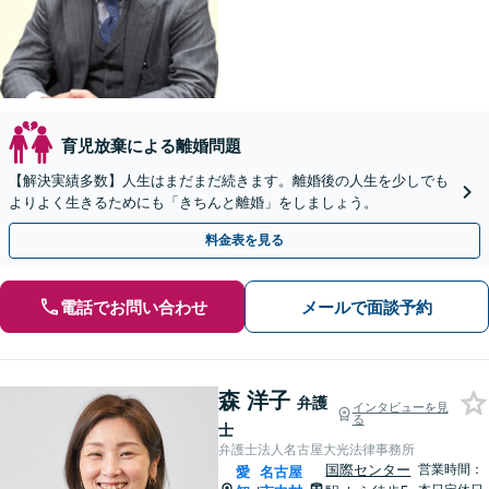
育児放棄による離婚問題
【解決実績多数】人生はまだまだ続きます。離婚後の人生を少しでも
よりよく生きるためにも「きちんと離婚」をしましょう。
料金表を見る
電話でお問い合わせ
メールで面談予約
森 洋子
弁護
インタビューを見
る
士
弁護士法人名古屋大光法律事務所
国際センター
営業時間：
愛
名古屋