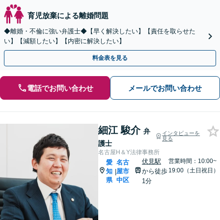
育児放棄による離婚問題
◆離婚・不倫に強い弁護士◆【早く解決したい】【責任を取らせた
い】【減額したい】【内密に解決したい】
料金表を見る
電話でお問い合わせ
メールでお問い合わせ
細江 駿介
弁
インタビューを
見る
護士
名古屋H＆Y法律事務所
伏見駅
営業時間：10:00~
愛
名古
19:00（土日祝日）
知
屋市
から徒歩
|
県
中区
1分