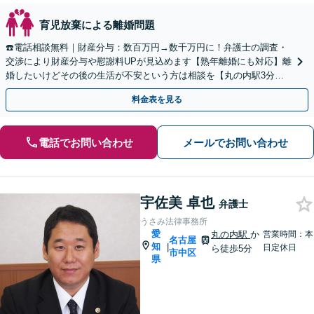
育児放棄による離婚問題
☎️電話相談無料｜財産分与：数百万円→数千万円に！弁護士の調査・
交渉により財産分与や慰謝料UPが見込めます【熟年離婚にも対応】離
婚したいけどその後の生活が不安という方は相談を【丸の内駅3分】
【休日面談可】【WEB面談可】
料金表を見る
電話でお問い合わせ
メールでお問い合わせ
宇佐美 卓也
弁護士
うさみ法律事務所
愛
丸の内駅
か
営業時間：本
名古屋
知
|
日定休日
ら徒歩5分
市中区
県