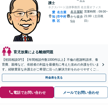
見る
護士
ネクスパート法律事務所 名古屋オフィス
名古屋駅
営業時間：09:00~
愛
名古屋
21:00（土日祝
知
市中村
から徒歩
|
県
区
日）
5分
育児放棄による離婚問題
【初回相談0円】【年間相談件数1000件以上】不倫の慰謝料請求、養
育費、親権など、依頼者の利益を最優先に考えた攻めの弁護を行いま
す。経験豊富な弁護士がご希望に沿った解決方針をわかりやすくご提
案します。お気軽にお問合せ下さい。
料金表を見る
電話でお問い合わせ
メールでお問い合わせ