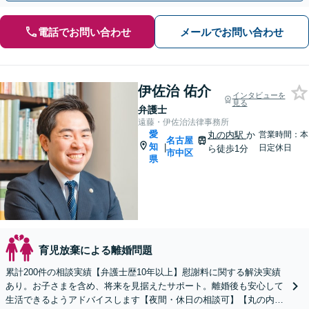
電話でお問い合わせ
メールでお問い合わせ
伊佐治 佑介
インタビューを
見る
弁護士
遠藤・伊佐治法律事務所
愛
丸の内駅
か
営業時間：本
名古屋
知
|
日定休日
ら徒歩1分
市中区
県
育児放棄による離婚問題
累計200件の相談実績【弁護士歴10年以上】慰謝料に関する解決実績
あり。お子さまを含め、将来を見据えたサポート。離婚後も安心して
生活できるようアドバイスします【夜間・休日の相談可】【丸の内駅