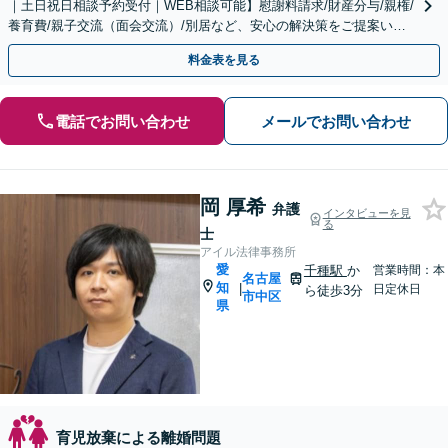
｜土日祝日相談予約受付｜WEB相談可能】慰謝料請求/財産分与/親権/
養育費/親子交流（面会交流）/別居など、安心の解決策をご提案いた
します
料金表を見る
電話でお問い合わせ
メールでお問い合わせ
岡 厚希
弁護
インタビューを見
る
士
アイル法律事務所
愛
千種駅
か
営業時間：本
名古屋
知
|
日定休日
ら徒歩3分
市中区
県
育児放棄による離婚問題