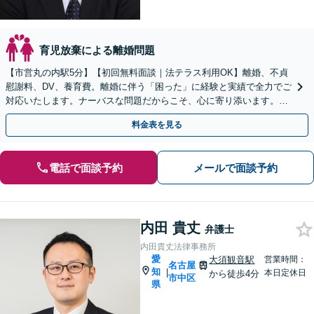
育児放棄による離婚問題
【市営丸の内駅5分】【初回無料面談｜法テラス利用OK】離婚、不貞
慰謝料、DV、養育費。離婚に伴う「困った」に経験と実績で全力でご
対応いたします。ナーバスな問題だからこそ、心に寄り添います。話
しやすい弁護士です。まずはお気軽にご相談を！
料金表を見る
電話で面談予約
メールで面談予約
内田 貴丈
弁護士
内田貴丈法律事務所
愛
大須観音駅
営業時間：
名古屋
知
|
本日定休日
から徒歩4分
市中区
県