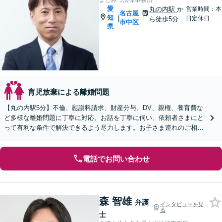
よしみつ法律事務所
愛
丸の内駅
か
営業時間：本
名古屋
知
|
日定休日
ら徒歩5分
市中区
県
育児放棄による離婚問題
【丸の内駅5分】不倫、慰謝料請求、財産分与、DV、親権、養育費な
ど多様な離婚問題に丁寧に対応。お話を丁寧に伺い、依頼者さまにと
って有利な条件で解決できるよう尽力します。お子さま連れのご相談
も可能です【オンライン面談OK】【休日・夜間相談可】
電話でお問い合わせ
森 智雄
弁護
インタビューを見
る
士