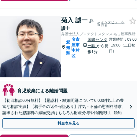
菊入 誠一
弁
インタビューを
見る
護士
弁護士法人プロテクトスタンス 名古屋事務所
名古
国際センタ
営業時間：09:00
愛
屋市
~19:00（土日祝
ー駅
から徒
知
|
中村
日）
歩1分
県
区
育児放棄による離婚問題
【初回相談60分無料】【慰謝料・離婚問題について6,000件以上の豊
富な相談実績】【着手金の返金保証あり】浮気・不倫の慰謝料請求、
請求された慰謝料の減額交渉はもちろん財産分与や婚姻費用、婚約破
棄など様々な離婚・男女問題の解決実績が豊富です。
料金表を見る