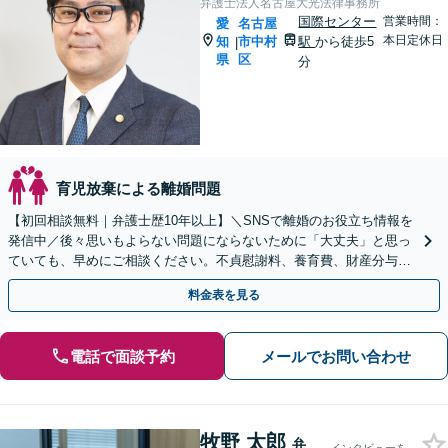
弁護士法人名古屋大光法律事務所
国際センター
営業時間：
愛
名古屋
本日定休日
知
市中村
駅
から徒歩5
|
県
区
分
育児放棄による離婚問題
【初回相談無料｜弁護士歴10年以上】＼SNSで離婚のお役立ち情報を
発信中／後々思いもよらない問題にならないために「大丈夫」と思っ
ていても、早めにご相談ください。不貞慰謝料、養育費、財産分与、
DV、モラハラなど【出張相談可｜名古屋駅10分】
料金表を見る
電話で面談予約
メールでお問い合わせ
牧野 太郎
弁