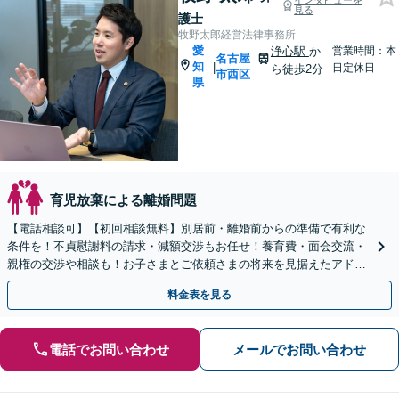
インタビューを
見る
護士
牧野太郎経営法律事務所
愛
浄心駅
か
営業時間：本
名古屋
知
|
日定休日
ら徒歩2分
市西区
県
育児放棄による離婚問題
【電話相談可】【初回相談無料】別居前・離婚前からの準備で有利な
条件を！不貞慰謝料の請求・減額交渉もお任せ！養育費・面会交流・
親権の交渉や相談も！お子さまとご依頼さまの将来を見据えたアドバ
イス！【完全個室】【浄心駅2分】【子連れ相談可】
料金表を見る
電話でお問い合わせ
メールでお問い合わせ