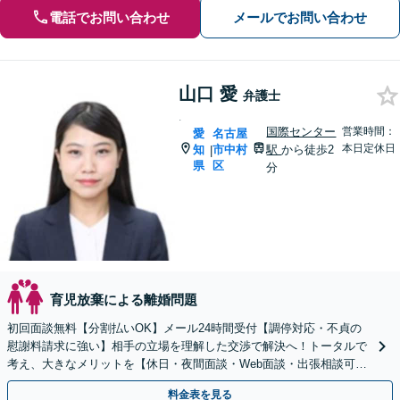
電話でお問い合わせ
メールでお問い合わせ
山口 愛
弁護士
.
国際センター
営業時間：
愛
名古屋
本日定休日
知
市中村
駅
から徒歩2
|
県
区
分
育児放棄による離婚問題
初回面談無料【分割払いOK】メール24時間受付【調停対応・不貞の
慰謝料請求に強い】相手の立場を理解した交渉で解決へ！トータルで
考え、大きなメリットを【休日・夜間面談・Web面談・出張相談可】
まずは面談予約から【名古屋駅5分／岡崎周辺も対応】
料金表を見る