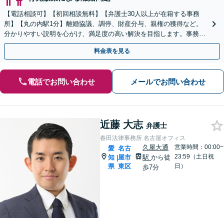
【電話相談可】【初回相談無料】【弁護士30人以上が在籍する事務
所】【丸の内駅1分】離婚協議、調停、財産分与、親権の獲得など。
分かりやすい説明を心がけ、満足度の高い解決を目指します。事務所
の所属の女性弁護士と2名体制で対応も可能
料金表を見る
電話でお問い合わせ
メールでお問い合わせ
近藤 大志
弁護士
春田法律事務所 名古屋オフィス
久屋大通
営業時間：00:00~
愛
名古
23:59（土日祝
知
屋市
駅
から徒
|
県
東区
日）
歩7分