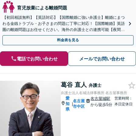
育児放棄による離婚問題
【初回相談無料】【英語対応】【国際離婚に強い弁護士】離婚にまつ
わる金銭トラブル・お子さまの問題に丁寧に対応！【国際離婚】英語
圏の離婚問題はお任せください。海外の弁護士との連携可能【夜間／
休日面談】【お子さま同席OK】【徳重駅／神沢駅5分】
料金表を見る
電話でお問い合わせ
メールでお問い合わせ
葛谷 直人
弁護士
弁護士法人名城法律事務所 名古屋事務所
愛
名古屋城駅
営業時間：
名古屋
知
|
本日定休日
から徒歩5分
市中区
県