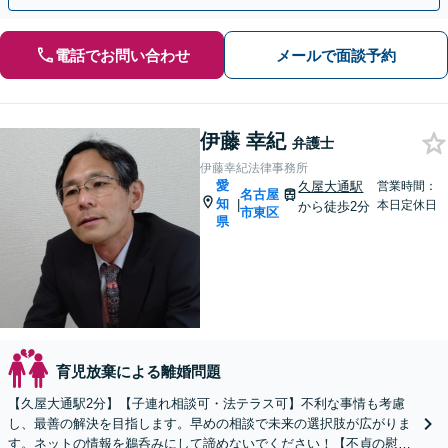
電話でお問い合わせ
メールで面談予約
伊藤 幸紀
弁護士
伊藤幸紀法律事務所
愛
久屋大通駅
営業時間：
名古屋
知
|
本日定休日
から徒歩2分
市東区
県
育児放棄による離婚問題
【久屋大通駅2分】【子連れ相談可・法テラス可】不利な事情も考慮
し、最善の解決を目指します。早めの相談で未来の選択肢が広がりま
す。ネットの情報を鵜呑みにして諦めないでください！【不貞の慰謝