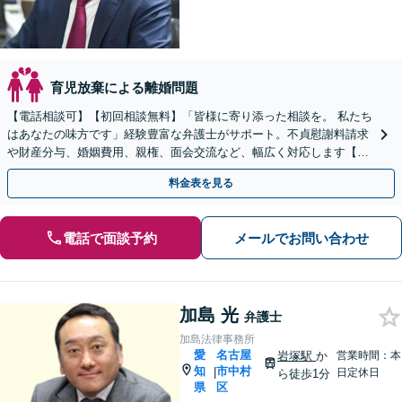
育児放棄による離婚問題
【電話相談可】【初回相談無料】「皆様に寄り添った相談を。 私たち
はあなたの味方です」経験豊富な弁護士がサポート。不貞慰謝料請求
や財産分与、婚姻費用、親権、面会交流など、幅広く対応します【夜
間・休日面談可】【完全個室】【名古屋駅7分】
料金表を見る
電話で面談予約
メールでお問い合わせ
加島 光
弁護士
加島法律事務所
愛
名古屋
岩塚駅
か
営業時間：本
知
市中村
|
日定休日
ら徒歩1分
県
区