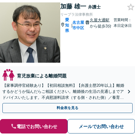
加藤 雄一
弁護士
リーブラ法律事務所
愛
久屋大通駅
営業時間：
名古屋
知
|
本日定休日
から徒歩3分
市中区
県
育児放棄による離婚問題
【家事調停官経験あり】【初回相談無料】【弁護士歴20年以上】離婚
するかどうか悩んだらご相談ください。離婚後の生活の見通しまでア
ドバイスいたします。不貞慰謝料請求（する側・された側）／養育費
／親権／モラハラ被害【完全個室】【子連れ相談可】
料金表を見る
電話でお問い合わせ
メールでお問い合わせ