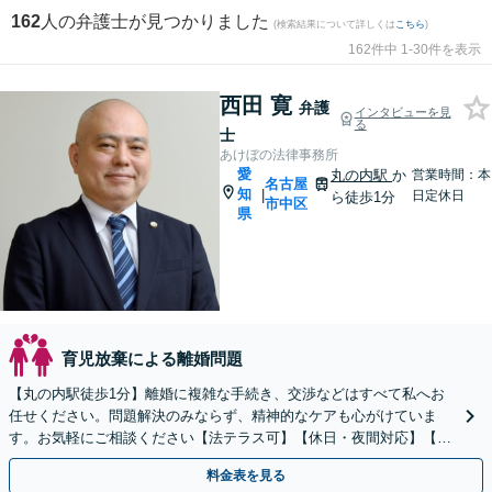
162
人の弁護士が見つかりました
(検索結果について詳しくは
こちら
)
162件中 1-30件を表示
西田 寛
弁護
インタビューを見
る
士
あけぼの法律事務所
愛
丸の内駅
か
営業時間：本
名古屋
知
|
日定休日
ら徒歩1分
市中区
県
育児放棄による離婚問題
【丸の内駅徒歩1分】離婚に複雑な手続き、交渉などはすべて私へお
任せください。問題解決のみならず、精神的なケアも心がけていま
す。お気軽にご相談ください【法テラス可】【休日・夜間対応】【初
回相談30分無料】企業勤めの経験がある弁護士です。
料金表を見る