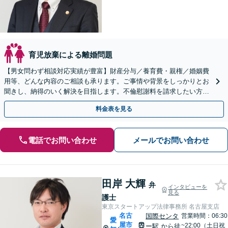
育児放棄による離婚問題
【男女問わず相談対応実績が豊富】財産分与／養育費・親権／婚姻費
用等、どんな内容のご相談も承ります。ご事情や背景をしっかりとお
聞きし、納得のいく解決を目指します。不倫慰謝料を請求したい方／
請求された方どちらの対応も可能です
料金表を見る
電話でお問い合わせ
メールでお問い合わせ
田岸 大輝
弁
インタビューを
見る
護士
東京スタートアップ法律事務所 名古屋支店
名古
国際センタ
営業時間：06:30
愛
屋市
~22:00（土日祝
ー駅
から徒