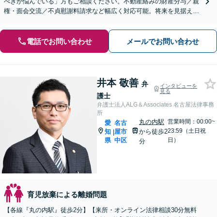
べきか悩んでいる」方もご相談ください。不動産絡みの財産分与／親
権・面会交流／不貞慰謝料請求など幅広く対応可能。将来を見据えた
アドバイスをいたします【完全個室でプライバシーに配慮】
電話でお問い合わせ
メールでお問い合わせ
井本 敬善
弁
インタビューを
見る
護士
弁護士法人ALG＆Associates 名古屋法律事務
所
丸の内駅
営業時間：00:00~
愛
名古
23:59（土日祝
知
屋市
から徒歩2
|
県
中区
日）
分
育児放棄による離婚問題
【各線『丸の内駅』徒歩2分】【来所・オンライン法律相談30分無料