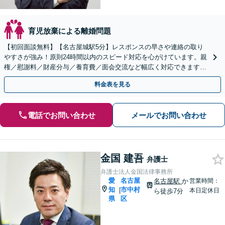
育児放棄による離婚問題
【初回面談無料】【名古屋城駅5分】レスポンスの早さや連絡の取り
やすさが強み！原則24時間以内のスピード対応を心がけています。親
権／慰謝料／財産分与／養育費／面会交流など幅広く対応できます。
相談者さまの精神的な負担を軽減しつつ解決を目指します
料金表を見る
電話でお問い合わせ
メールでお問い合わせ
金国 建吾
弁護士
弁護士法人金国法律事務所
愛
名古屋
名古屋駅
か
営業時間：
知
市中村
|
本日定休日
ら徒歩7分
県
区