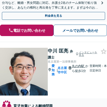
分与など、離婚・男女問題に対応。弁護士2名のチーム体制で粘り強
く交渉し、あなたの権利と再出発を丁寧に支えます。まずは今のお悩
みをお聞かせください。
料金表を見る
電話でお問い合わせ
メールでお問い合わせ
中川 匡亮
弁
インタビューを
見る
護士
名古屋第一法律事務所
愛
丸の内駅
か
営業時間：本
名古屋
知
|
日定休日
ら徒歩1分
市中区
県
育児放棄による離婚問題