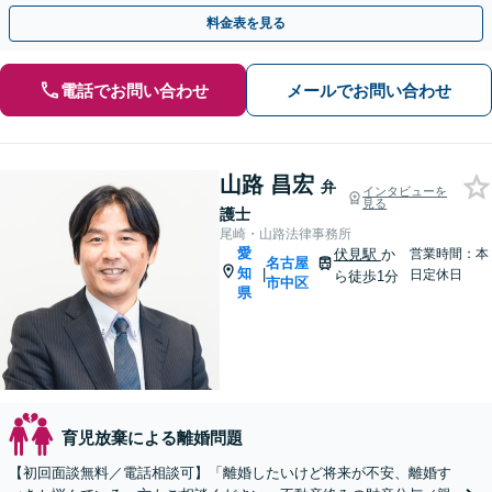
2分】
料金表を見る
電話でお問い合わせ
メールでお問い合わせ
山路 昌宏
弁
インタビューを
見る
護士
尾崎・山路法律事務所
愛
伏見駅
か
営業時間：本
名古屋
知
|
日定休日
ら徒歩1分
市中区
県
育児放棄による離婚問題
【初回面談無料／電話相談可】「離婚したいけど将来が不安、離婚す