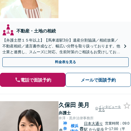
不動産・土地の相続
【弁護士歴１５年以上】【馬車道駅3分】遺産分割協議／相続放棄／
不動産相続／遺言書作成など、幅広い分野を取り扱っております。他
士業と連携し、スムーズに対応。生前対策のご相談もお受けしており
ます。【Web相談可】
料金表を見る
電話で面談予約
メールで面談予約
久保田 美月
インタビューを
見る
弁護士
井澤・黒井法律事務所
神
日本大通り
営業時間：09:0
横浜
奈
0~17:00（平
駅
から徒歩