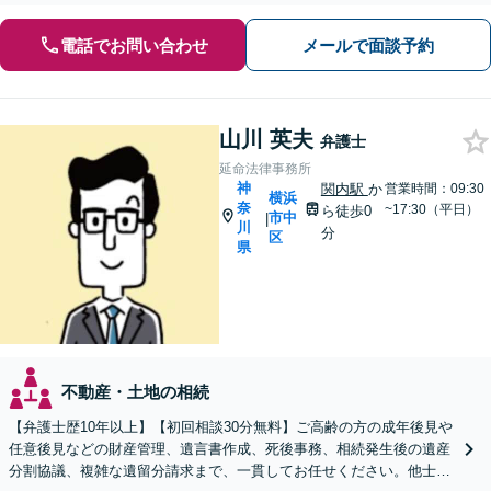
電話でお問い合わせ
メールで面談予約
山川 英夫
弁護士
延命法律事務所
神
関内駅
か
営業時間：09:30
横浜
奈
~17:30（平日）
ら徒歩0
市中
|
川
分
区
県
不動産・土地の相続
【弁護士歴10年以上】【初回相談30分無料】ご高齢の方の成年後見や
任意後見などの財産管理、遺言書作成、死後事務、相続発生後の遺産
分割協議、複雑な遺留分請求まで、一貫してお任せください。他士業