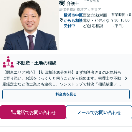
ーを見る
樹
弁護士
法律事務所横濱アカデミア
営業時間：0
横浜市中区
面談方法(対面・
からも相談
電話・ビデオな
9:30~18:00
受付中
ど)は応相談
（平日）
不動産・土地の相続
【関東エリア対応】【初回相談30分無料】まず相談者さまのお気持ち
に寄り添い、お話をじっくりと伺うことから始めます。税理士や不動
産鑑定士など他士業とも連携し、ワンストップで解決「相続放棄／遺
言書作成／遺留分侵害額請求／使い込み・寄与分など」
料金表を見る
電話でお問い合わせ
メールでお問い合わせ