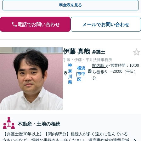
との連携力を活かした最適解の追求【WEB面談対応】
料金表を見る
電話でお問い合わせ
メールでお問い合わせ
伊藤 真哉
弁護士
手塚・伊藤・平井法律事務所
神
関内駅
か
営業時間：10:00
横浜
奈
~20:00（平日）
ら徒歩5
市中
|
川
分
区
県
不動産・土地の相続
【弁護士歴10年以上】【関内駅5分】相続人が多く遠方に住んでいる
方もいるなど、煩雑な手続きも一任ください。遺言書作成や遺留分減