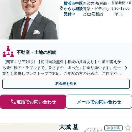
営業時間：0
横浜市中区
面談方法(対面・
からも相談
電話・ビデオな
9:30~18:00
受付中
ど)は応相談
（平日）
不動産・土地の相続
【関東エリア対応】【初回面談無料｜相続の共著あり】生前の備えか
ら発生後のトラブルまで、皆さまの「困った」に寄り添います。他士
業とも連携しワンストップで対応。ご年配の方のために、ご自宅やご
近所への出張相談も実施【秘密厳守｜休日・夜間相談可】
料金表を見る
電話でお問い合わせ
メールでお問い合わせ
大城 基
神奈川県
インタビュ