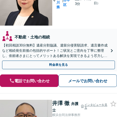
市中
|
川
日）
3分
区
県
不動産・土地の相続
【初回相談30分無料】遺産分割協議、遺留分侵害額請求、遺言書作成
など相続発生前後の包括的サポート！ご状況とご意向を丁寧に整理
し、依頼者さまにとってメリットある解決を実現できるよう尽力しま
す【休日・夜間相談対応（要予約）】【日本大通り駅3分】
料金表を見る
電話でお問い合わせ
メールでお問い合わせ
井澤 徹
弁護
インタビューを見
る
士
横浜合同法律事務所