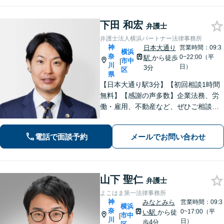
はご相談を！
下田 和宏
弁護士
弁護士法人横浜パートナー法律事務所
神
日本大通り
営業時間：09:3
横浜
奈
0~22:00（平
駅
から徒歩
市中
|
川
日）
3分
区
県
【日本大通り駅3分】【初回相談1時間
無料】【感謝の声多数】企業法務、労
働・雇用、不動産など、ぜひご相談く
ださい。迅速なレスポンスと丁寧なリ
ーガルサービスの提供を心がけており
電話で面談予約
メールでお問い合わせ
ます。お困りの場合は、ぜひご相談く
ださい。【休日・夜間面談可】【電話
相談可】
山下 聖仁
弁護士
よこはま第一法律事務所
神
みなとみら
営業時間：09:3
横浜
奈
0~17:00（平
い駅
から徒
市中
|
川
日）
歩4分