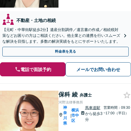
不動産・土地の相続
【元町・中華街駅徒歩2分】遺産分割調停／遺言書の作成／相続税対
策などお困りの方はご相談ください。他士業との連携を行いスムーズ
な解決を目指します。多数の解決実績をもとにサポートいたします。
料金表を見る
電話で面談予約
メールでお問い合わせ
保科 綾
弁護士
河野法律事務所
神
馬車道駅
営業時間：09:30
横浜
奈
~17:00（平日）
から徒歩3
市中
|
川
分
区
県