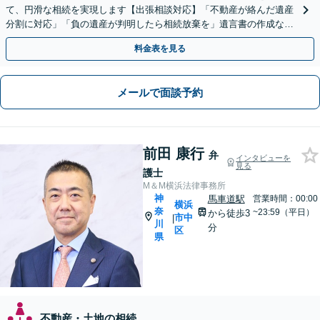
て、円滑な相続を実現します【出張相談対応】「不動産が絡んだ遺産
分割に対応」「負の遺産が判明したら相続放棄を」遺言書の作成など
生前対策もお任せ【バリアフリー】【休日・夜間相談あり】
料金表を見る
メールで面談予約
前田 康行
弁
インタビューを
見る
護士
M＆M横浜法律事務所
神
馬車道駅
営業時間：00:00
横浜
奈
~23:59（平日）
から徒歩3
市中
|
川
分
区
県
不動産・土地の相続