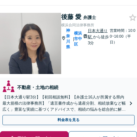
後藤 愛
弁護士
横浜合同法律事務所
神
日本大通り
営業時間：10:0
横浜
奈
0~16:00（平
駅
から徒歩
市中
|
川
日）
3分
区
県
不動産・土地の相続
【日本大通り駅3分】【初回相談無料】【弁護士16人が所属する県内
最大規模の法律事務所】「遺言書作成から遺産分割、相続放棄など幅
広く」豊富な実績に基づくアドバイスで、相続の悩みを総合的に解決
へ導く「相続登記義務化に対応」【WEB面談対応】
料金表を見る