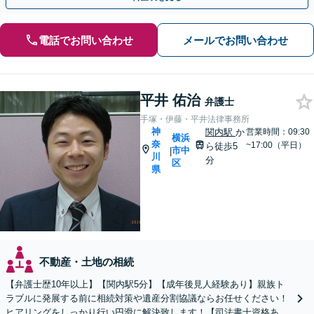
電話でお問い合わせ
メールでお問い合わせ
平井 佑治
弁護士
手塚・伊藤・平井法律事務所
神
関内駅
か
営業時間：09:30
横浜
奈
~17:00（平日）
ら徒歩5
市中
|
川
分
区
県
不動産・土地の相続
【弁護士歴10年以上】【関内駅5分】【成年後見人経験あり】親族ト
ラブルに発展する前に相続対策や遺産分割協議ならお任せください！
ヒアリングをしっかり行い円滑に解決致します！【司法書士資格あ