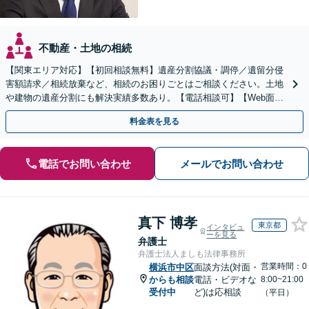
不動産・土地の相続
【関東エリア対応】【初回相談無料】遺産分割協議・調停／遺留分侵
害額請求／相続放棄など、相続のお困りごとはご相談ください。土地
や建物の遺産分割にも解決実績多数あり。【電話相談可】【Web面談
可】遺言書作成や財産の整理など生前対策もサポート
料金表を見る
電話でお問い合わせ
メールでお問い合わせ
真下 博孝
東京都
インタビュ
ーを見る
弁護士
弁護士法人ましも法律事務所
営業時間：0
横浜市中区
面談方法(対面・
からも相談
電話・ビデオな
8:00~21:00
受付中
ど)は応相談
（平日）