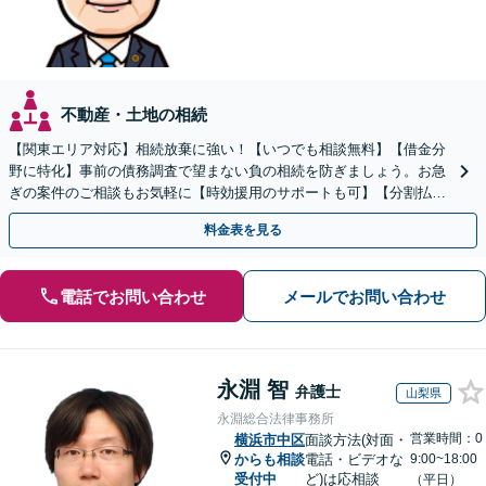
不動産・土地の相続
【関東エリア対応】相続放棄に強い！【いつでも相談無料】【借金分
野に特化】事前の債務調査で望まない負の相続を防ぎましょう。お急
ぎの案件のご相談もお気軽に【時効援用のサポートも可】【分割払い
利用可】【休日電話相談可能】
料金表を見る
電話でお問い合わせ
メールでお問い合わせ
永淵 智
弁護士
山梨県
永淵総合法律事務所
営業時間：0
横浜市中区
面談方法(対面・
からも相談
電話・ビデオな
9:00~18:00
受付中
ど)は応相談
（平日）