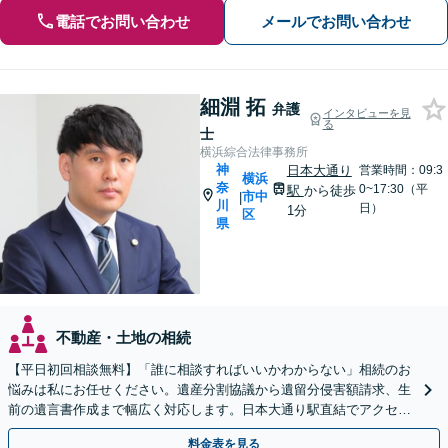
電話でお問い合わせ
メールでお問い合わせ
細淵 拓
弁護
インタビューを見
る
士
横浜綜合法律事務所
神
日本大通り
営業時間：09:3
横浜
奈
0~17:30（平
駅
から徒歩
市中
|
川
日）
1分
区
県
不動産・土地の相続
【平日初回相談無料】「誰に相談すればいいかわからない」相続のお
悩みは私にお任せください。遺産分割協議から遺留分侵害額請求、生
前の遺言書作成まで幅広く対応します。日本大通り駅直結でアクセス
良好。まずはご相談を。
料金表を見る