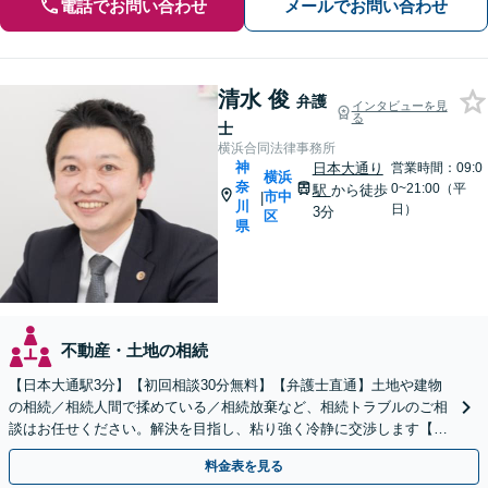
電話でお問い合わせ
メールでお問い合わせ
清水 俊
弁護
インタビューを見
る
士
横浜合同法律事務所
神
日本大通り
営業時間：09:0
横浜
奈
0~21:00（平
駅
から徒歩
市中
|
川
日）
3分
区
県
不動産・土地の相続
【日本大通駅3分】【初回相談30分無料】【弁護士直通】土地や建物
の相続／相続人間で揉めている／相続放棄など、相続トラブルのご相
談はお任せください。解決を目指し、粘り強く冷静に交渉します【当
日・夜間・土日相談可】遺言書作成もお任せください
料金表を見る