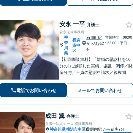
くりお聞きします【LINE・メール24時
間受付中】
安永 一平
弁護士
安永法律事務所
神
石川町駅
営業時間：09:00
横浜
奈
~22:00（平日）
から徒歩2
市中
|
川
分
区
県
【初回面談無料】「離婚の慰謝料を10
分の1に減額した実績」協議・調停／財
産分与／不貞の慰謝料請求／親権問題
などお任せください！「不動産オーナ
ーの顧問経験豊富」土地・建物の明渡
電話でお問い合わせ
メールでお問い合わせ
しや賃料回収など幅広くサポート【夜
間・休日面談可】【電話相談対応】
成田 翼
弁護士
弁護士法人エース 横浜事務所
神奈川県
横浜市中区
関内駅
から徒歩7分
|