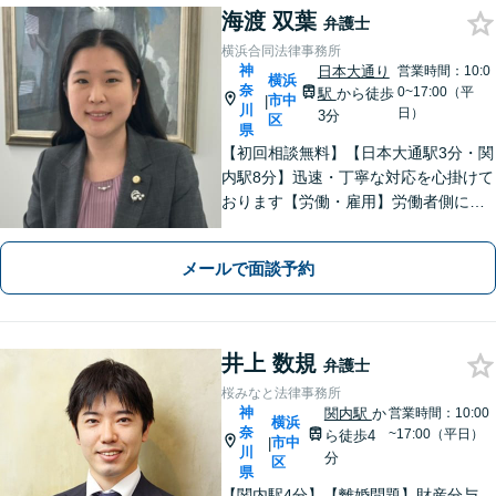
海渡 双葉
弁護士
横浜合同法律事務所
神
日本大通り
営業時間：10:0
横浜
奈
0~17:00（平
駅
から徒歩
市中
|
川
日）
3分
区
県
【初回相談無料】【日本大通駅3分・関
内駅8分】迅速・丁寧な対応を心掛けて
おります【労働・雇用】労働者側に特
化。泣き寝入りはせずにお気軽にご相
談を【離婚】男女ともに豊富な解決実
メールで面談予約
績！不貞慰謝料、財産分与、養育費
等、お任せください【弁護士歴10年以
上】
井上 数規
弁護士
桜みなと法律事務所
神
関内駅
か
営業時間：10:00
横浜
奈
~17:00（平日）
ら徒歩4
市中
|
川
分
区
県
【関内駅4分】【離婚問題】財産分与、