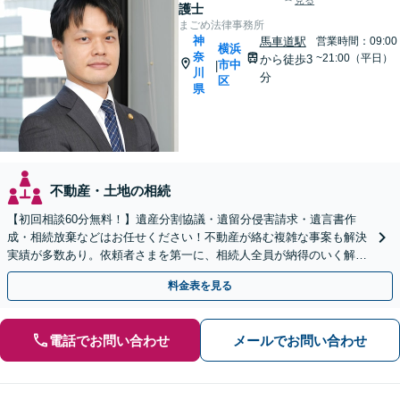
見る
護士
まごめ法律事務所
神
馬車道駅
営業時間：09:00
横浜
奈
~21:00（平日）
から徒歩3
市中
|
川
分
区
県
不動産・土地の相続
【初回相談60分無料！】遺産分割協議・遺留分侵害請求・遺言書作
成・相続放棄などはお任せください！不動産が絡む複雑な事案も解決
実績が多数あり。依頼者さまを第一に、相続人全員が納得のいく解決
を目指します【馬車道駅3分】
料金表を見る
電話でお問い合わせ
メールでお問い合わせ