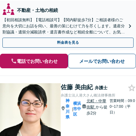
不動産・土地の相続
【初回相談無料】【電話相談可】【関内駅徒歩7分】ご相談者様のご
意向を大切にお話を伺い、最善の策にむけて力を尽くします。遺産分
割協議・遺留分減殺請求・遺言書作成など相続全般について、お気軽
にご相談ください。
料金表を見る
電話でお問い合わせ
メールでお問い合わせ
佐藤 美由紀
弁護士
弁護士法人港大さん橋法律事務所
神
元町・中華
営業時間：09:0
横浜
奈
0~17:00（平
街駅
から徒
市中
|
川
日）
歩2分
区
県