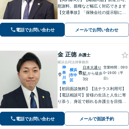
慰謝料、親権など幅広く対応できます
【交通事故】「保険会社の提示額に納
得できない」「治療が打ち切られてし
まい困惑している」などご相談くださ
電話でお問い合わせ
メールでお問い合わせ
い！【分割払いOK】【初回面談60分無
料】【休日・夜間面談可】
金 正徳
弁護士
横浜合同法律事務所
神
日本大通り
営業時間：09:0
横浜
奈
0~19:00（平
駅
から徒歩
市中
|
川
日）
3分
区
県
【初回面談無料】【法テラス利用可】
【電話相談可】皆様の生活と人生に寄
り添う、身近で頼れる弁護士を目指し
ます！フットワーク軽く、迅速な対応
で、皆様のご相談に応えます。離婚／
電話でお問い合わせ
メールで面談予約
債務整理／刑事事件など、お任せくだ
さい。おひとりで悩みを抱えず、まず