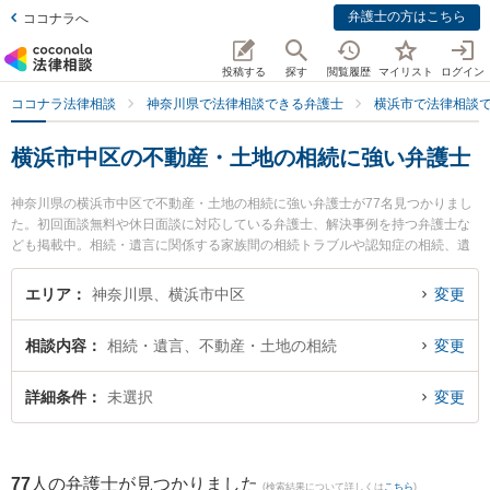
弁護士の方はこちら
ココナラへ
投稿する
探す
閲覧履歴
マイリスト
ログイン
ココナラ法律相談
神奈川県で法律相談できる弁護士
横浜市で法律相談
横浜市中区の不動産・土地の相続に強い弁護士
神奈川県の横浜市中区で不動産・土地の相続に強い弁護士が77名見つかりまし
た。初回面談無料や休日面談に対応している弁護士、解決事例を持つ弁護士な
ども掲載中。相続・遺言に関係する家族間の相続トラブルや認知症の相続、遺
産分割等の細かな分野での絞り込み検索もでき便利です。特に横浜ユーリス法
律事務所の関戸 淳平弁護士や横浜綜合法律事務所の細淵 拓弁護士、手塚・伊
エリア
神奈川県、横浜市中区
変更
藤・平井法律事務所の平井 佑治弁護士のプロフィール情報や弁護士費用、強み
などが注目されています。『横浜市中区で土日や夜間に発生した不動産・土地
相談内容
相続・遺言、不動産・土地の相続
変更
の相続のトラブルを今すぐに弁護士に相談したい』『不動産・土地の相続のト
ラブル解決の実績豊富な近くの弁護士を検索したい』『初回相談無料で不動
産・土地の相続を法律相談できる横浜市中区内の弁護士に相談予約したい』な
詳細条件
未選択
変更
どでお困りの相談者さんにおすすめです。
77
人の弁護士が見つかりました
(検索結果について詳しくは
こちら
)