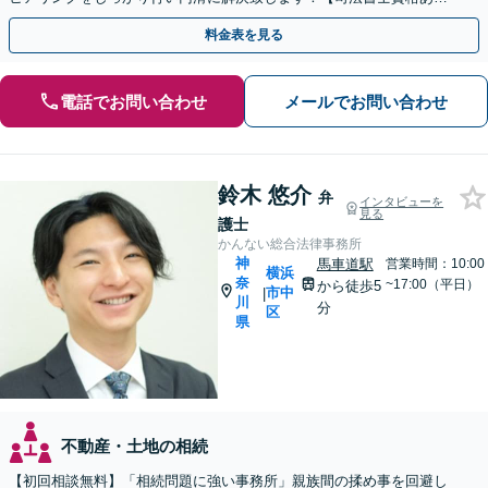
り】【子連れ相談可】【夜間/休日対応可】
料金表を見る
電話でお問い合わせ
メールでお問い合わせ
鈴木 悠介
弁
インタビューを
見る
護士
かんない総合法律事務所
神
馬車道駅
営業時間：10:00
横浜
奈
~17:00（平日）
から徒歩5
市中
|
川
分
区
県
不動産・土地の相続
【初回相談無料】「相続問題に強い事務所」親族間の揉め事を回避し