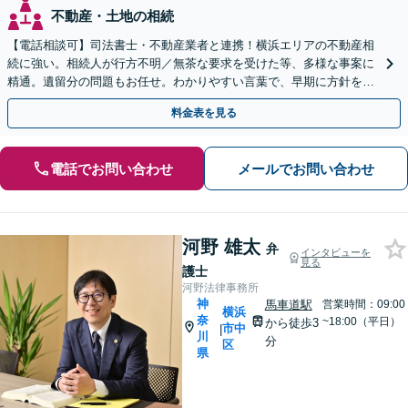
不動産・土地の相続
【電話相談可】司法書士・不動産業者と連携！横浜エリアの不動産相
続に強い。相続人が行方不明／無茶な要求を受けた等、多様な事案に
精通。遺留分の問題もお任せ。わかりやすい言葉で、早期に方針をお
伝えします【馬車道駅2分】【完全個室】
料金表を見る
電話でお問い合わせ
メールでお問い合わせ
河野 雄太
弁
インタビューを
見る
護士
河野法律事務所
神
馬車道駅
営業時間：09:00
横浜
奈
~18:00（平日）
から徒歩3
市中
|
川
分
区
県