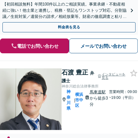
【初回相談無料】年間100件以上のご相談実績。事業承継・不動産相
続に強い！他士業と連携し、税務・登記もワンストップ対応。分割協
議／生前対策／遺留分の請求／相続放棄等。財産の徹底調査と粘り強
い交渉により、最善の解決へ【日本大通り駅2分】
料金表を見る
電話でお問い合わせ
メールでお問い合わせ
石渡 豊正
弁
インタビューを
見る
護士
神奈川総合法律事務所
神
馬車道駅
営業時間：09:00
横浜
奈
~19:00（平日）
から徒歩3
市中
|
川
分
区
県