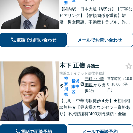
区
県
【関内駅・日本大通り駅5分】【丁寧な
ヒアリング】【信頼関係を重視】離
婚・男女問題、不動産トラブル、詐
欺・消費者問題など、幅広く対応して
います。ご依頼者が抱えている不安や
電話でお問い合わせ
メールでお問い合わせ
悩みにしっかり寄り添い、最善の解決
策を一緒に考えていきます。ぜひご相
談ください。
木下 正信
弁護士
横浜ユナイテッド法律事務所
神
元町・中華
営業時間：10:0
横浜
奈
0~18:00（平
街駅
から徒
市中
|
川
日）
歩4分
区
県
【元町・中華街駅徒歩４分】★初回相
談無料★【💬夫婦カウンセラー資格あ
り】不貞慰謝料“400万円減額・全額免
除”など実績多数！法務、不動産トラブ
ルも◎【スムーズな対応】お話をじっ
電話で面談予約
メールで面談予約