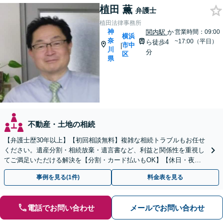
植田 薫
弁護士
植田法律事務所
神
関内駅
か
営業時間：09:00
横浜
奈
~17:00（平日）
ら徒歩4
市中
|
川
分
区
県
不動産・土地の相続
【弁護士歴30年以上】【初回相談無料】複雑な相続トラブルもお任せ
ください。遺産分割・相続放棄・遺言書など、利益と関係性を重視し
てご満足いただける解決を【分割・カード払いもOK】【休日・夜間
面談可】【電話・メール・ビデオ面談可】【関内駅4分】
事例を見る(1件)
料金表を見る
電話でお問い合わせ
メールでお問い合わせ