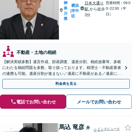
神
日本大通り
営業時間：09:0
横浜
奈
0~22:00（平
駅
から徒歩
市中
|
川
日）
3分
区
県
不動産・土地の相続
【解決実績多数】遺言作成、財産調査、遺産分割、相続放棄等、多岐
にわたる相続問題を多数、取り扱っております。税理士・不動産業者
の連携も可能。遺産分割が進まない／遺産に不動産がある／遺産に負
債がある（限定承認）等、相続のご相談はお任せください。
料金表を見る
電話でお問い合わせ
メールでお問い合わせ
馬込 竜彦
弁
インタビューを