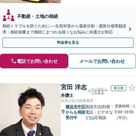
不動産・土地の相続
相続トラブルを防ぐために──生前対策から遺産分割・遺留分侵害額請
求・相続放棄まで相続にまつわる様々なお悩みに弁護士が対応
料金表を見る
電話でお問い合わせ
メールでお問い合わせ
宮田 洋志
東京都
インタビュ
ーを見る
弁護士
水津正臣法律事務所
営業時間：1
横浜市中区
面談方法(対面・
からも相談
電話・ビデオな
0:00~19:00
受付中
ど)は応相談
（平日）