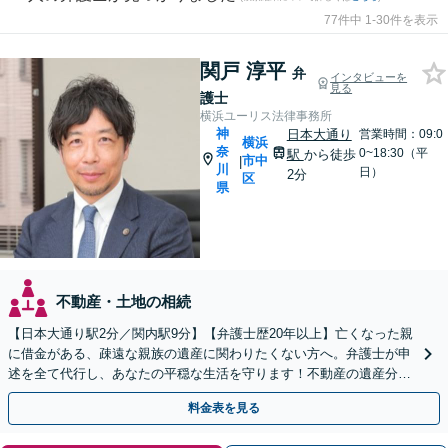
77件中 1-30件を表示
関戸 淳平
弁
インタビューを
見る
護士
横浜ユーリス法律事務所
神
日本大通り
営業時間：09:0
横浜
奈
0~18:30（平
駅
から徒歩
市中
|
川
日）
2分
区
県
不動産・土地の相続
【日本大通り駅2分／関内駅9分】【弁護士歴20年以上】亡くなった親
に借金がある、疎遠な親族の遺産に関わりたくない方へ。弁護士が申
述を全て代行し、あなたの平穏な生活を守ります！不動産の遺産分割
や遺留分問題も実績豊富【夜間や休日相談も対応可能】
料金表を見る