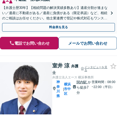
【弁護士歴30年】【相続問題の解決実績多数あり】遺産分割が進まな
い／遺産に不動産がある／遺産に負債がある（限定承認）など、相続
のご相談はお任せください。他士業連携で登記や株式対応もワンスト
ップ対応します【土日祝対応可】【関内4分】
料金表を見る
電話でお問い合わせ
メールでお問い合わせ
室井 涼
弁護
インタビューを見
る
士
弁護士法人エース 横浜事務所
神
関内駅
か
営業時間：08:00
横浜
奈
~22:00（平日）
ら徒歩7
市中
|
川
分
区
県