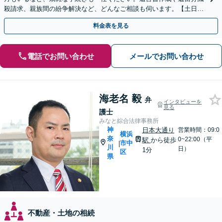
殺請求、親族間の紛争解決など、どんなご相談も伺います。【土日対
応可能】【子連れ相談可】
料金表を見る
電話でお問い合わせ
メールでお問い合わせ
海老名 毅
弁
インタビューを
見る
護士
みなと綜合法律事務所
神
日本大通り
営業時間：09:0
横浜
奈
0~22:00（平
駅
から徒歩
市中
|
川
日）
1分
区
県
不動産・土地の相続