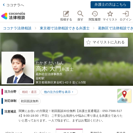
弁護士の方はこちら
ココナラへ
投稿する
探す
閲覧履歴
マイリスト
ログイン
ココナラ法律相談
東京都で法律相談できる弁護士
葛飾区で法律相談で
マイリストに入れる
たかぎ だいもん
高木 大門
弁護士
葛飾総合法律事務所
金町駅
東京都
葛飾区東金町1-42-3 道ビル5階
注力分野
相続・遺言
他の注力分野を表示
対応体制
初回面談無料
関東にお住いの方限定！初回面談30分無料【弁護士直通電話：050-7586-517
注意補足
4】9:00-18:00（平日） ご不安なお気持ちや悩みに寄り添える弁護士でありた
いと思っております。一人で悩まずに、まずはお電話ください。