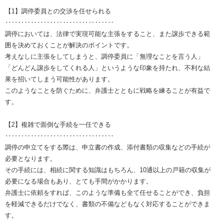
【1】調停委員との交渉を任せられる
‥‥‥‥‥‥‥‥‥‥‥‥‥‥‥‥‥
調停においては、法律で実現可能な主張をすること、また譲歩できる範
囲を決めておくことが解決のポイントです。
考えなしに主張をしてしまうと、調停委員に「無理なことを言う人」
「どんどん譲歩をしてくれる人」というような印象を持たれ、不利な結
果を招いてしまう可能性があります。
このようなことを防ぐために、弁護士とともに戦略を練ることが有益で
す。
【2】複雑で面倒な手続を一任できる
‥‥‥‥‥‥‥‥‥‥‥‥‥‥‥‥‥
調停の申立てをする際は、申立書の作成、添付書類の収集などの手続が
必要となります。
その手続には、相続に関する知識はもちろん、10通以上の戸籍の収集が
必要になる場合もあり、とても手間がかかります。
弁護士に依頼をすれば、このような準備も全て任せることができ、負担
を軽減できるだけでなく、書類の不備などもなく対応することができま
す。