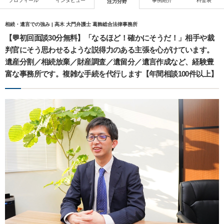
プロフィール
インタビュー
事例紹介
料金表
注力分野
相続・遺言での強み | 高木 大門弁護士 葛飾総合法律事務所
【💬初回面談30分無料】「なるほど！確かにそうだ！」相手や裁
判官にそう思わせるような説得力のある主張を心がけています。
遺産分割／相続放棄／財産調査／遺留分／遺言作成など、経験豊
富な事務所です。複雑な手続を代行します【年間相談100件以上】