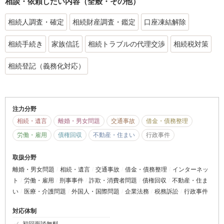
相談・依頼したい内容（全般・その他）
相続人調査・確定
相続財産調査・鑑定
口座凍結解除
相続手続き
家族信託
相続トラブルの代理交渉
相続税対策
相続登記（義務化対応）
注力分野
相続・遺言
離婚・男女問題
交通事故
借金・債務整理
労働・雇用
債権回収
不動産・住まい
行政事件
取扱分野
離婚・男女問題
相続・遺言
交通事故
借金・債務整理
インターネッ
ト
労働・雇用
刑事事件
詐欺・消費者問題
債権回収
不動産・住ま
い
医療・介護問題
外国人・国際問題
企業法務
税務訴訟
行政事件
対応体制