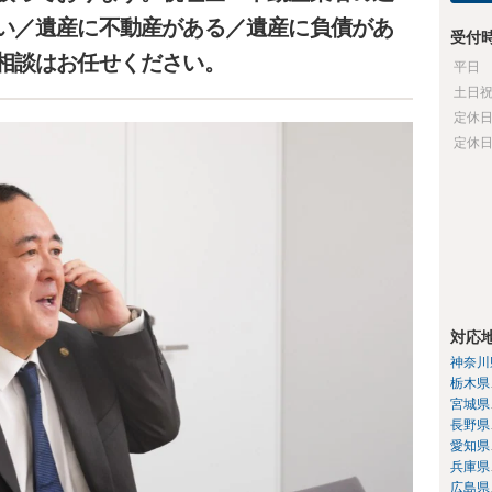
い／遺産に不動産がある／遺産に負債があ
受付
相談はお任せください。
平日
土日
定休
定休
対応
神奈川
栃木県
宮城県
長野県
愛知県
兵庫県
広島県