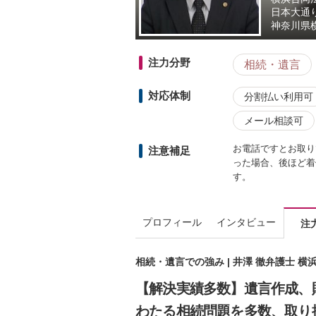
日本大通
神奈川県
注力分野
相続・遺言
対応体制
分割払い利用可
メール相談可
お電話ですとお取り
注意補足
った場合、後ほど着信
す。
プロフィール
インタビュー
注
相続・遺言での強み | 井澤 徹弁護士 
【解決実績多数】遺言作成、
わたる相続問題を多数、取り