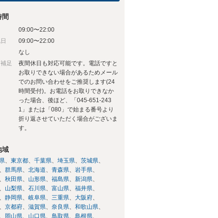
時間
09:00〜22:00
祝日
09:00〜22:00
日
なし
日補足
夜間休日も対応可能です。電話ですと
お取りできない場合があるためメール
でのお問い合わせをご推奨します(24
時間受付)。お電話をお取りできなか
った場合、後ほど、「045-651-243
1」または「080」で始まる番号より
折り返させていただく場合がございま
す。
地域
県
東京都
千葉県
埼玉県
茨城県
群馬県
北海道
青森県
岩手県
秋田県
山形県
福島県
新潟県
山梨県
石川県
富山県
福井県
静岡県
岐阜県
三重県
大阪府
京都府
滋賀県
奈良県
和歌山県
岡山県
山口県
鳥取県
島根県