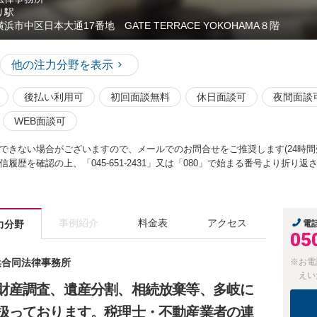
り駅
横浜市中区日本大通17番地 GATE TERRACE YOKOHAMA８階
他の注力分野を表示
後払い利用可
初回面談無料
休日面談可
夜間面談
WEB面談可
できない場合がございますので、メールでのお問合せをご推奨します(24時間
履歴を確認の上、「045-651-2431」又は「080」で始まる番号より折り
事例紹介
料金表
アクセス
力分野
電
05
横浜合同法律事務所
※お電
えい
財産調査、遺産分割、相続放棄等、多岐に
扱っております。税理士・不動産業者の連