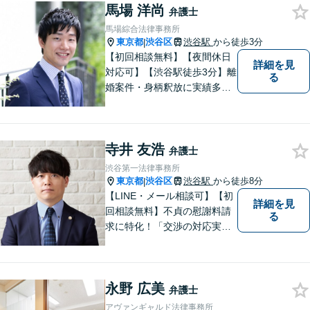
馬場 洋尚
ただける解決を実現すること
弁護士
が私たちの使命です。
馬場綜合法律事務所
東京都
渋谷区
渋谷駅
から徒歩3分
|
【初回相談無料】【夜間休日
詳細を見
対応可】【渋谷駅徒歩3分】離
る
婚案件・身柄釈放に実績多数
あり。離婚・不貞の慰謝料・
相続問題や刑事事件に注力し
ています。一人ひとりとしっ
寺井 友浩
かりと向き合い、迅速に粘り
弁護士
強くより良い解決を目指しま
渋谷第一法律事務所
す。お困りの場合、まずはご
東京都
渋谷区
渋谷駅
から徒歩8分
|
相談ください。
【LINE・メール相談可】【初
詳細を見
回相談無料】不貞の慰謝料請
る
求に特化！「交渉の対応実績3
00件以上」多角的な視点で依
頼者さまをサポートし、最良
の解決を目指します。相手と
永野 広美
の交渉を代理し、増額または
弁護士
減額に向け、粘り強く取り組
アヴァンギャルド法律事務所