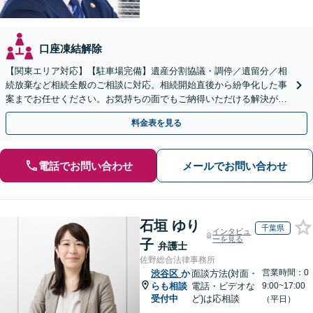
口座凍結解除
【関東エリア対応】【駐車場完備】遺産分割協議・調停／遺留分／相
続放棄など相続全般のご相談に対応。相続開始直後から紛争化した事
案までお任せください。お気持ちの面でもご納得いただける解決がで
きるよう粘り強く対応いたします【休日・夜間対応可】
料金表を見る
電話でお問い合わせ
メールでお問い合わせ
石垣 ゆり
千葉県
インタビュ
ーを見る
子
弁護士
佐野総合法律事務所
営業時間：0
渋谷区
か
面談方法(対面・
らも相談
電話・ビデオな
9:00~17:00
受付中
ど)は応相談
（平日）