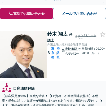
電話でお問い合わせ
メールでお問い合わせ
鈴木 翔太
弁
インタビューを
見る
護士
弁護士法人鈴木総合法律事務所
東
渋
恵比寿駅
か
営業時間：09:00~
京
谷
|
20:00（平日）
ら徒歩1分
都
区
口座凍結解除
【顧客満足度99%】実績な豊富！【FP資格・不動産関連資格有】不動
産・税金に詳しい弁護士が相続にまつわるあらゆるご相談をお受けし
ます。遺産分割協議・遺留分減殺請求・遺言書作成をはじめ、相続で