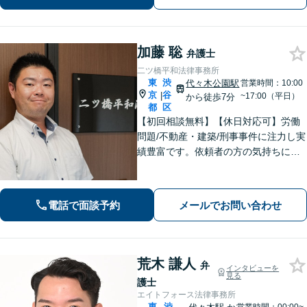
解消し、迅速に解決策を提供いたしま
す。
加藤 聡
弁護士
二ツ橋平和法律事務所
東
渋
代々木公園駅
営業時間：10:00
京
谷
|
~17:00（平日）
から徒歩7分
都
区
【初回相談無料】【休日対応可】労働
問題/不動産・建築/刑事事件に注力し実
績豊富です。依頼者の方の気持ちに寄
り添い、迅速な行動で難しい問題にも
誠実に対応します。
電話で面談予約
メールでお問い合わせ
荒木 謙人
弁
インタビューを
見る
護士
エイトフォース法律事務所
東
渋