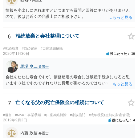
弁護士
情報を小出しにされますといつまでも質問と回答にキリがありません
ので、後はお近くの弁護士にご相談下さい。
6
相続放棄と会社整理について
#相続放棄
#自己破産
#口座凍結解除
2020年1月30日
役にたった
10
馬場 亨二
弁護士
会社をたたむ場合ですが、債務超過の場合には破産手続きになると思
います３社ですのでそれなりに費用が掛かるのではないでしょうか。
7
亡くなる父の死亡保険金の相続について
#遺言
#M&A・事業承継
#口座凍結解除
#家族信託
#成年後見(生前の財産管理)
2019年9月2日
役にたった
4
内藤 政信
弁護士