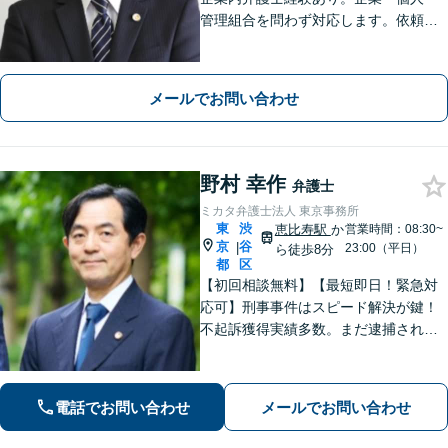
管理組合を問わず対応します。依頼者
さまにとっての最善を目指します。
【オンライン面談OK】【代官山駅4
分・恵比寿駅6分】
メールでお問い合わせ
野村 幸作
弁護士
ミカタ弁護士法人 東京事務所
東
渋
恵比寿駅
か
営業時間：08:30~
京
谷
|
23:00（平日）
ら徒歩8分
都
区
【初回相談無料】【最短即日！緊急対
応可】刑事事件はスピード解決が鍵！
不起訴獲得実績多数。まだ逮捕されて
いないが、警察に捜査されている場合
は一刻も早くご相談ください。深夜ま
で電話受付中！【恵比寿駅8分】【休
電話でお問い合わせ
メールでお問い合わせ
日・夜間対応】