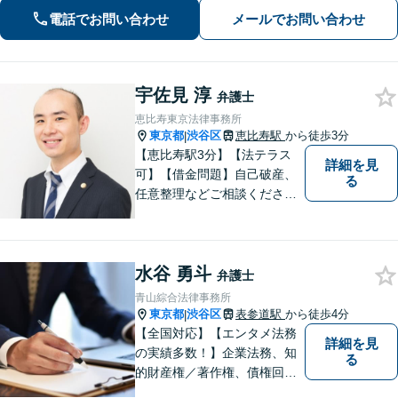
通事故】後遺障害等級非該当から高次
電話でお問い合わせ
メールでお問い合わせ
脳機能障害などの高額賠償まで解決実
績多数！
宇佐見 淳
弁護士
恵比寿東京法律事務所
東京都
渋谷区
恵比寿駅
から徒歩3分
|
【恵比寿駅3分】【法テラス
詳細を見
可】【借金問題】自己破産、
る
任意整理などご相談ください
【離婚問題】不貞慰謝料・財
産分与・親権など幅広く対応
できます【初回相談60分無
水谷 勇斗
料】ご相談者さまに寄り添っ
弁護士
た解決方法をご提案します！
青山綜合法律事務所
東京都
渋谷区
表参道駅
から徒歩4分
|
【全国対応】【エンタメ法務
詳細を見
の実績多数！】企業法務、知
る
的財産権／著作権、債権回収
その他の裁判など、お困りの