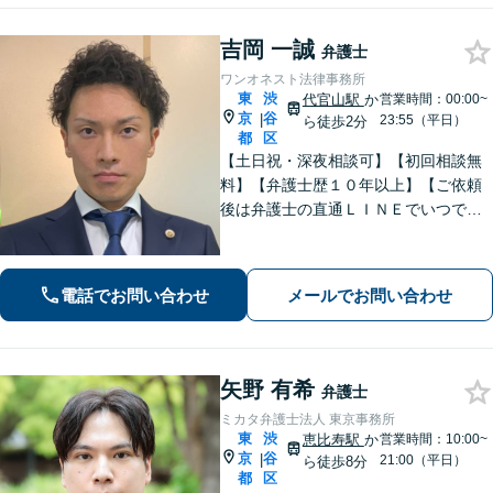
吉岡 一誠
弁護士
ワンオネスト法律事務所
東
渋
代官山駅
か
営業時間：00:00~
京
谷
|
23:55（平日）
ら徒歩2分
都
区
【土日祝・深夜相談可】【初回相談無
料】【弁護士歴１０年以上】【ご依頼
後は弁護士の直通ＬＩＮＥでいつでも
連絡可能】【刑事事件・不動産トラブ
ル・企業法務・男女トラブル・ナイト
ワークトラブルに注力】
電話でお問い合わせ
メールでお問い合わせ
矢野 有希
弁護士
ミカタ弁護士法人 東京事務所
東
渋
恵比寿駅
か
営業時間：10:00~
京
谷
|
21:00（平日）
ら徒歩8分
都
区