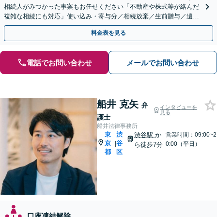
相続人がみつかった事案もお任せください「不動産や株式等が絡んだ
複雑な相続にも対応」使い込み・寄与分／相続放棄／生前贈与／遺言
書作成ほか【休日・夜間相談可】【完全個室対応】
料金表を見る
電話でお問い合わせ
メールでお問い合わせ
船井 克矢
弁
インタビューを
見る
護士
船井法律事務所
東
渋
渋谷駅
か
営業時間：09:00~2
京
谷
|
0:00（平日）
ら徒歩7分
都
区
口座凍結解除