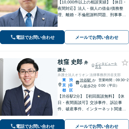
【10,000件以上の相談実績】【休日・
夜間対応】法人・個人の借金/債務整
理、離婚・不倫慰謝料問題、刑事事
件・少年事件/企業法務ならお任せくだ
さい。365日受付で、スピーディーに対
応いたします。
電話でお問い合わせ
メールでお問い合わせ
枝窪 史郎
弁
インタビューを
見る
護士
弁護士法人オリオン 法律事務所渋谷支部
東
渋
渋谷駅
か
営業時間：09:30~2
京
谷
|
0:00（平日）
ら徒歩2分
都
区
【渋谷駅2分】【初回面談無料】【休
日・夜間面談可】交渉事件、訴訟事
件、破産事件、インターネット関連事
件、離婚事件、交通事故事件、刑事事
件など多様な法律問題に対応いたしま
電話でお問い合わせ
メールでお問い合わせ
す。法律問題を抱えるお客様の不安を