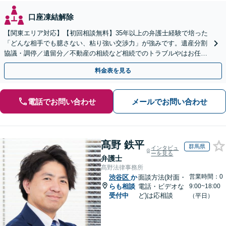
口座凍結解除
【関東エリア対応】【初回相談無料】35年以上の弁護士経験で培った
「どんな相手でも臆さない、粘り強い交渉力」が強みです。遺産分割
協議・調停／遺留分／不動産の相続など相続でのトラブルやはお任せ
ください。遺言書や生前贈与など生前対策にも注力
料金表を見る
電話でお問い合わせ
メールでお問い合わせ
髙野 鉄平
群馬県
インタビュ
ーを見る
弁護士
髙野法律事務所
営業時間：0
渋谷区
か
面談方法(対面・
らも相談
電話・ビデオな
9:00~18:00
受付中
ど)は応相談
（平日）