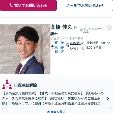
電話でお問い合わせ
メールでお問い合わせ
髙橋 佳久
弁
インタビューを
見る
護士
渋谷ブレイン法律事務所
東
渋
渋谷駅
か
営業時間：09:00~1
京
谷
|
8:00（平日）
ら徒歩3分
都
区
口座凍結解除
【最高裁決定獲得実績】【株式・不動産の相続に強み】【後継者への
スムーズな事業承継をご提案】【経営者様・株主様からのご相談多
数】【相続トラブルに親身に対応】遺産分割協議／遺留分侵害額請求
／遺言書作成も丁寧に対応【40分相談無料】【渋谷駅3分】
料金表を見る