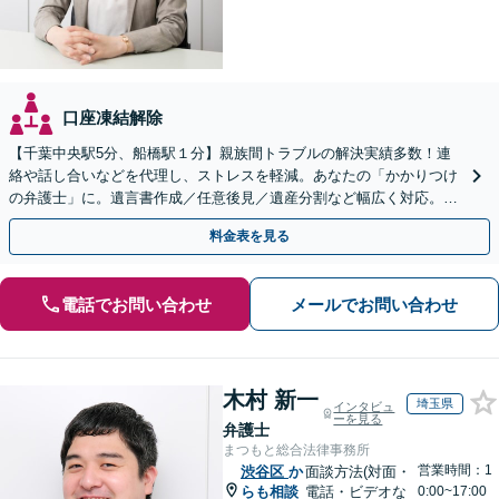
口座凍結解除
【千葉中央駅5分、船橋駅１分】親族間トラブルの解決実績多数！連
絡や話し合いなどを代理し、ストレスを軽減。あなたの「かかりつけ
の弁護士」に。遺言書作成／任意後見／遺産分割など幅広く対応。お
気軽にご相談ください！【初回来所相談30分無料】
料金表を見る
電話でお問い合わせ
メールでお問い合わせ
木村 新一
埼玉県
インタビュ
ーを見る
弁護士
まつもと総合法律事務所
営業時間：1
渋谷区
か
面談方法(対面・
らも相談
電話・ビデオな
0:00~17:00