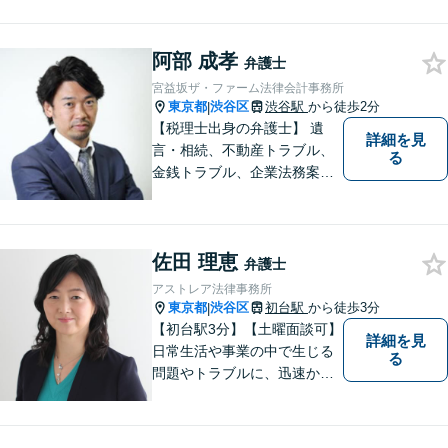
際はご相談ください。WEB会
議システム導入で円滑にリー
阿部 成孝
ガルサービスをお届けしま
弁護士
す。
宮益坂ザ・ファーム法律会計事務所
東京都
渋谷区
渋谷駅
から徒歩2分
|
【税理士出身の弁護士】 遺
詳細を見
言・相続、不動産トラブル、
る
金銭トラブル、企業法務案件
他、お金やビジネスに関わる
幅広いサービスをご提供致し
ます。税務会計から法律まで
佐田 理恵
を捉えたトータルサポートが
弁護士
可能です。
アストレア法律事務所
東京都
渋谷区
初台駅
から徒歩3分
|
【初台駅3分】【土曜面談可】
詳細を見
日常生活や事業の中で生じる
る
問題やトラブルに、迅速かつ
適切に対応できるよう努めて
います。 依頼者の方に安心し
て相談いただき、満足してい