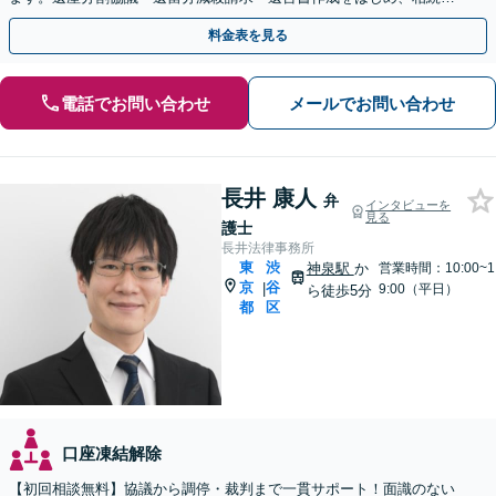
すでに揉めている方はどうぞご相談ください。
料金表を見る
電話でお問い合わせ
メールでお問い合わせ
長井 康人
弁
インタビューを
見る
護士
長井法律事務所
東
渋
神泉駅
か
営業時間：10:00~1
京
谷
|
9:00（平日）
ら徒歩5分
都
区
口座凍結解除
【初回相談無料】協議から調停・裁判まで一貫サポート！面識のない