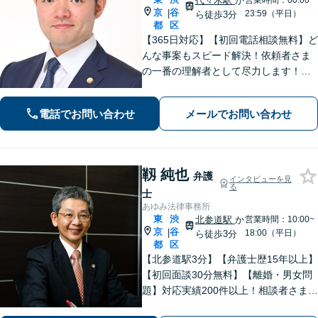
代々木駅
か
営業時間：00:00~
京
谷
|
23:59（平日）
ら徒歩3分
都
区
【365日対応】【初回電話相談無料】ど
んな事案もスピード解決！依頼者さま
の一番の理解者として尽力します！注
力分野は、刑事事件／詐欺・消費者問
題／インターネット／男女問題／相続
電話でお問い合わせ
メールでお問い合わせ
／債権回収／不動産／企業法務など
【完全個室】【代々木駅3分】
靱 純也
弁護
インタビューを見
る
士
あゆみ法律事務所
東
渋
北参道駅
か
営業時間：10:00~
京
谷
|
18:00（平日）
ら徒歩3分
都
区
【北参道駅3分】【弁護士歴15年以上】
【初回面談30分無料】【離婚・男女問
題】対応実績200件以上！相談者さまが
求める本当の解決を目指します。【交