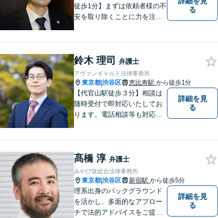
詳細を見
徒歩1分】まずは依頼者様の不
る
安を取り除くことに力を注い
でいます。スピード重視で、
法律面にとどまらない真の解
決を目指します。借金・刑事
鈴木 理司
事件・労働トラブル・離婚問
弁護士
題などお悩みのことはぜひご
アヴァンギャルド法律事務所
相談ください。
東京都
渋谷区
恵比寿駅
から徒歩1分
|
【代官山駅徒歩３分】相談は
詳細を見
随時受付で即対応いたしてお
る
ります。電話相談等も対応可
能です。すべてのご相談者様
の、明日の幸せのために、私
は全力を尽くします。
髙橋 淳
弁護士
みやび坂総合法律事務所
東京都
渋谷区
新宿駅
から徒歩5分
|
理系出身のバックグラウンド
詳細を見
を活かし、多面的なアプロー
る
チで法的アドバイスをご提供