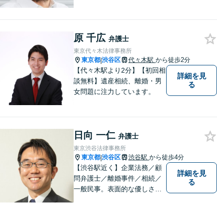
いたします
原 千広
弁護士
東京代々木法律事務所
東京都
渋谷区
代々木駅
から徒歩2分
|
【代々木駅より2分】【初回相
詳細を見
談無料】遺産相続、離婚・男
る
女問題に注力しています。
日向 一仁
弁護士
東京渋谷法律事務所
東京都
渋谷区
渋谷駅
から徒歩4分
|
【渋谷駅近く】企業法務／顧
詳細を見
問弁護士／離婚事件／相続／
る
一般民事。表面的な優しさだ
けではなく、常に依頼者のた
めに法律の専門家として動け