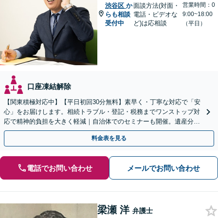
営業時間：0
渋谷区
か
面談方法(対面・
らも相談
電話・ビデオな
9:00~18:00
受付中
ど)は応相談
（平日）
口座凍結解除
【関東積極対応中】【平日初回30分無料】素早く・丁寧な対応で「安
心」をお届けします。相続トラブル・登記・税務までワンストップ対
応で精神的負担を大きく軽減｜自治体でのセミナーも開催。遺産分
割・放棄などまずはお気軽にご相談ください【通知税理士】
料金表を見る
電話でお問い合わせ
メールでお問い合わせ
梁瀬 洋
弁護士