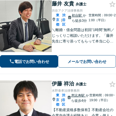
藤井 友貴
弁護士
渋谷アクア法律事務所
東
渋
初台駅
か
営業時間：09:00~2
京
谷
|
1:00（平日）
ら徒歩3分
都
区
＼離婚・借金問題は初回“1時間”無料／
じっくりご相談いただけます。「藤井
先生に寄り添ってもらって本当に心強
かった」といったお声も頂いていま
す。より良い未来を歩めるようお悩み
に真剣に向き合います【休日・夜間相
電話でお問い合わせ
メールでお問い合わせ
談可／完全個室】【企業法務も対応】
伊藤 祥治
弁護士
水野泰孝法律事務所
東
渋
恵比寿駅
か
営業時間：09:00~
京
谷
|
19:00（平日）
ら徒歩4分
都
区
【不動産資格多数保有】不動産会社の
企業内弁護士経験あり。企業・個人・