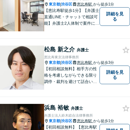
みます【休日・夜間相談対
東京都
渋谷区
恵比寿駅
から徒歩1分
|
応】
【恵比寿駅徒歩1分】【弁護士
詳細を見
直通LINE・チャットで相談可
る
能】弁護士2人体制で案件に取
り組み、多角的な視点から迅
速に解決に導きます。依頼者
様のお話をしっかりと伺い、
松島 新之介
最適な解決策を提案【年中無
弁護士
休・早朝夜間対応可能（要予
恵比寿東京法律事務所
約）】
東京都
渋谷区
恵比寿駅
から徒歩3分
|
【初回相談無料】相手方の性
詳細を見
格を考慮しながらできる限り
る
調停・裁判を避けて話合いで
の早期解決を目指します。特
に女性側からの支持を受けて
います。
浜島 裕敏
弁護士
弁護士法人鈴木総合法律事務所
東京都
渋谷区
恵比寿駅
から徒歩1分
|
【初回相談無料】【恵比寿駅