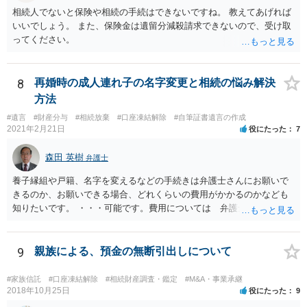
相続人でないと保険や相続の手続はできないですね。 教えてあげれば
いいでしょう。 また、保険金は遺留分減殺請求できないので、受け取
ってください。
8
再婚時の成人連れ子の名字変更と相続の悩み解決
方法
#遺言
#財産分与
#相続放棄
#口座凍結解除
#自筆証書遺言の作成
2021年2月21日
役にたった
7
森田 英樹
弁護士
養子縁組や戸籍、名字を変えるなどの手続きは弁護士さんにお願いで
きるのか、お願いできる場合、どれくらいの費用がかかるのかなども
知りたいです。 ・・・可能です。費用については 弁護士と直接面談
の上 内容を確認し 協議の上個別に契約によって決まることになっ
ています。 やはり、成人した子のことまでごちゃごちゃ考えず、自分
の事だけ考えるべきなのでしょうか ・・・お子さんの事をまで含め良
9
親族による、預金の無断引出しについて
い解決案があればお悩みになるのは当然と言えば当然のことです。 彼
と親子関係を結びたいと思っているが、名字は変えたくない・・・養
#家族信託
#口座凍結解除
#相続財産調査・鑑定
#M&A・事業承継
子縁組の必要があり 氏も変更することになります。 しかし 彼は成人
2018年10月25日
役にたった
9
しているとは言え、自分の子と私の連れ子、全て平等にしたいと希