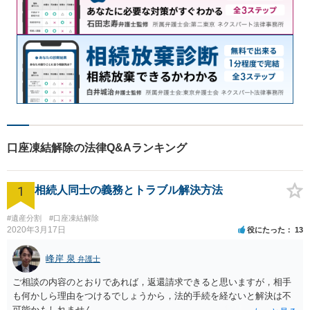
口座凍結解除の法律Q&Aランキング
1
相続人同士の義務とトラブル解決方法
#遺産分割
#口座凍結解除
2020年3月17日
役にたった
13
峰岸 泉
弁護士
ご相談の内容のとおりであれば，返還請求できると思いますが，相手
も何かしら理由をつけるでしょうから，法的手続を経ないと解決は不
可能かもしれません。