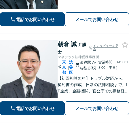
権など離婚問題のご相談も100件以上の
実績あり。法人・個人問わず、誠実に
寄り添い最適な解決を目指します。
電話でお問い合わせ
メールでお問い合わせ
【初回相談可能】【WEB面談可能】
朝倉 誠
弁護
インタビューを見
る
士
マネテック法律税務事務所
東
渋
渋谷駅
か
営業時間：09:00~1
京
谷
|
8:00（平日）
ら徒歩3分
都
区
【初回相談無料】トラブル対応から、
契約書の作成、日常の法律相談まで。I
T企業、金融機関、官公庁での勤務経験
を有する弁護士が、あなたの法律問題
を解決に導きます。【電話・メール・
電話でお問い合わせ
メールでお問い合わせ
WEB面談可】【渋谷駅6分】