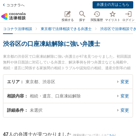
弁護士の方はこちら
ココナラへ
投稿する
探す
閲覧履歴
マイリスト
ログイン
ココナラ法律相談
東京都で法律相談できる弁護士
渋谷区で法律相談で
渋谷区の口座凍結解除に強い弁護士
東京都の渋谷区で口座凍結解除に強い弁護士が47名見つかりました。初回面談
無料や休日面談に対応している弁護士、解決事例を持つ弁護士なども掲載中。
相続・遺言に関係する家族間の相続トラブルや認知症の相続、遺産分割等の細
かな分野での絞り込み検索もでき便利です。特に弁護士法人新都法律事務所 東
京事務所の都 裕記弁護士や渋谷ブレイン法律事務所の髙橋 佳久弁護士、弁護士
エリア
東京都、渋谷区
変更
法人鈴木総合法律事務所の鈴木 翔太弁護士のプロフィール情報や弁護士費用、
強みなどが注目されています。『渋谷区で土日や夜間に発生した口座凍結解除
相談内容
相続・遺言、口座凍結解除
変更
のトラブルを今すぐに弁護士に相談したい』『口座凍結解除のトラブル解決の
実績豊富な近くの弁護士を検索したい』『初回相談無料で口座凍結解除を法律
相談できる渋谷区内の弁護士に相談予約したい』などでお困りの相談者さんに
詳細条件
未選択
変更
おすすめです。
47
人の弁護士が見つかりました
(検索結果について詳しくは
こちら
)