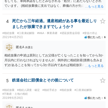
をしても、単純承認をしたとみなされる「処分」にあたらないとされ
ています。 (相続放棄後に支出ではなく、葬儀の方が先に来るのが通常
だと思いますので、葬儀→葬儀費用を相続財産から支出→相続放棄申
述の手続ということだと思いますが) ただ、葬儀費用ならいくらでもよ
いということではなく、身分相応の、社会的儀式として当然認められ
4
死亡から三年経過。遺産相続がある事を最近しり
る程度の金額に留まると考えた方がよいです。 もし、相続人の皆さん
ましたが放棄できますでしょうか？
に葬儀費用を支出する経済力がなく、質素な葬儀を行った費用であれ
#相続放棄
#口座凍結解除
#M&A・事業承継
#遅延損害金回収
#督促の停止
ば相続財産から支出しても単純承認と認められない可能性が高いの
2021年4月25日
役にたった
6
で、相続放棄申述が受理される可能性も高いと思います。
匿名A
弁護士
相続放棄の申述は原則としてお父様が亡くなったことを知ってから3か
月以内に行わなければなりませんが、例外的に相続財産(債務も含みま
す)があることを知ってから3か月以内であれば相続放棄の申述が認め
られる可能性もありますので、通知が届いたのが3か月以内の話なので
したら、早急に家裁に行って相続放棄の申述をしたい旨告げて必要な
書類を提出されることをおすすめいたします。 なお、お父様の債務が
5
鉄道会社に賠償金とその後について
他にもあるかもしれないというリスクを考えますと、相続放棄の申述
にあたっては、法テラスの無料相談等を利用して弁護士に相談するこ
#相続放棄
#相続人調査・確定
#相続手続き
#相続放棄
#口座凍結解除
とも十分考えられるかと存じます。また、ご記載いただいた事実関係
#不動産・土地の相続
2019年6月28日
役にたった
6
を拝見するかぎり、再婚相手のかたは既に相続放棄をされている可能
性があるかもしれません。
匿名A