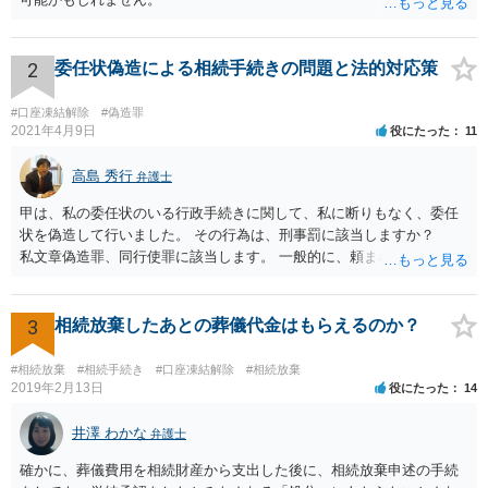
2
委任状偽造による相続手続きの問題と法的対応策
#口座凍結解除
#偽造罪
2021年4月9日
役にたった
11
高島 秀行
弁護士
甲は、私の委任状のいる行政手続きに関して、私に断りもなく、委任
状を偽造して行いました。 その行為は、刑事罰に該当しますか？
私文章偽造罪、同行使罪に該当します。 一般的に、頼まれた（委任さ
れた）人は、行政に提出する委任状の署名を偽造できるのでしょう
か？ 委任状を偽造して使用することはまでは依頼の範囲ではない
ので できないと思います。
3
相続放棄したあとの葬儀代金はもらえるのか？
#相続放棄
#相続手続き
#口座凍結解除
#相続放棄
2019年2月13日
役にたった
14
井澤 わかな
弁護士
確かに、葬儀費用を相続財産から支出した後に、相続放棄申述の手続