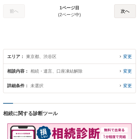
る弁護士を目指して日々努力
1ページ目
をしております。お気軽にご
前へ
次へ
(2ページ中)
相談ください。
エリア
東京都、渋谷区
変更
相談内容
相続・遺言、口座凍結解除
変更
詳細条件
未選択
変更
相続に関する診断ツール