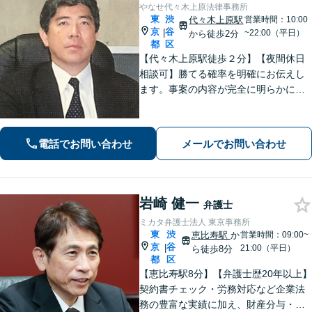
やなせ代々木上原法律事務所
東
渋
代々木上原駅
営業時間：10:00
京
谷
|
~22:00（平日）
から徒歩2分
都
区
【代々木上原駅徒歩２分】【夜間休日
相談可】勝てる確率を明確にお伝えし
ます。事案の内容が完全に明らかにな
るまで、依頼者様のお話をじっくり伺
い、着実に実行します。都合の良いこ
とは一切言いません。安心しておまか
電話でお問い合わせ
メールでお問い合わせ
せください。
岩崎 健一
弁護士
ミカタ弁護士法人 東京事務所
東
渋
恵比寿駅
か
営業時間：09:00~
京
谷
|
21:00（平日）
ら徒歩8分
都
区
【恵比寿駅8分】【弁護士歴20年以上】
契約書チェック・労務対応など企業法
務の豊富な実績に加え、財産分与・親