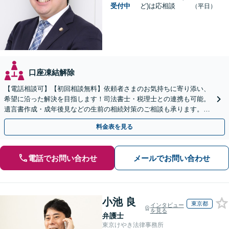
受付中
ど)は応相談
（平日）
口座凍結解除
【電話相談可】【初回相談無料】依頼者さまのお気持ちに寄り添い、
希望に沿った解決を目指します！司法書士・税理士との連携も可能。
遺言書作成・成年後見などの生前の相続対策のご相談も承ります。
【夜間／休日の相談可能】
料金表を見る
電話でお問い合わせ
メールでお問い合わせ
小池 良
東京都
インタビュー
を見る
弁護士
東京けやき法律事務所