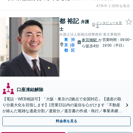
47件中 1-30件を表示
都 裕記
弁護
インタビューを見
る
士
弁護士法人新都法律事務所 東京事務所
東
渋
参宮橋駅
か
営業時間：09:00~
京
谷
|
19:00（平日）
ら徒歩4分
都
区
口座凍結解除
【電話・WEB相談可】「大阪・東京の2拠点で全国対応」【遺産の取
り分最大化を目指します】1営業日以内の返信を心がけます「不動産
が絡んだ複雑な遺産分割／遺留分／遺言書の作成・執行／事業承継な
ど、お任せください」【休日相談あり】
料金表を見る