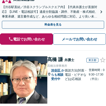
【渋谷駅直結／渋谷スクランブルスクエア内】【代表弁護士が直接対
応】【LINE・電話相談可】遺産分割協議・調停、不動産・株式相続、
事業承継、遺言書作成など、あらゆる相続問題に対応。より良い未来
のため、円満な解決を目指します。
料金表を見る
電話でお問い合わせ
メールでお問い合わせ
髙橋 謙
弁護士
東京都
髙橋法律事務所
営業時間：0
渋谷区
か
面談方法(対面・
らも相談
電話・ビデオな
9:30~17:30
受付中
ど)は応相談
（平日）