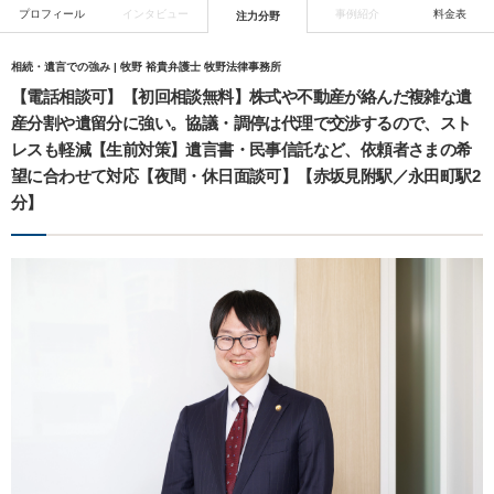
プロフィール
インタビュー
事例紹介
料金表
注力分野
相続・遺言での強み | 牧野 裕貴弁護士 牧野法律事務所
【電話相談可】【初回相談無料】株式や不動産が絡んだ複雑な遺
産分割や遺留分に強い。協議・調停は代理で交渉するので、スト
レスも軽減【生前対策】遺言書・民事信託など、依頼者さまの希
望に合わせて対応【夜間・休日面談可】【赤坂見附駅／永田町駅2
分】