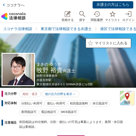
弁護士の方はこちら
ココナラへ
投稿する
探す
閲覧履歴
マイリスト
ログイン
ココナラ法律相談
東京都で法律相談できる弁護士
港区で法律相談でき
マイリストに入れる
まきの ゆうき
牧野 裕貴
弁護士
牧野法律事務所
赤坂見附駅
東京都
港区赤坂4-1-1 SHIMA赤坂ビル5階
注力分野
相続・遺言
他の注力分野を表示
対応体制
分割払い利用可
後払い利用可
初回面談無料
休日面談可
夜間面談可
電話相談可
WEB面談可
初回相談は30分無料。分割・後払いの可否は事案によります。夜間・休日面
注意補足
談は要相談。