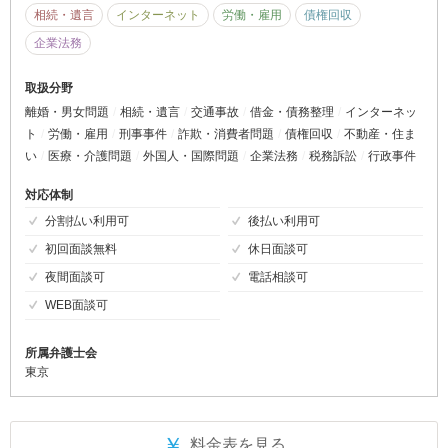
相続・遺言
インターネット
労働・雇用
債権回収
企業法務
取扱分野
離婚・男女問題
相続・遺言
交通事故
借金・債務整理
インターネッ
ト
労働・雇用
刑事事件
詐欺・消費者問題
債権回収
不動産・住ま
い
医療・介護問題
外国人・国際問題
企業法務
税務訴訟
行政事件
対応体制
分割払い利用可
後払い利用可
初回面談無料
休日面談可
夜間面談可
電話相談可
WEB面談可
所属弁護士会
東京
￥
料金表を見る