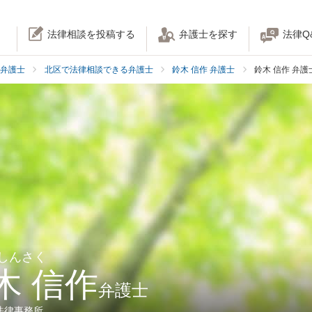
法律相談を投稿する
弁護士を探す
法律Q
弁護士
北区で法律相談できる弁護士
鈴木 信作 弁護士
鈴木 信作 弁
 しんさく
木 信作
弁護士
法律事務所