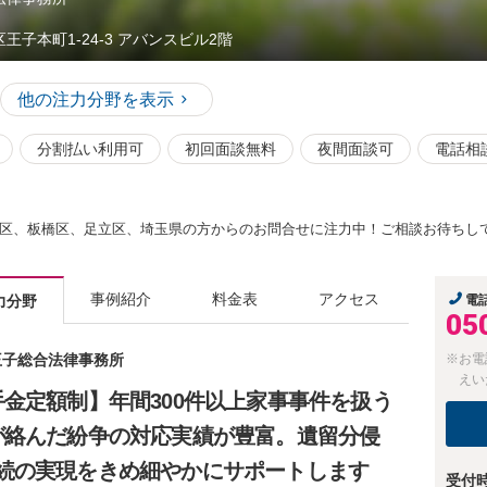
区王子本町1-24-3 アバンスビル2階
他の注力分野を表示
分割払い利用可
初回面談無料
夜間面談可
電話相
区、板橋区、足立区、埼玉県の方からのお問合せに注力中！ご相談お待ちし
事例紹介
料金表
アクセス
力分野
電
05
 王子総合法律事務所
※お電
えい
金定額制】年間300件以上家事事件を扱う
が絡んだ紛争の対応実績が豊富。遺留分侵
続の実現をきめ細やかにサポートします
受付