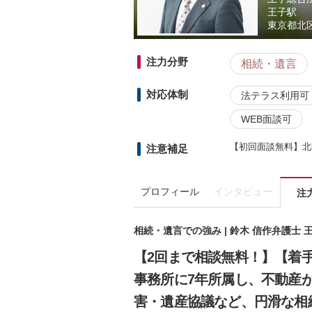
王子駅
東京都
北
注力分野
相続・遺言
対応体制
法テラス利用可
WEB面談可
【初回面談無料】北
注意補足
プロフィール
インタビュー
注
相続・遺言での強み | 鈴木 信作弁護士
【2回まで相談無料！】【着手
事務所に7年所属し、不動産
害・遺産協議など、円滑な相