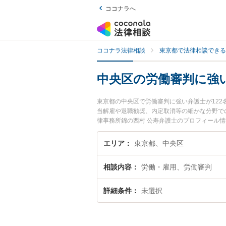
ココナラへ
ココナラ法律相談
東京都で法律相談できる
中央区の労働審判に強
東京都の中央区で労働審判に強い弁護士が12
当解雇や退職勧奨、内定取消等の細かな分野で
律事務所錦の西村 公寿弁護士のプロフィール
たい』『労働審判のトラブル解決の実績豊富な
者さんにおすすめです。
エリア
東京都、中央区
相談内容
労働・雇用、労働審判
詳細条件
未選択