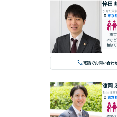
悴田 
かせだ法
東京
【東京
求など
相談可
電話でお問い合わ
濵岡 
En法律事
東京
残業代