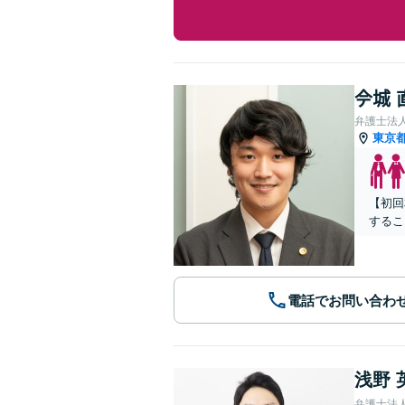
𫝆城
弁護士法
東京
【初回
するこ
電話でお問い合わ
浅野 
弁護士法