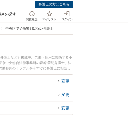
弁護士の方はこちら
&Aを探す
閲覧履歴
マイリスト
ログイン
中央区で労働審判に強い弁護士
つ弁護士なども掲載中。労働・雇用に関係する不
東京中央総合法律事務所の森崎 善明弁護士、法
労働審判のトラブルを今すぐに弁護士に相談し
の弁護士に相談予約したい』などでお困りの相談
変更
変更
変更