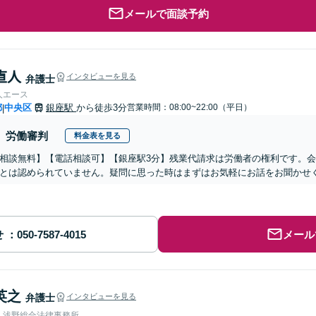
メールで面談予約
 直人
インタビューを見る
弁護士
人エース
都
中央区
銀座駅
から徒歩3分
営業時間：08:00~22:00（平日）
|
労働審判
料金表を見る
相談無料】【電話相談可】【銀座駅3分】残業代請求は労働者の権利です。
とは認められていません。疑問に思った時はまずはお気軽にお話をお聞かせ
せ
メール
英之
弁護士
インタビューを見る
人浅野総合法律事務所