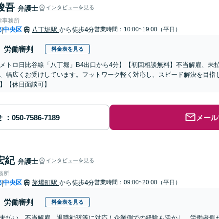
峻吾
弁護士
インタビューを見る
律事務所
都
中央区
八丁堀駅
から徒歩4分
営業時間：10:00~19:00（平日）
|
労働審判
料金表を見る
メトロ日比谷線「八丁堀」B4出口から4分】【初回相談無料】不当解雇、未
、幅広くお受けしています。フットワーク軽く対応し、スピード解決を目指
】【休日面談可】
せ
メール
宏紀
弁護士
インタビューを見る
務所
都
中央区
茅場町駅
から徒歩4分
営業時間：09:00~20:00（平日）
|
労働審判
料金表を見る
未払い、不当解雇、退職勧奨等に対応！企業側での経験も活かし、労働者側