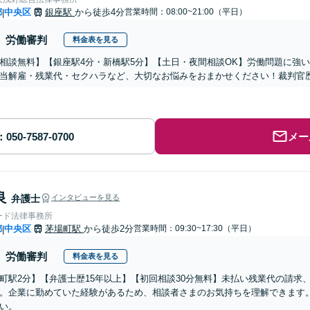
都
中央区
銀座駅
から徒歩4分
営業時間：08:00~21:00（平日）
|
労働審判
料金表を見る
相談無料】【銀座駅4分・新橋駅5分】【土日・夜間相談OK】労働問題に強い、
当解雇・残業代・セクハラなど、大切なお悩みをおまかせください！裁判官歴
メー
良
弁護士
インタビューを見る
ード法律事務所
都
中央区
茅場町駅
から徒歩2分
営業時間：09:30~17:30（平日）
|
労働審判
料金表を見る
町駅2分】【弁護士歴15年以上】【初回相談30分無料】未払い残業代の請求
。企業に勤めていた経験があるため、相談者さまのお気持ちを理解できます
い。