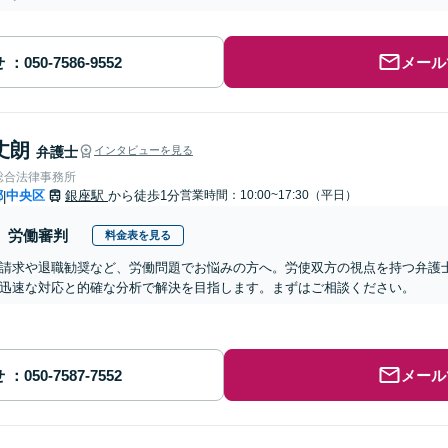
せ
メール
丈朗
弁護士
インタビューを見る
総合法律事務所
都
中央区
銀座駅
から徒歩1分
営業時間：10:00~17:30（平日）
|
労働審判
料金表を見る
請求や退職勧奨など、労働問題でお悩みの方へ。労使双方の視点を持つ弁護
迅速な対応と的確な分析で解決を目指します。まずはご相談ください。
せ
メール