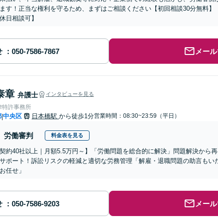
ます！正当な権利を守るため、まずはご相談ください【初回相談30分無料】
休日相談可】
せ
メール
泰章
弁護士
インタビューを見る
律特許事務所
都
中央区
日本橋駅
から徒歩1分
営業時間：08:30~23:59（平日）
|
労働審判
料金表を見る
契約40社以上｜月額5.5万円～】「労働問題を総合的に解決」問題解決から
サポート！訴訟リスクの軽減と適切な労務管理「解雇・退職問題の助言もい
お任せ」
せ
メール