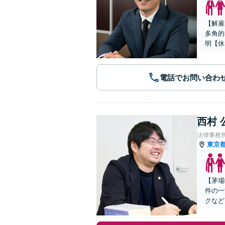
【解雇
多角的
明【休
電話でお問い合わ
西村 
法律事務
東京
【茅場
件の一
クなど