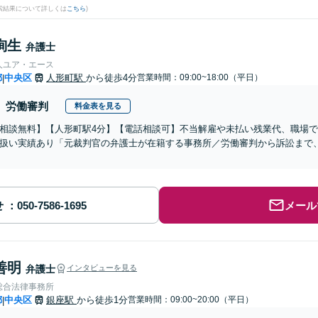
検索結果について詳しくは
こちら
)
絢生
弁護士
人ユア・エース
都
中央区
人形町駅
から徒歩4分
営業時間：09:00~18:00（平日）
|
労働審判
料金表を見る
相談無料】【人形町駅4分】【電話相談可】不当解雇や未払い残業代、職場
扱い実績あり「元裁判官の弁護士が在籍する事務所／労働審判から訴訟まで
せ
メール
善明
弁護士
インタビューを見る
総合法律事務所
都
中央区
銀座駅
から徒歩1分
営業時間：09:00~20:00（平日）
|