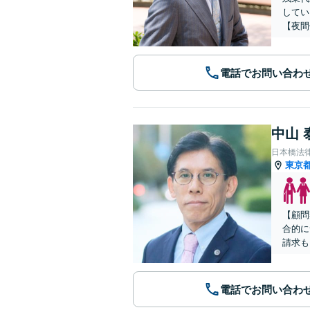
してい
【夜間
電話でお問い合わ
中山 
日本橋法
東京
【顧問
合的に
請求も
電話でお問い合わ