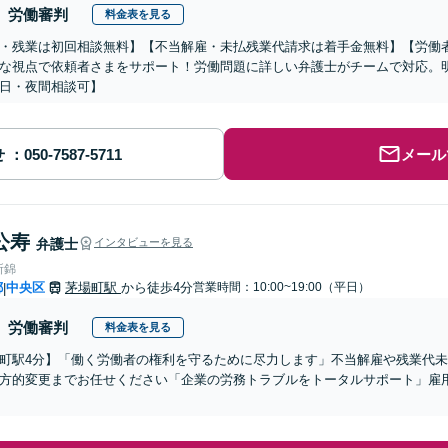
労働審判
料金表を見る
・残業は初回相談無料】【不当解雇・未払残業代請求は着手金無料】【労働
な視点で依頼者さまをサポート！労働問題に詳しい弁護士がチームで対応。
日・夜間相談可】
せ
メール
公寿
弁護士
インタビューを見る
所錦
都
中央区
茅場町駅
から徒歩4分
営業時間：10:00~19:00（平日）
|
労働審判
料金表を見る
町駅4分】「働く労働者の権利を守るために尽力します」不当解雇や残業代
方的変更までお任せください「企業の労務トラブルをトータルサポート」雇