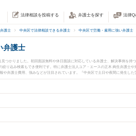
法律相談を投稿する
弁護士を探す
法律Q
弁護士
中央区で法律相談できる弁護士
中央区で労働・雇用に強い弁護士
い弁護士
2名見つかりました。初回面談無料や休日面談に対応している弁護士、解決事例を持
の絞り込み検索もでき便利です。特に弁護士法人ユア・エースの正木 絢生弁護士や
情報や弁護士費用、強みなどが注目されています。『中央区で土日や夜間に発生した
近くの弁護士を検索したい』『初回相談無料で労働審判を法律相談できる中央区内