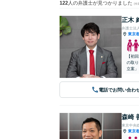
122
人の弁護士が見つかりました
(
正木 
弁護士法
東京
【初回
の取り
立案」
電話でお問い合わ
森崎 
東京中央
東京