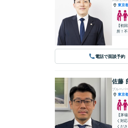
東京
【初回
所！不
電話で面談予約
佐藤 
ブルーバ
東京
【茅場
く対応
くださ