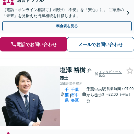
遺言トラブル
【電話・オンライン相談可】相続の「不安」を「安心」に。 ご家族の
「未来」を見据えた円満相続を目指します。
料金表を見る
電話でお問い合わせ
メールでお問い合わせ
塩澤 裕樹
弁
インタビューを
見る
護士
Sfil法律事務所
千葉中央駅
営業時間：07:00
千
千葉
~22:00（平日）
葉
市中
から徒歩3
|
県
央区
分