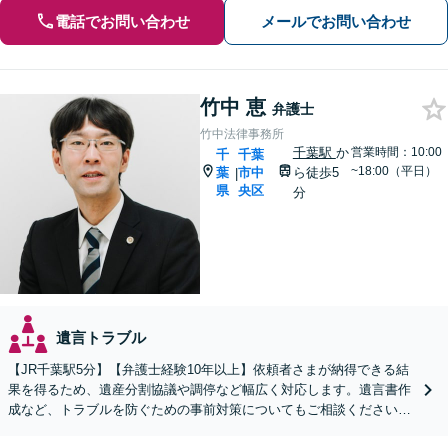
電話でお問い合わせ
メールでお問い合わせ
竹中 恵
弁護士
竹中法律事務所
千葉駅
か
営業時間：10:00
千
千葉
~18:00（平日）
葉
市中
ら徒歩5
|
県
央区
分
遺言トラブル
【JR千葉駅5分】【弁護士経験10年以上】依頼者さまが納得できる結
果を得るため、遺産分割協議や調停など幅広く対応します。遺言書作
成など、トラブルを防ぐための事前対策についてもご相談ください
【初回相談無料】