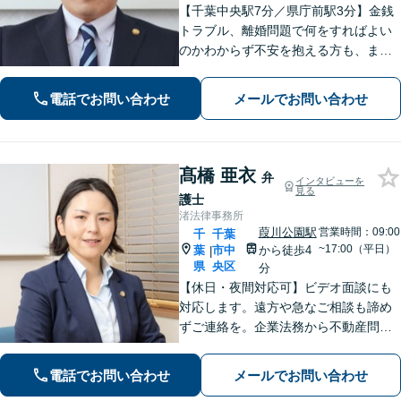
【千葉中央駅7分／県庁前駅3分】金銭
トラブル、離婚問題で何をすればよい
のかわからず不安を抱える方も、まず
はお気軽にご相談ください。交通事
故：軽微に見えるケガでも、裁判基準
電話でお問い合わせ
メールでお問い合わせ
で算定すれば賠償額が大幅に増額され
る可能性があります【土・夜間のご相
談可】
髙橋 亜衣
弁
インタビューを
見る
護士
渚法律事務所
葭川公園駅
営業時間：09:00
千
千葉
~17:00（平日）
葉
市中
から徒歩4
|
県
央区
分
【休日・夜間対応可】ビデオ面談にも
対応します。遠方や急なご相談も諦め
ずご連絡を。企業法務から不動産問
題、いじめなどの学校トラブル、借
金・債務整理など、オールラウンドに
電話でお問い合わせ
メールでお問い合わせ
対応します。特に労働関係の実績は豊