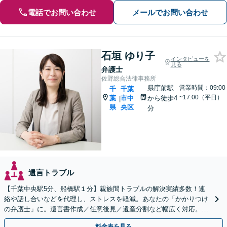
電話でお問い合わせ
メールでお問い合わせ
石垣 ゆり子
インタビューを
見る
弁護士
佐野総合法律事務所
県庁前駅
営業時間：09:00
千
千葉
~17:00（平日）
葉
市中
から徒歩4
|
県
央区
分
遺言トラブル
【千葉中央駅5分、船橋駅１分】親族間トラブルの解決実績多数！連
絡や話し合いなどを代理し、ストレスを軽減。あなたの「かかりつけ
の弁護士」に。遺言書作成／任意後見／遺産分割など幅広く対応。お
気軽にご相談ください！【初回来所相談30分無料】
料金表を見る