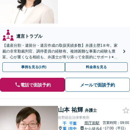
遺言トラブル
【遺産分割・遺留分・遺言作成の取扱実績多数】弁護士歴1８年。家
裁の非常勤裁判官、調停委員の経験有。複雑困難な事案の経験も豊
富。心が重くなる相続も、弁護士が寄り添って全面的にサポート◉オ
ンライン相談可◉ 【千葉駅徒歩13分】
事例を見る(1件)
料金表を見る
電話で面談予約
メールで面談予約
山本 祐輝
弁護士
佐野総合法律事務所
県庁前駅
営業時間：09:00
千
千葉
~17:00（平日）
葉
市中
から徒歩4
|