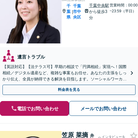
千葉中央駅
営業時間：00:00
千
千葉
~23:59（平日）
葉
市中
から徒歩3
|
県
央区
分
遺言トラブル
【英語対応】【法テラス可】早期の相談で「円満相続」実現へ！国際
相続／デジタル遺産など、複雑な事案もお任せ。あなたの主張をしっ
かり伝え、全員が納得できる解決を目指します。ソーシャルワーカー
兼司法書士と連携【WEB面談可】【24時間受付】
料金表を見る
電話でお問い合わせ
メールでお問い合わせ
笠原 菜摘
弁
インタビューを