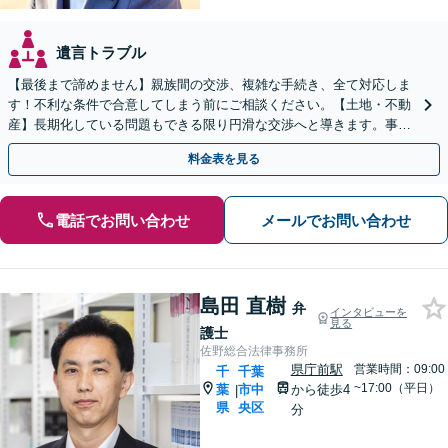
遺言トラブル
【最後まで諦めません】親族間の交渉、複雑な手続き、全て対応しま
す！不利な条件で合意してしまう前にご相談ください。【土地・不動
産】長期化している問題もできる限り円滑な交渉へと導きます。事業
承継／相続放棄も対応可能。【JR千葉駅近く】駐車場あり
料金表を見る
電話でお問い合わせ
メールでお問い合わせ
島田 直樹
弁
インタビューを
見る
護士
佐野総合法律事務所
県庁前駅
営業時間：09:00
千
千葉
~17:00（平日）
葉
市中
から徒歩4
|
県
央区
分