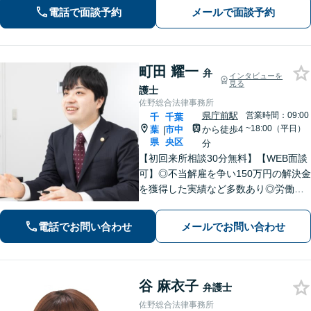
【債権回収】売掛金の回収はお任せ
電話で面談予約
メールで面談予約
【葭川公園駅5分／千葉中央駅10分】
町田 耀一
弁
インタビューを
見る
護士
佐野総合法律事務所
県庁前駅
営業時間：09:00
千
千葉
~18:00（平日）
葉
市中
から徒歩4
|
県
央区
分
【初回来所相談30分無料】【WEB面談
可】◎不当解雇を争い150万円の解決金
を獲得した実績など多数あり◎労働、
不動産、離婚・男女問題などに対応。1
件1件、真摯に向き合うことを大切に、
電話でお問い合わせ
メールでお問い合わせ
丁寧なリーガルサービスを提供。ぜひ
ご相談ください。【県庁前駅4分】
谷 麻衣子
弁護士
佐野総合法律事務所