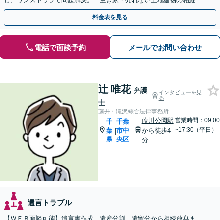
し、ワンストップで問題解決。「空き家・売れない土地建物の相続／
権利関係が複雑な不動産相続もお任せください」
料金表を見る
電話で面談予約
メールでお問い合わせ
辻 唯花
弁護
インタビューを見
る
士
藤井・滝沢綜合法律事務所
葭川公園駅
営業時間：09:00
千
千葉
~17:30（平日）
葉
市中
から徒歩4
|
県
央区
分
遺言トラブル
【ＷＥＢ面談可能】遺言書作成、遺産分割、遺留分から相続放棄ま