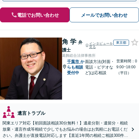
電話でお問い合わせ
メールでお問い合わせ
角 学
弁
東京都
インタビューを
見る
護士
葛飾総合法律事務所
営業時間：0
千葉市
か
面談方法(対面・
らも相談
電話・ビデオな
9:00~18:00
受付中
ど)は応相談
（平日）
遺言トラブル
関東エリア対応【初回面談相談30分無料！】遺産分割・遺留分・相続
放棄・遺言作成等相続で少しでもお悩みの場合はお気軽にお電話くだ
さい。弁護士が直接電話対応します【直近1年間の相続ご相談300件以