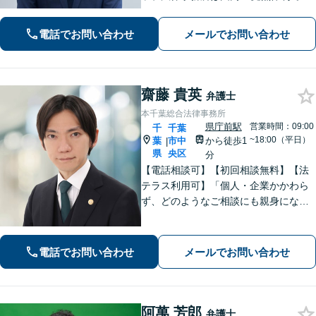
国対応！【ご自宅からの電話相談にも
対応(法律相談は完全予約制)】各分野で
電話でお問い合わせ
メールでお問い合わせ
専門性の高い弁護士が寄り添い解決を
サポートします。
齋藤 貴英
弁護士
本千葉総合法律事務所
県庁前駅
営業時間：09:00
千
千葉
~18:00（平日）
葉
市中
から徒歩1
|
県
央区
分
【電話相談可】【初回相談無料】【法
テラス利用可】「個人・企業かかわら
ず、どのようなご相談にも親身になっ
て対応します」企業法務／交通事故／
離婚問題／借金問題／刑事事件など、
幅広くサポート。【夜間・休日面談
電話でお問い合わせ
メールでお問い合わせ
可】【完全個室】【本千葉駅徒歩３
分】
阿萬 芳郎
弁護士