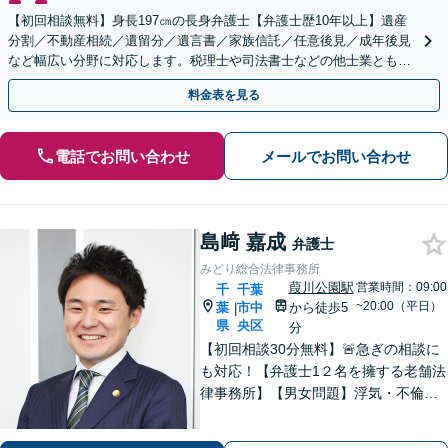
【初回相談無料】身長197㎝の長身弁護士【弁護士歴10年以上】遺産
分割／不動産相続／遺留分／遺言書／家族信託／任意後見／成年後見
など幅広い分野に対応します。税理士や司法書士などの他士業とも連
携【出張相談】【夜間・休日面談】【横浜駅7分】
料金表を見る
電話でお問い合わせ
メールでお問い合わせ
島﨑 嘉成
弁護士
みどり総合法律事務所
葭川公園駅
営業時間：09:00
千
千葉
~20:00（平日）
葉
市中
から徒歩5
|
県
央区
分
【初回相談30分無料】🚨急ぎの相談に
も対応！【弁護士1２名を擁する老舗法
律事務所】【男女問題】浮気・不倫の
慰謝料・親権問題などご相談ください
【借金問題】最適な債務整理をご提案