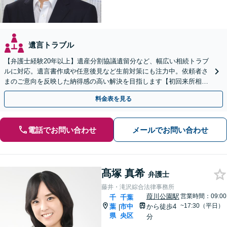
遺言トラブル
【弁護士経験20年以上】遺産分割協議遺留分など、幅広い相続トラブ
ルに対応。遺言書作成や任意後見など生前対策にも注力中。依頼者さ
まのご意向を反映した納得感の高い解決を目指します【初回来所相談
無料】【電話相談・web面談可】【千葉中央駅5分】
料金表を見る
電話でお問い合わせ
メールでお問い合わせ
髙塚 真希
弁護士
藤井・滝沢綜合法律事務所
葭川公園駅
営業時間：09:00
千
千葉
~17:30（平日）
葉
市中
から徒歩4
|
県
央区
分