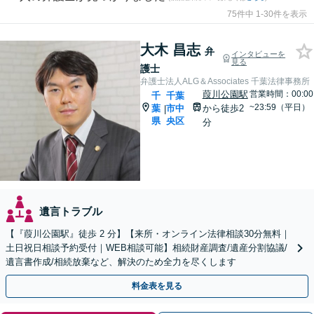
75件中 1-30件を表示
大木 昌志
弁
インタビューを
見る
護士
弁護士法人ALG＆Associates 千葉法律事務所
葭川公園駅
営業時間：00:00
千
千葉
~23:59（平日）
葉
市中
から徒歩2
|
県
央区
分
遺言トラブル
【『葭川公園駅』徒歩 2 分】【来所・オンライン法律相談30分無料｜
土日祝日相談予約受付｜WEB相談可能】相続財産調査/遺産分割協議/
遺言書作成/相続放棄など、解決のため全力を尽くします
料金表を見る