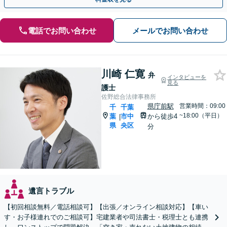
電話でお問い合わせ
メールでお問い合わせ
川崎 仁寛
弁
インタビューを
見る
護士
佐野総合法律事務所
県庁前駅
営業時間：09:00
千
千葉
~18:00（平日）
葉
市中
から徒歩4
|
県
央区
分
遺言トラブル
【初回相談無料／電話相談可】【出張／オンライン相談対応】【車い
す・お子様連れでのご相談可】宅建業者や司法書士・税理士とも連携