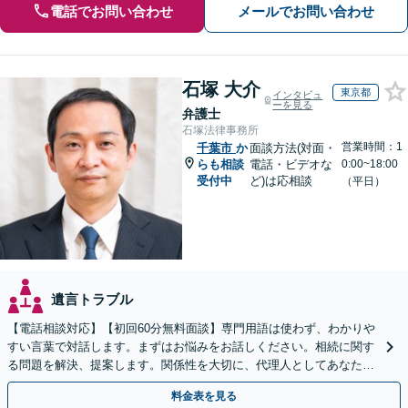
電話でお問い合わせ
メールでお問い合わせ
石塚 大介
東京都
インタビュ
ーを見る
弁護士
石塚法律事務所
営業時間：1
千葉市
か
面談方法(対面・
らも相談
電話・ビデオな
0:00~18:00
受付中
ど)は応相談
（平日）
遺言トラブル
【電話相談対応】【初回60分無料面談】専門用語は使わず、わかりや
すい言葉で対話します。まずはお悩みをお話しください。相続に関す
る問題を解決、提案します。関係性を大切に、代理人としてあなたの
利益を守ります【夜間休日対応】【カード利用可】
料金表を見る