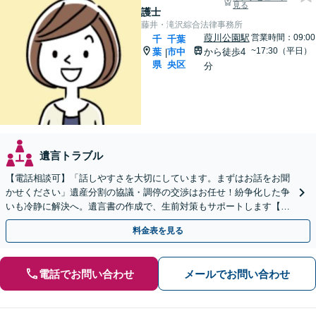
見る
護士
藤井・滝沢綜合法律事務所
葭川公園駅
営業時間：09:00
千
千葉
~17:30（平日）
葉
市中
から徒歩4
|
県
央区
分
遺言トラブル
【電話相談可】「話しやすさを大切にしています。まずはお話をお聞
かせください」遺産分割の協議・調停の交渉はお任せ！紛争化した争
いも冷静に解決へ。遺言書の作成で、生前対策もサポートします【夜
間・休日面談可】【葭川公園駅5分】
料金表を見る
電話でお問い合わせ
メールでお問い合わせ