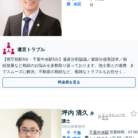
県
央区
分
遺言トラブル
【県庁前駅4分・千葉中央駅5分】遺産分割協議／遺留分侵害請求／相
続放棄など相続のお悩みを多数取り扱っております。他士業との連携
でスムーズに解決。不動産の相続など、複雑なトラブルもお任せくだ
さい。【初回面談相談30分無料】
料金表を見る
坪内 清久
弁
インタビューを
見る
護士
Sfil法律事務所
千葉中央駅
営業時間：07:00
千
千葉