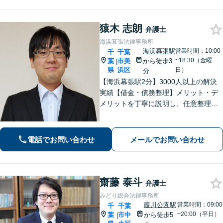
富です。【京成電鉄「千葉中央駅」5
分】
猿木 志朗
弁護士
海浜幕張法律事務所
海浜幕張駅
営業時間：10:00
千
千葉
~18:30（金曜
葉
市美
から徒歩3
|
県
浜区
日）
分
【海浜幕張駅2分】3000人以上の解決
実績【借金・債務整理】メリット・デ
メリットを丁寧に説明し、任意整理・
個人再生・自己破産を検討します【刑
事事件】お問い合わせは原則翌営業日
以内に回答、電話は弁護士直通です
電話でお問い合わせ
メールでお問い合わせ
【休日・夜間面談は事前予約】
齋藤 泰斗
弁護士
みどり総合法律事務所
葭川公園駅
営業時間：09:00
千
千葉
~20:00（平日）
葉
市中
から徒歩5
|