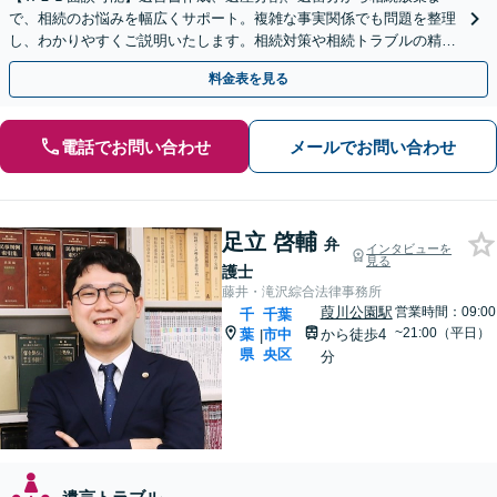
で、相続のお悩みを幅広くサポート。複雑な事実関係でも問題を整理
し、わかりやすくご説明いたします。相続対策や相続トラブルの精神
的なご負担を減らし、最適な解決を目指します。
料金表を見る
電話でお問い合わせ
メールでお問い合わせ
足立 啓輔
弁
インタビューを
見る
護士
藤井・滝沢綜合法律事務所
葭川公園駅
営業時間：09:00
千
千葉
~21:00（平日）
葉
市中
から徒歩4
|
県
央区
分