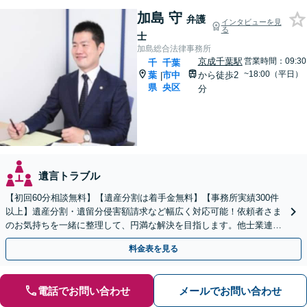
加島 守
弁護
インタビューを見
る
士
加島総合法律事務所
京成千葉駅
営業時間：09:30
千
千葉
~18:00（平日）
葉
市中
から徒歩2
|
県
央区
分
遺言トラブル
【初回60分相談無料】【遺産分割は着手金無料】【事務所実績300件
以上】遺産分割・遺留分侵害額請求など幅広く対応可能！依頼者さま
のお気持ちを一緒に整理して、円満な解決を目指します。他士業連携
でスピード解決【出張相談OK】
料金表を見る
電話でお問い合わせ
メールでお問い合わせ