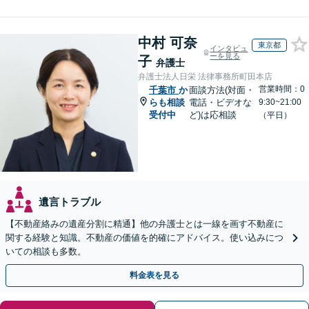
中村 可奈
東京都
インタビュ
ーを見る
子
弁護士
弁護士法人日栄 法律事務所町田本店
営業時間：0
千葉市
か
面談方法(対面・
らも相談
電話・ビデオな
9:30~21:00
受付中
ど)は応相談
（平日）
遺言トラブル
【不動産絡みの遺産分割に精通】他の弁護士とは一線を画す不動産に
関する経験と知識。不動産の価値を的確にアドバイス。使い込みにつ
いての相談も多数。
料金表を見る