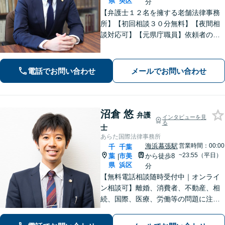
県
央区
分
【弁護士１２名を擁する老舗法律事務
所】【初回相談３０分無料】【夜間相
談対応可】【元県庁職員】依頼者の方
の一番身近な相談相手を目指していま
す。地域に信頼されている歴史のある
法律事務所です。
電話でお問い合わせ
メールでお問い合わせ
沼倉 悠
弁護
インタビューを見
る
士
あらた国際法律事務所
海浜幕張駅
営業時間：00:00
千
千葉
~23:55（平日）
葉
市美
から徒歩8
|
県
浜区
分
【無料電話相談随時受付中｜オンライ
ン相談可】離婚、消費者、不動産、相
続、国際、医療、労働等の問題に注力
し、10年間弁護士として活動してきま
した。相談者・依頼者に寄り添った対