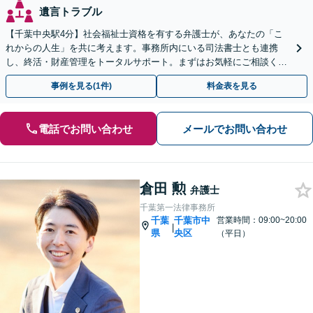
遺言トラブル
【千葉中央駅4分】社会福祉士資格を有する弁護士が、あなたの「こ
れからの人生」を共に考えます。事務所内にいる司法書士とも連携
し、終活・財産管理をトータルサポート。まずはお気軽にご相談くだ
さい【休日・夜間相談可】【出張相談も柔軟に対応】
事例を見る(1件)
料金表を見る
電話でお問い合わせ
メールでお問い合わせ
倉田 勲
弁護士
千葉第一法律事務所
千葉
千葉市中
営業時間：09:00~20:00
|
県
央区
（平日）