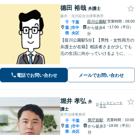
德田 裕哉
弁護士
藤井・滝沢綜合法律事務所
葭川公園駅
営業時間：09:00
千
千葉
~17:00（平日）
葉
市中
から徒歩4
|
県
央区
分
【葭川公園駅5分】【男性・女性両方の
弁護士が在籍】相談者さまが少しでも
元の生活に向かっていけるように、最
大限尽力させていただきます。まずは
お気軽にご相談ください。【事前予約
で休日・夜間面談可】【完全個室】
電話でお問い合わせ
メールでお問い合わせ
堀井 孝弘
弁
インタビューを
見る
護士
星空法律事務所
県庁前駅
営業時間：10:00
千
千葉
~19:00（平日）
葉
市中
から徒歩3
|
県
央区
分