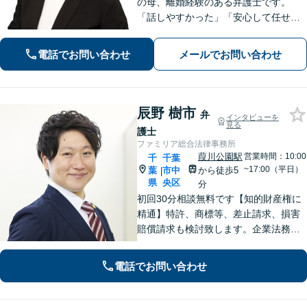
の母、離婚経験のある弁護士です。
「話しやすかった」「安心して任せら
れた」といったお声を頂戴していま
す。最後まで話を遮らずにお聞きし、
電話でお問い合わせ
メールでお問い合わせ
丁寧な対応を心がけます。お気軽にご
相談ください【JR千葉駅15分、葭川公
園駅5分】
辰野 樹市
弁
インタビューを
見る
護士
ファミリア総合法律事務所
葭川公園駅
営業時間：10:00
千
千葉
~17:00（平日）
葉
市中
から徒歩5
|
県
央区
分
初回30分相談無料です【知的財産権に
精通】特許、商標等、差止請求、損害
賠償請求も検討致します。企業法務・
顧問契約・刑事事件・離婚・相続・不
動産など分野の区別なく、複雑・特殊
電話でお問い合わせ
な事案でも全力で対応します。千葉県
内に限らず、関東エリア内であれば出
張可