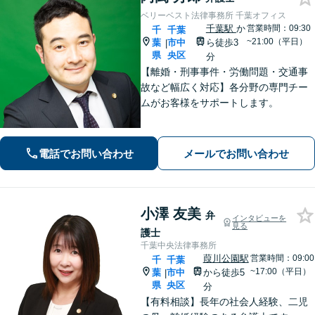
ベリーベスト法律事務所 千葉オフィス
千葉駅
か
営業時間：09:30
千
千葉
~21:00（平日）
葉
市中
ら徒歩3
|
県
央区
分
【離婚・刑事事件・労働問題・交通事
故など幅広く対応】各分野の専門チー
ムがお客様をサポートします。
電話でお問い合わせ
メールでお問い合わせ
小澤 友美
弁
インタビューを
見る
護士
千葉中央法律事務所
葭川公園駅
営業時間：09:00
千
千葉
~17:00（平日）
葉
市中
から徒歩5
|
県
央区
分
【有料相談】長年の社会人経験、二児