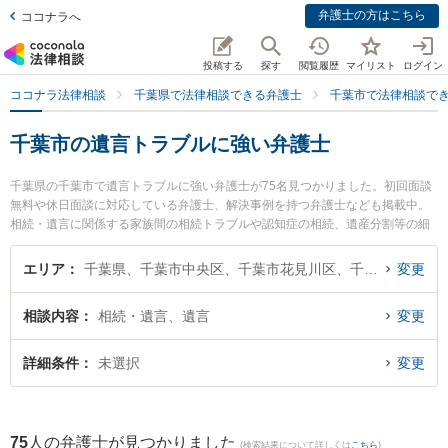
弁護士の方はこちら
ココナラへ
投稿する
探す
閲覧履歴
マイリスト
ログイン
ココナラ法律相談
千葉県で法律相談できる弁護士
千葉市で法律相談で
千葉市の遺言トラブルに強い弁護士
千葉県の千葉市で遺言トラブルに強い弁護士が75名見つかりました。初回面談
無料や休日面談に対応している弁護士、解決事例を持つ弁護士なども掲載中。
相続・遺言に関係する家族間の相続トラブルや認知症の相続、遺産分割等の細
かな分野での絞り込み検索もでき便利です。特に弁護士法人ALG＆Associates
千葉法律事務所の大木 昌志弁護士や竹中法律事務所の竹中 恵弁護士、佐野総合
エリア
千葉県、千葉市中央区、千葉市花見川区、千葉市稲毛区、千葉市若葉区、千葉市緑区、千葉市美浜区
変更
法律事務所の石垣 ゆり子弁護士のプロフィール情報や弁護士費用、強みなどが
注目されています。『千葉市で土日や夜間に発生した遺言トラブルのトラブル
相談内容
相続・遺言、遺言
変更
を今すぐに弁護士に相談したい』『遺言トラブルのトラブル解決の実績豊富な
近くの弁護士を検索したい』『初回相談無料で遺言トラブルを法律相談できる
千葉市内の弁護士に相談予約したい』などでお困りの相談者さんにおすすめで
詳細条件
未選択
変更
す。
75
人の弁護士が見つかりました
(検索結果について詳しくは
こちら
)