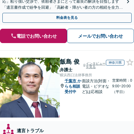
応」粘り強い交渉で、依頼者さまにとって最良の解決を目指します
「遺言書作成で紛争を回避」「高齢者・障がい者の方の相続を全力サ
ポート」【全国出張】【完全個室制】【バリアフリー対応】
料金表を見る
電話でお問い合わせ
メールでお問い合わせ
飯島 俊
神奈川県
インタビュー
を見る
弁護士
横浜西口法律事務所
営業時間：0
千葉市
か
面談方法(対面・
らも相談
電話・ビデオな
9:00~20:00
受付中
ど)は応相談
（平日）
遺言トラブル