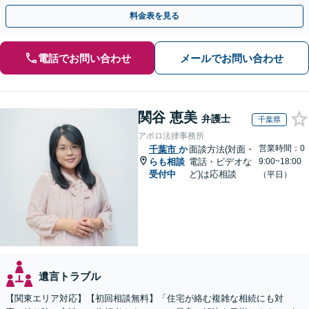
上！＆相続の著書・セミナー多数】弁護士複数所属
料金表を見る
電話でお問い合わせ
メールでお問い合わせ
関谷 恵美
弁護士
千葉県
アポロ法律事務所
営業時間：0
千葉市
か
面談方法(対面・
らも相談
電話・ビデオな
9:00~18:00
受付中
ど)は応相談
（平日）
遺言トラブル
【関東エリア対応】【初回相談無料】「住宅が絡む複雑な相続にも対