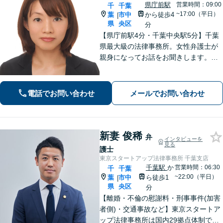
県庁前駅
営業時間：09:00
千
千葉
~17:00（平日）
葉
市中
から徒歩4
|
県
央区
分
【県庁前駅4分・千葉中央駅5分】千葉
県最大級の法律事務所。女性弁護士が
親身になってお話をお聞きします。不
動産トラブル／債権回収／債務整理な
ど身近な法律トラブルはお任せくださ
い。【初回相談30分無料】【夜間・休
電話でお問い合わせ
メールでお問い合わせ
日の相談可能】
新妻 俊稀
弁
インタビューを
見る
護士
東京スタートアップ法律事務所 千葉支店
千葉駅
か
営業時間：06:30
千
千葉
~22:00（平日）
葉
市中
ら徒歩1
|
県
央区
分
【離婚・不倫の慰謝料・刑事事件(加害
者側)・交通事故など】東京スタートア
ップ法律事務所は国内29拠点体制で全