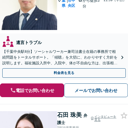
~21:59（平日）
葉
市中
から徒歩3
|
県
央区
分
遺言トラブル
【千葉中央駅4分】ソーシャルワーカー兼司法書士在籍の事務所で相
続問題をトータルサポート。「傾聴」を大切に、わかりやすく方針を
説明します。福祉施設入所中、入院中、体が不自由な方は、出張相談
なども柔軟に対応します【休日／夜間面談OK】
料金表を見る
電話でお問い合わせ
メールでお問い合わせ
石田 珠美
弁
インタビューを
見る
護士
Sfil法律事務所