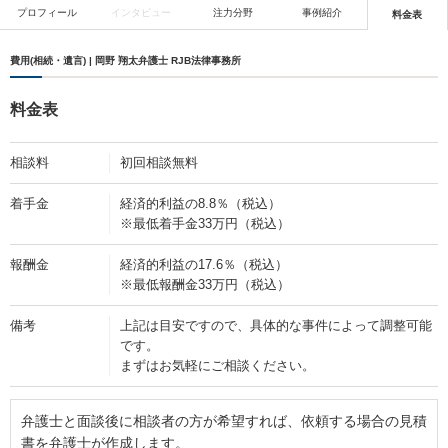
プロフィール
インタビュー
注力分野
事例紹介
料金表
費用(相続・遺言) | 岡野 翔太弁護士 RJB法律事務所
料金表
相談料
初回相談無料
着手金
経済的利益の8.8％（税込）
※最低着手金33万円（税込）
報酬金
経済的利益の17.6％（税込）
※最低報酬金33万円（税込）
備考
上記は目安ですので、具体的な事件によって調整可能
です。
まずはお気軽にご相談ください。
弁護士と面談後に相談者の方が希望すれば、依頼する場合の見積
書を弁護士が作成します。