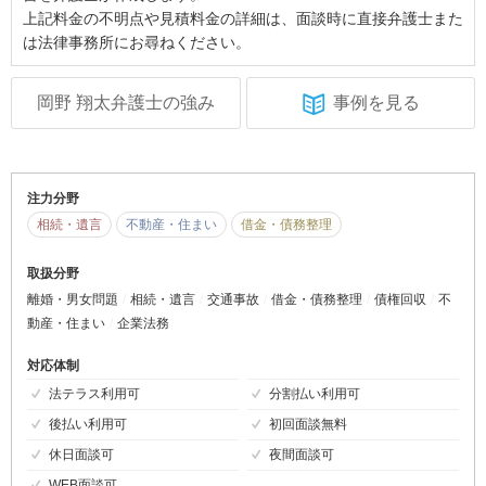
上記料金の不明点や見積料金の詳細は、面談時に直接弁護士また
は法律事務所にお尋ねください。
岡野 翔太弁護士の強み
事例を見る
注力分野
相続・遺言
不動産・住まい
借金・債務整理
取扱分野
離婚・男女問題
相続・遺言
交通事故
借金・債務整理
債権回収
不
動産・住まい
企業法務
対応体制
法テラス利用可
分割払い利用可
後払い利用可
初回面談無料
休日面談可
夜間面談可
WEB面談可