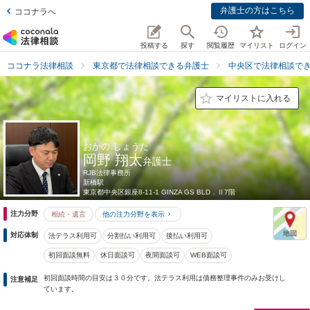
弁護士の方はこちら
ココナラへ
投稿する
探す
閲覧履歴
マイリスト
ログイン
ココナラ法律相談
東京都で法律相談できる弁護士
中央区で法律相談で
マイリストに入れる
おかの しょうた
岡野 翔太
弁護士
RJB法律事務所
新橋駅
東京都
中央区銀座8-11-1 GINZA GS BLD．Ⅱ7階
注力分野
相続・遺言
他の注力分野を表示
対応体制
法テラス利用可
分割払い利用可
後払い利用可
初回面談無料
休日面談可
夜間面談可
WEB面談可
初回面談時間の目安は３０分です。法テラス利用は債務整理事件のみお受けし
注意補足
ています。