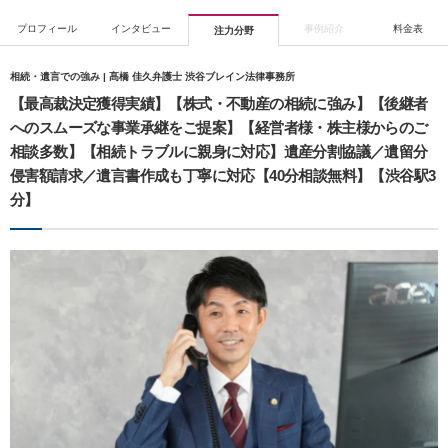
プロフィール
インタビュー
事例紹介
料金表
注力分野
相続・遺言での強み | 髙橋 佳久弁護士 渋谷ブレイン法律事務所
【最高裁決定獲得実績】【株式・不動産の相続に強み】【後継者
へのスムーズな事業承継をご提案】【経営者様・株主様からのご
相談多数】【相続トラブルに親身に対応】遺産分割協議／遺留分
侵害額請求／遺言書作成も丁寧に対応【40分相談無料】【渋谷駅3
分】