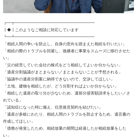
┏━┳━━━━━━━━━━━━━━━━━━━━
┃◆┃このようなご相談に対応しています
┗━┻━━━━━━━━━━━━━━━━━━━━
「相続人間の争いを防止し、自身の意向を踏まえた相続を行いたい」
「相続の際のトラブルを回避し、後継者に事業をスムーズに移行させた
い」
「父の経営していた会社の株式をどう相続してよいか分からない」
「遺産分割協議がまとまらない／まとまらないことが予想される」
「協議中の遺産分割案に納得できないので、交渉してほしい」
「土地、建物を相続したが、どう分割すればよいか分からない」
「相続した遺産の取り分が少ないため、遺留分侵害額請求をしたい／さ
れている」
「認知症になった時に備え、任意後見契約を結びたい」
「遺産が多岐にわたり、相続人間のトラブルを防止するため、遺言書の
作成してほしい」
「債務が発覚したため、相続放棄の期間は経過したが相続放棄をした
い」