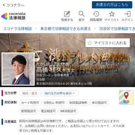
弁護士の方はこちら
ココナラへ
投稿する
探す
閲覧履歴
マイリスト
ログイン
ココナラ法律相談
東京都で法律相談できる弁護士
渋谷区で法律相談で
マイリストに入れる
たかはし よしひさ
髙橋 佳久
弁護士
渋谷ブレイン法律事務所
渋谷駅
東京都
渋谷区渋谷3-6-20 第5矢木ビル7階
注力分野
相続・遺言
他の注力分野を表示
対応体制
カード利用可
分割払い利用可
初回面談無料
休日面談可
夜間面談可
電話相談可
WEB面談可
初回の法律相談は40分無料です。ご相談は全国より受け付けておりますの
注意補足
で、お気軽にお問い合わせください。お支払いはクレジットカード、スマホ決
済でのご利用も可能です。