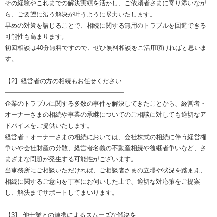
その経験やこれまでの解決実績を活かし、ご依頼者さまに寄り添いなが
ら、ご要望に沿う解決が叶うように尽力いたします。
早めの対策を講じることで、相続に関する無用のトラブルを回避できる
可能性も高まります。
初回相談は40分無料ですので、ぜひ無料相談をご活用頂ければと思いま
す。
【2】経営者の方の相続もお任せください
━━━━━━━━━━━━━━━━━━━
企業のトラブルに関する多数の事件を解決してきたことから、経営者・
オーナーさまの相続や事業の承継についてのご相談に対しても適切なア
ドバイスをご提供いたします。
経営者・オーナーさまの相続においては、会社株式の相続に伴う経営権
争いや会社財産の分散、経営者名義の不動産相続や後継者争いなど、さ
まざまな問題が発生する可能性がございます。
当事務所にご相談いただければ、ご相談者さまの立場や状況を踏まえ、
相続に関するご意向を丁寧にお伺いした上で、適切な対応策をご提案
し、解決までサポートしてまいります。
【3】 他士業との連携によるスムーズな解決を