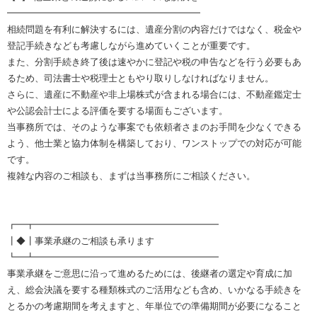
━━━━━━━━━━━━━━━━━━━━━
相続問題を有利に解決するには、遺産分割の内容だけではなく、税金や
登記手続きなども考慮しながら進めていくことが重要です。
また、分割手続き終了後は速やかに登記や税の申告などを行う必要もあ
るため、司法書士や税理士ともやり取りしなければなりません。
さらに、遺産に不動産や非上場株式が含まれる場合には、不動産鑑定士
や公認会計士による評価を要する場面もございます。
当事務所では、そのような事案でも依頼者さまのお手間を少なくできる
よう、他士業と協力体制を構築しており、ワンストップでの対応が可能
です。
複雑な内容のご相談も、まずは当事務所にご相談ください。
┏━┳━━━━━━━━━━━━━━━━━━━━
┃◆┃事業承継のご相談も承ります
┗━┻━━━━━━━━━━━━━━━━━━━━
事業承継をご意思に沿って進めるためには、後継者の選定や育成に加
え、総会決議を要する種類株式のご活用なども含め、いかなる手続きを
とるかの考慮期間を考えますと、年単位での準備期間が必要になること