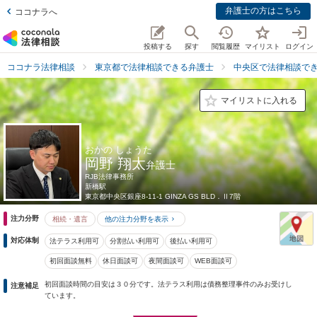
弁護士の方はこちら
ココナラへ
投稿する
探す
閲覧履歴
マイリスト
ログイン
ココナラ法律相談
東京都で法律相談できる弁護士
中央区で法律相談で
マイリストに入れる
おかの しょうた
岡野 翔太
弁護士
RJB法律事務所
新橋駅
東京都
中央区銀座8-11-1 GINZA GS BLD．Ⅱ7階
注力分野
相続・遺言
他の注力分野を表示
対応体制
法テラス利用可
分割払い利用可
後払い利用可
初回面談無料
休日面談可
夜間面談可
WEB面談可
初回面談時間の目安は３０分です。法テラス利用は債務整理事件のみお受けし
注意補足
ています。