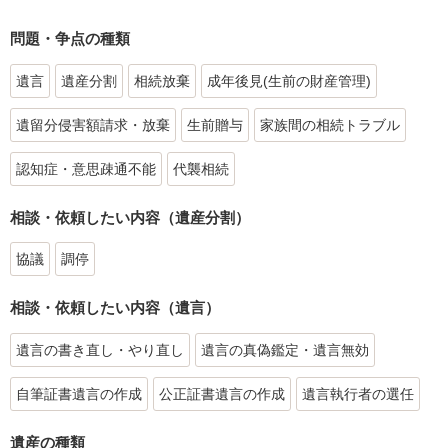
問題・争点の種類
遺言
遺産分割
相続放棄
成年後見(生前の財産管理)
遺留分侵害額請求・放棄
生前贈与
家族間の相続トラブル
認知症・意思疎通不能
代襲相続
相談・依頼したい内容（遺産分割）
協議
調停
相談・依頼したい内容（遺言）
遺言の書き直し・やり直し
遺言の真偽鑑定・遺言無効
自筆証書遺言の作成
公正証書遺言の作成
遺言執行者の選任
遺産の種類