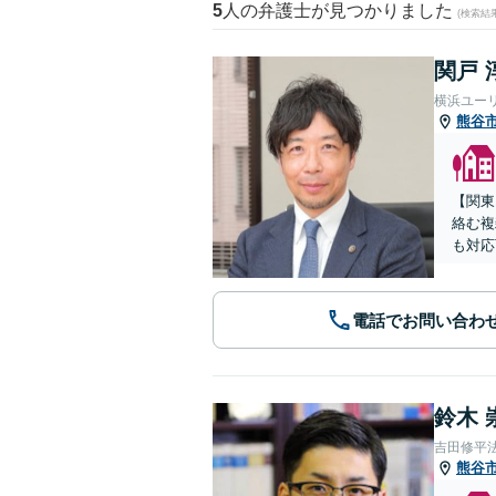
5
人の弁護士が見つかりました
(検索結
関戸 
横浜ユー
熊谷
【関東
絡む複
も対応
電話でお問い合わ
鈴木 
吉田修平
熊谷