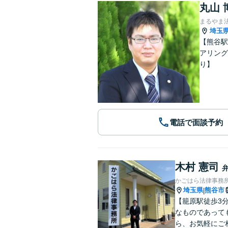
丸山 
まるやま
埼玉
【熊谷駅
アリング
り】
電話で面談予約
木村 憲司
かごはら法律事務
埼玉県
熊谷市
|
【籠原駅徒歩3
なものであって
ら、お気軽にご