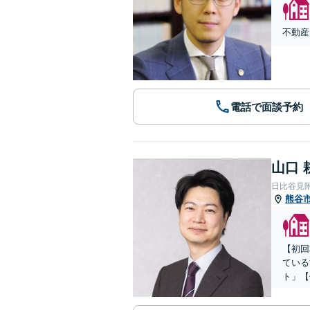
不動産
電話で面談予約
山口 
日比谷見
熊谷
【初回
ている
ト」【