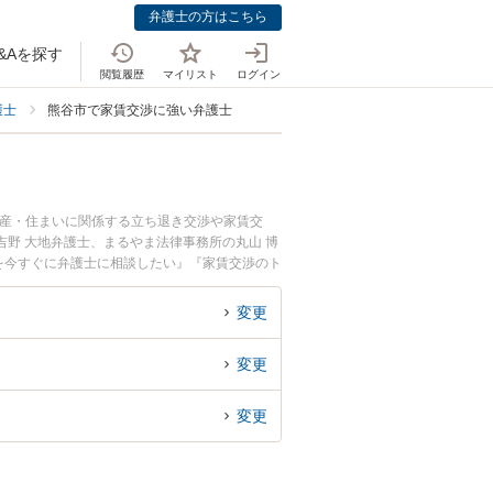
弁護士の方はこちら
&Aを探す
閲覧履歴
マイリスト
ログイン
護士
熊谷市で家賃交渉に強い弁護士
動産・住まいに関係する立ち退き交渉や家賃交
野 大地弁護士、まるやま法律事務所の丸山 博
を今すぐに弁護士に相談したい』『家賃交渉のト
たい』などでお困りの相談者さんにおすすめで
変更
変更
変更