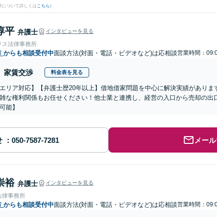
果について詳しくは
こちら
)
淳平
弁護士
インタビューを見る
リス法律事務所
市
からも相談受付中
面談方法(対面・電話・ビデオなど)は応相談
営業時間：09:0
家賃交渉
料金表を見る
エリア対応】【弁護士歴20年以上】借地借家問題を中心に解決実績がありま
雑な権利関係もお任せください！他士業と連携し、経営の入口から売却の出
可能】
せ
メール
崇裕
弁護士
インタビューを見る
法律事務所
市
からも相談受付中
面談方法(対面・電話・ビデオなど)は応相談
営業時間：09:0