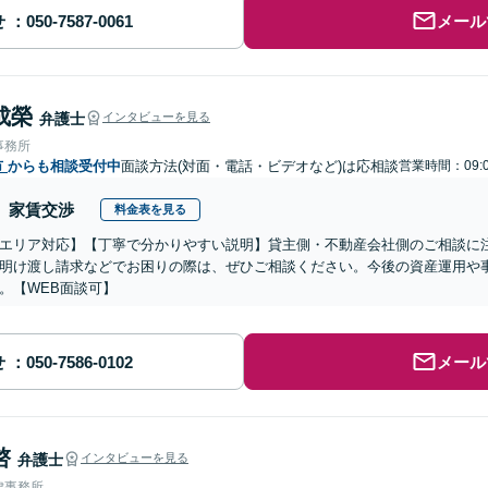
せ
メール
成榮
弁護士
インタビューを見る
事務所
市
からも相談受付中
面談方法(対面・電話・ビデオなど)は応相談
営業時間：09:0
家賃交渉
料金表を見る
エリア対応】【丁寧で分かりやすい説明】貸主側・不動産会社側のご相談に
明け渡し請求などでお困りの際は、ぜひご相談ください。今後の資産運用や
。【WEB面談可】
せ
メール
啓
弁護士
インタビューを見る
律事務所