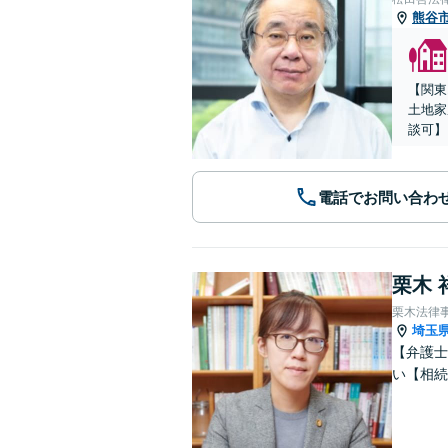
熊谷
【関東
土地家
談可】
電話でお問い合わ
栗木 
栗木法律
埼玉
【弁護士
い【相続