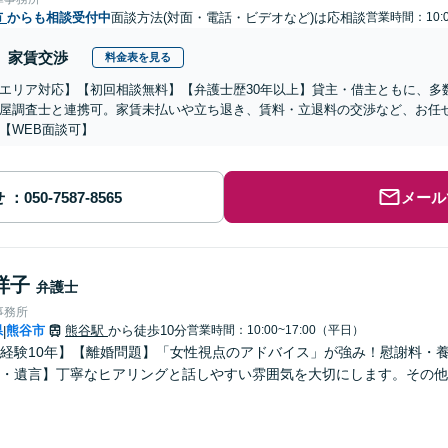
市
からも相談受付中
面談方法(対面・電話・ビデオなど)は応相談
営業時間：10:0
家賃交渉
料金表を見る
エリア対応】【初回相談無料】【弁護士歴30年以上】貸主・借主ともに、多
屋調査士と連携可。家賃未払いや立ち退き、賃料・立退料の交渉など、お任
【WEB面談可】
せ
メール
祥子
弁護士
事務所
県
熊谷市
熊谷駅
から徒歩10分
営業時間：10:00~17:00（平日）
|
経験10年】【離婚問題】「女性視点のアドバイス」が強み！慰謝料・
・遺言】丁寧なヒアリングと話しやすい雰囲気を大切にします。その他