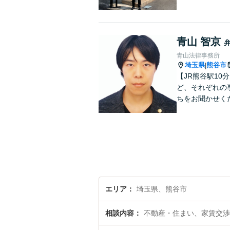
青山 智京
青山法律事務所
埼玉県
熊谷市
|
【JR熊谷駅1
ど、それぞれの
ちをお聞かせく
エリア
埼玉県、熊谷市
相談内容
不動産・住まい、家賃交渉