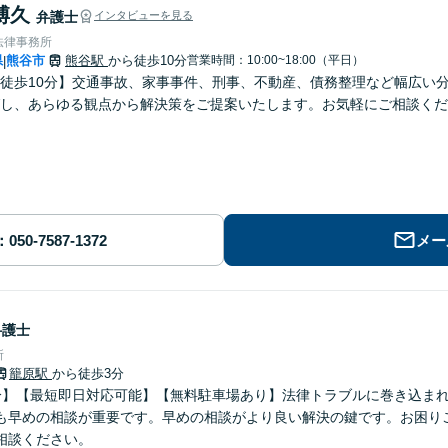
博久
弁護士
インタビューを見る
法律事務所
県
熊谷市
熊谷駅
から徒歩10分
営業時間：10:00~18:00（平日）
|
徒歩10分】交通事故、家事事件、刑事、不動産、債務整理など幅広い
し、あらゆる観点から解決策をご提案いたします。お気軽にご相談くだ
メー
弁護士
所
籠原駅
から徒歩3分
分】【最短即日対応可能】【無料駐車場あり】法律トラブルに巻き込ま
も早めの相談が重要です。早めの相談がより良い解決の鍵です。お困り
相談ください。