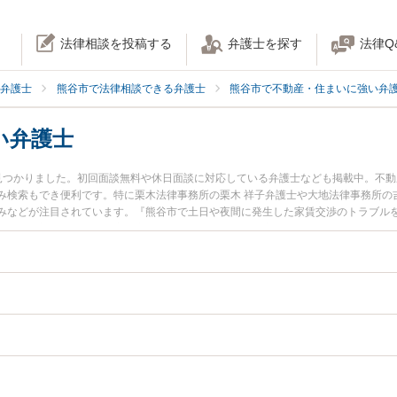
法律相談を投稿する
弁護士を探す
法律Q
弁護士
熊谷市で法律相談できる弁護士
熊谷市で不動産・住まいに強い弁
い弁護士
見つかりました。初回面談無料や休日面談に対応している弁護士なども掲載中。不
み検索もでき便利です。特に栗木法律事務所の栗木 祥子弁護士や大地法律事務所の吉
みなどが注目されています。『熊谷市で土日や夜間に発生した家賃交渉のトラブル
たい』『初回相談無料で家賃交渉を法律相談できる熊谷市内の弁護士に相談予約し