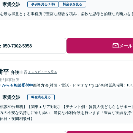
家賃交渉
事例を見る(1件)
料金表を見る
を最も得意とする事務所で豊富な経験を積み，柔軟な思考と的確な判断力を
メール
耕平
弁護士
インタビューを見る
附法律事務所
市
からも相談受付中
面談方法(対面・電話・ビデオなど)は応相談
営業時間：10:0
家賃交渉
料金表を見る
相談30分無料】【関東エリア対応】【テナント側・賃貸人側どちらもサポー
方の不安な気持ちに寄り添い、適切な権利保護を行います「豊富な実績を持
休日・夜間相談可】