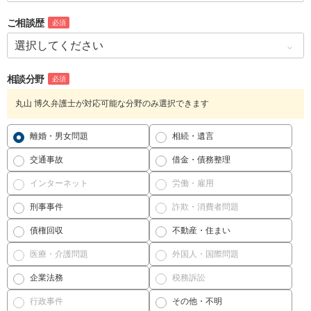
ご相談歴
必須
相談分野
必須
丸山 博久弁護士が対応可能な分野のみ選択できます
離婚・男女問題
相続・遺言
交通事故
借金・債務整理
インターネット
労働・雇用
刑事事件
詐欺・消費者問題
債権回収
不動産・住まい
医療・介護問題
外国人・国際問題
企業法務
税務訴訟
行政事件
その他・不明