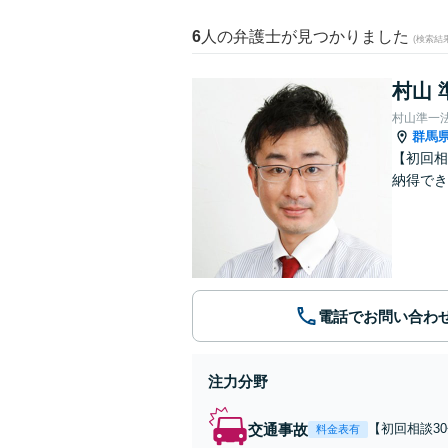
6
人の弁護士が見つかりました
(検索結
村山 
村山準一
群馬
【初回相
納得でき
電話でお問い合わ
注力分野
交通事故
【初回相談3
料金表有