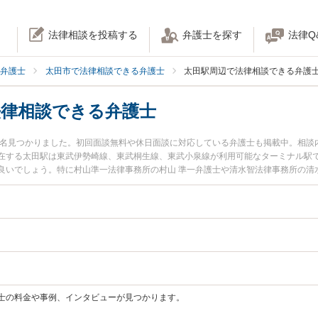
法律相談を投稿する
弁護士を探す
法律Q
弁護士
太田市で法律相談できる弁護士
太田駅周辺で法律相談できる弁護
法律相談できる弁護士
が6名見つかりました。初回面談無料や休日面談に対応している弁護士も掲載中。相
在する太田駅は東武伊勢崎線、東武桐生線、東武小泉線が利用可能なターミナル駅
良いでしょう。特に村山準一法律事務所の村山 準一弁護士や清水智法律事務所の清水
ル情報や弁護士費用、強みなどが注目されています。『加害者側のトラブルを勤務先
解決の実績豊富な太田駅近くの弁護士を検索したい』『初回無料で加害者側を法律
。
士の料金や事例、インタビューが見つかります。