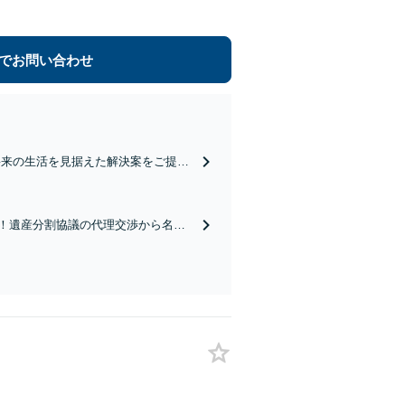
でお問い合わせ
将来の生活を見据えた解決案をご提案
慰謝料、養育費、親権などの獲得を目
！遺産分割協議の代理交渉から名義
スピーディーに相続手続きをお手伝