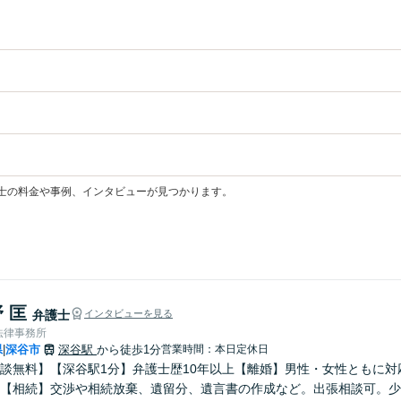
士の料金や事例、インタビューが見つかります。
 匡
弁護士
インタビューを見る
法律事務所
県
深谷市
深谷駅
から徒歩1分
営業時間：本日定休日
|
談無料】【深谷駅1分】弁護士歴10年以上【離婚】男性・女性ともに
【相続】交渉や相続放棄、遺留分、遺言書の作成など。出張相談可。少