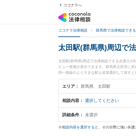
ココナラへ
ココナラ法律相談
群馬県で法律相談できる
太田駅(群馬県)周辺で
太田駅(群馬県)周辺で法律相談できる弁護士
ビュー有無が表示できます。群馬県太田市に所
同一路線のより大きな駅も追加選択して探すと
ィス太田支部の北澤 彩子弁護士のプロフィー
護士に面談予約したい』『加害者側のトラブル
エリア
群馬県、太田駅
い』などでお困りの相談者さんにおすすめです
相談内容
選択してください
詳細条件
未選択
※
相談内容を選択する
と、その分野に強い弁護