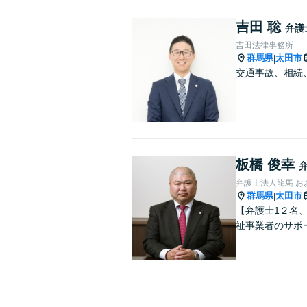
吉田 聡
弁護
吉田法律事務所
群馬県
太田市
|
交通事故、相続
板橋 俊幸
弁護士法人龍馬 お
群馬県
太田市
|
【弁護士1２名
祉事業者のサポ