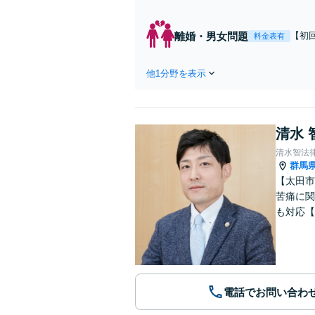
認定などに豊
離婚・男女問題
【初
料金表有
婚・
他1分野を表示
清水 
清水智法
群馬
【太田市
苦痛に関
も対応【
電話でお問い合わ