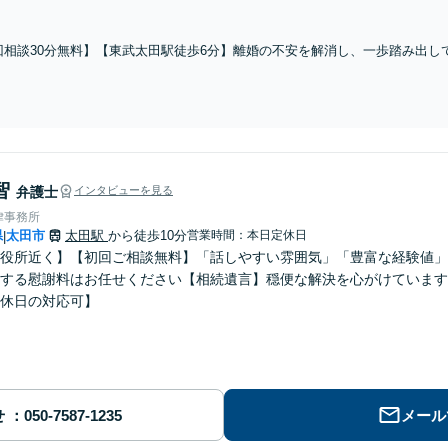
富な実績。交通事故被害で納得がいかない場合はぜひ一度相談ください。
回相談30分無料】【東武太田駅徒歩6分】離婚の不安を解消し、一歩踏み出し
親権・養育費・財産分与、不倫慰謝料などの問題は経験豊富な弁護士にお任せ
智
弁護士
インタビューを見る
律事務所
県
太田市
太田駅
から徒歩10分
営業時間：本日定休日
|
役所近く】【初回ご相談無料】「話しやすい雰囲気」「豊富な経験値」
する慰謝料はお任せください【相続遺言】穏便な解決を心がけています
休日の対応可】
せ
メール