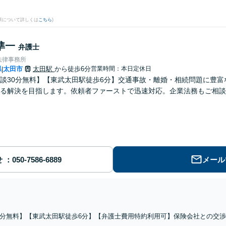
果について詳しくは
こちら
)
準一
弁護士
法律事務所
県
太田市
太田駅
から徒歩6分
営業時間：本日定休日
|
談30分無料】【東武太田駅徒歩6分】交通事故・離婚・相続問題に豊
る解決を目指します。依頼者ファーストで迅速対応。企業法務もご相談
せ
メール
0分無料】【東武太田駅徒歩6分】【弁護士費用特約利用可】保険会社との交