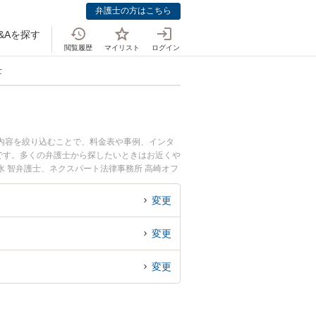
弁護士の方はこちら
&Aを探す
閲覧履歴
マイリスト
ログイン
士
談内容を絞り込むことで、料金表や事例、インタ
です。多くの弁護士から探したいときはお近くや
 智弁護士、ネクスパート法律事務所 高崎オフ
から通いやすい太田駅周辺に事務所を構える弁
相談できる太田駅付近の弁護士に面談予約した
変更
変更
変更