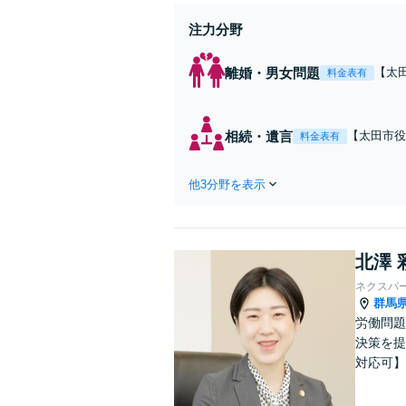
注力分野
離婚・男女問題
【太
料金表有
と話
ます
相続・遺言
【太田市役
料金表有
相続】相続
他3分野を表示
北澤 
ネクスパ
群馬
労働問題
決策を提
対応可】