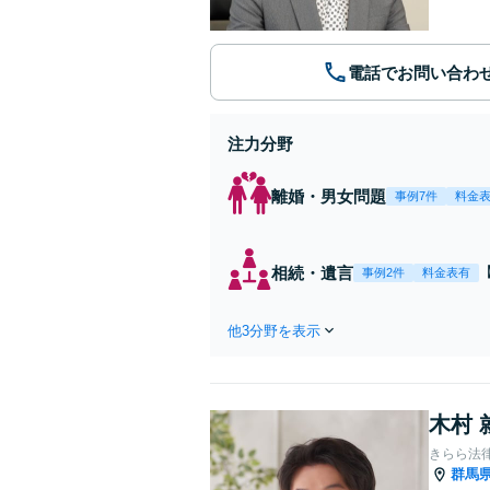
電話でお問い合わ
注力分野
離婚・男女問題
事例7件
料金
相続・遺言
事例2件
料金表有
他3分野を表示
木村 
きらら法
群馬