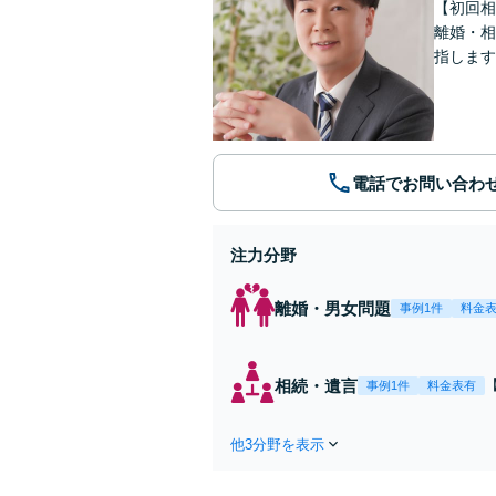
【初回相
離婚・相
指します
電話でお問い合わ
注力分野
離婚・男女問題
事例1件
料金
相続・遺言
事例1件
料金表有
他3分野を表示