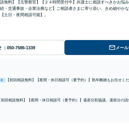
談無料】【元警察官】【２４時間受付中】弁護士に相談すべきかお悩み
続・交通事故・企業法務など】ご相談者さまに寄り添い、きめ細やかな
【土日・夜間相談可能】。
せ
メール
【初回相談無料】【夜間・休日相談可（要予約）】熟年離婚もお任せく
表有
相談ください。モラハラ・DVにも対応。離婚協議・調停、不貞慰謝料請
【初回相談無料】【夜間・休日相談可（要予約）】遺産分割協議、遺留分の請
交渉、調停、訴訟対応まで幅広くお任せください