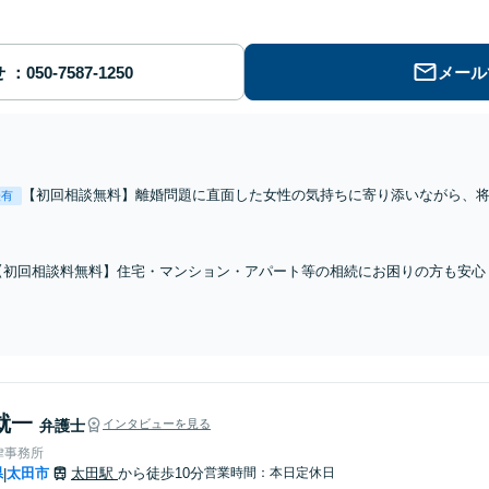
せ
メール
【初回相談無料】離婚問題に直面した女性の気持ちに寄り添いながら、
表有
します【年間相談件数1000件以上】蓄積したノウハウと交渉術を武器に
指します【夜間・休日面談可】
【初回相談料無料】住宅・マンション・アパート等の相続にお困りの方も安心
変更までフルサポート！【全国対応可】豊富な拠点と組織力を活かし円満かつ
いします【取扱い実績2000件以上】
就一
弁護士
インタビューを見る
律事務所
県
太田市
太田駅
から徒歩10分
営業時間：本日定休日
|