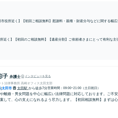
田市役所近く】【初回ご相談無料】慰謝料・親権・財産分与などに関する幅広
し合いができない」「離婚の手続きがわからない」などのお悩みがあればお気
【休日の対応可能】
所近く】【初回のご相談無料】【遺産分割】ご依頼者さまにとって有利な主
した不動産の取り扱いに困っていませんか？そのまま放置せず、お早めにご
彩子
弁護士
インタビューを見る
ート法律事務所 高崎オフィス太田支部
県
太田市
太田駅
から徒歩7分
営業時間：09:00~21:00（土日祝日）
|
や離婚・男女問題を中心に幅広い法律問題に対応しております。ご不安
案して、心の支えになれるよう尽力します。【初回相談無料】まずは心