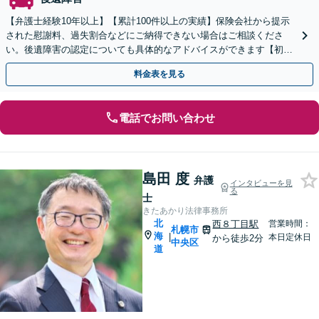
【弁護士経験10年以上】【累計100件以上の実績】保険会社から提示
された慰謝料、過失割合などにご納得できない場合はご相談くださ
い。後遺障害の認定についても具体的なアドバイスができます【初回
相談無料】【分割払い対応】
料金表を見る
電話でお問い合わせ
島田 度
弁護
インタビューを見
る
士
きたあかり法律事務所
北
西８丁目駅
営業時間：
札幌市
海
|
本日定休日
から徒歩2分
中央区
道