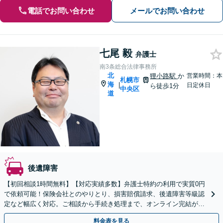
電話でお問い合わせ
メールでお問い合わせ
七尾 毅
弁護士
南3条総合法律事務所
北
狸小路駅
か
営業時間：本
札幌市
海
|
日定休日
ら徒歩1分
中央区
道
後遺障害
【初回相談1時間無料】【対応実績多数】弁護士特約の利用で実質0円
で依頼可能！保険会社とのやりとり、損害賠償請求、後遺障害等級認
定など幅広く対応。ご相談から手続き処理まで、オンライン完結が可
能です【休日・夜間面談OK】【すすきの駅2分】
料金表を見る