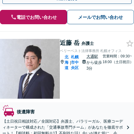
電話でお問い合わせ
メールでお問い合わせ
近藤 岳
弁護士
ベリーベスト法律事務所 札幌オフィス
大通駅
営業時間：09:30~
北
札幌
18:00（土日祝日）
海
市中
から徒歩
|
道
央区
3分
後遺障害
【土日祝日相談対応／全国対応】弁護士、パラリーガル、医療コーデ
ィネーターで構成された「交通事故専門チーム」があなたを徹底サポ
ート！【相談料：初回無料※1】不利益な話し合いが進む前に、今す