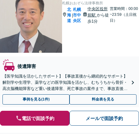
札幌おおぞら法律事務所
中央区役所
営業時間：00:00
北
札幌
~23:59（土日祝
海
市中
前駅
から徒
|
道
央区
日）
歩1分
後遺障害
【医学知識を活かしたサポート】【事故直後から継続的なサポート】
解剖学や生理学、薬学などの医学知識を活かし、むちうちから骨折・
高次脳機能障害など重い後遺障害、死亡事故の案件まで、事故直後か
ら継続的に幅広くサポートします。【西11丁目駅2分】
事例を見る(1件)
料金表を見る
電話で面談予約
メールで面談予約