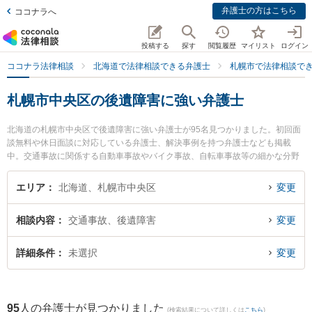
弁護士の方はこちら
ココナラへ
投稿する
探す
閲覧履歴
マイリスト
ログイン
ココナラ法律相談
北海道で法律相談できる弁護士
札幌市で法律相談で
札幌市中央区の後遺障害に強い弁護士
北海道の札幌市中央区で後遺障害に強い弁護士が95名見つかりました。初回面
談無料や休日面談に対応している弁護士、解決事例を持つ弁護士なども掲載
中。交通事故に関係する自動車事故やバイク事故、自転車事故等の細かな分野
での絞り込み検索もでき便利です。特に弁護士法人プロテクトスタンス 札幌事
務所の田中 修次郎弁護士や南3条総合法律事務所の七尾 毅弁護士、ベリーベス
エリア
北海道、札幌市中央区
変更
ト法律事務所 札幌オフィスの近藤 岳弁護士のプロフィール情報や弁護士費用、
強みなどが注目されています。『札幌市中央区で土日や夜間に発生した後遺障
相談内容
交通事故、後遺障害
変更
害のトラブルを今すぐに弁護士に相談したい』『後遺障害のトラブル解決の実
績豊富な近くの弁護士を検索したい』『初回相談無料で後遺障害を法律相談で
きる札幌市中央区内の弁護士に相談予約したい』などでお困りの相談者さんに
詳細条件
未選択
変更
おすすめです。
95
人の弁護士が見つかりました
(検索結果について詳しくは
こちら
)