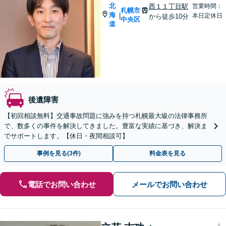
北
西１１丁目駅
営業時間：
札幌市
海
|
本日定休日
から徒歩10分
中央区
道
後遺障害
【初回相談無料】交通事故問題に強みを持つ札幌最大級の法律事務所
で、数多くの事件を解決してきました。豊富な実績に基づき、解決ま
でサポートします。【休日・夜間相談可】
事例を見る(3件)
料金表を見る
電話でお問い合わせ
メールでお問い合わせ