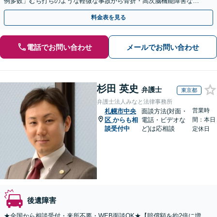
例多数」むち打ちのような軽微な事故から骨折・高次脳機能障害など
の重症事故まで、事故の規模に関わらず対応いたします
料金表を見る
電話でお問い合わせ
メールでお問い合わせ
杉田 英史
弁護士
東京都
弁護士法人みなと法律事務所
営業時
札幌市中央
面談方法(対面・
区
からも相
電話・ビデオな
間：本日
談受付中
ど)は応相談
定休日
後遺障害
★全国から相談受付・来所不要・WEB面談OK★【賠償額を約2倍に増