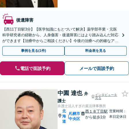
後遺障害
【西11丁目駅3分】【医学知識にもとづいて解決】薬学部卒業・元医
科学研究者の経験から、人身傷害・後遺障害にはより踏み込んだ対応
ができます【治療中からご相談ください】今後の治療への的確なアド
バイスが可能です【初回面談無料】【夜間面談可】
事例を見る(1件)
料金表を見る
電話で面談予約
メールで面談予約
中園 達也
弁
インタビューを
見る
護士
弁護士法人すぎの葉法律事務所
北
西１８丁目駅
営業時間：
札幌市
海
|
本日定休日
から徒歩1分
中央区
道