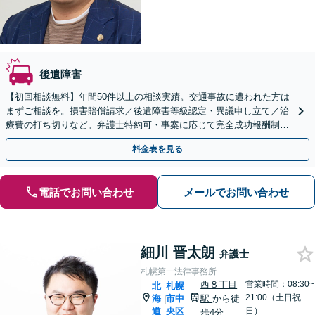
後遺障害
【初回相談無料】年間50件以上の相談実績。交通事故に遭われた方は
まずご相談を。損害賠償請求／後遺障害等級認定・異議申し立て／治
療費の打ち切りなど。弁護士特約可・事案に応じて完全成功報酬制を
採用するなど相談しやすい対応体制です
料金表を見る
電話でお問い合わせ
メールでお問い合わせ
細川 晋太朗
弁護士
札幌第一法律事務所
西８丁目
営業時間：08:30~
北
札幌
21:00（土日祝
海
市中
駅
から徒
|
道
央区
日）
歩4分