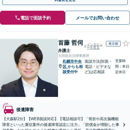
料金表を見る
電話で面談予約
メールでお問い合わせ
首藤 哲伺
東京都
インタビュ
ーを見る
弁護士
大田総合法律事務所
営業時
札幌市中央
面談方法(対面・
区
からも相
電話・ビデオな
間：本日
談受付中
ど)は応相談
定休日
後遺障害
【大森駅2分】【WEB面談対応】【電話相談可】「骨折や高次脳機能
障害といった重症案件の後遺障害認定に注力」「賠償金が増額した事