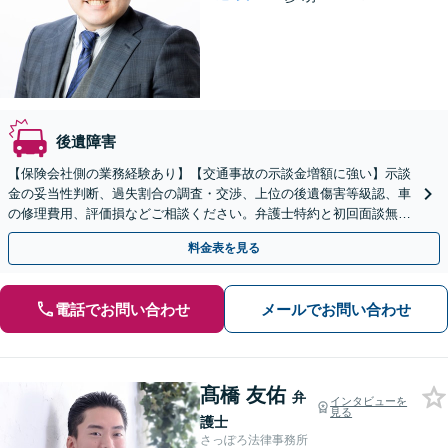
後遺障害
【保険会社側の業務経験あり】【交通事故の示談金増額に強い】示談
金の妥当性判断、過失割合の調査・交渉、上位の後遺傷害等級認、車
の修理費用、評価損などご相談ください。弁護士特約と初回面談無料
で費用も安心。【人身事故／物損事故】
料金表を見る
電話でお問い合わせ
メールでお問い合わせ
髙橋 友佑
弁
インタビューを
見る
護士
さっぽろ法律事務所