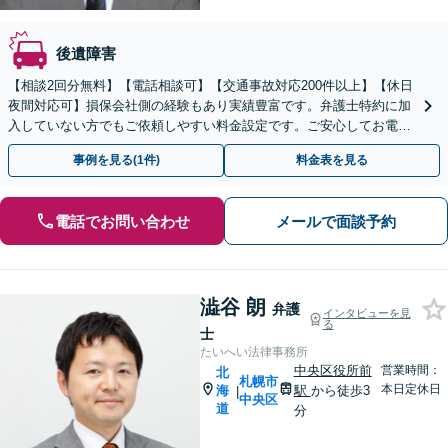
後遺障害
【相談2回分無料】【電話相談可】【交通事故対応200件以上】【休日
夜間対応可】損保会社側の経験もあり実績豊富です。弁護士特約に加
入していない方でもご依頼しやすい料金設定です。ご安心してお電話
ください。【札幌市を中心に全道各地から相談受付中】
事例を見る(1件)
料金表を見る
電話でお問い合わせ
メールで面談予約
澁谷 朗
弁護
インタビューを見
る
士
たいへい法律事務所
中央区役所前
営業時間：
北
札幌市
本日定休日
海
駅
から徒歩3
|
中央区
道
分