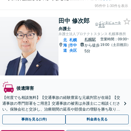
95件中 1-30件を表示
田中 修次郎
インタビューを
見る
弁護士
弁護士法人プロテクトスタンス 札幌事務所
札幌駅
営業時間：09:00~
北
札幌
19:00（土日祝日）
海
市中
から徒歩
|
道
央区
5分
後遺障害
【何度でも相談無料】【交通事故の経験豊富な元裁判官が在籍】【交
通事故の専門部署をご用意】交通事故の被害は弁護士にご相談くださ
い。保険会社と交渉し、治療期間の延長や賠償金の増額を勝ち取りま
す。後遺障害の等級認定の手続きなどもお任せください。
事例を見る(1件)
料金表を見る