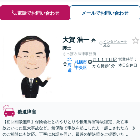
電話でお問い合わせ
メールでお問い合わせ
大賀 浩一
弁
インタビューを
見る
護士
さっぽろ法律事務所
北
西１１丁目駅
営業時間：
札幌市
海
|
本日定休日
から徒歩1分
中央区
道
後遺障害
【初回相談無料】保険会社とのやりとりや後遺障害等級認定、死亡事
故といった重大事故など。無保険で事故を起こした方・起こされた方
のご相談にも対応。丁寧にお話を伺い、最善の解決策をご提案いたし