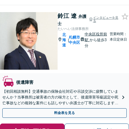
鈴江 遼
弁護
インタビューを見
る
士
たいへい法律事務所
中央区役所前
営業時間：
北
札幌市
本日定休日
海
駅
から徒歩3
|
中央区
道
分
後遺障害
【初回相談無料】交通事故の保険会社対応や示談交渉に疲弊していま
せんか？当事務所は被害者の方の味方として、後遺障害等級認定や死
亡事故などの複雑な案件にも話しやすい弁護士が丁寧に対応します。
弁護士特約利用可。ＷＥＢ面談対応。まずはご相談ください
料金表を見る