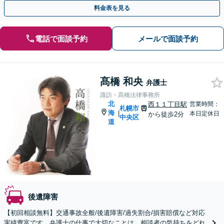
ます【平日夜・土曜相談可】【西11丁目駅1分】
料金表を見る
電話で面談予約
メールで面談予約
髙橋 和央
弁護士
諏訪・髙橋法律事務所
北
西１１丁目駅
営業時間：
札幌市
海
|
本日定休日
から徒歩2分
中央区
道
後遺障害
【初回相談無料】交通事故全般/後遺障害/過失割合/損害賠償など対応
実績豊富です。弁護士の仕事で大切なことは、相談者の気持ちをどれ