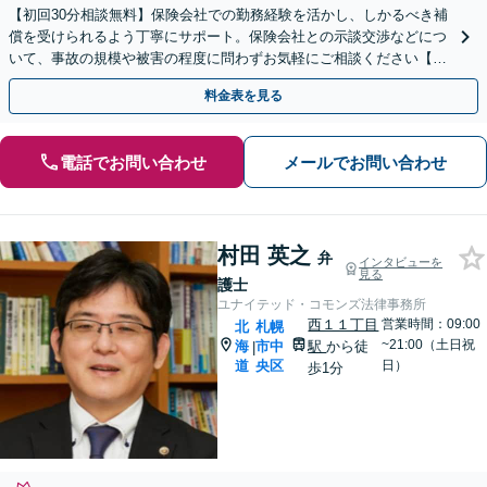
【初回30分相談無料】保険会社での勤務経験を活かし、しかるべき補
償を受けられるよう丁寧にサポート。保険会社との示談交渉などにつ
いて、事故の規模や被害の程度に問わずお気軽にご相談ください【電
話相談OK】【バスセンター前駅徒歩1分】
料金表を見る
電話でお問い合わせ
メールでお問い合わせ
村田 英之
弁
インタビューを
見る
護士
ユナイテッド・コモンズ法律事務所
西１１丁目
営業時間：09:00
北
札幌
~21:00（土日祝
海
市中
駅
から徒
|
道
央区
日）
歩1分