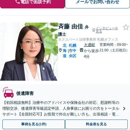
電話で面談予約
メールでお問い合わせ
斉藤 由佳
弁
インタビューを
見る
護士
ネクスパート法律事務所 札幌オフィス
大通駅
営業時間：09:00~
北
札幌
21:00（土日祝日）
海
市中
から徒歩
|
道
央区
4分
後遺障害
【初回相談無料】治療中のアドバイスや保険会社の対応、慰謝料等の
増額交渉、後遺障害等級認定申請、人身事故にお困りの方をトータル
サポート【全国対応可】お怪我で外出が難しい方も、出張相談・電話
相談で様々な不安にお答えします。【夜間・休日相談OK】
事例を見る(1件)
料金表を見る