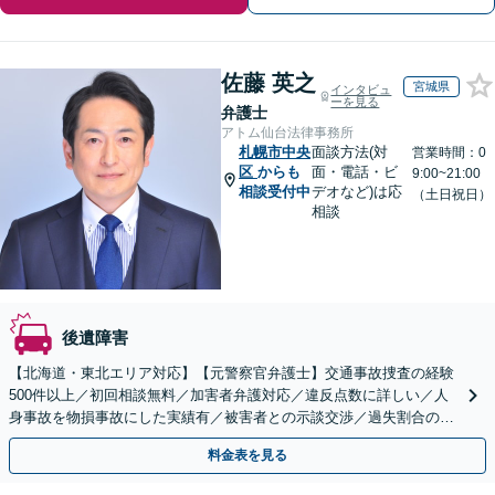
佐藤 英之
宮城県
インタビュ
ーを見る
弁護士
アトム仙台法律事務所
札幌市中央
面談方法(対
営業時間：0
区
からも
面・電話・ビ
9:00~21:00
相談受付中
デオなど)は応
（土日祝日）
相談
後遺障害
【北海道・東北エリア対応】【元警察官弁護士】交通事故捜査の経験
500件以上／初回相談無料／加害者弁護対応／違反点数に詳しい／人
身事故を物損事故にした実績有／被害者との示談交渉／過失割合の交
渉／弁護士費用特約／交通事故を起こしてしまった方／
料金表を見る