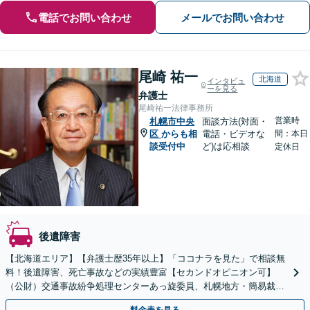
電話でお問い合わせ
メールでお問い合わせ
尾崎 祐一
北海道
インタビュ
ーを見る
弁護士
尾崎祐一法律事務所
営業時
札幌市中央
面談方法(対面・
区
からも相
電話・ビデオな
間：本日
談受付中
ど)は応相談
定休日
後遺障害
【北海道エリア】【弁護士歴35年以上】「ココナラを見た」で相談無
料！後遺障害、死亡事故などの実績豊富【セカンドオピニオン可】
（公財）交通事故紛争処理センターあっ旋委員、札幌地方・簡易裁判
所調停委員の経験あり