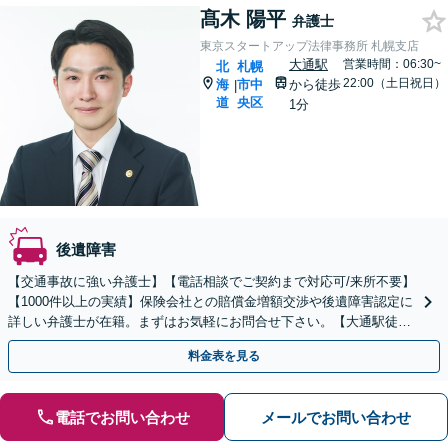
髙木 陽平
弁護士
東京スタートアップ法律事務所 札幌支店
大通駅
営業時間：06:30~
北
札幌
22:00（土日祝日）
海
市中
から徒歩
|
道
央区
1分
後遺障害
【交通事故に強い弁護士】【電話相談でご契約まで対応可/来所不要】
【1000件以上の実績】保険会社との賠償金増額交渉や後遺障害認定に
詳しい弁護士が在籍。まずはお気軽にお問合せ下さい。【大通駅徒歩
1分】
料金表を見る
電話でお問い合わせ
メールでお問い合わせ