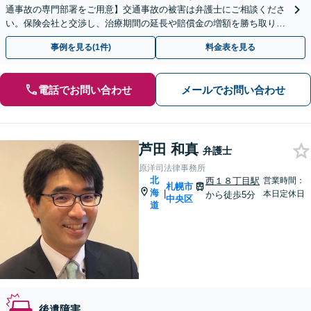
通事故の専門部署をご用意】交通事故の被害は弁護士にご相談くださ
い。保険会社と交渉し、治療期間の延長や賠償金の増額を勝ち取りま
す。後遺障害の等級認定の手続きなどもお任せください。
事例を見る(1件)
料金表を見る
電話でお問い合わせ
メールでお問い合わせ
芦田 和真
弁護士
原洋司法律事務所
北
西１８丁目駅
営業時間：
札幌市
海
|
本日定休日
から徒歩5分
中央区
道
後遺障害