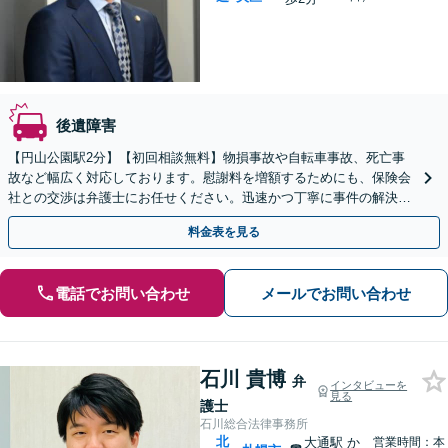
後遺障害
【円山公園駅2分】【初回相談無料】物損事故や自転車事故、死亡事
故など幅広く対応しております。慰謝料を増額するためにも、保険会
社との交渉は弁護士にお任せください。迅速かつ丁寧に事件の解決に
あたります。【電話相談可】【休日・夜間面談可】
料金表を見る
電話でお問い合わせ
メールでお問い合わせ
石川 貴博
弁
インタビューを
見る
護士
石川総合法律事務所
北
大通駅
か
営業時間：本