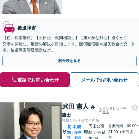
後遺障害
【初回相談無料】【土日祝・夜間相談可】【速やかな対応】速やかに
交渉を開始し、最善の解決を目指します。賠償額増額や過失割合の交
渉、後遺障害等級認定など。
料金表を見る
電話でお問い合わせ
メールでお問い合わせ
武田 憲人
弁
インタビューを
見る
護士
札幌ひかり法律事務所
円山公園
営業時間：09:00~
北
札幌
21:00（土日祝
海
市中
駅
から徒
|
道
央区
日）
歩2分