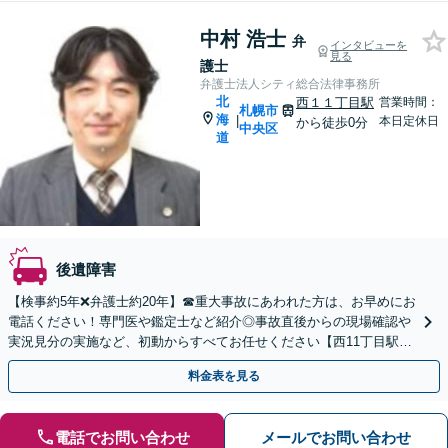
中村 浩士
弁
インタビューを
見る
護士
弁護士法人シティ総合法律事務所
北
西１１丁目駅
営業時間：
札幌市
海
|
本日定休日
から徒歩0分
中央区
道
後遺障害
【検事約5年❌弁護士約20年】☎︎重大事故にあわれた方は、お早めにお
電話ください！専門医や鑑定士など紹介◎事故直後からの現場確認や
実況見分の実施など、初動からすべてお任せください【西11丁目駅直
結】【メディア出演実績多数】【初回相談無料】
料金表を見る
電話でお問い合わせ
メールでお問い合わせ