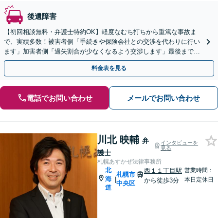
後遺障害
【初回相談無料・弁護士特約OK】軽度なむち打ちから重篤な事故ま
で、実績多数！被害者側「手続きや保険会社との交渉を代わりに行い
ます」加害者側「過失割合が少なくなるよう交渉します」最後まで諦
めず闘います【休日・夜間相談可】【西11丁目駅5分】
料金表を見る
電話でお問い合わせ
メールでお問い合わせ
川北 映輔
弁
インタビューを
見る
護士
札幌あすかぜ法律事務所
北
西１１丁目駅
営業時間：
札幌市
海
|
本日定休日
から徒歩3分
中央区
道