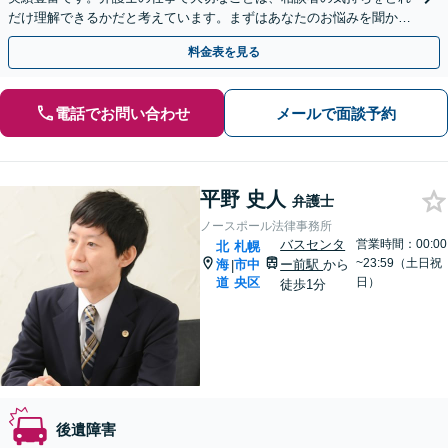
だけ理解できるかだと考えています。まずはあなたのお悩みを聞かせ
てください。
料金表を見る
電話でお問い合わせ
メールで面談予約
平野 史人
弁護士
ノースポール法律事務所
バスセンタ
営業時間：00:00
北
札幌
~23:59（土日祝
海
市中
ー前駅
から
|
道
央区
日）
徒歩1分
後遺障害