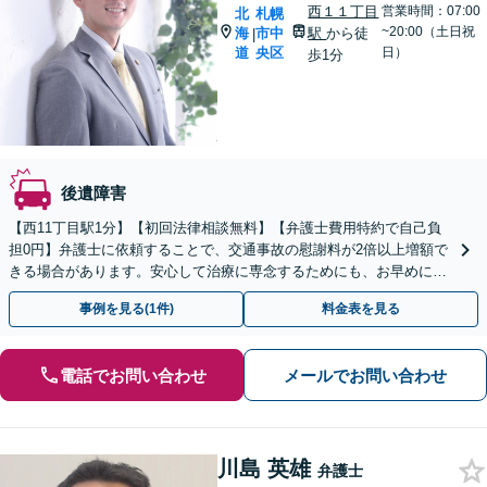
西１１丁目
営業時間：07:00
北
札幌
~20:00（土日祝
海
市中
駅
から徒
|
道
央区
日）
歩1分
後遺障害
【西11丁目駅1分】【初回法律相談無料】【弁護士費用特約で自己負
担0円】弁護士に依頼することで、交通事故の慰謝料が2倍以上増額で
きる場合があります。安心して治療に専念するためにも、お早めに弁
護士にご相談ください。【電話・WEB相談可】
事例を見る(1件)
料金表を見る
電話でお問い合わせ
メールでお問い合わせ
川島 英雄
弁護士