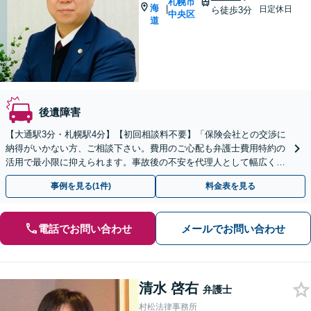
札幌市
海
|
日定休日
ら徒歩3分
中央区
道
後遺障害
【大通駅3分・札幌駅4分】【初回相談料不要】「保険会社との交渉に
納得がいかない方、ご相談下さい。費用のご心配も弁護士費用特約の
活用で最小限に抑えられます。事故後の不安を代理人として幅広くカ
バー致します。【休日・夜間対応】【弁護士特約利用可】
事例を見る(1件)
料金表を見る
電話でお問い合わせ
メールでお問い合わせ
清水 啓右
弁護士
村松法律事務所