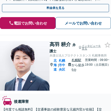
ぐ相談！
料金表を見る
電話でお問い合わせ
メールでお問い合わせ
髙羽 耕介
弁
インタビューを
見る
護士
弁護士法人プロテクトスタンス 札幌事務所
札幌駅
営業時間：09:00~
北
札幌
19:00（土日祝日）
海
市中
から徒歩
|
道
央区
5分
後遺障害
【何度でも相談無料】【交通事故の経験豊富な元裁判官が在籍】【交