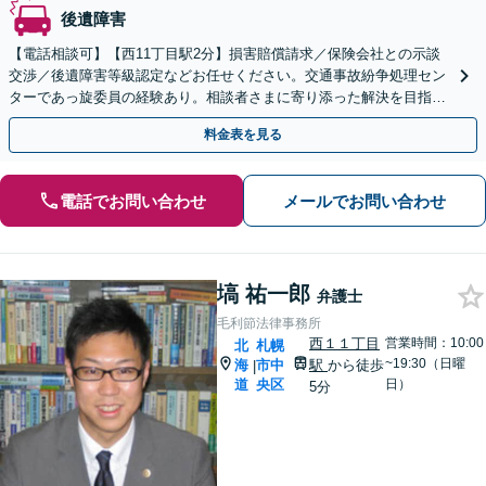
後遺障害
【電話相談可】【西11丁目駅2分】損害賠償請求／保険会社との示談
交渉／後遺障害等級認定などお任せください。交通事故紛争処理セン
ターであっ旋委員の経験あり。相談者さまに寄り添った解決を目指し
ます。【初回相談無料】【法テラス利用可】
料金表を見る
電話でお問い合わせ
メールでお問い合わせ
塙 祐一郎
弁護士
毛利節法律事務所
西１１丁目
営業時間：10:00
北
札幌
~19:30（日曜
海
市中
駅
から徒歩
|
道
央区
日）
5分