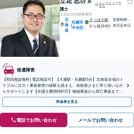
立花 志功
弁
インタビューを
見る
護士
立花志功法律事務所
北
さっぽろ駅
営業時間：
札幌市
海
|
本日定休日
から徒歩4分
中央区
道
後遺障害
【初回相談無料│電話相談可】【大通駅・札幌駅5分】北海道全域のト
ラブルに注力！事故被害の経験も踏まえ、依頼者さまに寄り添いなが
らサポートします【弁護士費用特約可】物損事故から死亡事故までス
ピード対応！後遺障害認定の獲得もお任せください。
料金表を見る
電話でお問い合わせ
メールでお問い合わせ