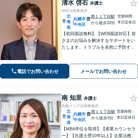
清水 啓右
弁護士
村松法律事務所
北
西１１丁目駅
営業時間：
札幌市
海
|
本日定休日
から徒歩10分
中央区
道
【初回面談無料】【WEB面談対応】皆
さまのお悩みを解決するサポートをい
たします。トラブルを未然に予防する
ためには、早い段階で一度ご相談くだ
さい。
電話でお問い合わせ
メールでお問い合わせ
南 知里
弁護士
札幌クリア法律事務所
北
西１１丁目駅
営業時間：
札幌市
海
|
本日定休日
から徒歩3分
中央区
道
【MBA学位を取得】【産業カウンセラ
ー】【弁護士歴10年以上】企業法務、