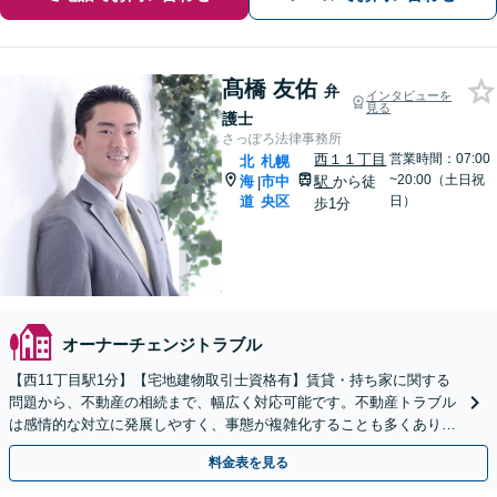
髙橋 友佑
弁
インタビューを
見る
護士
さっぽろ法律事務所
西１１丁目
営業時間：07:00
北
札幌
~20:00（土日祝
海
市中
駅
から徒
|
道
央区
日）
歩1分
オーナーチェンジトラブル
【西11丁目駅1分】【宅地建物取引士資格有】賃貸・持ち家に関する
問題から、不動産の相続まで、幅広く対応可能です。不動産トラブル
は感情的な対立に発展しやすく、事態が複雑化することも多くありま
す。お早めにご相談ください。
料金表を見る