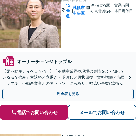
北
さっぽろ駅
営業時間：
札幌市
海
|
本日定休日
から徒歩2分
中央区
道
オーナーチェンジトラブル
【元不動産ディベロッパー】「不動産業界や現場の実情をよく知って
いる点が強み」立退料／立退き・明渡し／原状回復／賃料増額／売買
トラブル 不動産業者とのネットワークもあり、幅広い事案に対応！
宅建資格保有【オンライン相談可】【休日夜間面談可】
料金表を見る
電話でお問い合わせ
メールでお問い合わせ