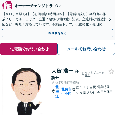
オーナーチェンジトラブル
【西11丁目駅1分】【初回相談1時間無料】【電話相談可】契約書の作
成／リーガルチェック、立退／建物の明け渡し請求、立退料の増額対
応など、幅広く対応しています。不動産トラブルは複雑化・長期化し
やすいため、お早めに弁護士にご依頼ください。
料金表を見る
電話でお問い合わせ
メールでお問い合わせ
大賀 浩一
弁
インタビューを
見る
護士
さっぽろ法律事務所
北
西１１丁目駅
営業時間：
札幌市
海
|
本日定休日
から徒歩1分
中央区
道