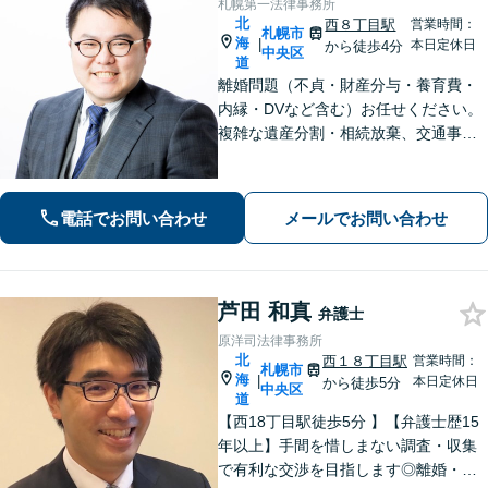
札幌第一法律事務所
北
西８丁目駅
営業時間：
札幌市
海
|
本日定休日
から徒歩4分
中央区
道
離婚問題（不貞・財産分与・養育費・
内縁・DVなど含む）お任せください。
複雑な遺産分割・相続放棄、交通事故
（人身事故・物損事故）についても経
験豊富。不安や心配ごとに寄り添っ
て、法的にサポートいたします。【西1
電話でお問い合わせ
メールでお問い合わせ
1丁目駅徒歩5分】
芦田 和真
弁護士
原洋司法律事務所
北
西１８丁目駅
営業時間：
札幌市
海
|
本日定休日
から徒歩5分
中央区
道
【西18丁目駅徒歩5分 】【弁護士歴15
年以上】手間を惜しまない調査・収集
で有利な交渉を目指します◎離婚・男