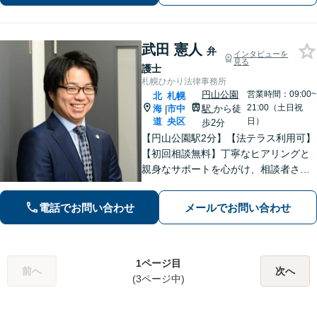
武田 憲人
弁
インタビューを
見る
護士
札幌ひかり法律事務所
円山公園
営業時間：09:00~
北
札幌
21:00（土日祝
海
市中
駅
から徒
|
道
央区
日）
歩2分
【円山公園駅2分】【法テラス利用可】
【初回相談無料】丁寧なヒアリングと
親身なサポートを心がけ、相談者さま
に満足してもらえる結果を目指しま
す。離婚や労働、相続など幅広い分野
電話でお問い合わせ
メールでお問い合わせ
に対応しておりますので、ぜひご相談
ください。【電話相談可】【休日・夜
間面談可】
1ページ目
前へ
次へ
(3ページ中)