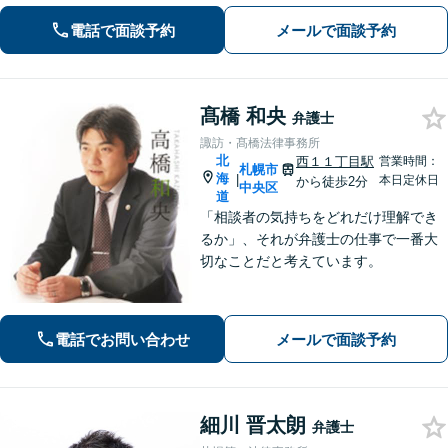
す。お気軽にご相談ください。
電話で面談予約
メールで面談予約
髙橋 和央
弁護士
諏訪・髙橋法律事務所
北
西１１丁目駅
営業時間：
札幌市
海
|
本日定休日
から徒歩2分
中央区
道
「相談者の気持ちをどれだけ理解でき
るか」、それが弁護士の仕事で一番大
切なことだと考えています。
電話でお問い合わせ
メールで面談予約
細川 晋太朗
弁護士