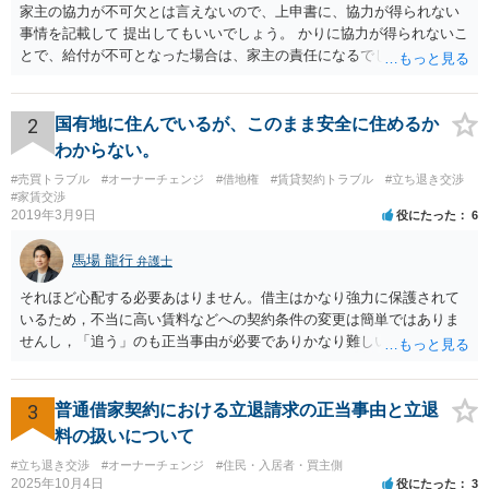
家主の協力が不可欠とは言えないので、上申書に、協力が得られない
事情を記載して 提出してもいいでしょう。 かりに協力が得られないこ
とで、給付が不可となった場合は、家主の責任になるでしょう。
2
国有地に住んでいるが、このまま安全に住めるか
わからない。
#売買トラブル
#オーナーチェンジ
#借地権
#賃貸契約トラブル
#立ち退き交渉
#家賃交渉
2019年3月9日
役にたった
6
馬場 龍行
弁護士
それほど心配する必要あはりません。借主はかなり強力に保護されて
いるため，不当に高い賃料などへの契約条件の変更は簡単ではありま
せんし，「追う」のも正当事由が必要でありかなり難しいのです。 周
辺の土地をまとめて購入したいという人がいるのであれば，むしろ良
い条件で立退料等を支払ってもらえるかもしれません。 なので無理し
て所有権を取得する必要はないと思いますが，まずは価格ですよね。
3
普通借家契約における立退請求の正当事由と立退
ローンが組めないということはないと思いますが，金融機関に相談さ
料の扱いについて
れてみてはいかがでしょうか。 買うとしたら，という条件をしっかり
#立ち退き交渉
#オーナーチェンジ
#住民・入居者・買主側
把握して，その上で，買うか，借り続けるか，というのはどちらにも
2025年10月4日
役にたった
3