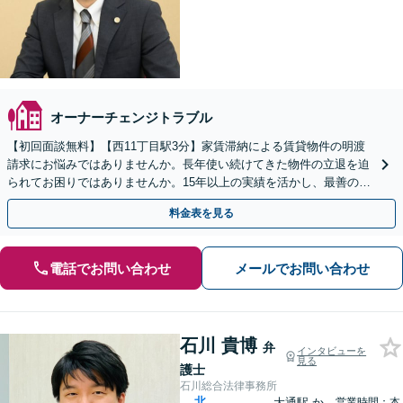
オーナーチェンジトラブル
【初回面談無料】【西11丁目駅3分】家賃滞納による賃貸物件の明渡
請求にお悩みではありませんか。長年使い続けてきた物件の立退を迫
られてお困りではありませんか。15年以上の実績を活かし、最善の解
決策をはかります。【電話・メール・WEB相談可】
料金表を見る
電話でお問い合わせ
メールでお問い合わせ
石川 貴博
弁
インタビューを
見る
護士
石川総合法律事務所
北
大通駅
か
営業時間：本