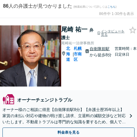
86
人の弁護士が見つかりました
(検索結果について詳しくは
こちら
)
86件中 1-30件を表示
尾崎 祐一
弁
インタビューを
見る
護士
尾崎祐一法律事務所
北
札幌
自衛隊前駅
営業時間：本
海
市南
|
日定休日
から徒歩8分
道
区
オーナーチェンジトラブル
オーナー様のご相談に得意【自衛隊前駅8分】【弁護士歴35年以上】
家賃の未払い対応や建物の明け渡し請求、立退料の減額交渉など対応
いたします。不動産トラブルは専門的な知識を要するため、個人での
解決は困難です。【初回相談無料】【完全個室】
料金表を見る