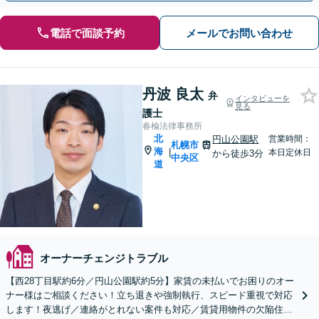
電話で面談予約
メールでお問い合わせ
丹波 良太
弁
インタビューを
見る
護士
春楡法律事務所
北
円山公園駅
営業時間：
札幌市
海
|
本日定休日
から徒歩3分
中央区
道
オーナーチェンジトラブル
【西28丁目駅約6分／円山公園駅約5分】家賃の未払いでお困りのオー
ナー様はご相談ください！立ち退きや強制執行、スピード重視で対応
します！夜逃げ／連絡がとれない案件も対応／賃貸用物件の欠陥住宅