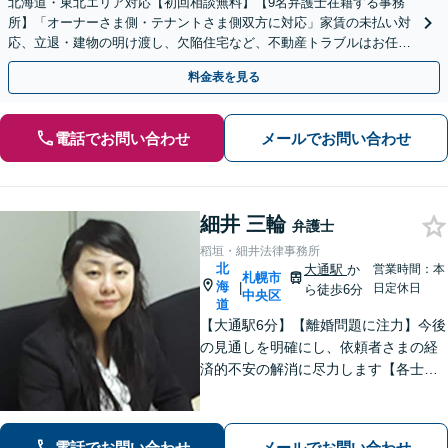
北海道・東北エリア対応【初回相談無料】【9名弁護士在籍する事務
所】「オーナーさま側・テナントさま側双方に対応」家賃の未払い対
応、立退・建物の明け渡し、欠陥住宅など、不動産トラブルはお任せ
ください「早期相談で損失を最小限に」
料金表を見る
電話でお問い合わせ
メールでお問い合わせ
細井 三輪
弁護士
稻垣・細井法律事務所
北
大通駅
か
営業時間：本
札幌市
海
|
日定休日
ら徒歩6分
中央区
道
【大通駅6分】【離婚問題に注力】今後
の見通しを明確にし、依頼者さまの経
済的不安の解消に尽力します【各士業
と連携】複雑な不動産分割もスムーズ
な手続きが可能です
電話でお問い合わせ
メールでお問い合わせ