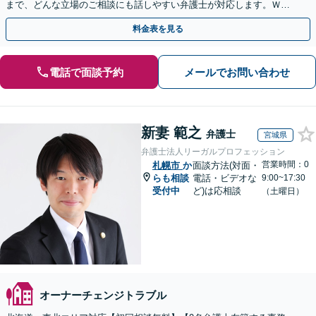
まで、どんな立場のご相談にも話しやすい弁護士が対応します。ＷＥ
Ｂ面談可。まずはご相談ください。
料金表を見る
電話で面談予約
メールでお問い合わせ
新妻 範之
弁護士
宮城県
弁護士法人リーガルプロフェッション
営業時間：0
札幌市
か
面談方法(対面・
らも相談
電話・ビデオな
9:00~17:30
受付中
ど)は応相談
（土曜日）
オーナーチェンジトラブル