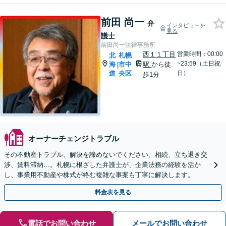
前田 尚一
弁
インタビューを
見る
護士
前田尚一法律事務所
西１１丁目
営業時間：00:00
北
札幌
~23:59（土日祝
海
市中
駅
から徒
|
道
央区
日）
歩1分
オーナーチェンジトラブル
その不動産トラブル、解決を諦めないでください。相続、立ち退き交
渉、賃料滞納…。札幌に根ざした弁護士が、企業法務の経験を活か
し、事業用不動産や株式が絡む複雑な事案も丁寧に解決します。
料金表を見る
電話でお問い合わせ
メールでお問い合わせ