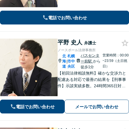
女問題/遺産・相続問題/交通事故はお任
せください。特に不貞慰謝料請求、財
産分与、養育費につき解決事例多数！
電話でお問い合わせ
【ＺＯＯＭ対応】
平野 史人
弁護士
ノースポール法律事務所
バスセンタ
営業時間：00:00
北
札幌
~23:59（土日祝
海
市中
ー前駅
から
|
道
央区
日）
徒歩1分
【初回法律相談無料】確かな交渉力と
配慮ある対応で最善の結果を【刑事事
件】示談実績多数。24時間365日対応
で身柄解放・不起訴を目指します【交
通事故】保険会社顧問事務所での勤務
経験あり。【バスセンター前駅3番出口
電話でお問い合わせ
メールでお問い合わせ
徒歩1分】