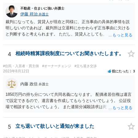
メリットデメリットありますので価値判断の問題といえそうです。
不動産・住まいに強い弁護士
伊藤 祥治
弁護士
裁判になっても、賃貸人が現在と同様に、正当事由の具体的事情を説
明しないのであれば、裁判所は立退料にかかわらず正当事由に欠ける
と判断すると考えられます。 ただし、賃貸人としても、裁判を始める
のであれば、耐震診断をする、補強工事の見積を取る、再開発の説明
資料を作成する、などの準備をするのが通常です。 その場合には、一
応の正当事由があるので立退料と引き換えに明渡請求が認められるこ
4
相続時精算課税制度についてお聞きいたします。
ともありますし、それでも一応の正当事由もないとして立退料にかか
わらず正当事由に欠けるとして明渡請求が認められないこともありま
#住民・入居者・買主側
#オーナーチェンジ
#立ち退き交渉
す。
2023年8月12日
役にたった
3
内藤 政信
弁護士
1850万円の持ち分について共同名義になります。 配偶者居住権は遺言
で設定できるので、遺言書を作成してもらうといいでしょう。 公証役
場で相談するといいでしょう。 また遺留分減殺請求は死亡前10年分の
贈与が対象なので、贈与から10年たてば請 求を受けることはないです
ね。
5
立ち退いて欲しいと通知が来ました