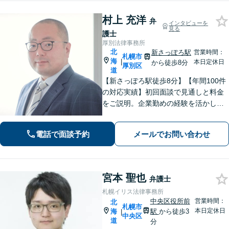
村上 充洋
弁
インタビューを
見る
護士
厚別法律事務所
北
新さっぽろ駅
営業時間：
札幌市
海
|
本日定休日
から徒歩8分
厚別区
道
【新さっぽろ駅徒歩8分】【年間100件
の対応実績】初回面談で見通しと料金
をご説明。企業勤めの経験を活かし、
わかりやすい言葉でお伝えします。
【Web面談可】オンライン相談対応も
電話で面談予約
メールでお問い合わせ
しております。
宮本 聖也
弁護士
札幌イリス法律事務所
中央区役所前
営業時間：
北
札幌市
本日定休日
海
駅
から徒歩3
|
中央区
道
分