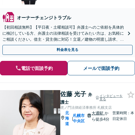
オーナーチェンジトラブル
【初回相談無料】【平日夜・土曜相談可】弁護士へのご依頼を具体的
に検討している方、弁護士の法律相談を受けてみたい方は、お気軽に
ご相談ください。借主・貸主側に対応！立退／建物の明渡し請求、立
退料増額、家賃未払い等。司法書士や不動産業者とも連携
料金表を見る
電話で面談予約
メールで面談予約
佐藤 光子
弁
インタビューを
見る
護士
虎ノ門法律経済事務所 札幌支店
北
大通駅
か
営業時間：本
札幌市
海
|
日定休日
ら徒歩4分
中央区
道