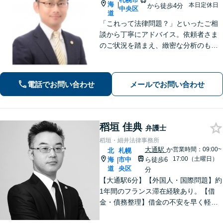
海
|
本日定休日
から徒歩4分
中央区
道
「これって法律問題？」といったご相
談から丁寧にアドバイス。依頼者さま
のご状況を踏まえ、緻密な分析のもと
トラブルのツボを押さえた解決策を提
示いたします
電話でお問い合わせ
メールでお問い合わせ
稻垣 佳典
弁護士
稻垣・細井法律事務所
大通駅
か
営業時間：09:00~
北
札幌
17:00（土曜日）
海
市中
ら徒歩6
|
道
央区
分
【大通駅6分】【外国人・国際問題】約
1年間のフランス滞在経験あり。【借
金・債務整理】借金の不安を早く軽減
するため、早期解決を意識していま