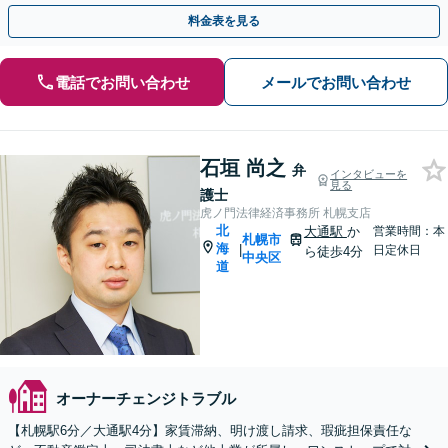
トラブル／立退料の増額交渉
料金表を見る
電話でお問い合わせ
メールでお問い合わせ
石垣 尚之
弁
インタビューを
見る
護士
虎ノ門法律経済事務所 札幌支店
北
大通駅
か
営業時間：本
札幌市
海
|
日定休日
ら徒歩4分
中央区
道
オーナーチェンジトラブル
【札幌駅6分／大通駅4分】家賃滞納、明け渡し請求、瑕疵担保責任な