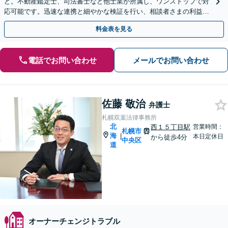
ど。不動産鑑定士、司法書士など他士業が所属し、ワンストップで対
応可能です。迅速な連携と細やかな検証を行い、相談者さまの利益を
最大化できるよう全力を尽くします【初回相談無料】
料金表を見る
電話でお問い合わせ
メールでお問い合わせ
佐藤 敬治
弁護士
札幌双葉法律事務所
北
西１５丁目駅
営業時間：
札幌市
海
|
本日定休日
から徒歩4分
中央区
道
オーナーチェンジトラブル