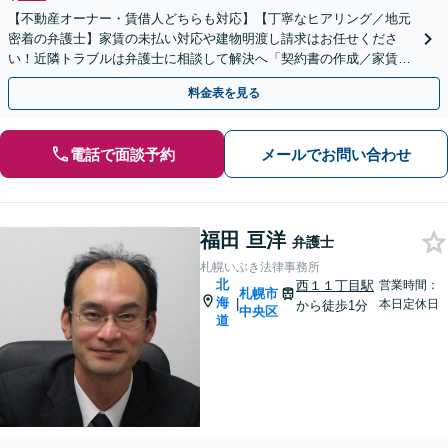
【不動産オーナー・賃借人どちらも対応】【丁寧なヒアリング／地元
密着の弁護士】家賃の未払い対応や建物明渡し請求はお任せくださ
い！近隣トラブルは弁護士に相談して解決へ「契約書の作成／家賃未
払い対応／立退き・明渡請求／原状回復【休日・夜間相談可】
料金表を見る
電話で面談予約
メールでお問い合わせ
福田 亘洋
弁護士
札幌いぶき法律事務所
北
西１１丁目駅
営業時間：
札幌市
海
|
本日定休日
から徒歩1分
中央区
道