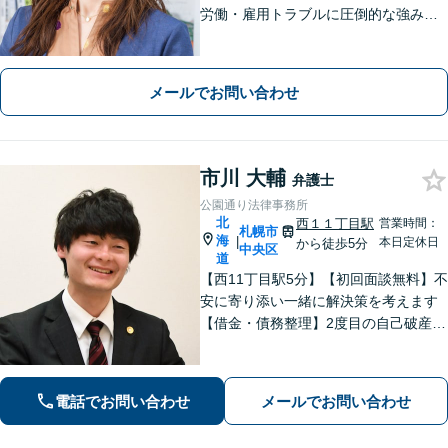
労働・雇用トラブルに圧倒的な強みあ
り！【宅地建物取引士試験合格】土地
が絡む不動産や相続トラブルにも深い
知見！講演セミナー多数、分かりやす
メールでお問い合わせ
い説明【初回相談無料】
市川 大輔
弁護士
公園通り法律事務所
北
西１１丁目駅
営業時間：
札幌市
海
|
本日定休日
から徒歩5分
中央区
道
【西11丁目駅5分】【初回面談無料】不
安に寄り添い一緒に解決策を考えます
【借金・債務整理】2度目の自己破産や
自宅を残した債務整理の実績あり【離
婚・男女問題】依頼者さまの味方とし
て慰謝料請求や調停・裁判手続を実行
電話でお問い合わせ
メールでお問い合わせ
【即日／夜間／休日対応可能】