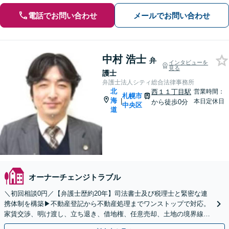
電話でお問い合わせ
メールでお問い合わせ
中村 浩士
弁
インタビューを
見る
護士
弁護士法人シティ総合法律事務所
北
西１１丁目駅
営業時間：
札幌市
海
|
本日定休日
から徒歩0分
中央区
道
オーナーチェンジトラブル
＼初回相談0円／【弁護士歴約20年】司法書士及び税理士と緊密な連
携体制を構築▶︎不動産登記から不動産処理までワンストップで対応。
家賃交渉、明け渡し、立ち退き、借地権、任意売却、土地の境界線は
お任せください【メディア出演実績多数】