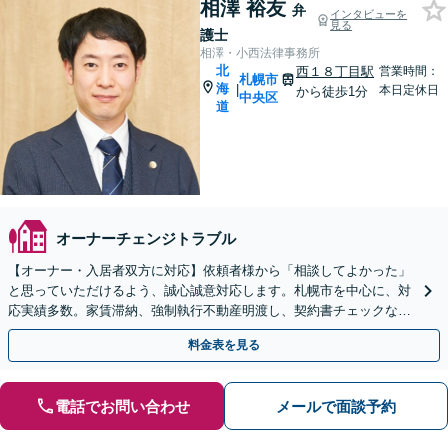
相澤 裕友
弁
インタビューを
見る
護士
相澤・小西法律事務所
北
西１８丁目駅
営業時間：
札幌市
海
|
本日定休日
から徒歩1分
中央区
道
オーナーチェンジトラブル
【オーナー・入居者双方に対応】依頼者様から「相談してよかった」
と思っていただけるよう、誠心誠意対応します。札幌市を中心に、対
応実績多数。家賃滞納、強制執行不動産明渡し、契約書チェックなど
【休日・夜間面談可】
料金表を見る
電話でお問い合わせ
メールで面談予約