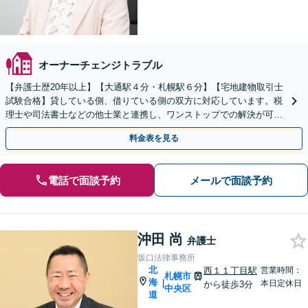
オーナーチェンジトラブル
【弁護士歴20年以上】【大通駅４分・札幌駅６分】【宅地建物取引士
試験合格】貸している側、借りている側の双方に対応しています。税
理士や司法書士などの他士業と連携し、ワンストップでの解決が可能
です。問題が複雑化する前に、お早めにご相談ください。
料金表を見る
電話で面談予約
メールで面談予約
沖田 尚
弁護士
坂口法律事務所
北
西１１丁目駅
営業時間：
札幌市
海
|
本日定休日
から徒歩3分
中央区
道