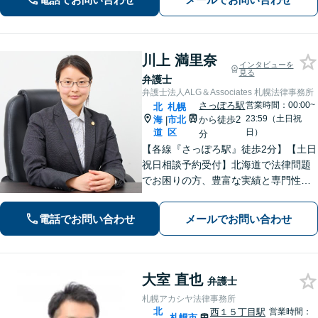
川上 満里奈
インタビューを
見る
弁護士
弁護士法人ALG＆Associates 札幌法律事務所
さっぽろ駅
営業時間：00:00~
北
札幌
23:59（土日祝
海
市北
から徒歩2
|
道
区
日）
分
【各線『さっぽろ駅』徒歩2分】【土日
祝日相談予約受付】北海道で法律問題
でお困りの方、豊富な実績と専門性を
持つ弁護士が、ともに解決を目指しま
す。
電話でお問い合わせ
メールでお問い合わせ
大室 直也
弁護士
札幌アカシヤ法律事務所
北
西１５丁目駅
営業時間：
札幌市