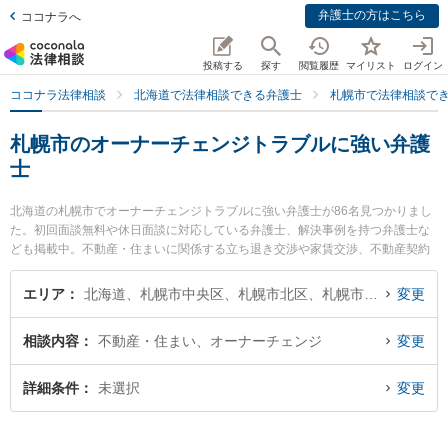
弁護士の方はこちら
ココナラへ
投稿する
探す
閲覧履歴
マイリスト
ログイン
ココナラ法律相談
北海道で法律相談できる弁護士
札幌市で法律相談で
札幌市のオーナーチェンジトラブルに強い弁護
士
北海道の札幌市でオーナーチェンジトラブルに強い弁護士が86名見つかりまし
た。初回面談無料や休日面談に対応している弁護士、解決事例を持つ弁護士な
ども掲載中。不動産・住まいに関係する立ち退き交渉や家賃交渉、不動産契約
解除等の細かな分野での絞り込み検索もでき便利です。特に尾崎祐一法律事務
所の尾崎 祐一弁護士や春楡法律事務所の丹波 良太弁護士、虎ノ門法律経済事務
エリア
北海道、札幌市中央区、札幌市北区、札幌市東区、札幌市白石区、札幌市豊平区、札幌市南区、札幌市西区、札幌市厚別区、札幌市手稲区、札幌市清田区
変更
所 札幌支店の石垣 尚之弁護士のプロフィール情報や弁護士費用、強みなどが注
目されています。『札幌市で土日や夜間に発生したオーナーチェンジトラブル
相談内容
不動産・住まい、オーナーチェンジ
変更
のトラブルを今すぐに弁護士に相談したい』『オーナーチェンジトラブルのト
ラブル解決の実績豊富な近くの弁護士を検索したい』『初回相談無料でオーナ
ーチェンジトラブルを法律相談できる札幌市内の弁護士に相談予約したい』な
詳細条件
未選択
変更
どでお困りの相談者さんにおすすめです。