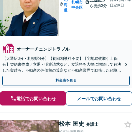
札幌市
海
|
日定休日
ら徒歩3分
中央区
道
オーナーチェンジトラブル
【大通駅3分・札幌駅4分】【初回相談料不要】【宅地建物取引士保
有】契約書作成／立退・明渡請求など。立退料を大幅に増額して解決
した実績も。不動産の評価額の算定など不動産業界で勤務した経験を
活かして相談者さまの目指す解決へ尽力いたします
料金表を見る
電話でお問い合わせ
メールでお問い合わせ
松本 匡史
弁護士
松本法律事務所