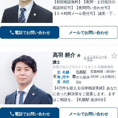
【初回相談無料】【夜間・土日祝日の
面談対応可】【夜間問い合わせ可】
【２４時間メール受付可】 誠実・丁寧
な対応を心掛けています。「離婚」
「債務整理」「相続」に注力していま
す。
電話でお問い合わせ
メールでお問い合わせ
髙羽 耕介
弁
インタビューを
見る
護士
弁護士法人プロテクトスタンス 札幌事務所
札幌駅
営業時間：09:00~
北
札幌
19:00（土日祝日）
海
市中
から徒歩
|
道
央区
5分
【4万件を超える法律相談実績】あなた
に合った解決策をご提案します。まず
はご相談を。【札幌駅 徒歩5分】
電話でお問い合わせ
メールでお問い合わせ