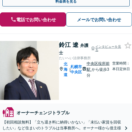
料金表を見る
電話でお問い合わせ
メールでお問い合わせ
鈴江 遼
弁護
インタビューを見
る
士
たいへい法律事務所
中央区役所前
営業時間：
北
札幌市
本日定休日
海
駅
から徒歩3
|
中央区
道
分
オーナーチェンジトラブル
【初回相談無料】「立ち退き料に納得いかない」「未払い家賃を回収
したい」など住まいのトラブルは当事務所へ。オーナー様から借主様