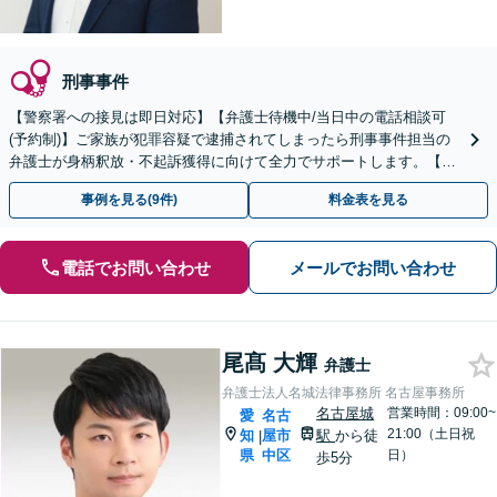
刑事事件
【警察署への接見は即日対応】【弁護士待機中/当日中の電話相談可
(予約制)】ご家族が犯罪容疑で逮捕されてしまったら刑事事件担当の
弁護士が身柄釈放・不起訴獲得に向けて全力でサポートします。【毎
月100名以上の相談実績】【愛知エリア対応】
事例を見る(9件)
料金表を見る
電話でお問い合わせ
メールでお問い合わせ
尾髙 大輝
弁護士
弁護士法人名城法律事務所 名古屋事務所
名古屋城
営業時間：09:00~
愛
名古
21:00（土日祝
知
屋市
駅
から徒
|
県
中区
日）
歩5分