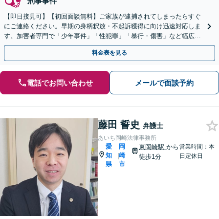
刑事事件
【即日接見可】【初回面談無料】ご家族が逮捕されてしまったらすぐ
にご連絡ください。早期の身柄釈放・不起訴獲得に向け迅速対応しま
す。加害者専門で「少年事件」「性犯罪」「暴行・傷害」など幅広く
対応【夜間休日・WEB面談・出張相談・岡崎周辺も対応】
料金表を見る
電話でお問い合わせ
メールで面談予約
藤田 誓史
弁護士
あいち岡崎法律事務所
愛
岡
東岡崎駅
から
営業時間：本
知
崎
|
日定休日
徒歩1分
県
市