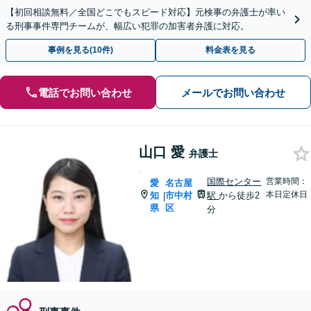
【初回相談無料／全国どこでもスピード対応】元検事の弁護士が率い
る刑事事件専門チームが、幅広い犯罪の加害者弁護に対応。
事例を見る(10件)
料金表を見る
電話でお問い合わせ
メールでお問い合わせ
山口 愛
弁護士
.
国際センター
営業時間：
愛
名古屋
本日定休日
知
市中村
駅
から徒歩2
|
県
区
分