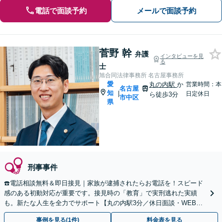
電話で面談予約
メールで面談予約
菅野 幹
弁護
インタビューを見
る
士
旭合同法律事務所 名古屋事務所
愛
丸の内駅
か
営業時間：本
名古屋
知
|
日定休日
ら徒歩3分
市中区
県
刑事事件
☎️電話相談無料＆即日接見｜家族が逮捕されたらお電話を！スピード
感のある初動対応が重要です。接見時の「教育」で実刑逃れた実績
も。新たな人生を全力でサポート【丸の内駅3分／休日面談・WEB面
談可】【被害者側も対応】
事例を見る(1件)
料金表を見る