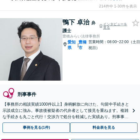
214件中 1-30件を表示
鴨下 卓治
弁
インタビューを
見る
護士
豊橋みらい法律事務所
愛知
豊橋
営業時間：08:00~22:00（土日
|
県
市
祝日）
刑事事件
【事務所の相談実績1000件以上】身柄解放に向けた、勾留中手続きと
示談成立に強み。事故後被疑者の代弁者として接見を重ねます。複雑
な手続きも丸ごと代行！交渉力で処分を軽減した実績あり。刑事事件
はスピード命！1日も早くご連絡を【土日祝も対応】
事例を見る(1件)
料金表を見る