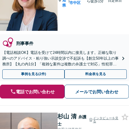
知
|
日定休日
ら徒歩1分
市中区
県
刑事事件
【電話相談OK】電話を受けて24時間以内に接見します。正確な取り
調べのアドバイス・粘り強い示談交渉で不起訴も【創立50年以上の事
務所】【丸の内1分】「複雑な案件は複数の弁護士で対応」性犯罪／
窃盗／暴行傷害ほか幅広い犯罪に対応【初回相談無料】
事例を見る(2件)
料金表を見る
電話でお問い合わせ
メールでお問い合わせ
杉山 清
弁護
インタビューを見
る
士