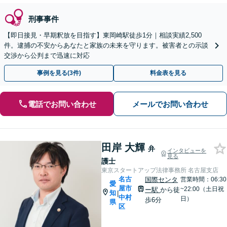
刑事事件
【即日接見・早期釈放を目指す】東岡崎駅徒歩1分｜相談実績2,500
件。逮捕の不安からあなたと家族の未来を守ります。被害者との示談
交渉から公判まで迅速に対応
事例を見る(3件)
料金表を見る
電話でお問い合わせ
メールでお問い合わせ
田岸 大輝
弁
インタビューを
見る
護士
東京スタートアップ法律事務所 名古屋支店
名古
国際センタ
営業時間：06:30
愛
屋市
~22:00（土日祝
ー駅
から徒
知
|
中村
日）
歩6分
県
区