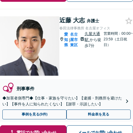
近藤 大志
弁護士
春田法律事務所 名古屋オフィス
久屋大通
営業時間：00:00~
愛
名古
23:59（土日祝
知
屋市
駅
から徒
|
県
東区
日）
歩7分
刑事事件
◆加害者側専門◆【仕事・家族を守りたい】【逮捕・刑務所を避けた
い】【事件を人に知られたくない】【謝罪・示談したい】
事例を見る(9件)
料金表を見る
電話でお問い合わせ
メールでお問い合わせ