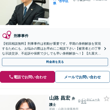
市中区
県
刑事事件
【初回相談無料】刑事事件は初動が重要です。早期の身柄解放を実現
するためにも、お悩みの際はお早めにご相談下さい【被害者との丁寧
な示談交渉、不起訴や保釈で少しでも早い身柄解放へ！】【久屋大通
駅徒歩4分】
料金表を見る
電話でお問い合わせ
メールでお問い合わせ
山路 昌宏
弁
インタビューを
見る
護士
尾崎・山路法律事務所