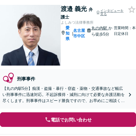
渡邉 義光
弁
インタビューを
見る
護士
よしみつ法律事務所
愛
丸の内駅
か
営業時間：本
名古屋
知
|
日定休日
ら徒歩5分
市中区
県
刑事事件
【丸の内駅5分】痴漢・盗撮・暴行・窃盗・薬物・交通事故など幅広
い刑事事件に迅速対応。不起訴獲得・減刑に向けて必要な弁護活動を
尽くします。刑事事件はスピード勝負ですので、お早めにご相談くだ
さい【オンライン面談OK】【休日・夜間相談可】
電話でお問い合わせ