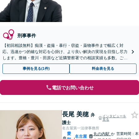
刑事事件
【初回相談無料】痴漢・盗撮・暴行・窃盗・薬物事件まで幅広く対
応。迅速かつ的確な対応を心掛け、より良い解決の実現を目指し尽力
します。豊橋・豊川・田原など近隣警察署での相談実績も多数。ご家
族が逮捕された場合はすぐにご相談ください【夜間可】
事例を見る(1件)
料金表を見る
電話でお問い合わせ
長尾 美穂
弁
インタビューを
見る
護士
名古屋第一法律事務所
愛
丸の内駅
か
営業時間：本
名古屋