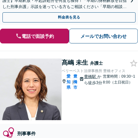
護士】早期釈放・不起訴処分を何度も獲得！「早期の身柄解放を目指
した刑事弁護」示談を迷っている方もご相談ください「早期の相談で
結果が変わる」【当日/夜間/土日対応可】
料金表を見る
電話で面談予約
メールでお問い合わせ
髙嶋 未生
弁護士
ベリーベスト法律事務所 豊橋オフィス
愛
豊
豊橋駅
か
営業時間：09:30~1
知
橋
|
8:00（土日祝日）
ら徒歩3分
県
市
刑事事件