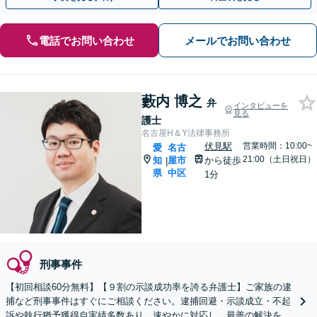
電話でお問い合わせ
メールでお問い合わせ
藪内 博之
弁
インタビューを
見る
護士
名古屋H＆Y法律事務所
伏見駅
営業時間：10:00~
愛
名古
21:00（土日祝日）
知
屋市
から徒歩
|
県
中区
1分
刑事事件
【初回相談60分無料】【９割の示談成功率を誇る弁護士】ご家族の逮
捕など刑事事件はすぐにご相談ください。逮捕回避・示談成立・不起
訴や執行猶予獲得自実績多数あり。速やかに対応し、最善の解決を目