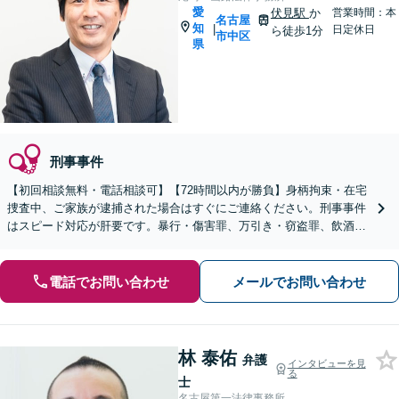
愛
伏見駅
か
営業時間：本
名古屋
知
|
日定休日
ら徒歩1分
市中区
県
刑事事件
【初回相談無料・電話相談可】【72時間以内が勝負】身柄拘束・在宅
捜査中、ご家族が逮捕された場合はすぐにご連絡ください。刑事事件
はスピード対応が肝要です。暴行・傷害罪、万引き・窃盗罪、飲酒運
転・無免許運転、薬物犯罪など幅広く対応いたします。
電話でお問い合わせ
メールでお問い合わせ
林 泰佑
弁護
インタビューを見
る
士
名古屋第一法律事務所