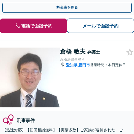
料金表を見る
電話で面談予約
メールで面談予約
倉橋 敏夫
弁護士
倉橋法律事務所
愛知県
豊田市
営業時間：本日定休日
|
刑事事件
【迅速対応】【初回相談無料】【実績多数】ご家族が逮捕された、ご