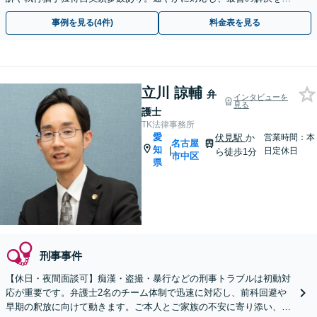
指します。【当日・夜間や土日祝対応可】【伏見駅１分】
事例を見る(4件)
料金表を見る
立川 諒輔
弁
インタビューを
見る
護士
TK法律事務所
愛
伏見駅
か
営業時間：本
名古屋
知
|
日定休日
ら徒歩1分
市中区
県
刑事事件
【休日・夜間面談可】痴漢・盗撮・暴行などの刑事トラブルは初動対
応が重要です。弁護士2名のチーム体制で迅速に対応し、前科回避や
早期の釈放に向けて動きます。ご本人とご家族の不安に寄り添い、再