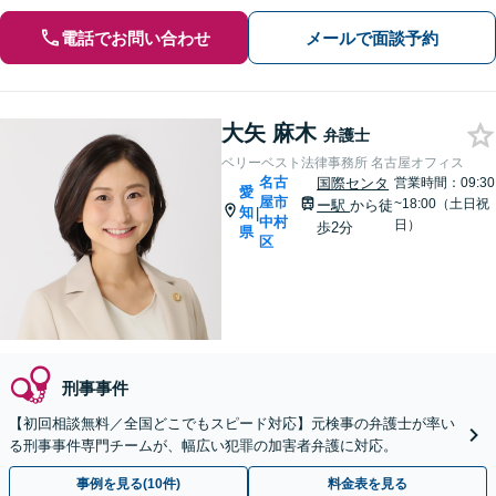
電話でお問い合わせ
メールで面談予約
大矢 麻木
弁護士
ベリーベスト法律事務所 名古屋オフィス
名古
国際センタ
営業時間：09:30
愛
屋市
~18:00（土日祝
ー駅
から徒
知
|
中村
日）
歩2分
県
区
刑事事件
【初回相談無料／全国どこでもスピード対応】元検事の弁護士が率い
る刑事事件専門チームが、幅広い犯罪の加害者弁護に対応。
事例を見る(10件)
料金表を見る