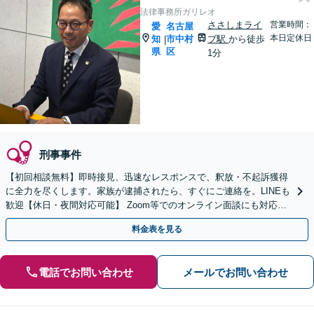
法律事務所ガリレオ
ささしまライ
営業時間：
愛
名古屋
本日定休日
知
市中村
ブ駅
から徒歩
|
県
区
1分
刑事事件
【初回相談無料】即時接見、迅速なレスポンスで、釈放・不起訴獲得
に全力を尽くします。家族が逮捕されたら、すぐにご連絡を。LINEも
歓迎【休日・夜間対応可能】 Zoom等でのオンライン面談にも対応し
ます【メールでの予約、問い合わせ可能】
料金表を見る
電話でお問い合わせ
メールでお問い合わせ