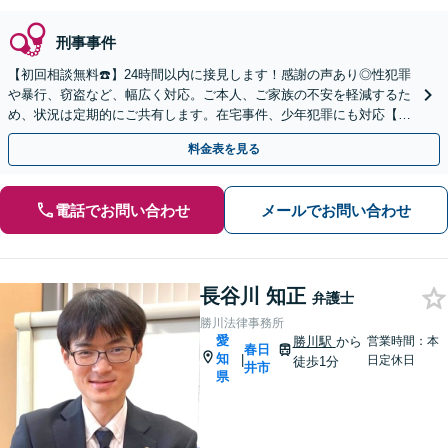
刑事事件
【初回相談無料☎️】24時間以内に接見します！感謝の声あり◎性犯罪
や暴行、窃盗など、幅広く対応。ご本人、ご家族の不安を軽減するた
め、状況は定期的にご共有します。在宅事件、少年犯罪にも対応【休
日・夜間面談OK】【駐車場あり】
料金表を見る
電話でお問い合わせ
メールでお問い合わせ
長谷川 知正
弁護士
勝川法律事務所
愛
勝川駅
から
営業時間：本
春日
知
|
日定休日
徒歩1分
井市
県