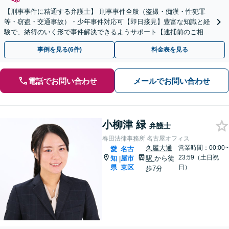
【刑事事件に精通する弁護士】 刑事事件全般（盗撮・痴漢・性犯罪
等・窃盗・交通事故）・少年事件対応可【即日接見】豊富な知識と経
験で、納得のいく形で事件解決できるようサポート【逮捕前のご相談
も可能】取り調べ時のアドバイスをします【初回相談無料】
事例を見る(6件)
料金表を見る
電話でお問い合わせ
メールでお問い合わせ
小柳津 緑
弁護士
春田法律事務所 名古屋オフィス
久屋大通
営業時間：00:00~
愛
名古
23:59（土日祝
知
屋市
駅
から徒
|
県
東区
日）
歩7分