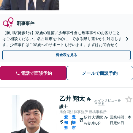
刑事事件
【勝川駅徒歩1分】家族の逮捕／少年事件含む刑事事件のお困りごと
はご相談ください。名古屋市を中心に、できる限り速やかに対応しま
す。少年事件はご家族へのサポートも行います。まずはお問合せくだ
さい
料金表を見る
電話で面談予約
メールで面談予約
乙井 翔太
弁
インタビューを
見る
護士
旭合同法律事務所 豊橋事務所
愛
豊
駅前大通駅
か
営業時間：本
知
橋
|
日定休日
ら徒歩6分
県
市