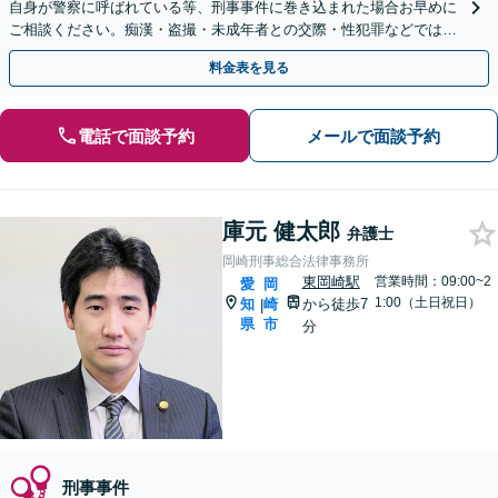
自身が警察に呼ばれている等、刑事事件に巻き込まれた場合お早めに
ご相談ください。痴漢・盗撮・未成年者との交際・性犯罪などでは、
早期釈放や逮捕されないために対応します。
料金表を見る
電話で面談予約
メールで面談予約
庫元 健太郎
弁護士
岡崎刑事総合法律事務所
東岡崎駅
営業時間：09:00~2
愛
岡
1:00（土日祝日）
知
崎
から徒歩7
|
県
市
分
刑事事件