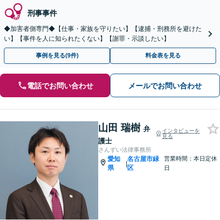
刑事事件
◆加害者側専門◆【仕事・家族を守りたい】【逮捕・刑務所を避けた
い】【事件を人に知られたくない】【謝罪・示談したい】
事例を見る(9件)
料金表を見る
電話でお問い合わせ
メールでお問い合わせ
山田 瑞樹
弁
インタビューを
見る
護士
さんずい法律事務所
愛知
名古屋市緑
営業時間：本日定休
|
県
区
日