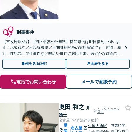
刑事事件
【市役所駅5分】【初回相談30分無料】愛知県内は即日接見に伺いま
す！示談成立／不起訴獲得／早期身柄開放の実績豊富です。窃盗、暴
行、性犯罪、少年事件など幅広い事件に対応可能。速やかな対応のた
めにも、すぐにご相談ください【当日・土日祝対応可】
事例を見る(2件)
料金表を見る
電話でお問い合わせ
メールで面談予約
奥田 和之
弁
インタビューを
見る
護士
名古屋けやき法律事務所
愛
久屋大通駅
営業時間：
名古屋
知
|
本日定休日
から徒歩4分