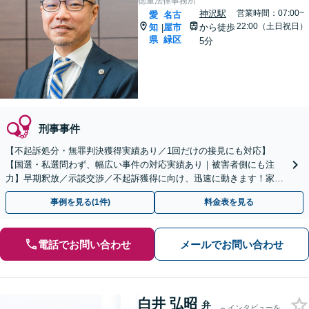
徳重法律事務所
神沢駅
営業時間：07:00~
愛
名古
22:00（土日祝日）
知
屋市
から徒歩
|
県
緑区
5分
刑事事件
【不起訴処分・無罪判決獲得実績あり／1回だけの接見にも対応】
【国選・私選問わず、幅広い事件の対応実績あり｜被害者側にも注
力】早期釈放／示談交渉／不起訴獲得に向け、迅速に動きます！家族
が逮捕されたらご連絡を｜夜間・休日面談／徳重駅・神沢駅5分
事例を見る(1件)
料金表を見る
電話でお問い合わせ
メールでお問い合わせ
白井 弘昭
弁
インタビューを