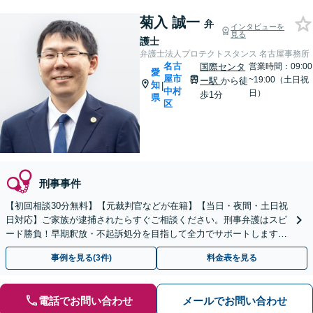
菊入 誠一
弁
インタビューを
見る
護士
弁護士法人プロテクトスタンス 名古屋事務所
名古
国際センタ
営業時間：09:00
愛
屋市
~19:00（土日祝
ー駅
から徒
知
|
中村
日）
歩1分
県
区
刑事事件
【初回相談30分無料】【元裁判官などが在籍】【当日・夜間・土日祝
日対応】ご家族が逮捕されたらすぐご相談ください。刑事弁護はスピ
ード勝負！早期釈放・不起訴処分を目指して全力でサポートします。
【スピード対応】
事例を見る(3件)
料金表を見る
電話でお問い合わせ
メールでお問い合わせ