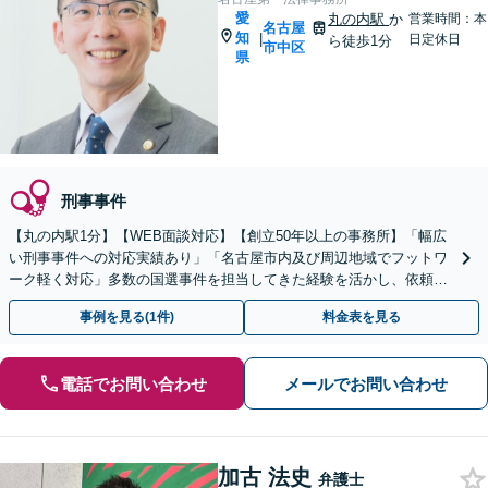
愛
丸の内駅
か
営業時間：本
名古屋
知
|
日定休日
ら徒歩1分
市中区
県
刑事事件
【丸の内駅1分】【WEB面談対応】【創立50年以上の事務所】「幅広
い刑事事件への対応実績あり」「名古屋市内及び周辺地域でフットワ
ーク軽く対応」多数の国選事件を担当してきた経験を活かし、依頼者
さまの利益を最大限守ります【休日・夜間相談可】
事例を見る(1件)
料金表を見る
電話でお問い合わせ
メールでお問い合わせ
加古 法史
弁護士