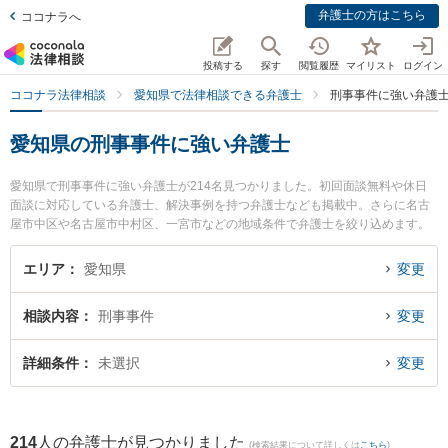
弁護士の方はこちら
ココナラへ
投稿する
探す
閲覧履歴
マイリスト
ログイン
ココナラ法律相談
愛知県で法律相談できる弁護士
刑事事件に強い弁護
愛知県の刑事事件に強い弁護士
愛知県で刑事事件に強い弁護士が214名見つかりました。初回面談無料や休日
面談に対応している弁護士、解決事例を持つ弁護士なども掲載中。さらに名古
屋市中区や名古屋市中村区、一宮市などの地域条件で弁護士を絞り込めます。
加害者側や少年事件、再犯・前科あり等の細かな分野での絞り込み検索もでき
便利です。特に豊橋みらい法律事務所の鴨下 卓治弁護士や旭合同法律事務所 名
エリア
愛知県
変更
古屋事務所の菅野 幹弁護士、名古屋H＆Y法律事務所の藪内 博之弁護士のプロ
フィール情報や弁護士費用、強みなどが注目されています。『愛知県で土日や
相談内容
刑事事件
変更
夜間に発生した刑事事件のトラブルを今すぐに弁護士に相談したい』『刑事事
件のトラブル解決の実績豊富な近くの弁護士を検索したい』『初回相談無料で
刑事事件を法律相談できる愛知県内の弁護士に相談予約したい』などでお困り
詳細条件
未選択
変更
の相談者さんにおすすめです。
214
人の弁護士が見つかりました
(検索結果について詳しくは
こちら
)