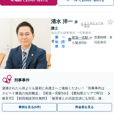
清水 洋一
弁
インタビューを
見る
護士
旭合同法律事務所 一宮事務所
愛
一
尾張一宮駅
か
営業時間：本
知
宮
|
日定休日
ら徒歩5分
県
市
刑事事件
逮捕されたら何よりも最初に弁護士へご連絡ください！「刑事事件は
スピード勝負の短距離走」【尾張一宮駅5分】【愛知県エリアで即日
接見可】【初回相談30分無料】「被害者との示談交渉にも対応」逮捕
前：強硬な取り調べにお悩みの方も相談可【完全個室制】
事例を見る(6件)
料金表を見る