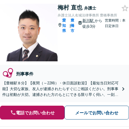
梅村 直也
弁護士
弁護士法人名城法律事務所 豊橋事務所
愛
豊
新川駅
から
営業時間：本
知
橋
|
日定休日
徒歩3分
県
市
刑事事件
【豊橋駅８分】【夜間（～22時）・休日面談歓迎】【最短当日対応可
能】大切な家族、友人が逮捕されたらすぐにご相談ください。刑事事
件は初動が大切。逮捕された方のもとにできる限り早く伺い、一刻も
早く普段どおりの日常に戻れるようサポートいたします。
電話でお問い合わせ
メールでお問い合わせ