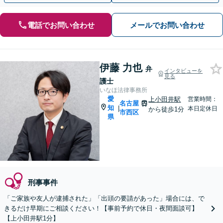
電話でお問い合わせ
メールでお問い合わせ
伊藤 力也
弁
インタビューを
見る
護士
いなほ法律事務所
愛
上小田井駅
営業時間：
名古屋
知
|
本日定休日
から徒歩1分
市西区
県
刑事事件
「ご家族や友人が逮捕された」「出頭の要請があった」場合には、で
きるだけ早期にご相談ください！【事前予約で休日・夜間面談可】
【上小田井駅1分】