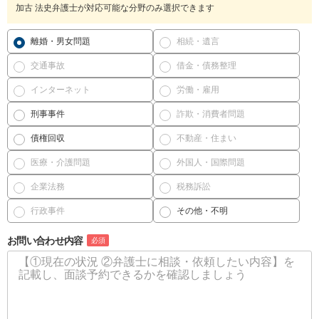
加古 法史弁護士が対応可能な分野のみ選択できます
離婚・男女問題
相続・遺言
交通事故
借金・債務整理
インターネット
労働・雇用
刑事事件
詐欺・消費者問題
債権回収
不動産・住まい
医療・介護問題
外国人・国際問題
企業法務
税務訴訟
行政事件
その他・不明
お問い合わせ内容
必須