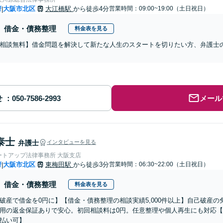
府
大阪市北区
大江橋駅
から徒歩4分
営業時間：09:00~19:00（土日祝日）
|
借金・債務整理
料金表を見る
相談無料】借金問題を解決して新たな人生のスタートを切りたい方、弁護士
せ
メール
泰士
弁護士
インタビューを見る
ートアップ法律事務所 大阪支店
府
大阪市北区
東梅田駅
から徒歩3分
営業時間：06:30~22:00（土日祝日）
|
借金・債務整理
料金表を見る
破産で借金を0円に】【借金・債務整理の相談実績5,000件以上】自己破産
用の返金保証ありで安心。初回相談料は0円。任意整理や個人再生にも対応
払い可】