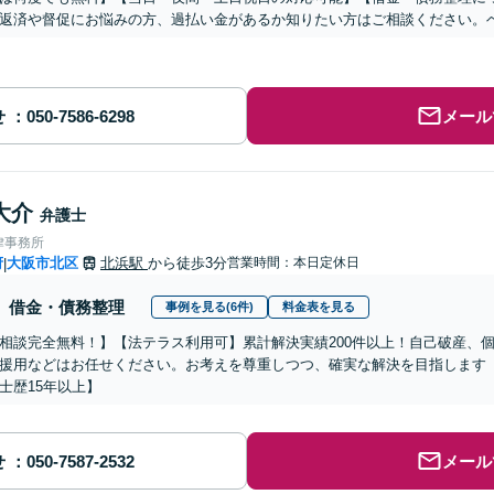
返済や督促にお悩みの方、過払い金があるか知りたい方はご相談ください。
せ
メール
大介
弁護士
律事務所
府
大阪市北区
北浜駅
から徒歩3分
営業時間：本日定休日
|
借金・債務整理
事例を見る(6件)
料金表を見る
相談完全無料！】【法テラス利用可】累計解決実績200件以上！自己破産、
援用などはお任せください。お考えを尊重しつつ、確実な解決を目指します
士歴15年以上】
せ
メール