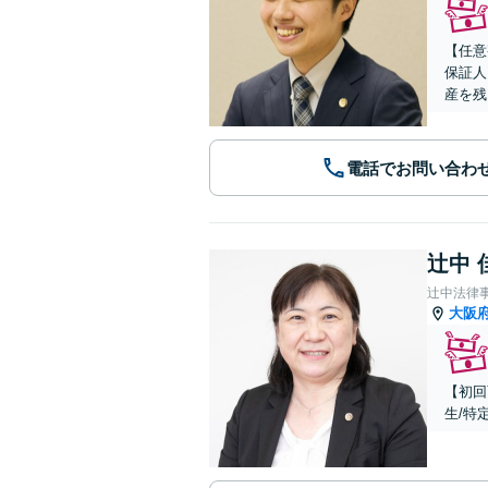
【任意
保証人
産を残
電話でお問い合わ
辻中 
辻中法律
大阪
【初回
生/特