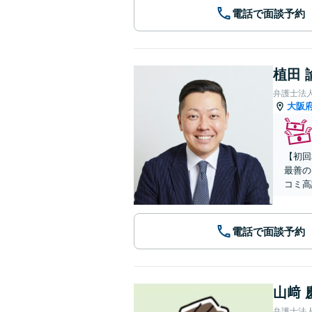
電話で面談予約
植田 
弁護士法
大阪
【初回
最善の
コミ高
電話で面談予約
山﨑 
弁護士法