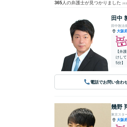
365
人の弁護士が見つかりました
(
田中 
田中敦法
大阪
【弁護
けして
5分】
電話でお問い合わ
幾野 
東京スタ
大阪