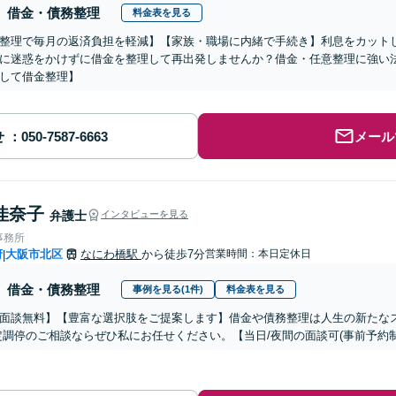
借金・債務整理
料金表を見る
整理で毎月の返済負担を軽減】【家族・職場に内緒で手続き】利息をカット
に迷惑をかけずに借金を整理して再出発しませんか？借金・任意整理に強い法律
して借金整理】
せ
メール
佳奈子
弁護士
インタビューを見る
事務所
府
大阪市北区
なにわ橋駅
から徒歩7分
営業時間：本日定休日
|
借金・債務整理
事例を見る(1件)
料金表を見る
面談無料】【豊富な選択肢をご提案します】借金や債務整理は人生の新たなス
定調停のご相談ならぜひ私にお任せください。【当日/夜間の面談可(事前予約制