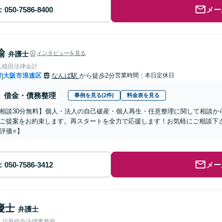
メー
諭
弁護士
インタビューを見る
人植田法律会計
府
大阪市浪速区
なんば駅
から徒歩2分
営業時間：本日定休日
|
借金・債務整理
事例を見る(2件)
料金表を見る
相談30分無料】個人・法人の自己破産・個人再生・任意整理に関して相談か
ご提案をお約束します。再スタートを全力で応援します！お気軽にご相談下さい
評価⭐️】
メー
慶士
弁護士
人川原総合法律事務所