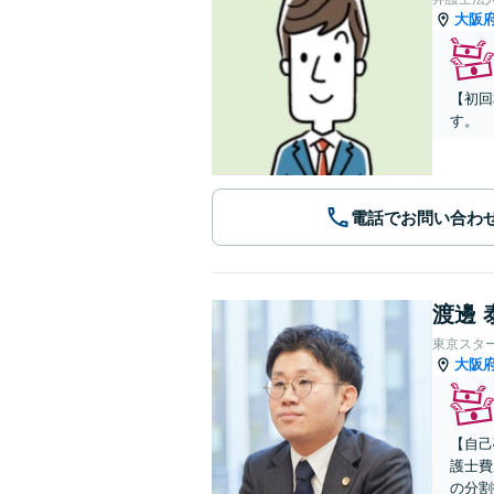
大阪
【初回
す。
電話でお問い合わ
渡邊 
東京スタ
大阪
【自己
護士費
の分割