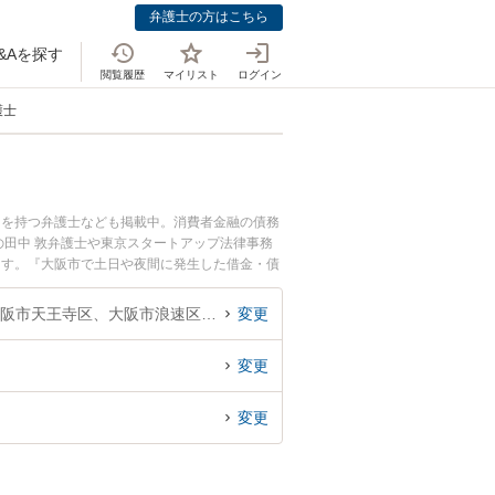
弁護士の方はこちら
&Aを探す
閲覧履歴
マイリスト
ログイン
護士
例を持つ弁護士なども掲載中。消費者金融の債務
田中 敦弁護士や東京スタートアップ法律事務
ます。『大阪市で土日や夜間に発生した借金・債
初回相談無料で借金・債務整理を法律相談できる
大阪府、大阪市都島区、大阪市福島区、大阪市此花区、大阪市西区、大阪市港区、大阪市大正区、大阪市天王寺区、大阪市浪速区、大阪市西淀川区、大阪市東淀川区、大阪市東成区、大阪市生野区、大阪市旭区、大阪市城東区、大阪市阿倍野区、大阪市住吉区、大阪市東住吉区、大阪市西成区、大阪市淀川区、大阪市鶴見区、大阪市住之江区、大阪市平野区、大阪市北区、大阪市中央区
変更
変更
変更