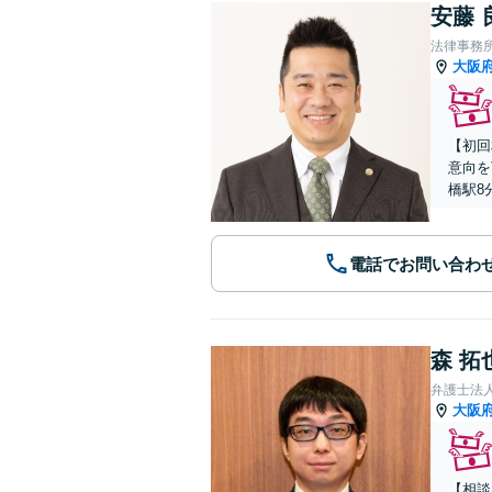
安藤 
法律事務
大阪
【初回
意向を
橋駅8
電話でお問い合わ
森 拓
弁護士法
大阪
【相談