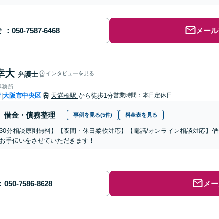
せ
メール
幸大
弁護士
インタビューを見る
事務所
府
大阪市中央区
天満橋駅
から徒歩1分
営業時間：本日定休日
|
借金・債務整理
事例を見る(5件)
料金表を見る
30分相談原則無料】【夜間・休日柔軟対応】【電話/オンライン相談対応】
お手伝いをさせていただきます！
メー