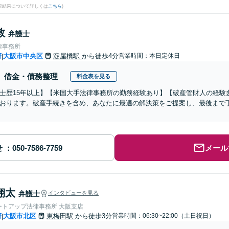
検索結果について詳しくは
こちら
)
敦
弁護士
律事務所
府
大阪市中央区
淀屋橋駅
から徒歩4分
営業時間：本日定休日
|
借金・債務整理
料金表を見る
士歴15年以上】【米国大手法律事務所の勤務経験あり】【破産管財人の経験
おります。破産手続きを含め、あなたに最適の解決策をご提案し、最後まで
せ
メール
翔太
弁護士
インタビューを見る
ートアップ法律事務所 大阪支店
府
大阪市北区
東梅田駅
から徒歩3分
営業時間：06:30~22:00（土日祝日）
|