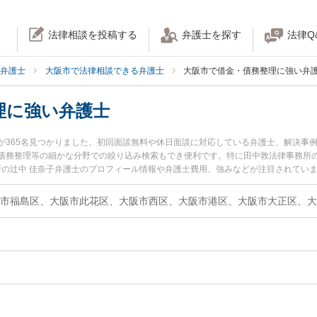
法律相談を投稿する
弁護士を探す
法律Q
弁護士
大阪市で法律相談できる弁護士
大阪市で借金・債務整理に強い弁
理に強い弁護士
が365名見つかりました。初回面談無料や休日面談に対応している弁護士、解決事
債務整理等の細かな分野での絞り込み検索もでき便利です。特に田中敦法律事務所の
務所の辻中 佳奈子弁護士のプロフィール情報や弁護士費用、強みなどが注目されてい
い』『借金・債務整理のトラブル解決の実績豊富な近くの弁護士を検索したい』『
困りの相談者さんにおすすめです。