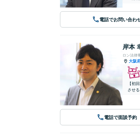
電話でお問い合わ
岸本 
ロン法律
大阪
【初回
させる
電話で面談予約