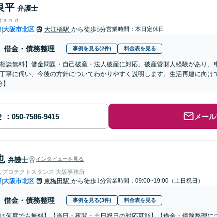
良平
弁護士
所ａｎｄ
府
大阪市北区
大江橋駅
から徒歩5分
営業時間：本日定休日
|
借金・債務整理
事例を見る(2件)
料金表を見る
相談無料】借金問題・自己破産・法人破産に対応。破産管財人経験があり、
丁寧に伺い、今後の方針についてわかりやすく説明します。生活再建に向け
分】
せ
メール
也
弁護士
インタビューを見る
人プロテクトスタンス 大阪事務所
府
大阪市北区
東梅田駅
から徒歩1分
営業時間：09:00~19:00（土日祝日）
|
借金・債務整理
事例を見る(3件)
料金表を見る
は何度でも無料】【当日・夜間・土日祝日の対応可能】【借金・債務整理につい