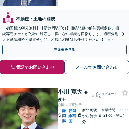
不動産・土地の相続
【初回相談60分無料】【新静岡駅10分】相続問題の解決実績多数。相
続専門チームが的確に対応し、損のない相続を目指します。遺産分割
／不動産相続／遺留分など、相続の相談はお任せください【土日・夜
間相談可】登記・税の申告などアフターフォローも対応
料金表を見る
電話でお問い合わせ
メールでお問い合わせ
小川 寛大
弁
インタビューを
見る
護士
静岡法律事務所
新静岡駅
営業時間：09:00
静
静岡
~21:00（平日）
岡
市葵
から徒歩10
|
県
区
分