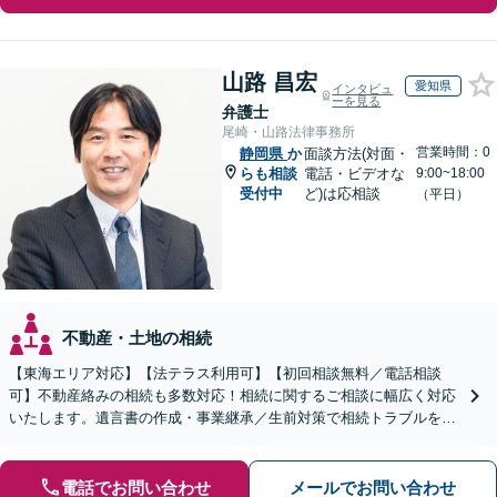
山路 昌宏
愛知県
インタビュ
ーを見る
弁護士
尾崎・山路法律事務所
営業時間：0
静岡県
か
面談方法(対面・
らも相談
電話・ビデオな
9:00~18:00
受付中
ど)は応相談
（平日）
不動産・土地の相続
【東海エリア対応】【法テラス利用可】【初回相談無料／電話相談
可】不動産絡みの相続も多数対応！相続に関するご相談に幅広く対応
いたします。遺言書の作成・事業継承／生前対策で相続トラブルを回
避！【遺産分割の経験豊富】相続放棄／寄与分／財産調査など
電話でお問い合わせ
メールでお問い合わせ