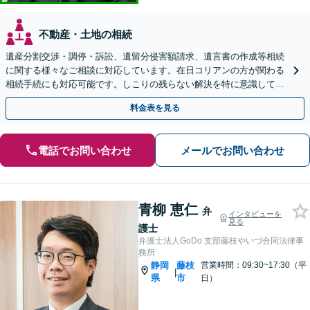
不動産・土地の相続
遺産分割交渉・調停・訴訟、遺留分侵害額請求、遺言書の作成等相続
に関する様々なご相談に対応しています。在日コリアンの方が関わる
相続手続にも対応可能です。しこりの残らない解決を特に意識してい
ます。【新静岡駅10分】
料金表を見る
電話でお問い合わせ
メールでお問い合わせ
青柳 恵仁
弁
インタビューを
見る
護士
弁護士法人GoDo 支部藤枝やいづ合同法律事
務所
静岡
藤枝
営業時間：09:30~17:30（平
|
県
市
日）