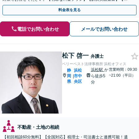
話相談可】
料金表を見る
電話でお問い合わせ
メールでお問い合わせ
松下 啓一
弁護士
ベリーベスト法律事務所 浜松オフィス
浜松駅
か
営業時間：09:30
静
浜松
~21:00（平日）
岡
市中
ら徒歩5
|
県
央区
分
不動産・土地の相続
【初回相談60分無料】【全国対応】税理士・司法書士と連携可能！遺