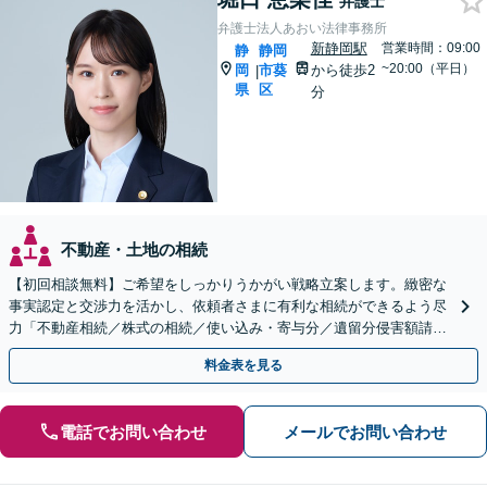
弁護士
弁護士法人あおい法律事務所
新静岡駅
営業時間：09:00
静
静岡
~20:00（平日）
岡
市葵
から徒歩2
|
県
区
分
不動産・土地の相続
【初回相談無料】ご希望をしっかりうかがい戦略立案します。緻密な
事実認定と交渉力を活かし、依頼者さまに有利な相続ができるよう尽
力「不動産相続／株式の相続／使い込み・寄与分／遺留分侵害額請求
／相続放棄／生前贈与／事業承継」【休日・夜間相談可】
料金表を見る
電話でお問い合わせ
メールでお問い合わせ