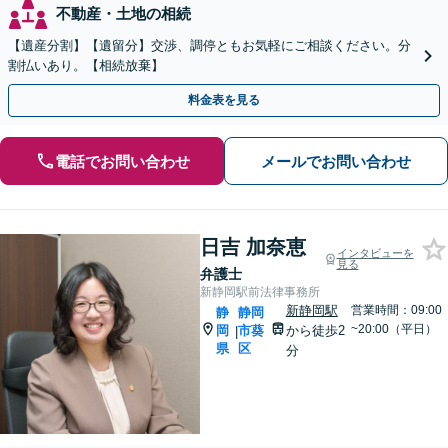
不動産・土地の相続
【遺産分割】【遺留分】交渉、調停ともお気軽にご相談ください。分
割払いあり。【相続放棄】
料金表を見る
電話でお問い合わせ
メールでお問い合わせ
日吉 加奈恵
インタビューを
見る
弁護士
新静岡駅前法律事務所
新静岡駅
営業時間：09:00
静
静岡
~20:00（平日）
岡
市葵
から徒歩2
|
県
区
分