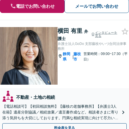
電話でお問い合わせ
メールでお問い合わせ
横田 有里
弁
インタビューを
見る
護士
弁護士法人GoDo 支部藤枝やいづ合同法律事
務所
静岡
藤枝
営業時間：09:00~17:30（平
|
県
市
日）
不動産・土地の相続
【電話相談可】【初回相談無料】【藤枝の老舗事務所】【弁護士3人
在籍】遺産分割協議／相続放棄／遺言書作成など。相談者さまに寄り
添う気持ちを大切にしております。円満な相続実現に向けて尽力いた
します【藤枝市】【夜間・休日応相談】
料金表を見る