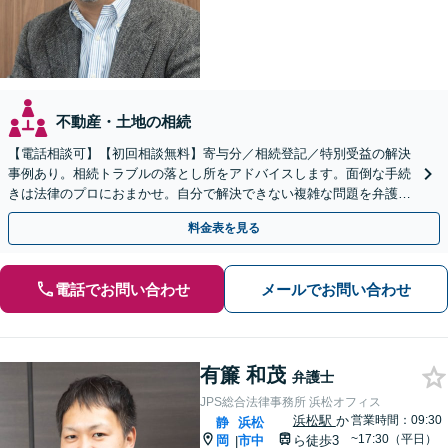
不動産・土地の相続
【電話相談可】【初回相談無料】寄与分／相続登記／特別受益の解決
事例あり。相続トラブルの落とし所をアドバイスします。面倒な手続
きは法律のプロにおまかせ。自分で解決できない複雑な問題を弁護士
が解決します。
料金表を見る
電話でお問い合わせ
メールでお問い合わせ
有簾 和茂
弁護士
JPS総合法律事務所 浜松オフィス
浜松駅
か
営業時間：09:30
静
浜松
~17:30（平日）
岡
市中
ら徒歩3
|