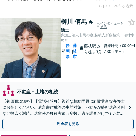
72件中 1-30件を表示
柳川 侑馬
弁
インタビューを
見る
護士
弁護士法人市民の森 藤枝支所藤枝第一法律事
務所
静
藤
藤枝駅
か
営業時間：09:00~1
岡
枝
|
7:30（平日）
ら徒歩3分
県
市
不動産・土地の相続
【初回面談無料】【電話相談可】複雑な相続問題は経験豊富な弁護士
にお任せください。遺言書作成等の生前対策、不動産が絡む遺産分割
など幅広く対応。遺留分の獲得実績も多数。遺産調査だけでもお気軽
に【夜間・休日相談可】【藤枝駅1分】
料金表を見る