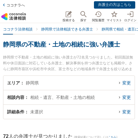
弁護士の方はこちら
ココナラへ
投稿する
探す
閲覧履歴
マイリスト
ログイン
ココナラ法律相談
静岡県で法律相談できる弁護士
静岡県で相続・遺言
静岡県の不動産・土地の相続に強い弁護士
静岡県で不動産・土地の相続に強い弁護士が72名見つかりました。初回面談無
料や休日面談に対応している弁護士、解決事例を持つ弁護士なども掲載中。さ
らに静岡市葵区や浜松市中央区、富士市などの地域条件で弁護士を絞り込めま
す。相続・遺言に関係する家族間の相続トラブルや認知症の相続、遺産分割等
の細かな分野での絞り込み検索もでき便利です。特に弁護士法人市民の森 藤枝
エリア
静岡県
変更
支所藤枝第一法律事務所の柳川 侑馬弁護士や弁護士法人GoDo 支部藤枝やいづ
合同法律事務所の横田 有里弁護士、ベリーベスト法律事務所 浜松オフィスの大
相談内容
相続・遺言、不動産・土地の相続
変更
城 拓摩弁護士のプロフィール情報や弁護士費用、強みなどが注目されていま
す。『静岡県で土日や夜間に発生した不動産・土地の相続のトラブルを今すぐ
に弁護士に相談したい』『不動産・土地の相続のトラブル解決の実績豊富な近
詳細条件
未選択
変更
くの弁護士を検索したい』『初回相談無料で不動産・土地の相続を法律相談で
きる静岡県内の弁護士に相談予約したい』などでお困りの相談者さんにおすす
めです。
72
人の弁護士が見つかりました
(検索結果について詳しくは
こちら
)