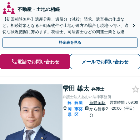
不動産・土地の相続
【初回相談無料】遺産分割、遺留分（減殺）請求、遺言書の作成な
ど。相続対象となる不動産物件や土地が遠方の場合も現地へ伺い、適
切な状況把握に努めます。税理士、司法書士などの関連士業とも連携
しワンストップで対応します【新静岡駅直結】
料金表を見る
電話でお問い合わせ
メールでお問い合わせ
雫田 雄太
弁護士
弁護士法人あおい法律事務所
新静岡駅
営業時間：09:00
静
静岡
~20:00（平日）
岡
市葵
から徒歩2
|
県
区
分