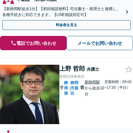
【新静岡駅徒歩1分】【初回相談無料】司法書士・税理士と連携し、
各種手続きに対応できます。【LINE相談対応可】
料金表を見る
電話でお問い合わせ
メールでお問い合わせ
上野 哲郎
弁護士
静岡法律事務所
新静岡駅
営業時間：09:00
静
静岡
~17:30（平日）
岡
市葵
から徒歩10
|
県
区
分