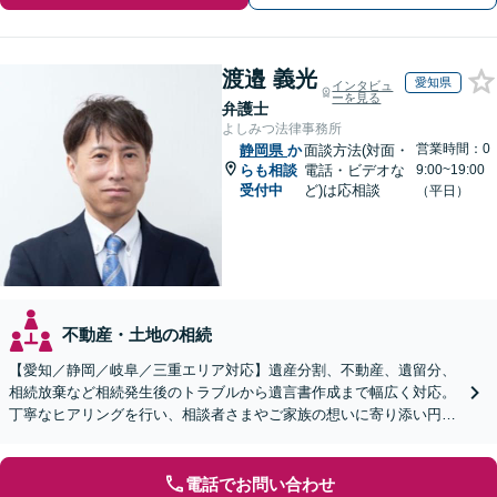
渡邉 義光
愛知県
インタビュ
ーを見る
弁護士
よしみつ法律事務所
営業時間：0
静岡県
か
面談方法(対面・
らも相談
電話・ビデオな
9:00~19:00
受付中
ど)は応相談
（平日）
不動産・土地の相続
【愛知／静岡／岐阜／三重エリア対応】遺産分割、不動産、遺留分、
相続放棄など相続発生後のトラブルから遺言書作成まで幅広く対応。
丁寧なヒアリングを行い、相談者さまやご家族の想いに寄り添い円滑
な解決へ導きます【オンライン面談OK】【休日相談可】
電話でお問い合わせ