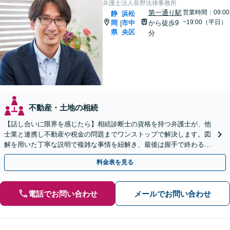
弁護士法人長野法律事務所
第一通り駅
営業時間：09:00
静
浜松
~19:00（平日）
岡
市中
から徒歩9
|
県
央区
分
不動産・土地の相続
【話し合いに限界を感じたら】相続診断士の資格を持つ弁護士が、他
士業と連携し不動産や税金の問題までワンストップで解決します。図
解を用いた丁寧な説明で複雑な事情を紐解き、最後は握手で終わる円
満な解決へ導きます。初回相談は無料です。
料金表を見る
電話でお問い合わせ
メールでお問い合わせ