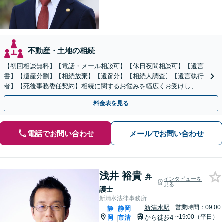
不動産・土地の相続
【初回相談無料】【電話・メール相談可】【休日夜間相談可】【遺言
書】【遺産分割】【相続放棄】【遺留分】【相続人調査】【遺言執行
者】【死後事務委任契約】相続に関するお悩みを幅広くお受けし、納
得できる相続の実現を目指します
料金表を見る
電話でお問い合わせ
メールでお問い合わせ
浅井 裕貴
弁
インタビューを
見る
護士
新清水法律事務所
新清水駅
営業時間：09:00
静
静岡
~19:00（平日）
岡
市清
から徒歩4
|