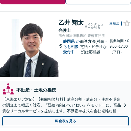
乙井 翔太
愛知県
インタビュ
ーを見る
弁護士
旭合同法律事務所 豊橋事務所
営業時間：0
静岡県
か
面談方法(対面・
らも相談
電話・ビデオな
9:00~17:00
受付中
ど)は応相談
（平日）
不動産・土地の相続
【東海エリア対応】【初回相談無料】遺産分割・遺留分・使途不明金
の調査まで幅広く対応。「迅速×的確×ていねい」をモットーに、高品
質なリーガルサービスを提供します。不動産や株式を含む複雑な相続
もお任せください【休日・夜間対応OK】
料金表を見る