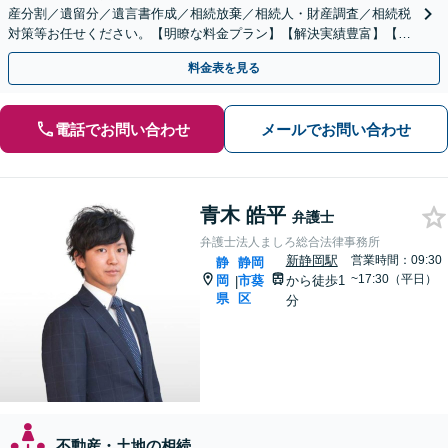
産分割／遺留分／遺言書作成／相続放棄／相続人・財産調査／相続税
対策等お任せください。【明瞭な料金プラン】【解決実績豊富】【電
話相談可】
料金表を見る
電話でお問い合わせ
メールでお問い合わせ
青木 皓平
弁護士
弁護士法人ましろ総合法律事務所
新静岡駅
営業時間：09:30
静
静岡
~17:30（平日）
岡
市葵
から徒歩1
|
県
区
分
不動産・土地の相続