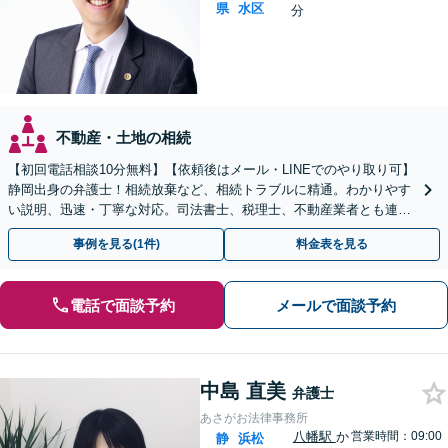
県
水区
分
不動産・土地の相続
【初回電話相談10分無料】【依頼後はメール・LINEでのやり取り可】
静岡出身の弁護士！相続放棄など、相続トラブルに精通。わかりやす
い説明、迅速・丁寧な対応。司法書士、税理士、不動産業者とも連携
し、遺産相続をトータルサポート【完全個室相談】
事例を見る(1件)
料金表を見る
電話で面談予約
メールで面談予約
中島 直美
弁護士
あさがお法律事務所
八幡駅
か
営業時間：09:00
静
浜松