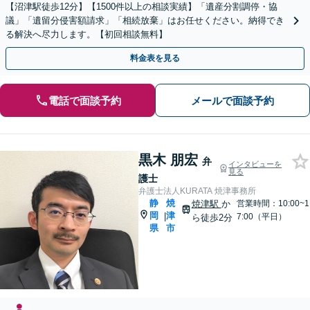
【沼津駅徒歩12分】【1500件以上の相談実績】「遺産分割調停・協
議」「遺留分侵害額請求」「相続放棄」はお任せください。納得でき
る解決へ尽力します。【初回相談無料】
料金表を見る
電話で面談予約
メールで面談予約
黒木 朋宏
弁
インタビューを
見る
護士
弁護士法人KURATA 焼津事務所
静
焼
焼津駅
か
営業時間：10:00~1
岡
津
|
7:00（平日）
ら徒歩2分
県
市