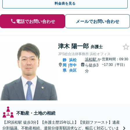
料金表を見る
電話でお問い合わせ
メールでお問い合わせ
津木 陽一郎
弁護士
JPS総合法律事務所 浜松オフィス
浜松駅
か
営業時間：09:30
静
浜松
~17:30（平日）
岡
市中
ら徒歩3
|
県
央区
分
不動産・土地の相続
【JR浜松駅 徒歩3分】【弁護士歴15年以上】【笑顔ファースト】遺産
分割協議、不動産相続、遺留分侵害額請求など、幅広く対応していま