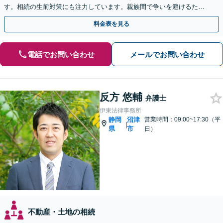
す。相続の生前対策にも注力しています。親族間で争いを避けるため
にも、お早めにご相談ください。【初回面談無料】
料金表を見る
電話でお問い合わせ
メールでお問い合わせ
反方 悠輔
弁護士
伊東法律事務所
静岡
沼津
営業時間：09:00~17:30（平
|
県
市
日）
不動産・土地の相続