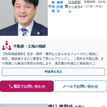
日吉町駅
営業時間：09:00
静
静岡
~17:30（平日）
岡
市葵
から徒歩4
|
県
区
分
不動産・土地の相続
【初回相談無料】交渉・調停・審判などあらゆるフェーズのご相談に
対応。相談者さまのご要望を丁寧にヒアリングし、ご意向を可能な限
り尊重した解決の実現を目指します。遺言書の作成など相続前のご相
談もお任せください【完全個室で対応】
料金表を見る
電話でお問い合わせ
メールでお問い合わせ
堀口 恵梨佳