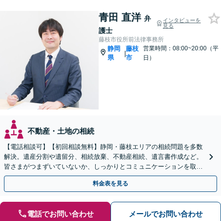
青田 直洋
弁
インタビューを
見る
護士
藤枝市役所前法律事務所
静岡
藤枝
営業時間：08:00~20:00（平
|
県
市
日）
不動産・土地の相続
【電話相談可】【初回相談無料】静岡・藤枝エリアの相続問題を多数
解決。遺産分割や遺留分、相続放棄、不動産相続、遺言書作成など。
皆さまがつまずいていないか、しっかりとコミュニケーションを取り
ながらお話を進めます【休日・夜間相談可】
料金表を見る
電話でお問い合わせ
メールでお問い合わせ