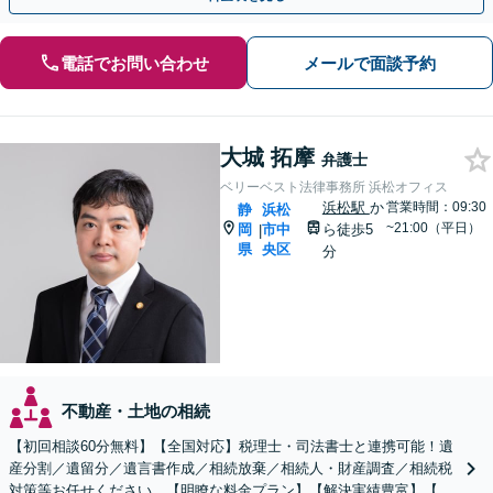
電話でお問い合わせ
メールで面談予約
大城 拓摩
弁護士
ベリーベスト法律事務所 浜松オフィス
浜松駅
か
営業時間：09:30
静
浜松
~21:00（平日）
岡
市中
ら徒歩5
|
県
央区
分
不動産・土地の相続
【初回相談60分無料】【全国対応】税理士・司法書士と連携可能！遺
産分割／遺留分／遺言書作成／相続放棄／相続人・財産調査／相続税
対策等お任せください。【明瞭な料金プラン】【解決実績豊富】【電