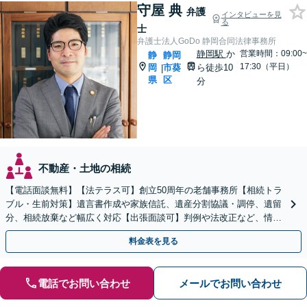
守屋 典
弁護
インタビューを見
る
士
弁護士法人GoDo 静岡合同法律事務所
静岡駅
か
営業時間：09:00~
静
静岡
17:30（平日）
岡
市葵
ら徒歩10
|
県
区
分
不動産・土地の相続
【電話面談無料】【法テラス可】創立50周年の老舗事務所【相続トラ
ブル・生前対策】遺言書作成や家族信託、遺産分割協議・調停、遺留
分、相続放棄など幅広く対応【出張面談可】判例や法改正など、情報
を収集し、適切な解決策を提案【静岡駅10分】
料金表を見る
電話でお問い合わせ
メールでお問い合わせ