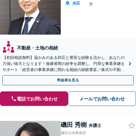
県
央区
分
不動産・土地の相続
【初回相談無料】温かみのある対応と豊富な経験を活かし、あなたの
力強い味方となります！後継者間の紛争を調整し、円滑な事業承継を
サポート「経営者の事業承継に関わる相続の経験豊富／株式や不動産
の名義変更など、事業承継特有の資産管理の問題に精通」
料金表を見る
電話でお問い合わせ
メールでお問い合わせ
磯田 秀樹
弁護士
磯田法律事務所