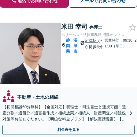
電話でお問い合わせ
メールでお問い合わせ
米田 幸司
弁護士
ベリーベスト法律事務所 沼津オフィス
静
沼
沼津駅
か
営業時間：09:30~2
岡
津
|
1:00（平日）
ら徒歩4分
県
市
不動産・土地の相続
【初回相談60分無料】【全国対応】税理士・司法書士と連携可能！遺
産分割／遺留分／遺言書作成／相続放棄／相続人・財産調査／相続税
対策等お任せください。【明瞭な料金プラン】【解決実績豊富】【電
話相談可】
料金表を見る