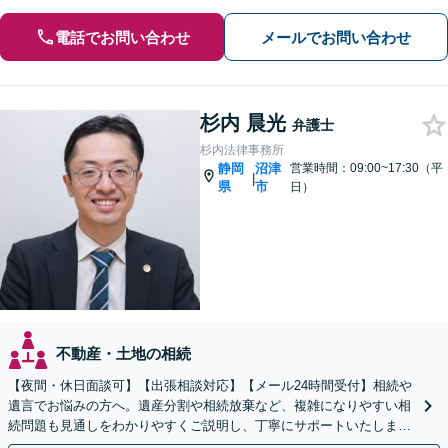
電話でお問い合わせ
メールでお問い合わせ
杉内 晨光
弁護士
杉内法律事務所
静岡
沼津
営業時間：09:00~17:30（平
|
県
市
日）
不動産・土地の相続
【夜間・休日面談可】【出張相談対応】【メール24時間受付】相続や
遺言でお悩みの方へ。遺産分割や相続放棄など、複雑になりやすい相
続問題も見通しをわかりやすくご説明し、丁寧にサポートいたしま
す。