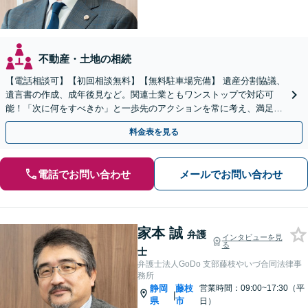
不動産・土地の相続
【電話相談可】【初回相談無料】【無料駐車場完備】 遺産分割協議、
遺言書の作成、成年後見など。関連士業ともワンストップで対応可
能！「次に何をすべきか」と一歩先のアクションを常に考え、満足度
の高い解決を目指します
料金表を見る
電話でお問い合わせ
メールでお問い合わせ
家本 誠
弁護
インタビューを見
る
士
弁護士法人GoDo 支部藤枝やいづ合同法律事
務所
静岡
藤枝
営業時間：09:00~17:30（平
|
県
市
日）