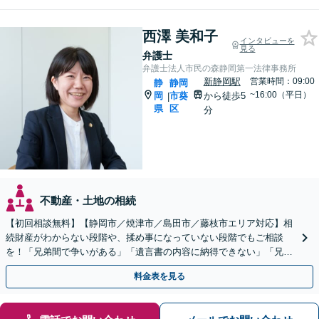
西澤 美和子
インタビューを
見る
弁護士
弁護士法人市民の森静岡第一法律事務所
新静岡駅
営業時間：09:00
静
静岡
~16:00（平日）
岡
市葵
から徒歩5
|
県
区
分
不動産・土地の相続
【初回相談無料】【静岡市／焼津市／島田市／藤枝市エリア対応】相
続財産がわからない段階や、揉め事になっていない段階でもご相談
を！「兄弟間で争いがある」「遺言書の内容に納得できない」「兄弟
による使い込みがあるのではないか」など幅広いお悩みに対応
料金表を見る