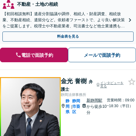
不動産・土地の相続
【初回相談無料】遺産分割協議や調停、相続人・財産調査、相続放
棄、不動産相続、遺留分など。依頼者ファーストで、より良い解決策
をご提案します。税理士や不動産業者、司法書士など他士業連携もワ
ンストップで対応【焼津駅2分】
料金表を見る
電話で面談予約
メールで面談予約
金光 誉樹
弁
インタビューを
見る
護士
静岡法律事務所
新静岡駅
営業時間：09:00
静
静岡
~18:30（平日）
岡
市葵
から徒歩10
|
県
区
分