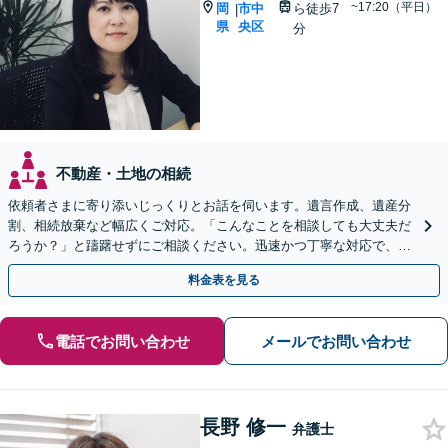
~17:20（平日）
岡
市中
ら徒歩7
|
県
央区
分
不動産・土地の相続
依頼者さまに寄り添いじっくりとお話を伺います。遺言作成、遺産分
割、相続放棄など幅広くご対応。「こんなことを相談しても大丈夫だ
ろうか？」と躊躇せずにご相談ください。迅速かつ丁寧な対応で、今
後の親族関係も考慮しながら進めます。
料金表を見る
電話でお問い合わせ
メールでお問い合わせ
長野 修一
弁護士