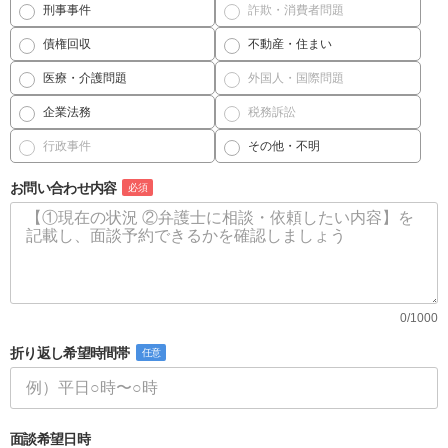
刑事事件
詐欺・消費者問題
債権回収
不動産・住まい
医療・介護問題
外国人・国際問題
企業法務
税務訴訟
行政事件
その他・不明
お問い合わせ内容
必須
0/1000
折り返し希望時間帯
任意
面談希望日時