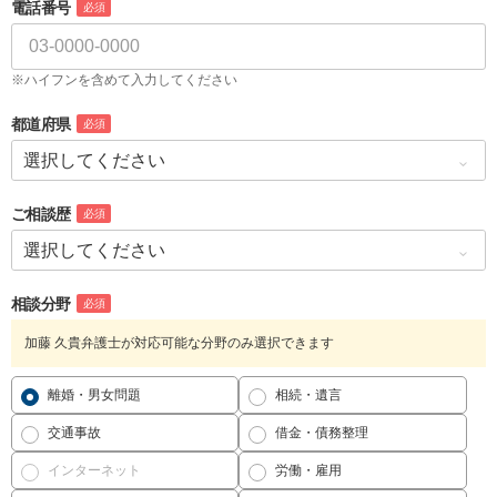
電話番号
必須
※ハイフンを含めて入力してください
都道府県
必須
ご相談歴
必須
相談分野
必須
加藤 久貴弁護士が対応可能な分野のみ選択できます
離婚・男女問題
相続・遺言
交通事故
借金・債務整理
インターネット
労働・雇用