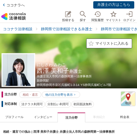
弁護士の方はこちら
ココナラへ
投稿する
探す
閲覧履歴
マイリスト
ログイン
ココナラ法律相談
静岡県で法律相談できる弁護士
静岡市で法律相談で
マイリストに入れる
にしざわ みわこ
西澤 美和子
弁護士
弁護士法人市民の森静岡第一法律事務所
新静岡駅
静岡県
静岡市葵区呉服町1-3-14 YS静岡呉服町ビル7階
注力分野
相続・遺言
他の注力分野を表示
対応体制
法テラス利用可
分割払い利用可
初回面談無料
プロフィール
インタビュー
事例紹介
料金表
注力分野
相続・遺言での強み | 西澤 美和子弁護士 弁護士法人市民の森静岡第一法律事務所