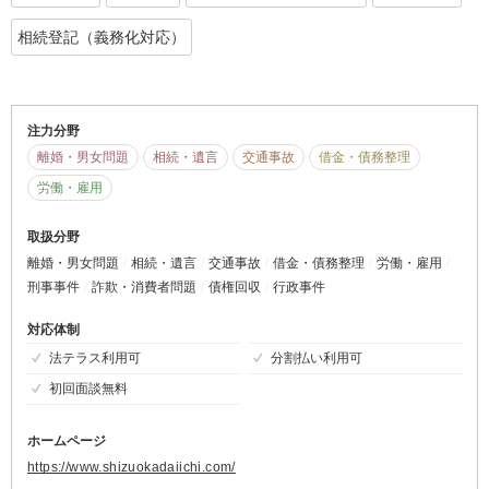
相続登記（義務化対応）
注力分野
離婚・男女問題
相続・遺言
交通事故
借金・債務整理
労働・雇用
取扱分野
離婚・男女問題
相続・遺言
交通事故
借金・債務整理
労働・雇用
刑事事件
詐欺・消費者問題
債権回収
行政事件
対応体制
法テラス利用可
分割払い利用可
初回面談無料
ホームページ
https://www.shizuokadaiichi.com/