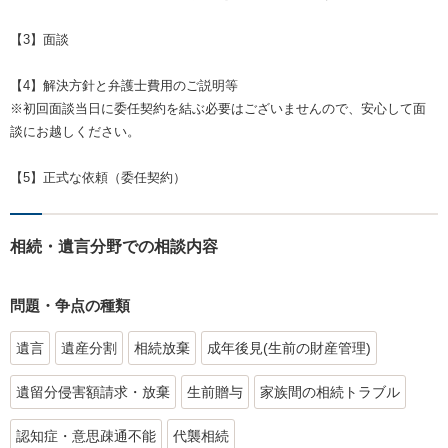
【3】面談
【4】解決方針と弁護士費用のご説明等
※初回面談当日に委任契約を結ぶ必要はございませんので、安心して面
談にお越しください。
【5】正式な依頼（委任契約）
相続・遺言分野での相談内容
問題・争点の種類
遺言
遺産分割
相続放棄
成年後見(生前の財産管理)
遺留分侵害額請求・放棄
生前贈与
家族間の相続トラブル
認知症・意思疎通不能
代襲相続