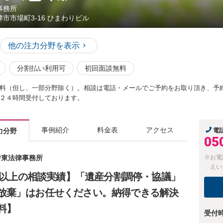
事務所
津市市場町3-16 ひまわりビル
他の注力分野を表示
分割払い利用可
初回面談無料
料（但し、一部分野除く）。相談は電話・メールでご予約をお取り頂き、予
２４時間受付しております。
事例紹介
料金表
アクセス
力分野
電
05
 伊東法律事務所
※お電
えい
0件以上の相談実績】「遺産分割調停・協議」
放棄」はお任せください。納得できる解決
料】
受付