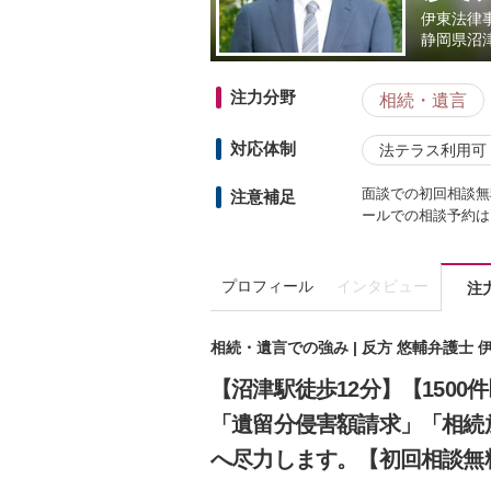
伊東法律
静岡県
沼
注力分野
相続・遺言
対応体制
法テラス利用可
面談での初回相談無
注意補足
ールでの相談予約は
プロフィール
インタビュー
注
相続・遺言での強み | 反方 悠輔弁護士
【沼津駅徒歩12分】【150
「遺留分侵害額請求」「相続
へ尽力します。【初回相談無