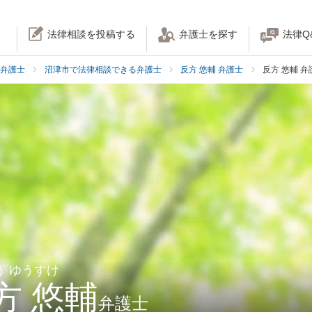
法律相談を投稿する
弁護士を探す
法律Q
弁護士
沼津市で法律相談できる弁護士
反方 悠輔 弁護士
反方 悠輔 
う ゆうすけ
方 悠輔
弁護士