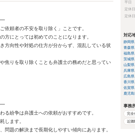
平日
定休
定休
━
ご依頼者の不安を取り除く」ことです。
対応
の方にとっては初めてのことになります。
静岡県
き方向性や対処の仕方が分からず、混乱している状
青森県
福島県
茨城県
や焦りを取り除くことも弁護士の務めだと思ってい
山梨県
兵庫県
広島県
香川県
佐賀県
鹿児島
━
事務
わる紛争は弁護士への依頼がおすすめです。
完全
耗します。
近隣
、問題の解決まで長期化しやすい傾向にあります。