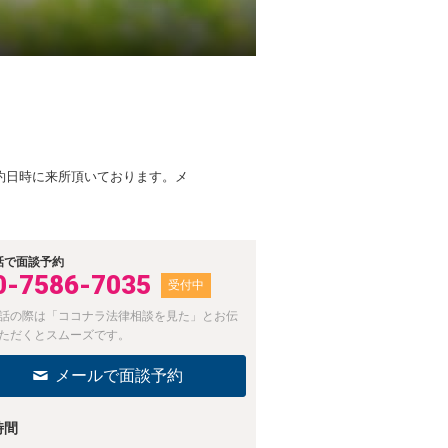
約日時に来所頂いております。メ
話で面談予約
0-7586-7035
受付中
話の際は「ココナラ法律相談を見た」とお伝
ただくとスムーズです。
メールで面談予約
時間