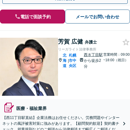
電話で面談予約
メールでお問い合わせ
芳賀 広健
弁護士
リーガライト法律事務所
西８丁目駅
営業時間：09:00
北
札幌
~18:00（祝日）
海
市中
から徒歩2
|
道
央区
分
医療・福祉業界
【西11丁目駅直結】企業法務はお任せください。労務問題やインター
ネットの風評被害対策に強みがあります。【顧問契約歓迎】契約書チ
ェック、就業規則などのご相談から法律相談まで幅広くご相談くださ