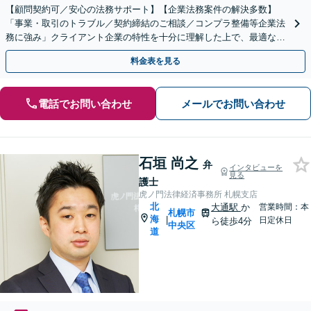
【顧問契約可／安心の法務サポート】【企業法務案件の解決多数】
「事業・取引のトラブル／契約締結のご相談／コンプラ整備等企業法
務に強み」クライアント企業の特性を十分に理解した上で、最適な法
的戦略を立案「労務問題全般に対応」【休日・夜間相談可】
料金表を見る
電話でお問い合わせ
メールでお問い合わせ
石垣 尚之
弁
インタビューを
見る
護士
虎ノ門法律経済事務所 札幌支店
北
大通駅
か
営業時間：本
札幌市
海
|
日定休日
ら徒歩4分
中央区
道