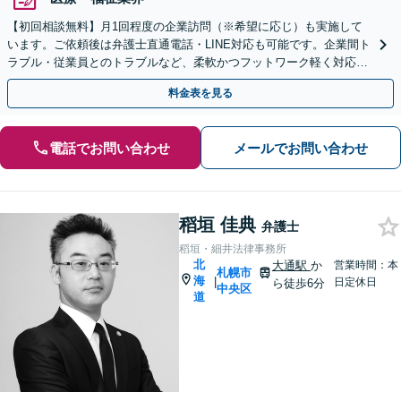
【初回相談無料】月1回程度の企業訪問（※希望に応じ）も実施して
います。ご依頼後は弁護士直通電話・LINE対応も可能です。企業間ト
ラブル・従業員とのトラブルなど、柔軟かつフットワーク軽く対応い
たします【西18丁目駅1分】
料金表を見る
電話でお問い合わせ
メールでお問い合わせ
稻垣 佳典
弁護士
稻垣・細井法律事務所
北
大通駅
か
営業時間：本
札幌市
海
|
日定休日
ら徒歩6分
中央区
道