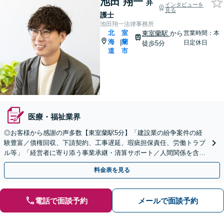
池田 翔一
弁
インタビューを
見る
護士
池田翔一法律事務所
北
室
東室蘭駅
から
営業時間：本
海
蘭
|
日定休日
徒歩5分
道
市
医療・福祉業界
◎お客様から感謝の声多数【東室蘭駅5分】「建設業の紛争案件の経
験豊富／債権回収、下請契約、工事遅延、瑕疵担保責任、労働トラブ
ル等」「経営者に寄り添う事業承継・清算サポート／人間関係を含め
た総合的なアドバイス」顧問契約／WEB面談／夜間相談可
料金表を見る
電話で面談予約
メールで面談予約