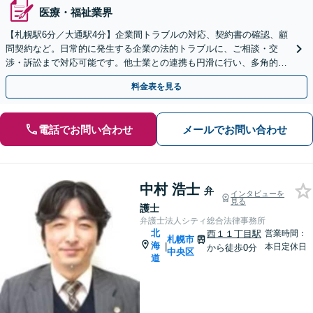
医療・福祉業界
【札幌駅6分／大通駅4分】企業間トラブルの対応、契約書の確認、顧
問契約など。日常的に発生する企業の法的トラブルに、ご相談・交
渉・訴訟まで対応可能です。他士業との連携も円滑に行い、多角的な
視点で支援いたします【初回相談無料】【休日面談可】
料金表を見る
電話でお問い合わせ
メールでお問い合わせ
中村 浩士
弁
インタビューを
見る
護士
弁護士法人シティ総合法律事務所
北
西１１丁目駅
営業時間：
札幌市
海
|
本日定休日
から徒歩0分
中央区
道