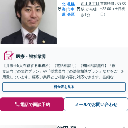
西１８丁目
営業時間：09:00
北
札幌
~22:00（土日祝
海
市中
駅
から徒
|
道
央区
日）
歩1分
医療・福祉業界
【弁護士5人在籍する事務所】【電話相談可】【初回面談無料】「飲
食店向けの契約プラン」や「従業員向けの法律相談プラン」などをご
用意しています。幅広い業界とご相談内容に対応できます。些細なこ
とでもご相談ください【西18丁目駅1分】
料金表を見る
電話で面談予約
メールでお問い合わせ