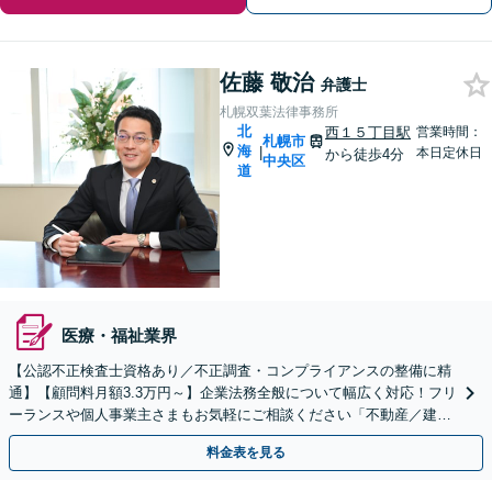
佐藤 敬治
弁護士
札幌双葉法律事務所
北
西１５丁目駅
営業時間：
札幌市
海
|
本日定休日
から徒歩4分
中央区
道
医療・福祉業界
【公認不正検査士資格あり／不正調査・コンプライアンスの整備に精
通】【顧問料月額3.3万円～】企業法務全般について幅広く対応！フリ
ーランスや個人事業主さまもお気軽にご相談ください「不動産／建設
業／／介護業／自動車関連ほか」【休日・夜間相談可】
料金表を見る