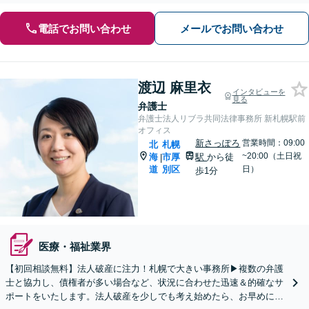
電話でお問い合わせ
メールでお問い合わせ
渡辺 麻里衣
インタビューを
見る
弁護士
弁護士法人リブラ共同法律事務所 新札幌駅前
オフィス
新さっぽろ
営業時間：09:00
北
札幌
~20:00（土日祝
海
市厚
駅
から徒
|
道
別区
日）
歩1分
医療・福祉業界
【初回相談無料】法人破産に注力！札幌で大きい事務所▶︎複数の弁護
士と協力し、債権者が多い場合など、状況に合わせた迅速＆的確なサ
ポートをいたします。法人破産を少しでも考え始めたら、お早めに