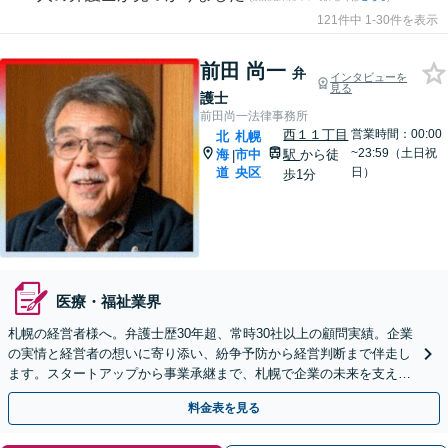
121件中 1-30件を表示
前田 尚一
弁
インタビューを
見る
護士
前田尚一法律事務所
西１１丁目
営業時間：00:00
北
札幌
~23:59（土日祝
海
市中
駅
から徒
|
道
央区
日）
歩1分
医療・福祉業界
札幌の経営者様へ。弁護士歴30年超、常時30社以上の顧問実績。企業
の実情と経営者の想いに寄り添い、紛争予防から経営判断まで伴走し
ます。スタートアップから事業承継まで、札幌で企業の未来を支えま
す。
料金表を見る