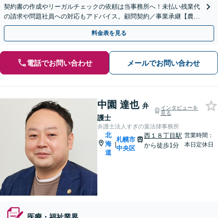
契約書の作成やリーガルチェックの依頼は当事務所へ！未払い残業代
の請求や問題社員への対応もアドバイス。顧問契約／事業承継【農業
業界の顧問実績あり】
料金表を見る
電話でお問い合わせ
メールでお問い合わせ
中園 達也
弁
インタビューを
見る
護士
弁護士法人すぎの葉法律事務所
北
西１８丁目駅
営業時間：
札幌市
海
|
本日定休日
から徒歩1分
中央区
道
医療・福祉業界