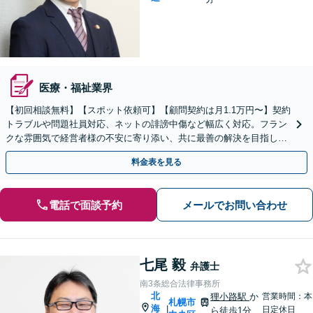
医療・福祉業界
【初回相談無料】【スポット依頼可】【顧問契約は月1.1万円〜】契約
トラブルや問題社員対応、ネットの誹謗中傷など幅広く対応。フラン
クな雰囲気で経営者様の不安に寄り添い、共に最善の解決を目指しま
す。ぜひ当事務所にご相談ください【WEB面談対応】
料金表を見る
電話で面談予約
メールでお問い合わせ
七尾 毅
弁護士
南3条総合法律事務所
北
狸小路駅
か
営業時間：本
札幌市
海
|
日定休日
ら徒歩1分