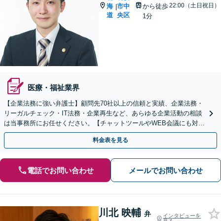
22:00（土日祝日）
海
市中
から徒歩
|
道
央区
1分
医療・福祉業界
【企業法務に強い弁護士】顧問先70社以上の信頼と実績、企業法務・
リーガルチェック・IT法務・企業再生など、あらゆる企業活動の相談
は当事務所にお任せください。【チャットツールやWEB会議にも対
応】
料金表を見る
電話でお問い合わせ
メールでお問い合わせ
川北 映輔
弁
インタビューを