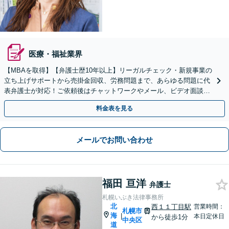
医療・福祉業界
【MBAを取得】【弁護士歴10年以上】リーガルチェック・新規事業の
立ち上げサポートから売掛金回収、労務問題まで、あらゆる問題に代
表弁護士が対応！ご依頼後はチャットワークやメール、ビデオ面談も
可【初回ビデオ相談無料】【西11丁目駅3分】
料金表を見る
メールでお問い合わせ
福田 亘洋
弁護士
札幌いぶき法律事務所
北
西１１丁目駅
営業時間：
札幌市
海
|
本日定休日
から徒歩1分
中央区
道