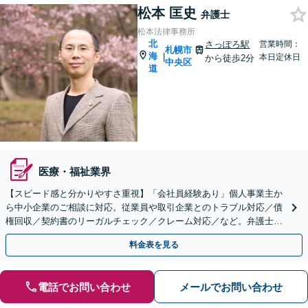
松本 匡史
弁護士
松本法律事務所
北
さっぽろ駅
営業時間：
札幌市
海
|
本日定休日
から徒歩2分
中央区
道
医療・福祉業界
【スピード感と分かりやすさ重視】「会社員経験あり」個人事業主か
ら中小企業のご相談に対応。従業員や取引企業とのトラブル対応／債
権回収／契約書のリーガルチェック／クレーム対応／など。弁護士相
談が初めての企業様へも全力で対応します！
料金表を見る
電話でお問い合わせ
メールでお問い合わせ