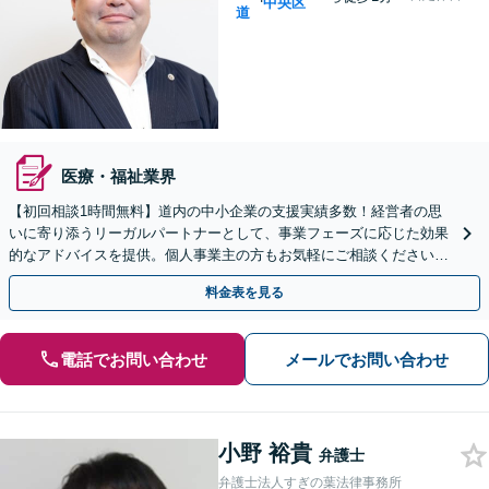
中央区
道
医療・福祉業界
【初回相談1時間無料】道内の中小企業の支援実績多数！経営者の思
いに寄り添うリーガルパートナーとして、事業フェーズに応じた効果
的なアドバイスを提供。個人事業主の方もお気軽にご相談ください
【顧問契約OK】【休日・夜間面談OK】【すすきの駅2分】
料金表を見る
電話でお問い合わせ
メールでお問い合わせ
小野 裕貴
弁護士
弁護士法人すぎの葉法律事務所