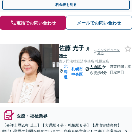
【面談】をご予約ください【休日・夜間相談可】
料金表を見る
電話でお問い合わせ
メールでお問い合わせ
佐藤 光子
弁
インタビューを
見る
護士
虎ノ門法律経済事務所 札幌支店
北
大通駅
か
営業時間：本
札幌市
海
|
日定休日
ら徒歩4分
中央区
道
医療・福祉業界
【弁護士歴20年以上】【大通駅４分・札幌駅６分】【講演実績多数】
幅広い業界の顧問を務めています。自身も経営者として商工会議所や