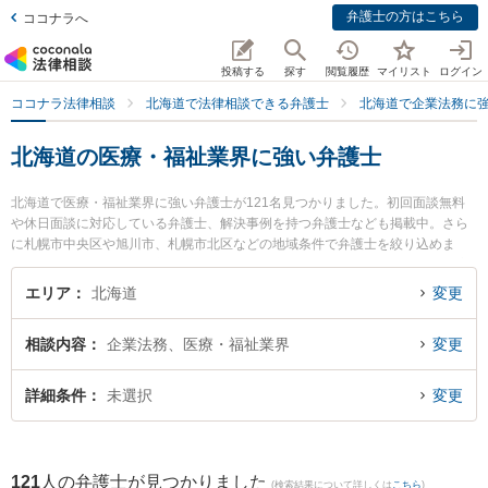
弁護士の方はこちら
ココナラへ
投稿する
探す
閲覧履歴
マイリスト
ログイン
ココナラ法律相談
北海道で法律相談できる弁護士
北海道で企業法務に
北海道の医療・福祉業界に強い弁護士
北海道で医療・福祉業界に強い弁護士が121名見つかりました。初回面談無料
や休日面談に対応している弁護士、解決事例を持つ弁護士なども掲載中。さら
に札幌市中央区や旭川市、札幌市北区などの地域条件で弁護士を絞り込めま
す。企業法務に関係する顧問弁護士契約や契約書作成・リーガルチェック、雇
用契約書・就業規則作成等の細かな分野での絞り込み検索もでき便利です。特
エリア
北海道
変更
に前田尚一法律事務所の前田 尚一弁護士や弁護士法人リブラ共同法律事務所 新
札幌駅前オフィスの小泉 純弁護士、リーガライト法律事務所の芳賀 広健弁護士
相談内容
企業法務、医療・福祉業界
変更
のプロフィール情報や弁護士費用、強みなどが注目されています。『北海道で
土日や夜間に発生した医療・福祉業界のトラブルを今すぐに弁護士に相談した
い』『医療・福祉業界のトラブル解決の実績豊富な近くの弁護士を検索した
詳細条件
未選択
変更
い』『初回相談無料で医療・福祉業界を法律相談できる北海道内の弁護士に相
談予約したい』などでお困りの相談者さんにおすすめです。
121
人の弁護士が見つかりました
(検索結果について詳しくは
こちら
)