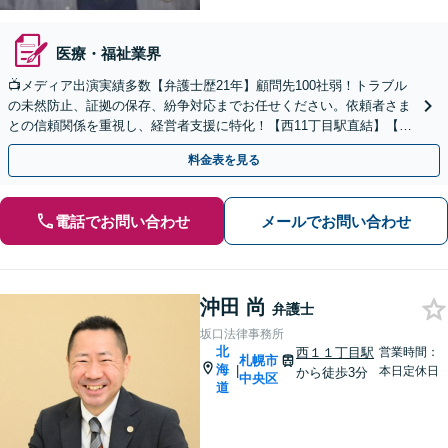
医療・福祉業界
📺メディア出演実績多数【弁護士歴21年】顧問先100社弱！トラブル
の未然防止、証拠の保存、紛争対応までお任せください。依頼者さま
との信頼関係を重視し、経営者支援に特化！【西11丁目駅直結】【初
回相談無料】【24時間365日対応】
料金表を見る
電話でお問い合わせ
メールでお問い合わせ
沖田 尚
弁護士
坂口法律事務所
北
西１１丁目駅
営業時間：
札幌市
海
|
本日定休日
から徒歩3分
中央区
道