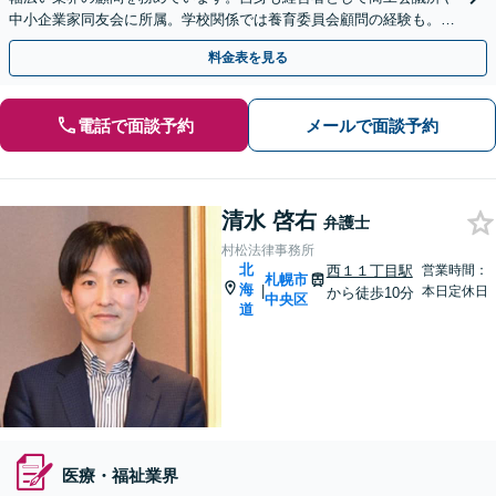
中小企業家同友会に所属。学校関係では養育委員会顧問の経験も。契
約書、コンプライアンス、トラブル対応など幅広く対応。
料金表を見る
電話で面談予約
メールで面談予約
清水 啓右
弁護士
村松法律事務所
北
西１１丁目駅
営業時間：
札幌市
海
|
本日定休日
から徒歩10分
中央区
道
医療・福祉業界