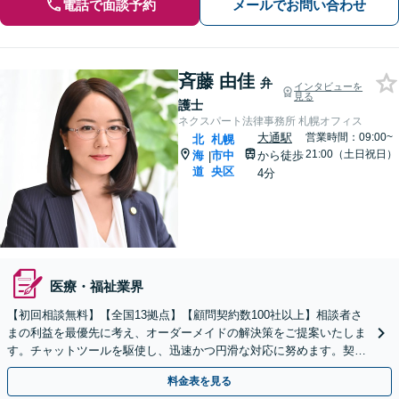
電話で面談予約
メールでお問い合わせ
斉藤 由佳
弁
インタビューを
見る
護士
ネクスパート法律事務所 札幌オフィス
大通駅
営業時間：09:00~
北
札幌
21:00（土日祝日）
海
市中
から徒歩
|
道
央区
4分
医療・福祉業界
【初回相談無料】【全国13拠点】【顧問契約数100社以上】相談者さ
まの利益を最優先に考え、オーダーメイドの解決策をご提案いたしま
す。チャットツールを駆使し、迅速かつ円滑な対応に努めます。契約
書レビューは原則翌日に対応します【夜間・休日対応】
料金表を見る