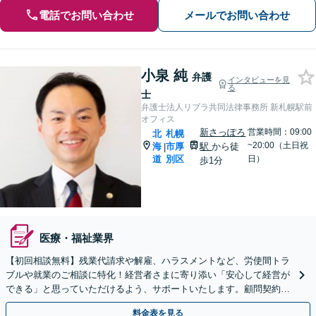
電話でお問い合わせ
メールでお問い合わせ
小泉 純
弁護
インタビューを見
る
士
弁護士法人リブラ共同法律事務所 新札幌駅前
オフィス
新さっぽろ
営業時間：09:00
北
札幌
~20:00（土日祝
海
市厚
駅
から徒
|
道
別区
日）
歩1分
医療・福祉業界
【初回相談無料】残業代請求や解雇、ハラスメントなど、労使間トラ
ブルや就業のご相談に特化！経営者さまに寄り添い「安心して経営が
できる」と思っていただけるよう、サポートいたします。顧問契約プ
ラン（月額1.1万円〜）複数あり！【休日・夜間相談可】
料金表を見る