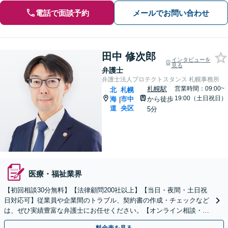
電話で面談予約
メールでお問い合わせ
田中 修次郎
インタビューを
見る
弁護士
弁護士法人プロテクトスタンス 札幌事務所
札幌駅
営業時間：09:00~
北
札幌
19:00（土日祝日）
海
市中
から徒歩
|
道
央区
5分
医療・福祉業界
【初回相談30分無料】【法律顧問200社以上】【当日・夜間・土日祝
日対応可】従業員や企業間のトラブル、契約書の作成・チェックなど
は、ぜひ実績豊富な弁護士にお任せください。【オンライン相談・電
子契約に対応】