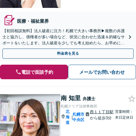
医療・福祉業界
【初回相談無料】法人破産に注力！札幌で大きい事務所▶︎複数の弁護
士と協力し、債権者が多い場合など、状況に合わせた迅速＆的確なサ
ポートをいたします。法人破産を少しでも考え始めたら、お早めに
【面談】をご予約ください【休日・夜間相談可】
料金表を見る
電話で面談予約
メールでお問い合わせ
南 知里
弁護士
札幌クリア法律事務所
北
西１１丁目駅
営業時間：
札幌市
海
|
本日定休日
から徒歩3分
中央区
道