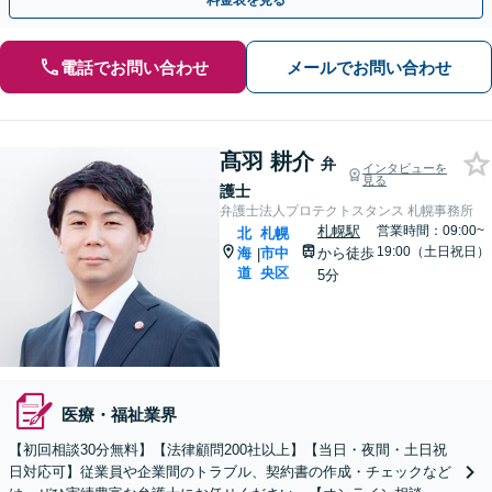
料金表を見る
電話でお問い合わせ
メールでお問い合わせ
髙羽 耕介
弁
インタビューを
見る
護士
弁護士法人プロテクトスタンス 札幌事務所
札幌駅
営業時間：09:00~
北
札幌
19:00（土日祝日）
海
市中
から徒歩
|
道
央区
5分
医療・福祉業界
【初回相談30分無料】【法律顧問200社以上】【当日・夜間・土日祝
日対応可】従業員や企業間のトラブル、契約書の作成・チェックなど