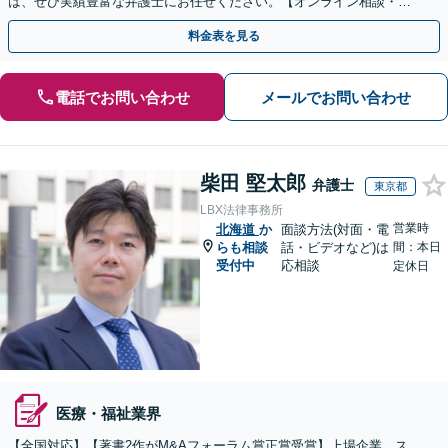
は、ぜひ実績豊富な弁護士にお任せください。【オンライン相談・電
子契約に対応】
料金表を見る
電話でお問い合わせ
メールでお問い合わせ
柴田 堅太郎
弁護士
東京都
LBX法律事務所
営業時
北海道
か
面談方法(対面・電
らも相談
話・ビデオなど)は
間：本日
受付中
応相談
定休日
医療・福祉業界
【全国対応】【著書2作がM&Aフォーラム賞正賞受賞】上場企業、ス