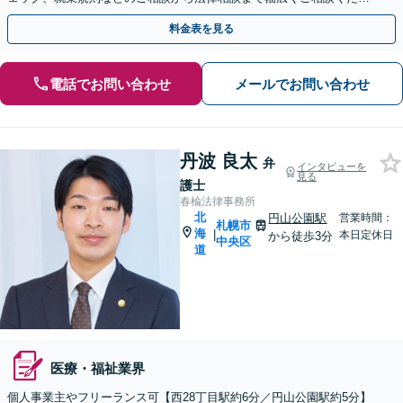
い。【土日祝・夜間相談対応可能】
料金表を見る
電話でお問い合わせ
メールでお問い合わせ
丹波 良太
弁
インタビューを
見る
護士
春楡法律事務所
北
円山公園駅
営業時間：
札幌市
海
|
本日定休日
から徒歩3分
中央区
道
医療・福祉業界
個人事業主やフリーランス可【西28丁目駅約6分／円山公園駅約5分】