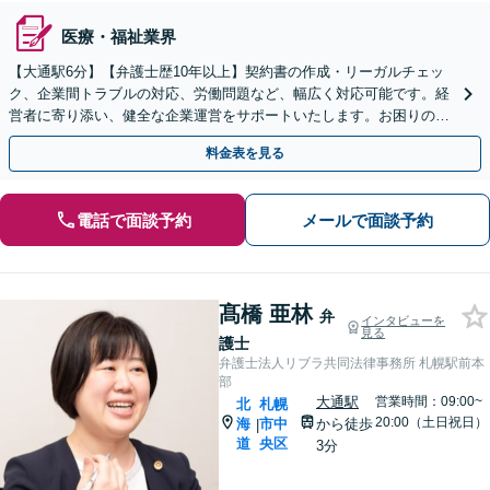
医療・福祉業界
【大通駅6分】【弁護士歴10年以上】契約書の作成・リーガルチェッ
ク、企業間トラブルの対応、労働問題など、幅広く対応可能です。経
営者に寄り添い、健全な企業運営をサポートいたします。お困りの際
は、お気軽にご相談ください。【WEB面談可能】
料金表を見る
電話で面談予約
メールで面談予約
髙橋 亜林
弁
インタビューを
見る
護士
弁護士法人リブラ共同法律事務所 札幌駅前本
部
大通駅
営業時間：09:00~
北
札幌
20:00（土日祝日）
海
市中
から徒歩
|
道
央区
3分