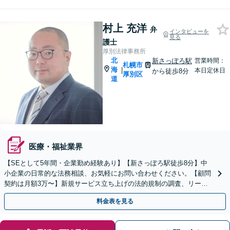
村上 充洋
弁
インタビューを
見る
護士
厚別法律事務所
北
新さっぽろ駅
営業時間：
札幌市
海
|
本日定休日
から徒歩8分
厚別区
道
医療・福祉業界
【SEとして5年間・企業勤め経験あり】【新さっぽろ駅徒歩8分】中
小企業の日常的な法務相談、お気軽にお問い合わせください。【顧問
契約は月額3万〜】新規サービス立ち上げの法的規制の調査、リーガ
ルチェックも対応。【初回相談無料】
料金表を見る