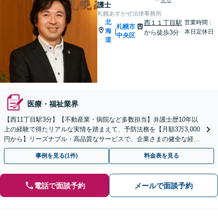
見る
護士
札幌あすかぜ法律事務所
北
西１１丁目駅
営業時間：
札幌市
海
|
本日定休日
から徒歩3分
中央区
道
医療・福祉業界
【西11丁目駅3分】【不動産業・病院など多数担当】弁護士歴10年以
上の経験で得たリアルな実情を踏まえて、予防法務を【月額3万3,000
円から】リーズナブル・高品質なサービスで、企業さまの健全な経営
をサポート【初回面談無料】【夜間面談可】
事例を見る(1件)
料金表を見る
電話で面談予約
メールで面談予約