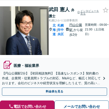
武田 憲人
弁
インタビューを
見る
護士
札幌ひかり法律事務所
円山公園
営業時間：09:00~
北
札幌
21:00（土日祝
海
市中
駅
から徒
|
道
央区
日）
歩2分
医療・福祉業界
【円山公園駅2分】【初回相談無料】【迅速なレスポンス】契約書の
作成、企業間・従業員間トラブルの対応、M&Aなど、幅広く対応して
おります。会社のビジネスや経営状況を理解したうえで、質の高いリ
ーガルサービスを提供いたします。【電話相談可】
料金表を見る
電話でお問い合わせ
メールでお問い合わせ