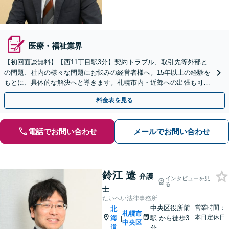
医療・福祉業界
【初回面談無料】【西11丁目駅3分】契約トラブル、取引先等外部と
の問題、社内の様々な問題にお悩みの経営者様へ。15年以上の経験を
もとに、具体的な解決へと導きます。札幌市内・近郊への出張も可能
です【電話・メール・WEB相談可】
料金表を見る
電話でお問い合わせ
メールでお問い合わせ
鈴江 遼
弁護
インタビューを見
る
士
たいへい法律事務所
中央区役所前
営業時間：
北
札幌市
本日定休日
海
駅
から徒歩3
|
中央区
道
分