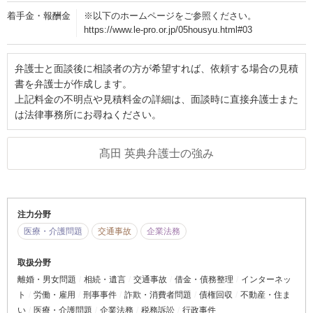
着手金・報酬金
※以下のホームページをご参照ください。
https://www.le-pro.or.jp/05housyu.html#03
弁護士と面談後に相談者の方が希望すれば、依頼する場合の見積
書を弁護士が作成します。
上記料金の不明点や見積料金の詳細は、面談時に直接弁護士また
は法律事務所にお尋ねください。
髙田 英典弁護士の強み
注力分野
医療・介護問題
交通事故
企業法務
取扱分野
離婚・男女問題
相続・遺言
交通事故
借金・債務整理
インターネッ
ト
労働・雇用
刑事事件
詐欺・消費者問題
債権回収
不動産・住ま
い
医療・介護問題
企業法務
税務訴訟
行政事件