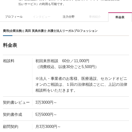
払いサービス）の利用も可能です。
プロフィール
インタビュー
注力分野
事例紹介
料金表
費用(企業法務) | 髙田 英典弁護士 弁護士法人リーガルプロフェッション
料金表
相談料
初回来所相談 60分／11,000円
（消費税込、以後30分ごと5,500円）
※法人・事業者のお客様、医療過誤、セカンドオピニ
オンのご相談は、１回の法律相談ごとに、上記の法律
相談料をいただきます。
契約書レビュー
3万3000円～
契約書作成
5万5000円～
顧問契約
月3万3000円～