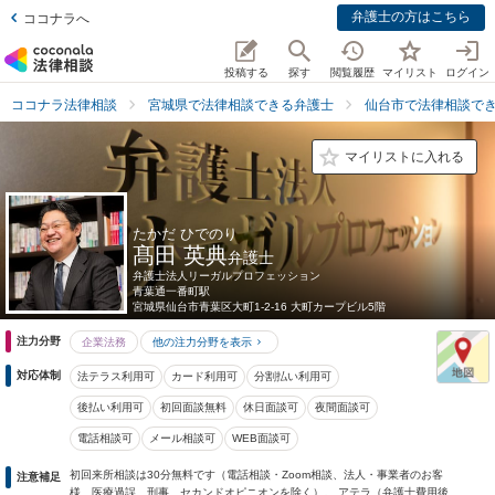
弁護士の方はこちら
ココナラへ
投稿する
探す
閲覧履歴
マイリスト
ログイン
ココナラ法律相談
宮城県で法律相談できる弁護士
仙台市で法律相談で
マイリストに入れる
たかだ ひでのり
髙田 英典
弁護士
弁護士法人リーガルプロフェッション
青葉通一番町駅
宮城県
仙台市青葉区大町1-2-16 大町カープビル5階
注力分野
企業法務
他の注力分野を表示
対応体制
法テラス利用可
カード利用可
分割払い利用可
後払い利用可
初回面談無料
休日面談可
夜間面談可
電話相談可
メール相談可
WEB面談可
初回来所相談は30分無料です（電話相談・Zoom相談、法人・事業者のお客
注意補足
様、医療過誤、刑事、セカンドオピニオンを除く）。 アテラ（弁護士費用後