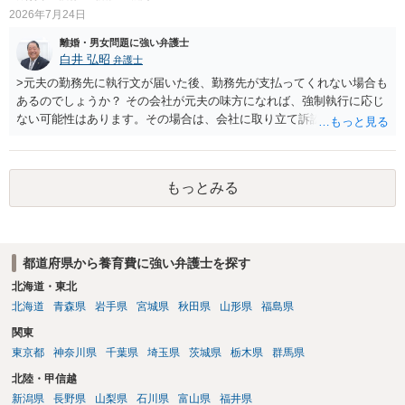
2026年7月24日
離婚・男女問題に強い弁護士
白井 弘昭
弁護士
>元夫の勤務先に執行文が届いた後、勤務先が支払ってくれない場合も
あるのでしょうか？ その会社が元夫の味方になれば、強制執行に応じ
ない可能性はあります。その場合は、会社に取り立て訴訟を行うこと
で、会社から取り立てることができます。 その他、預金を探して差し
押さえ、元夫名義の車の差し押さえ競売などを検討します。 ＞何もで
きなかった場合は、公正証書の原本は戻ってくるのでしょうか？ 取れ
もっとみる
ても取れなくても、執行裁判所に原本の還付請求を行えば還付されま
す。 ＞他の弁護士さんに再度依頼できるのでしょうか？ できます。た
だ、取れなかった場合に取り立て訴訟等を起こしてもらえば、他の弁
護士に頼む必要は無いでしょう。 以上、ご参考まで。
都道府県から養育費に強い弁護士を探す
北海道・東北
北海道
青森県
岩手県
宮城県
秋田県
山形県
福島県
関東
東京都
神奈川県
千葉県
埼玉県
茨城県
栃木県
群馬県
北陸・甲信越
新潟県
長野県
山梨県
石川県
富山県
福井県