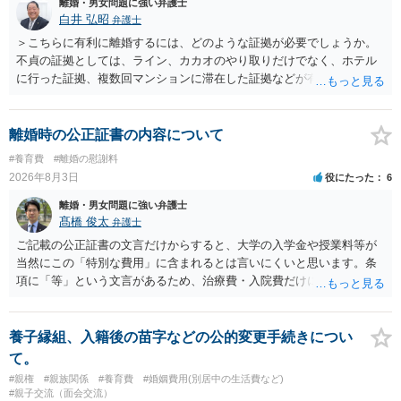
離婚・男女問題に強い弁護士
白井 弘昭
弁護士
＞こちらに有利に離婚するには、どのような証拠が必要でしょうか。
不貞の証拠としては、ライン、カカオのやり取りだけでなく、ホテル
に行った証拠、複数回マンションに滞在した証拠などが有効です。 不
貞の証拠があれば、離婚をさらに有利に進める（離婚したい時期に離
婚する、慰謝料をとるなど）ことができると思われます。 ただし、不
貞発覚後、長期間同居を続けると、不貞を許したとの評価につながる
離婚時の公正証書の内容について
場合がありますので、ご注意ください。 以上、ご参考まで。
#養育費
#離婚の慰謝料
2026年8月3日
役にたった
6
離婚・男女問題に強い弁護士
髙橋 俊太
弁護士
ご記載の公正証書の文言だけからすると、大学の入学金や授業料等が
当然にこの「特別な費用」に含まれるとは言いにくいと思います。条
項に「等」という文言があるため、治療費・入院費だけに限定される
わけではありませんが、その前に「病気・事故に伴う費用」と明記さ
れていますので、通常は、病気や事故によって臨時に必要となった医
療費その他これに類する特別支出を念頭に置いた条項と読むのが自然
養子縁組、入籍後の苗字などの公的変更手続きについ
です。したがって、大学の入学金、授業料、受験費用などの教育費に
て。
ついてまで、「この条項があるから当然に半額を請求できる」とまで
#親権
#親族関係
#養育費
#婚姻費用(別居中の生活費など)
は言いにくいと思われます。なお、通常、大学進学費用をどこまで負
#親子交流（面会交流）