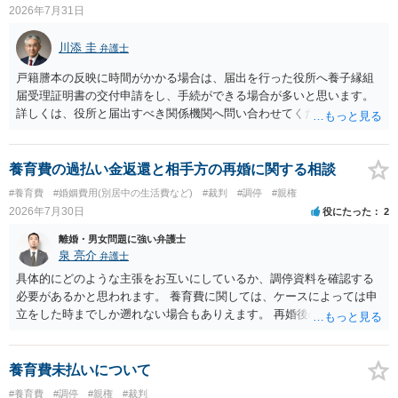
担すべきかについては、離婚時の合意内容のほか、子どもの年齢、大
2026年7月31日
学進学についての父母の認識、父母の学歴・収入・資産状況、進学先
や費用などを踏まえて個別に検討することになります。公正証書の他
川添 圭
弁護士
の条項において、養育費の終期についてどのように定められている
か、大学進学に関する定めの有無、「教育費」「進学費用」に関する
戸籍謄本の反映に時間がかかる場合は、届出を行った役所へ養子縁組
定めの有無等について確認する必要があると考えられます。
届受理証明書の交付申請をし、手続ができる場合が多いと思います。
詳しくは、役所と届出すべき関係機関へ問い合わせてください。
養育費の過払い金返還と相手方の再婚に関する相談
#養育費
#婚姻費用(別居中の生活費など)
#裁判
#調停
#親権
2026年7月30日
役にたった
2
離婚・男女問題に強い弁護士
泉 亮介
弁護士
具体的にどのような主張をお互いにしているか、調停資料を確認する
必要があるかと思われます。 養育費に関しては、ケースによっては申
立をした時までしか遡れない場合もありえます。 再婚後の相手方の行
動がどのようなものであったのかも重要であるため、相手が再婚後の
養育費に関するやりとり等があればそちらについても確認する必要が
あるでしょう。 公開相談の場での回答よりも個別に弁護士にご相談さ
養育費未払いについて
れることをお勧めいたします。
#養育費
#調停
#親権
#裁判