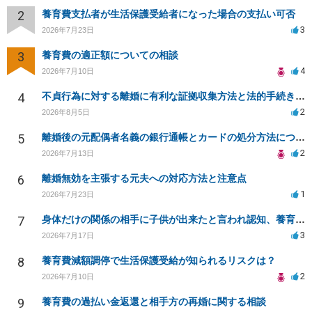
2
養育費支払者が生活保護受給者になった場合の支払い可否
3
2026年7月23日
3
養育費の適正額についての相談
4
2026年7月10日
4
不貞行為に対する離婚に有利な証拠収集方法と法的手続きについて
2
2026年8月5日
5
離婚後の元配偶者名義の銀行通帳とカードの処分方法について
2
2026年7月13日
6
離婚無効を主張する元夫への対応方法と注意点
1
2026年7月23日
7
身体だけの関係の相手に子供が出来たと言われ認知、養育費を要求されているが自身の子供か分からない
3
2026年7月17日
8
養育費減額調停で生活保護受給が知られるリスクは？
2
2026年7月10日
9
養育費の過払い金返還と相手方の再婚に関する相談