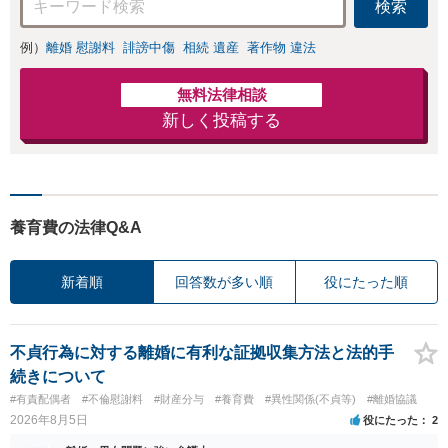
検索
例）
離婚 慰謝料
誹謗中傷
相続 遺産
著作物 違法
無料法律相談
新しく投稿する
養育費の法律Q&A
新着順
回答数が多い順
役にたった順
不貞行為に対する離婚に有利な証拠収集方法と法的手
続きについて
#有責配偶者
#不倫慰謝料
#財産分与
#養育費
#異性関係(不貞等)
#離婚協議
2026年8月5日
役にたった
2