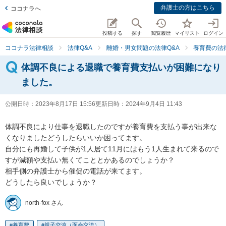
弁護士の方はこちら
ココナラへ
投稿する
探す
閲覧履歴
マイリスト
ログイン
ココナラ法律相談
法律Q&A
離婚・男女問題の法律Q&A
養育費の法
体調不良による退職で養育費支払いが困難になり
ました。
公開日時：
2023年8月17日 15:56
更新日時：
2024年9月4日 11:43
体調不良により仕事を退職したのですが養育費を支払う事が出来な
くなりましたどうしたらいいか困ってます。

自分にも再婚して子供が1人居て11月にはもう1人生まれて来るので
すが減額や支払い無くてこととかあるのでしょうか？

相手側の弁護士から催促の電話が来てます。

どうしたら良いでしょうか？
north-fox さん
養育費
親子交流（面会交流）