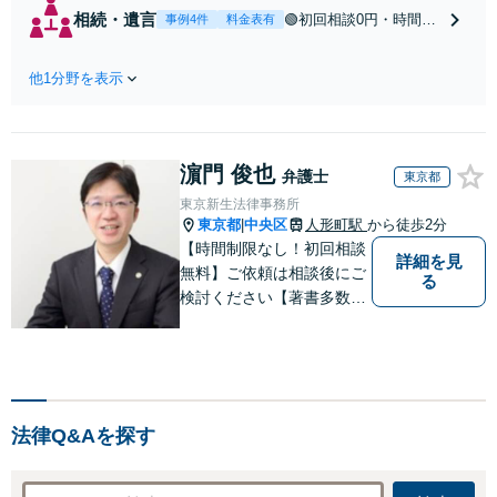
応】【土日祝対
相続・遺言
🟢初回相談0円・時間無
事例4件
料金表有
応】中高年離婚／
制限🟢相続の相談はな
財産分与／不貞慰
んでもお問合せくださ
謝料請求／養育費
他1分野を表示
い！遺産分割／遺言書
増額・減額請求な
作成／遺留分侵害額請
どはお任せくださ
求／相続人調査など。
い。双方納得した
相続手続きから親や兄
後腐れがない解決
濵門 俊也
弟、親戚とのトラブル
弁護士
東京都
に向けて、全力を
など幅広く対応。他士
東京新生法律事務所
尽くします。
業とも連携可能です
東京都
中央区
人形町駅
から徒歩2分
|
【出張相談可】【東所
【時間制限なし！初回相談
詳細を見
沢駅30秒】
無料】ご依頼は相談後にご
る
検討ください【著書多数】
【離婚の解決実績300件以
上】心のケアもしながら全
力でサポートします【相続
問題】複雑な遺産分割・相
続放棄・遺留分なども、基
法律Q&Aを探す
本からわかりやすくご説明
します【人形町駅2分】