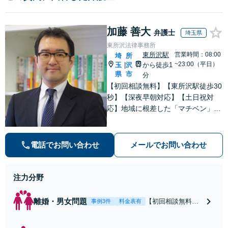
加藤 善大
弁護士
埼玉県
東所沢法律事務所
東所沢駅
営業時間：08:00
埼
所
~23:00（平日）
玉
沢
から徒歩1
|
県
市
分
【初回相談無料】【東所沢駅徒歩30
秒】【深夜早朝対応】【土日祝対
応】地域に根差した「マチベン」と
して、みなさまの法律トラブルに真
剣に向き合います。ご都合に合わせ
て出張相談も承ります。リーズナブ
電話でお問い合わせ
メールでお問い合わせ
ルな料金体系をご提供しています。
注力分野
離婚・男女問題
【初回相談無料】
事例3件
料金表有
【東所沢駅徒歩30
秒】【深夜早朝対