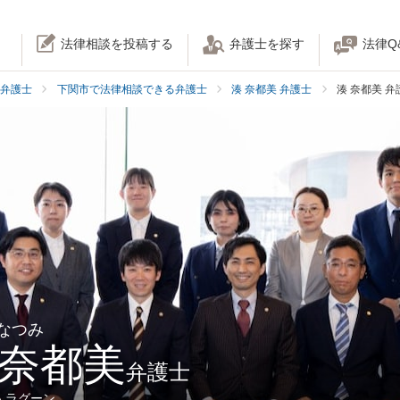
法律相談を投稿する
弁護士を探す
法律Q
弁護士
下関市で法律相談できる弁護士
湊 奈都美 弁護士
湊 奈都美 
 なつみ
 奈都美
弁護士
人ラグーン