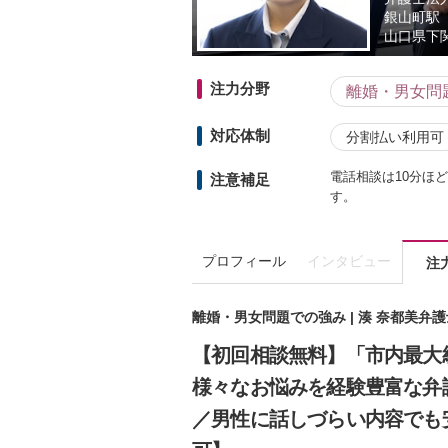
銀山町駅
山口県
下
注力分野
離婚・男女問
対応体制
分割払い利用可
電話相談は10分ほ
注意補足
す。
プロフィール
インタビュー
注
離婚・男女問題での強み | 湊 奈都美弁
【初回相談無料】「市内最大
様々なお悩みを経験豊富な弁
／男性に話しづらい内容でも