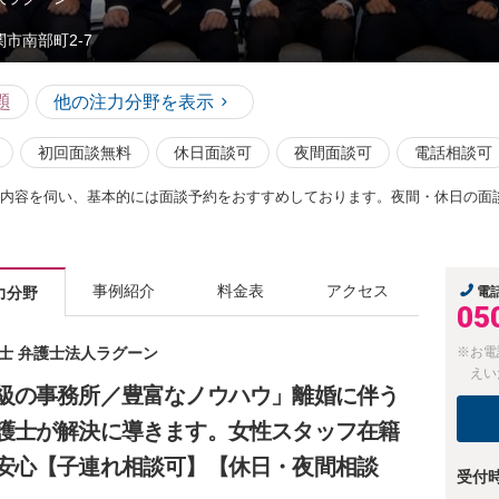
関市南部町2-7
題
他の注力分野を表示
初回面談無料
休日面談可
夜間面談可
電話相談可
ど内容を伺い、基本的には面談予約をおすすめしております。夜間・休日の面
事例紹介
料金表
アクセス
力分野
電
05
護士 弁護士法人ラグーン
※お電
えい
級の事務所／豊富なノウハウ」離婚に伴う
護士が解決に導きます。女性スタッフ在籍
安心【子連れ相談可】【休日・夜間相談
受付