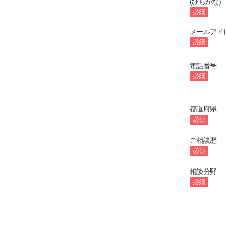
(ひらがな)
必須
メールアド
必須
電話番号
必須
都道府県
必須
ご相談歴
必須
相談分野
必須