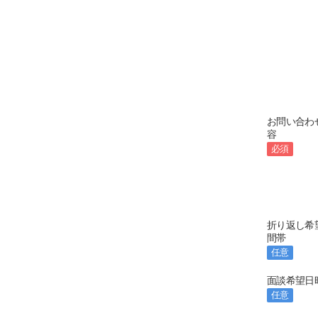
お問い合わ
容
必須
折り返し希
間帯
任意
面談希望日
任意