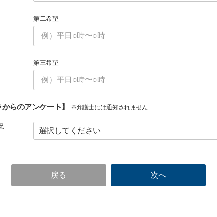
第二希望
第三希望
ラからのアンケート】
※弁護士には通知されません
況