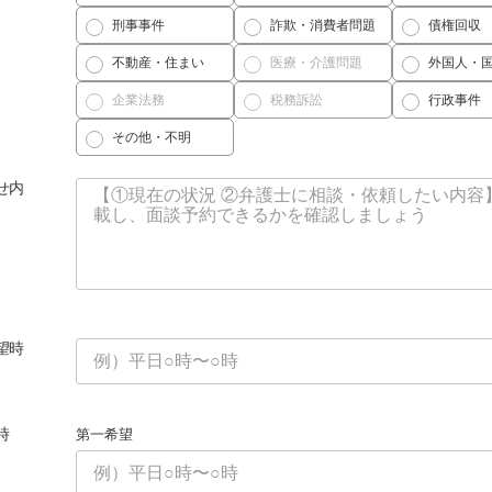
刑事事件
詐欺・消費者問題
債権回収
不動産・住まい
医療・介護問題
外国人・
企業法務
税務訴訟
行政事件
その他・不明
せ内
望時
時
第一希望