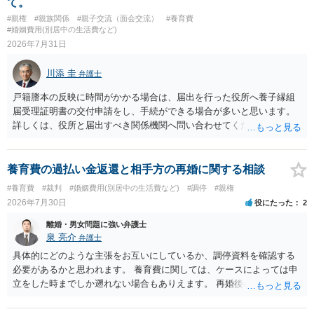
て。
するのが原則となります。
ついてまで、「この条項があるから当然に半額を請求できる」とまで
#親権
#親族関係
#親子交流（面会交流）
#養育費
は言いにくいと思われます。なお、通常、大学進学費用をどこまで負
#婚姻費用(別居中の生活費など)
担すべきかについては、離婚時の合意内容のほか、子どもの年齢、大
2026年7月31日
学進学についての父母の認識、父母の学歴・収入・資産状況、進学先
や費用などを踏まえて個別に検討することになります。公正証書の他
川添 圭
弁護士
の条項において、養育費の終期についてどのように定められている
か、大学進学に関する定めの有無、「教育費」「進学費用」に関する
戸籍謄本の反映に時間がかかる場合は、届出を行った役所へ養子縁組
定めの有無等について確認する必要があると考えられます。
届受理証明書の交付申請をし、手続ができる場合が多いと思います。
詳しくは、役所と届出すべき関係機関へ問い合わせてください。
養育費の過払い金返還と相手方の再婚に関する相談
#養育費
#裁判
#婚姻費用(別居中の生活費など)
#調停
#親権
2026年7月30日
役にたった
2
離婚・男女問題に強い弁護士
泉 亮介
弁護士
具体的にどのような主張をお互いにしているか、調停資料を確認する
必要があるかと思われます。 養育費に関しては、ケースによっては申
立をした時までしか遡れない場合もありえます。 再婚後の相手方の行
動がどのようなものであったのかも重要であるため、相手が再婚後の
養育費に関するやりとり等があればそちらについても確認する必要が