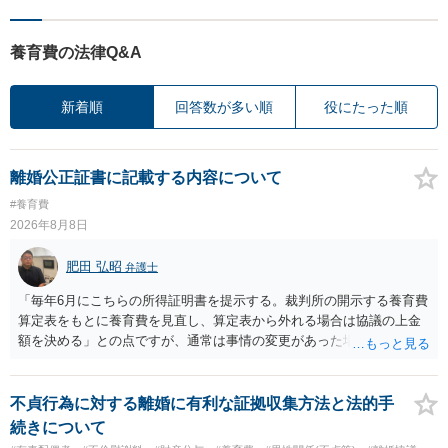
養育費の法律Q&A
新着順
回答数が多い順
役にたった順
離婚公正証書に記載する内容について
#養育費
2026年8月8日
肥田 弘昭
弁護士
「毎年6月にこちらの所得証明書を提示する。裁判所の開示する養育費
算定表をもとに養育費を見直し、算定表から外れる場合は協議の上金
額を決める」との点ですが、通常は事情の変更があった場合に変更し
ますので妥当とまでは言えないかと思います。「養育費は当初予測出
来なかった事情の変更により双方協議の上増減出来る」と「通知義務
に勤務先」が含まれているので、私に収入が入った事は相手に通知が
不貞行為に対する離婚に有利な証拠収集方法と法的手
行く事になり、上記のような文言が無くても養育費の見直しは適宜出
続きについて
来るかと思うのですが違うのでしょうか？との点はそのとおりかと思