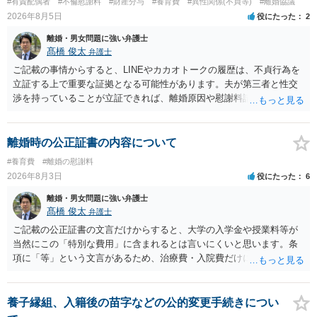
#有責配偶者
#不倫慰謝料
#財産分与
#養育費
#異性関係(不貞等)
#離婚協議
います。養育費は事情の変更があった場合に変更するので毎年見直す
2026年8月5日
役にたった
2
ことはあまりないです。ご参考にしてください。
離婚・男女問題に強い弁護士
髙橋 俊太
弁護士
ご記載の事情からすると、LINEやカカオトークの履歴は、不貞行為を
立証する上で重要な証拠となる可能性があります。夫が第三者と性交
渉を持っていることが立証できれば、離婚原因や慰謝料請求を検討す
る上で重要な事情となります。特に、数年間にわたって特定の相手と
性的関係を継続しているのであれば、その期間や回数が分かる資料は
できるだけ保存しておくことをお勧めいたします。 他方、「夫に不貞
離婚時の公正証書の内容について
がある＝財産分与でも多くもらえる」「当然に親権を取得できる」と
#養育費
#離婚の慰謝料
いう関係にはありません。まず、財産分与は、基本的には夫婦が婚姻
2026年8月3日
役にたった
6
中に形成した財産を清算する制度ですので、不貞行為の有無とは別
に、預貯金、不動産、保険、退職金等の資料を確保しておくことが重
離婚・男女問題に強い弁護士
要です。また、子の親権については、夫婦間の責任問題とは別に、
髙橋 俊太
弁護士
「どのような形がお子様の利益になるか」という観点です。そのた
ご記載の公正証書の文言だけからすると、大学の入学金や授業料等が
め、未就学のお子様について貴方が主として養育しているのであれ
当然にこの「特別な費用」に含まれるとは言いにくいと思います。条
ば、保育園等への送迎、食事・入浴・寝かしつけ等の日常的な育児、
項に「等」という文言があるため、治療費・入院費だけに限定される
通院や予防接種への対応、保育園との連絡、夫婦それぞれの勤務状
わけではありませんが、その前に「病気・事故に伴う費用」と明記さ
況、別居後にどのような養育環境を用意できるかといった、これまで
れていますので、通常は、病気や事故によって臨時に必要となった医
の監護実績や今後の生活状況について整理しておくとよいでしょう。
療費その他これに類する特別支出を念頭に置いた条項と読むのが自然
養子縁組、入籍後の苗字などの公的変更手続きについ
養育費については、離婚後も父母双方がそれぞれの収入に応じて負担
です。したがって、大学の入学金、授業料、受験費用などの教育費に