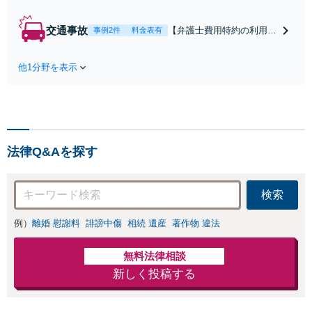
雑な手続き、全て対応
します！不利な条件で
交通事故
【弁護士費用特約の利用＆
事例2件
料金表有
合意してしまう前にご
Zoom相談可】【死亡・骨
相談ください。【土
折・後遺障害・むち打ち
地・不動産】長期化し
他1分野を表示
等】交通事故でご家族がな
ている問題もできる限
くなってしまった方やお怪
り円滑な交渉へと導き
我された方はまずご相談く
ます。事業承継／相続
ださい。ご自身での対応で
放棄も対応可能。【JR
は損をしてしまうかもしれ
千葉駅近く】駐車場あ
ません。代わりに交渉・手
り
法律Q&Aを探す
続きをし、負担を軽減。
検索
例）
離婚 慰謝料
誹謗中傷
相続 遺産
著作物 違法
無料法律相談
新しく投稿する