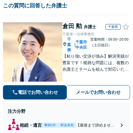
この質問に回答した弁護士
倉田 勲
弁護士
千葉県
千葉第一法律事務所
千
営業時間：09:00~20:00
千葉市
葉
|
（土日祝日）
中央区
県
【粘り強い交渉が強み】解決実績が
豊富です！複雑な問題には、複数の
弁護士とチームを組んで対応いたし
ます。【安心・分かりやすい料金体
系】些細なお悩みにも、丁寧に寄り
添い、不安を軽減します。まずはお
電話でお問い合わせ
メールでお問い合わせ
気軽にご相談ください。
注力分野
相続・遺言
【最後まで諦めませ
事例1件
料金表有
ん】親族間の交渉、複