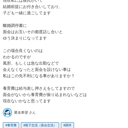
現在私には彼氏がいて

結婚前提にお付き合いしており、

子ども一緒に過ごしてます

離婚調停書に

面会はお互いその都度話し合いと

ゆう決まりになってます

この場合良くないのは

わかるのですが

風邪、もしくは急な出勤などで

会えなくなったと面会を設けない事は

私はこの先不利になる事がありますか？

養育費は給与差し押さえをしてますので

面会がないから養育費が振り込まれないなどは

現在ないかなと思ってます
匿名希望 さん
養育費
親子交流（面会交流）
調停