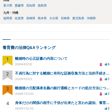
四国
香川県
愛媛県
高知県
徳島県
九州・沖縄
福岡県
佐賀県
長崎県
熊本県
大分県
宮崎県
鹿児島県
沖縄県
養育費の法律Q&Aランキング
1
離婚時の公正証書の内容について
6
2026年8月3日
2
不貞行為に対する離婚に有利な証拠収集方法と法的手続きについて
2
2026年8月5日
3
離婚後の元配偶者名義の銀行通帳とカードの処分方法について
2
2026年7月13日
4
身体だけの関係の相手に子供が出来たと言われ認知、養育費を要求されているが自身の子供か分からない
3
2026年7月17日