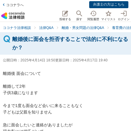
弁護士の方はこちら
ココナラへ
投稿する
探す
閲覧履歴
マイリスト
ログイン
ココナラ法律相談
法律Q&A
離婚・男女問題の法律Q&A
養育費の法
離婚後に面会を拒否することで法的に不利になる
か？
公開日時：
2025年4月14日 18:50
更新日時：
2025年4月17日 19:40
離婚後 面会について

離婚して2年

子供3歳になります

今まで1度も面会など会いに来ることもなく

子どもは父親を知りません

急に面会したいと連絡がありましたが
