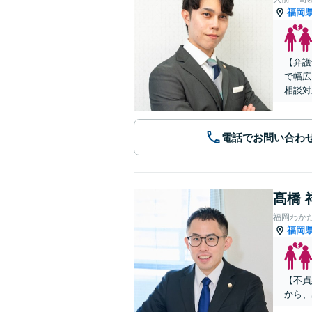
福岡
【弁護
で幅広
相談対
電話でお問い合わ
髙橋 
福岡わか
福岡
【不貞
から、