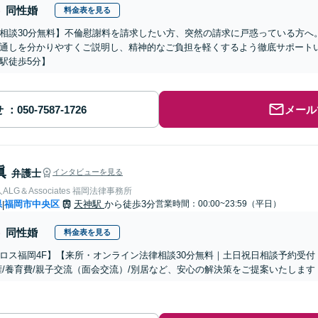
同性婚
料金表を見る
相談30分無料】不倫慰謝料を請求したい方、突然の請求に戸惑っている方へ
通しを分かりやすくご説明し、精神的なご負担を軽くするよう徹底サポート
駅徒歩5分】
せ
メール
眞
弁護士
インタビューを見る
LG＆Associates 福岡法律事務所
県
福岡市中央区
天神駅
から徒歩3分
営業時間：00:00~23:59（平日）
|
同性婚
料金表を見る
ロス福岡4F】【来所・オンライン法律相談30分無料｜土日祝日相談予約受付
権/養育費/親子交流（面会交流）/別居など、安心の解決策をご提案いたします