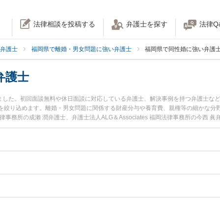
法律相談を投稿する
弁護士を探す
法律Q
弁護士
福岡県で離婚・男女問題に強い弁護士
福岡県で同性婚に強い弁護
弁護士
りました。初回面談無料や休日面談に対応している弁護士、解決事例を持つ弁護士な
を絞り込めます。離婚・男女問題に関係する財産分与や養育費、親権等の細かな分
事務所の成瀨 潤弁護士、弁護士法人ALG＆Associates 福岡法律事務所の今西
に発生した同性婚のトラブルを今すぐに弁護士に相談したい』『同性婚のトラブル
県内の弁護士に相談予約したい』などでお困りの相談者さんにおすすめです。