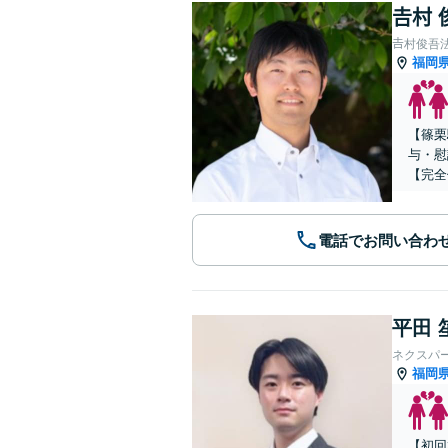
𠮷村
𠮷村俊吾
福岡
【篠栗
与・慰
【完全
電話でお問い合わ
平田 
ネクスパ
福岡
【初回