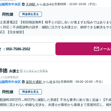
県
福岡市中央区
天神駅
から徒歩4分
営業時間：10:00~19:00（平日）
|
同性婚
料金表を見る
士直通電話】【初回相談無料】相手との話し合いが進まずお悩みではありま
く対応｜不貞慰謝料の請求・減額に注力する弁護士が、納得できる解決をサポ
応】【完全個室】
せ
メール
祥徳
弁護士
インタビューを見る
たけ法律事務所
県
福岡市中央区
薬院大通駅
から徒歩3分
営業時間：09:00~20:00（平日）
|
同性婚
料金表を見る
慰謝料200万円→80万円に減額した実績】不当な要求に粘り強く反論！【不貞
感情に流されない的確な交渉を。弁護士が最初から最後まで直接対応し、精