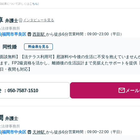
検索結果について詳しくは
こちら
)
卓
弁護士
インタビューを見る
る法律事務所
県
福岡市早良区
西新駅
から徒歩6分
営業時間：09:00~23:00（平日）
|
同性婚
料金表を見る
面談無料】【法テラス利用可】慰謝料や今後の生活に不安を抱えていません
ます。FP2級資格を活かし、離婚後の生活設計まで見据えたサポートを提供
日・夜間も対応】
せ
メール
潤
弁護士
士法律事務所
県
福岡市中央区
天神駅
から徒歩6分
営業時間：09:00~22:00（平日）
|