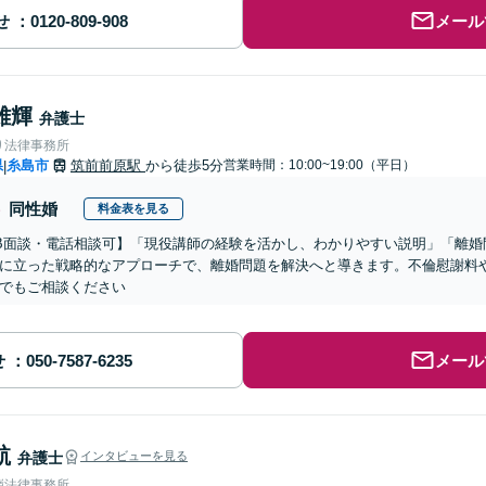
せ
メール
雄輝
弁護士
り法律事務所
県
糸島市
筑前前原駅
から徒歩5分
営業時間：10:00~19:00（平日）
|
同性婚
料金表を見る
B面談・電話相談可】「現役講師の経験を活かし、わかりやすい説明」「離婚
に立った戦略的なアプローチで、離婚問題を解決へと導きます。不倫慰謝料
でもご相談ください
せ
メール
航
弁護士
インタビューを見る
嶺法律事務所