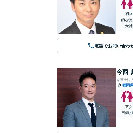
【初回
的な見
【天神
電話でお問い合わ
今西 
弁護士法人A
福岡
【アク
与/親