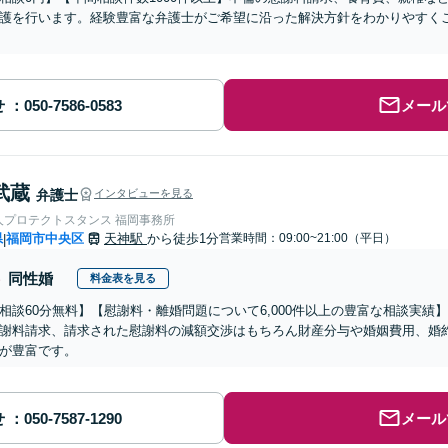
護を行います。経験豊富な弁護士がご希望に沿った解決方針をわかりやすく
せ
メール
武蔵
弁護士
インタビューを見る
人プロテクトスタンス 福岡事務所
県
福岡市中央区
天神駅
から徒歩1分
営業時間：09:00~21:00（平日）
|
同性婚
料金表を見る
相談60分無料】【慰謝料・離婚問題について6,000件以上の豊富な相談実
謝料請求、請求された慰謝料の減額交渉はもちろん財産分与や婚姻費用、婚
が豊富です。
せ
メール