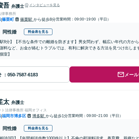
 俊吾
インタビューを見る
弁護士
法律事務所
県
篠栗町
篠栗駅
から徒歩8分
営業時間：09:00~19:00（平日）
|
同性婚
料金表を見る
駅8分】【不当な条件での離婚を防ぎます】男女問わず、幅広い年代の方か
謝料など、お金が絡むトラブルでは、有利に解決できる方法を見つけ出しま
個室】
せ
メール
笙太
弁護士
ート法律事務所 福岡オフィス
県
福岡市博多区
博多駅
から徒歩1分
営業時間：09:00~21:00（平日）
|
同性婚
料金表を見る
相談0円】【年間相談件数1000件以上】不倫の慰謝料請求、養育費、親権な