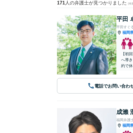
171
人の弁護士が見つかりました
(
平田 
平田すぐ
福岡
【初回
へ導き
約で休
電話でお問い合わ
成瀨 
福岡弁護
福岡