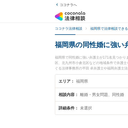
ココナラへ
ココナラ法律相談
福岡県で法律相談できる
福岡県の同性婚に強い
福岡県で同性婚に強い弁護士が171名見つか
区、北九州市小倉北区などの地域条件で弁護士
ぐる法律事務所の平田 卓弁護士や福岡弁護士法律
どが注目されています。『福岡県で土日や夜間
『初回相談無料で同性婚を法律相談できる福岡
エリア
福岡県
相談内容
離婚・男女問題、同性婚
詳細条件
未選択