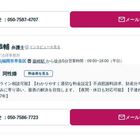
せ
メール
恭輔
弁護士
インタビューを見る
ぎ法律事務所
県
福岡市早良区
藤崎駅
から徒歩5分
営業時間：09:00~18:00（平日）
|
同性婚
料金表を見る
ライン相談可能】【わかりやすく適切な料金設定】不貞慰謝料請求、財産分
みに寄り添い、最善の解決を目指します。【夜間・休日も対応可能】【子連
7年】
せ
メール