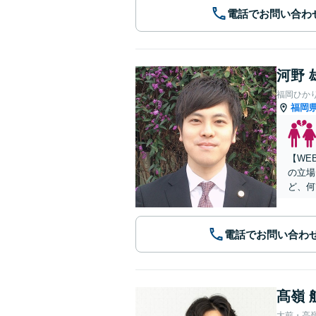
電話でお問い合わ
河野 
福岡ひか
福岡
【WE
の立場
ど、何
電話でお問い合わ
髙嶺 
大前・高