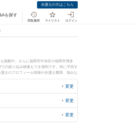
弁護士の方はこちら
&Aを探す
閲覧履歴
マイリスト
ログイン
士
ども掲載中。さらに福岡市中央区や福岡市博多
野での絞り込み検索もでき便利です。特に平田す
 眞弁護士のプロフィール情報や弁護士費用、強みな
解決の実績豊富な近くの弁護士を検索したい』
変更
変更
変更