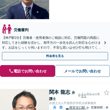
労働審判
【神戸駅2分】労働者・使用者側のご相談に対応。労働問題の両面に
対応してきた経験を活かし、相手方の一歩先を読んだ対応を心がけま
す。お話をじっくり伺いますので、不安な思いはぜひ打ち明けてくだ
さい【夜間・休日相談可（要予約）】
料金表を見る
電話でお問い合わせ
メールでお問い合わせ
関本 龍志
弁
インタビューを
見る
護士
弁護士法人芦屋西宮市民法律事務所
兵
西
西宮北口駅
か
営業時間：本