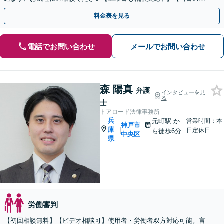
相談も対応可】
料金表を見る
電話でお問い合わせ
メールでお問い合わせ
森 陽真
弁護
インタビューを見
る
士
トアロード法律事務所
兵
元町駅
か
営業時間：本
神戸市
庫
|
日定休日
ら徒歩6分
中央区
県
労働審判
【初回相談無料】【ビデオ相談可】使用者・労働者双方対応可能。言