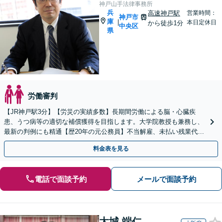
神戸山手法律事務所
兵
高速神戸駅
営業時間：
神戸市
庫
|
本日定休日
から徒歩1分
中央区
県
労働審判
【JR神戸駅3分】【労災の実績多数】長期間労働による脳・心臓疾
患、うつ病等の適切な補償獲得を目指します。大学院教授も兼務し、
最新の判例にも精通【歴20年の元公務員】不当解雇、未払い残業代
等、労働者の立場から親身にサポート【初回相談無料】
料金表を見る
電話で面談予約
メールで面談予約
太城 端仁