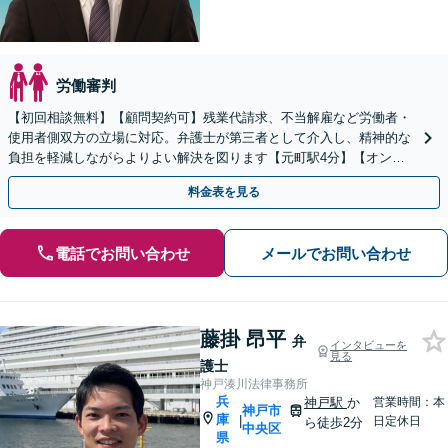
労働審判
【初回相談無料】【顧問契約可】残業代請求、不当解雇など労働者・
使用者側双方の立場に対応。弁護士が第三者として介入し、精神的な
負担を軽減しながらよりよい解決を図ります【元町駅4分】【オンラ
イン面談OK】
料金表を見る
電話でお問い合わせ
メールでお問い合わせ
藤掛 昂平
弁
インタビューを
見る
護士
神戸湊川法律事務所
兵
神戸駅
か
営業時間：本
神戸市
庫
|
日定休日
ら徒歩2分
中央区
県