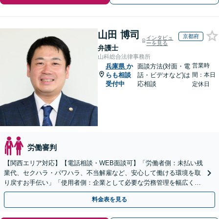
山田 博司
京都府
インタビュ
ーを見る
弁護士
山科総合法律事務所
営業時
兵庫県
か
面談方法(対面・電
らも相談
話・ビデオなど)は
間：本日
受付中
応相談
定休日
労働審判
【関西エリア対応】【電話相談・WEB面談可】「労働者側：未払い残
業代、セクハラ・パワハラ、不当解雇など、安心して働ける環境を取
り戻すお手伝い」「使用者側：企業として必要な労務管理を幅広くサ
ポート」【スポット契約・顧問契約どちらも対応可】
料金表を見る