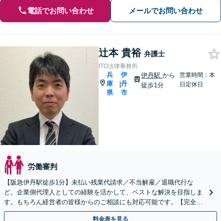
電話でお問い合わせ
メールでお問い合わせ
辻本 貴裕
弁護士
ITO法律事務所
兵
伊
伊丹駅
から
営業時間：本
庫
丹
|
日定休日
徒歩1分
県
市
労働審判
【阪急伊丹駅徒歩1分】未払い残業代請求／不当解雇／退職代行な
ど。企業側代理人としての経験を活かして、ベストな解決を目指しま
す。もちろん経営者の皆様からのご相談にも対応可能です。【完全個
室対応】
料金表を見る