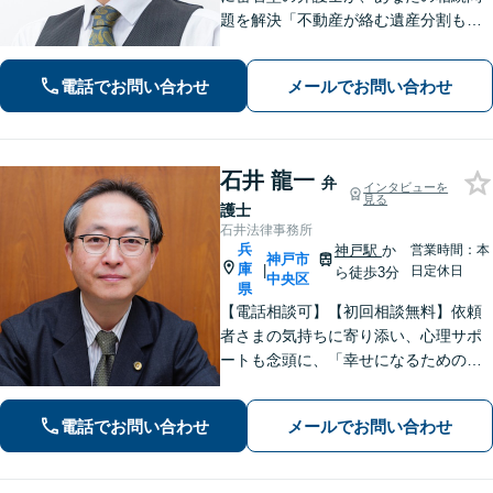
題を解決「不動産が絡む遺産分割も的
確に対応」借金問題に精通した弁護士
が、オーダーメイドの解決策をご提案
電話でお問い合わせ
メールでお問い合わせ
「他の事務所で対応できなかった自己
破産もご相談ください」【本竜野駅5
分】
石井 龍一
弁
インタビューを
見る
護士
石井法律事務所
兵
神戸駅
か
営業時間：本
神戸市
庫
|
日定休日
ら徒歩3分
中央区
県
【電話相談可】【初回相談無料】依頼
者さまの気持ちに寄り添い、心理サポ
ートも念頭に、「幸せになるための解
決」を目指します。離婚・男女問題／
相続トラブル／交通事故／借金問題な
電話でお問い合わせ
メールでお問い合わせ
ど、お困りごとは何でもご相談くださ
い【夜間・休日面談可】【神戸駅3分】