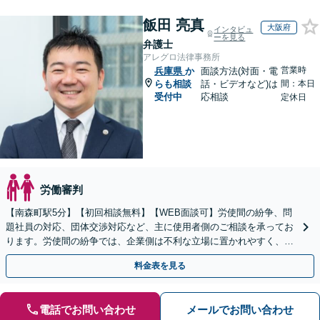
飯田 亮真
大阪府
インタビュ
ーを見る
弁護士
アレグロ法律事務所
営業時
兵庫県
か
面談方法(対面・電
らも相談
話・ビデオなど)は
間：本日
受付中
応相談
定休日
労働審判
【南森町駅5分】【初回相談無料】【WEB面談可】労使間の紛争、問
題社員の対応、団体交渉対応など、主に使用者側のご相談を承ってお
ります。労使間の紛争では、企業側は不利な立場に置かれやすく、適
切な対応が必要です。お早めに弁護士にご相談ください。
料金表を見る
電話でお問い合わせ
メールでお問い合わせ