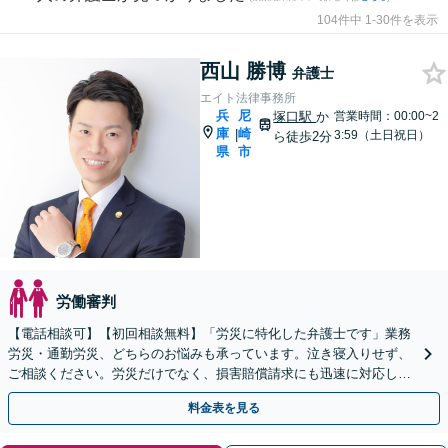
104件中 1-30件を表示
西山 勝博
弁護士
エイト法律事務所
兵
尼
塚口駅
か
営業時間：00:00~2
庫
崎
|
3:59（土日祝日）
ら徒歩2分
県
市
労働審判
【電話相談可】【初回相談無料】「労災に特化した弁護士です」業務
労災・通勤労災、どちらのお悩みも承っています。泣き寝入りせず、
ご相談ください。労災だけでなく、損害賠償請求にも迅速に対応しま
す【夜間・休日面談可】【完全個室】【塚口駅２分】
料金表を見る