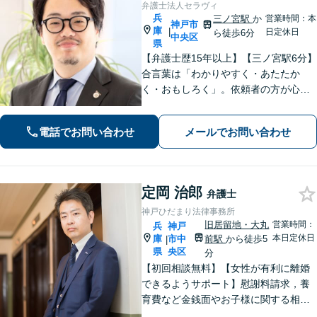
弁護士法人セラヴィ
兵
三ノ宮駅
か
営業時間：本
神戸市
庫
|
日定休日
ら徒歩6分
中央区
県
【弁護士歴15年以上】【三ノ宮駅6分】
合言葉は「わかりやすく・あたたか
く・おもしろく」。依頼者の方が心か
ら納得のできる解決を目指します。幅
広い領域をカバー。【夜間休日/電話相
電話でお問い合わせ
メールでお問い合わせ
談可能】【初回面談20分無料】
定岡 治郎
弁護士
神戸ひだまり法律事務所
旧居留地・大丸
営業時間：
兵
神戸
本日定休日
庫
市中
前駅
から徒歩5
|
県
央区
分
【初回相談無料】【女性が有利に離婚
できるようサポート】慰謝料請求，養
育費など金銭面やお子様に関する相談
を多数解決【離婚・不倫・男女問題・