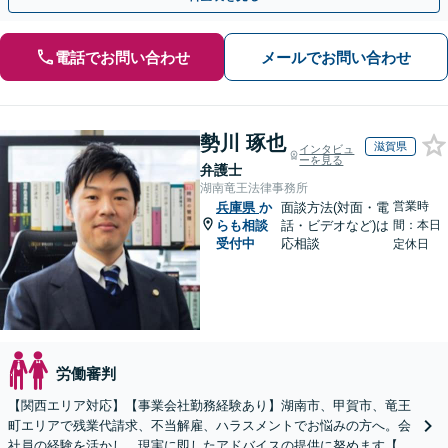
電話でお問い合わせ
メールでお問い合わせ
勢川 琢也
滋賀県
インタビュ
ーを見る
弁護士
湖南竜王法律事務所
営業時
兵庫県
か
面談方法(対面・電
らも相談
話・ビデオなど)は
間：本日
受付中
応相談
定休日
労働審判
【関西エリア対応】【事業会社勤務経験あり】湖南市、甲賀市、竜王
町エリアで残業代請求、不当解雇、ハラスメントでお悩みの方へ。会
社員の経験を活かし、現実に即したアドバイスの提供に努めます【労