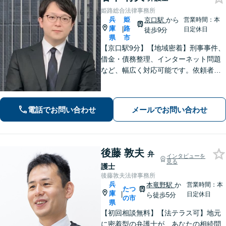
姫路総合法律事務所
兵
姫
京口駅
から
営業時間：本
庫
路
|
日定休日
徒歩9分
県
市
【京口駅9分】【地域密着】刑事事件、
借金・債務整理、インターネット問題
など、幅広く対応可能です。依頼者さ
まが抱える苦悩や苦しみにできる限り
寄り添い、丁寧かつ親身に対応いたし
ます。また、問題となっている背景事
電話でお問い合わせ
メールでお問い合わせ
情にも気を配り、根本的な解決を目指
します。
後藤 敦夫
弁
インタビューを
見る
護士
後藤敦夫法律事務所
兵
本竜野駅
か
営業時間：本
たつ
庫
|
日定休日
ら徒歩5分
の市
県
【初回相談無料】【法テラス可】地元
に密着型の弁護士が、あなたの相続問