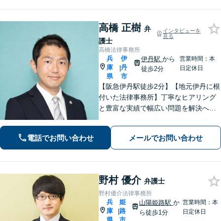
高橋 正樹
弁
インタビューを
見る
護士
高橋法律事務所
兵
伊
伊丹駅
から
営業時間：本
庫
丹
|
日定休日
徒歩2分
県
市
【阪急伊丹駅徒歩2分】【地元伊丹に根
付いた法律事務所】丁寧なヒアリング
と豊富な実績で幅広い問題を解決へ導
きます！【離婚男女問題】不定慰謝料
請求／面会交流など【相続・遺言】相
電話でお問い合わせ
メールでお問い合わせ
続放棄／遺産分割調停など【電話・メ
ール相談初回無料】【休日夜間対応
可】
野村 優介
弁護士
野村優介法律事務所
兵
姫
山陽姫路駅
か
営業時間：本
庫
路
|
日定休日
ら徒歩1分
県
市