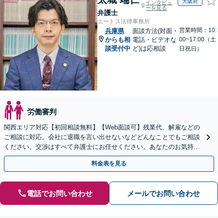
大阪府
インタビュ
ーを見る
弁護士
エートス法律事務所
営業時間：10:
兵庫県
面談方法(対面・
からも相
電話・ビデオな
00~17:00（土
談受付中
ど)は応相談
日祝日）
労働審判
関西エリア対応【初回相談無料】【Web面談可】残業代、解雇などの
ご相談に対応。会社に退職を言い出せないなどどんなことでもご相談
ください。交渉はすべて弁護士にお任せください。あなたのお気持ち
を尊重した迅速な解決を目指します。
料金表を見る
電話でお問い合わせ
メールでお問い合わせ