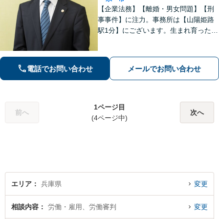
【企業法務】【離婚・男女問題】【刑
事事件】に注力。事務所は【山陽姫路
駅1分】にございます。生まれ育った故
郷であることから、姫路エリア・播磨
地域の皆様の困りごとを解決していき
たいと考えています。【電話相談可
電話でお問い合わせ
メールでお問い合わせ
能】お気軽にご相談ください。
1ページ目
前へ
次へ
(4ページ中)
エリア
兵庫県
変更
相談内容
労働・雇用、労働審判
変更