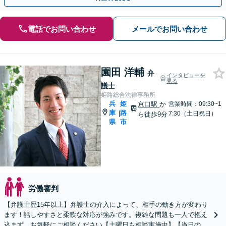
電話でお問い合わせ
メールでお問い合わせ
園田 洋輔
弁
インタビューを
見る
護士
姫路総合法律事務所
兵
姫
京口駅
か
営業時間：09:30~1
庫
路
|
7:30（土日祝日）
ら徒歩9分
県
市
労働審判
【弁護士歴15年以上】弁護士の介入によって、相手の動き方が変わり
ます！話しやすさと柔軟な対応が強みです。複雑な問題も一人で抱え
込まず、お気軽にご相談ください【土曜日も相談実施中】【当日のご