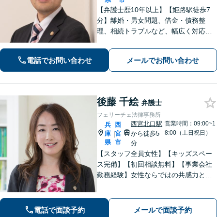
【弁護士歴10年以上】【姫路駅徒歩7
分】離婚・男女問題、借金・債務整
理、相続トラブルなど、幅広く対応可
能です。丁寧なヒアリングと分かりや
すい説明を心がけています。依頼者さ
電話でお問い合わせ
メールでお問い合わせ
まの置かれている状況と希望に沿った
最善の解決を目指します。
後藤 千絵
弁護士
フェリーチェ法律事務所
西宮北口駅
営業時間：09:00~1
兵
西
8:00（土日祝日）
庫
宮
から徒歩5
|
県
市
分
【スタッフ全員女性】【キッズスペー
ス完備】【初回相談無料】【事業会社
勤務経験】女性ならではの共感力とコ
ミュニケーション能力で、時に寄り添
い、時に鋭く交渉を進め、あなたの権
利を守ります。特に離婚や相続など家
電話で面談予約
メールで面談予約