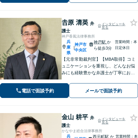
族の事案が得意です。
𠮷原 清英
弁
インタビューを
見る
護士
神戸香風法律事務所
兵
神戸駅
か
営業時間：本
神戸市
庫
|
日定休日
ら徒歩3分
中央区
県
【元非常勤裁判官】【MBA取得】コミ
ュニケーションを重視し、どんなお悩
みにも経験豊かな弁護士が丁寧にお応
えします【着手金0円プランあり】杓子
定規的ではなく、法律を用いて人間の
電話で面談予約
メールで面談予約
「感情」を、いかに解決に導くかを大
切にしています【神戸駅3分】
金山 耕平
弁
インタビューを
見る
護士
かなやま総合法律事務所
兵
西元町駅
か
営業時間：本