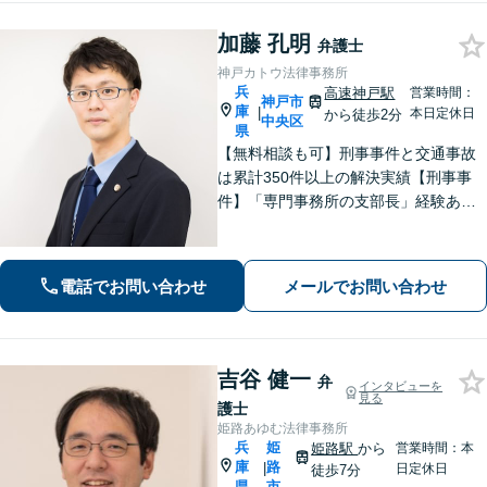
加藤 孔明
弁護士
神戸カトウ法律事務所
兵
高速神戸駅
営業時間：
神戸市
庫
|
本日定休日
から徒歩2分
中央区
県
【無料相談も可】刑事事件と交通事故
は累計350件以上の解決実績【刑事事
件】「専門事務所の支部長」経験あ
り。冤罪事件や否認事件の弁護経験も
豊富【交通事故】示談金2,400万円に増
額した事例、示談金が5倍以上に増額し
電話でお問い合わせ
メールでお問い合わせ
た事例など多数【神戸駅3分】
吉谷 健一
弁
インタビューを
見る
護士
姫路あゆむ法律事務所
兵
姫
姫路駅
から
営業時間：本
庫
路
|
日定休日
徒歩7分
県
市