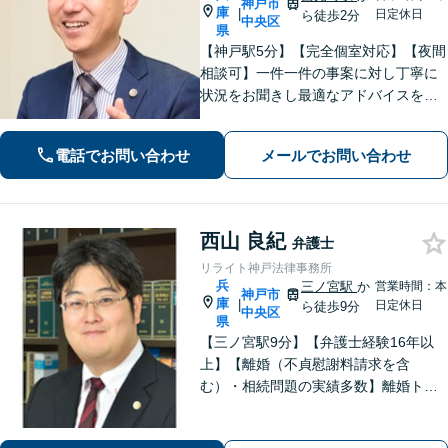
神戸市
庫
|
日定休日
ら徒歩2分
中央区
県
【神戸駅5分】【完全個室対応】【夜間
相談可】一件一件の事案に対し丁寧に
状況をお聞きし最適なアドバイスを提
供。企業案件のみならず個人案件にも
注力「離婚問題：協議から裁判まで一
電話でお問い合わせ
メールでお問い合わせ
貫した依頼者利益の追求」「相続問
題：豊富な遺産相続実績と信頼される
解決力」
西山 良紀
弁護士
リライト神戸法律事務所
兵
三ノ宮駅
か
営業時間：本
神戸市
庫
|
日定休日
ら徒歩9分
中央区
県
【三ノ宮駅9分】【弁護士経験16年以
上】【離婚（不貞慰謝料請求を含
む）・相続問題の実績多数】離婚トラ
ブル・性犯罪事件での解決に定評あ
り。単純な法的アドバイスだけではな