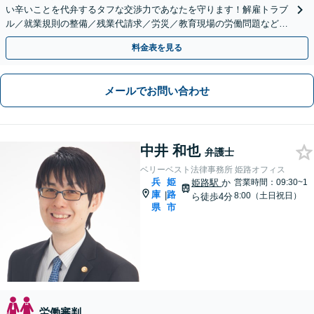
い辛いことを代弁するタフな交渉力であなたを守ります！解雇トラブ
ル／就業規則の整備／残業代請求／労災／教育現場の労働問題など幅
広く対応。法律を駆使し、最善の解決策をご提案します。
料金表を見る
メールでお問い合わせ
中井 和也
弁護士
ベリーベスト法律事務所 姫路オフィス
兵
姫
姫路駅
か
営業時間：09:30~1
庫
路
|
8:00（土日祝日）
ら徒歩4分
県
市
労働審判