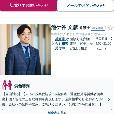
電話でお問い合わせ
メールでお問い合わせ
池ケ谷 文彦
弁護士
神奈川県
弁護士法人東京新宿法律事務所 横浜支店
営業時間：0
兵庫県
か
面談方法(対面・
らも相談
電話・ビデオな
9:00~21:00
受付中
ど)は応相談
（土日）
労働審判
【全国対応】【未払い残業代請求 /不当解雇、退職勧奨等労働者側専
従】働く皆様の正当な権利を実現します。企業相手でも泣き寝入り不
要。会社への疑問や悩み、ご相談ください。予約は24時間受付。【初
回面談無料】【夜間・休日対応可】
料金表を見る