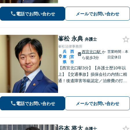
遺産相続・交通事故】依頼者様のお気
持ちを大切にしながら交渉します。
電話でお問い合わせ
メールでお問い合わせ
【Web相談可】【平日夜間可】【神戸
大丸の近く】
峯松 永典
弁護士
峯松法律事務所
兵
西
西宮北口駅
か
営業時間：本
庫
宮
|
日定休日
ら徒歩3分
県
市
【西宮北口駅3分】【弁護士歴10年以
上】【交通事故】損保会社の内情に精
通！後遺障害等級認定／治療費の打ち
切りなどご相談ください【離婚・男
女】DV・モラハラ事案に注力！交渉、
調停、裁判などお任せください【初回
電話でお問い合わせ
メールでお問い合わせ
相談無料】
谷本 将大
弁護士