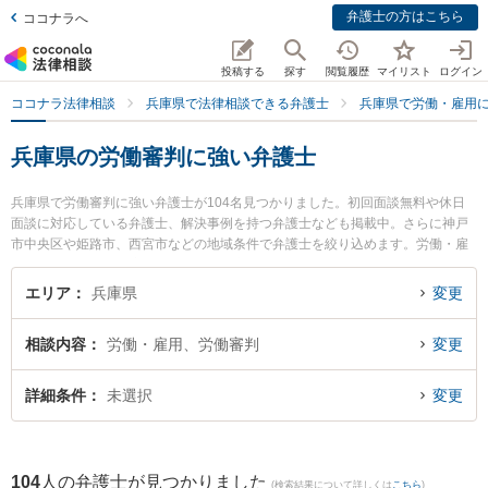
弁護士の方はこちら
ココナラへ
投稿する
探す
閲覧履歴
マイリスト
ログイン
ココナラ法律相談
兵庫県で法律相談できる弁護士
兵庫県で労働・雇用
兵庫県の労働審判に強い弁護士
兵庫県で労働審判に強い弁護士が104名見つかりました。初回面談無料や休日
面談に対応している弁護士、解決事例を持つ弁護士なども掲載中。さらに神戸
市中央区や姫路市、西宮市などの地域条件で弁護士を絞り込めます。労働・雇
用に関係する不当解雇や退職勧奨、内定取消等の細かな分野での絞り込み検索
もでき便利です。特にエイト法律事務所の西山 勝博弁護士やITO法律事務所の
エリア
兵庫県
変更
辻本 貴裕弁護士、姫路総合法律事務所の園田 洋輔弁護士のプロフィール情報や
弁護士費用、強みなどが注目されています。『兵庫県で土日や夜間に発生した
相談内容
労働・雇用、労働審判
変更
労働審判のトラブルを今すぐに弁護士に相談したい』『労働審判のトラブル解
決の実績豊富な近くの弁護士を検索したい』『初回相談無料で労働審判を法律
相談できる兵庫県内の弁護士に相談予約したい』などでお困りの相談者さんに
詳細条件
未選択
変更
おすすめです。
104
人の弁護士が見つかりました
(検索結果について詳しくは
こちら
)