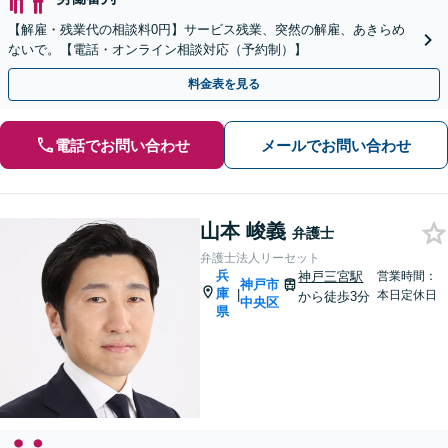
【解雇・残業代の相談料0円】サービス残業、突然の解雇、あきらめ
ないで。【電話・オンライン相談対応（予約制）】
料金表を見る
電話でお問い合わせ
メールでお問い合わせ
山本 峻義
弁護士
弁護士法人リーセット
兵
神戸三宮駅
営業時間：
神戸市
庫
|
本日定休日
から徒歩3分
中央区
県