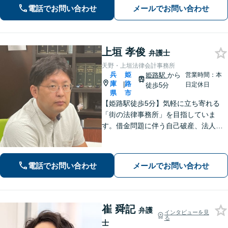
く、依頼者が有利な条件で解決できる
電話でお問い合わせ
メールでお問い合わせ
対処法をご提案します。【初回相談無
料】
上垣 孝俊
弁護士
天野・上垣法律会計事務所
兵
姫
姫路駅
から
営業時間：本
庫
路
|
日定休日
徒歩5分
県
市
【姫路駅徒歩5分】気軽に立ち寄れる
「街の法律事務所」を目指していま
す。借金問題に伴う自己破産、法人破
産/離婚調停や親権、不貞の慰謝料請求
などの実績多数！困っている人の声に
しっかり耳を傾けサポートいたしま
電話でお問い合わせ
メールでお問い合わせ
す。【初回相談無料】【個室対応】
崔 舜記
弁護
インタビューを見
る
士