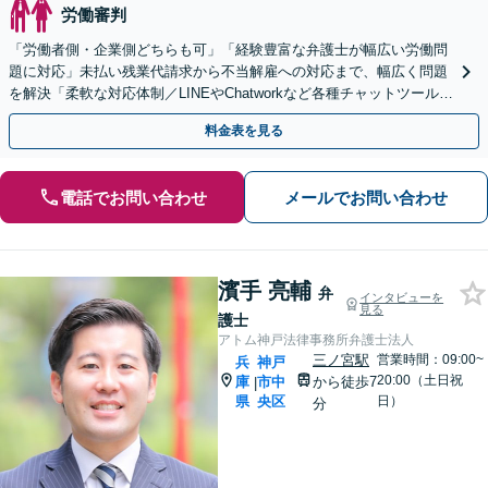
労働審判
「労働者側・企業側どちらも可」「経験豊富な弁護士が幅広い労働問
題に対応」未払い残業代請求から不当解雇への対応まで、幅広く問題
を解決「柔軟な対応体制／LINEやChatworkなど各種チャットツール使
用可」【休日・夜間相談可】
料金表を見る
電話でお問い合わせ
メールでお問い合わせ
濱手 亮輔
弁
インタビューを
見る
護士
アトム神戸法律事務所弁護士法人
三ノ宮駅
営業時間：09:00~
兵
神戸
20:00（土日祝
庫
市中
から徒歩7
|
県
央区
日）
分