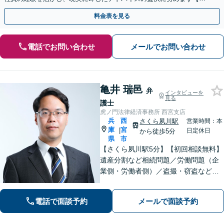
使双方に対応】【Web面談OK】
料金表を見る
電話でお問い合わせ
メールでお問い合わせ
亀井 瑞邑
弁
インタビューを
見る
護士
虎ノ門法律経済事務所 西宮支店
兵
西
さくら夙川駅
営業時間：本
庫
宮
|
日定休日
から徒歩5分
県
市
【さくら夙川駅5分】【初回相談無料】
遺産分割など相続問題／労働問題（企
業側・労働者側）／盗撮・窃盗など刑
事事件ほか、トラブルやお困りごとは
お任せください。粘り強く的確な交渉
電話で面談予約
メールで面談予約
力と速やかな行動力を活かし、依頼者
さまに有利な解決を目指します