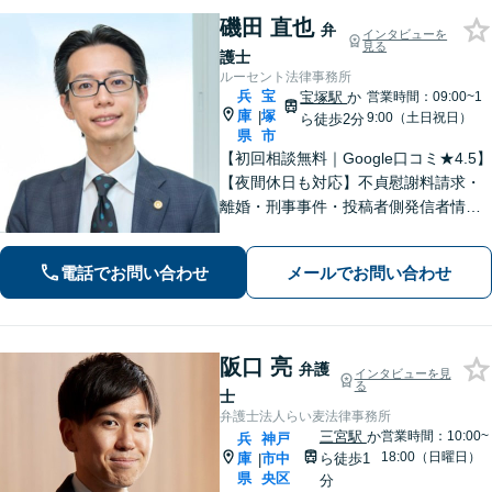
磯田 直也
弁
インタビューを
見る
護士
ルーセント法律事務所
兵
宝
宝塚駅
か
営業時間：09:00~1
庫
塚
|
9:00（土日祝日）
ら徒歩2分
県
市
【初回相談無料｜Google口コミ★4.5】
【夜間休日も対応】不貞慰謝料請求・
離婚・刑事事件・投稿者側発信者情報
開示請求の実績・経験多数。オーダー
メイドのサービスで問題解決や事業の
電話でお問い合わせ
メールでお問い合わせ
推進を強力にサポート【宝塚駅徒歩2分
｜電話・WEB面談で全国対応】
阪口 亮
弁護
インタビューを見
る
士
弁護士法人らい麦法律事務所
三宮駅
か
営業時間：10:00~
兵
神戸
18:00（日曜日）
庫
市中
ら徒歩1
|
県
央区
分