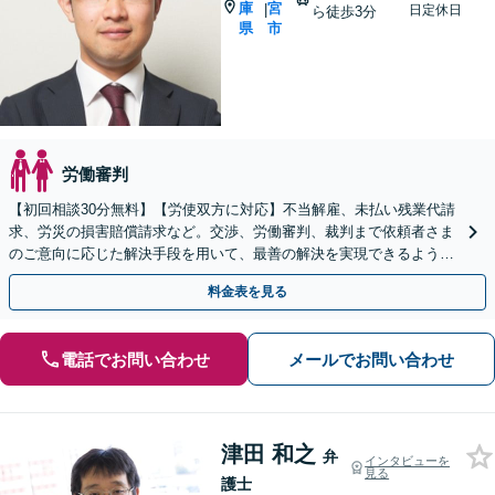
庫
宮
|
日定休日
ら徒歩3分
県
市
労働審判
【初回相談30分無料】【労使双方に対応】不当解雇、未払い残業代請
求、労災の損害賠償請求など。交渉、労働審判、裁判まで依頼者さま
のご意向に応じた解決手段を用いて、最善の解決を実現できるよう尽
力します【西宮北口駅3分】
料金表を見る
電話でお問い合わせ
メールでお問い合わせ
津田 和之
弁
インタビューを
見る
護士