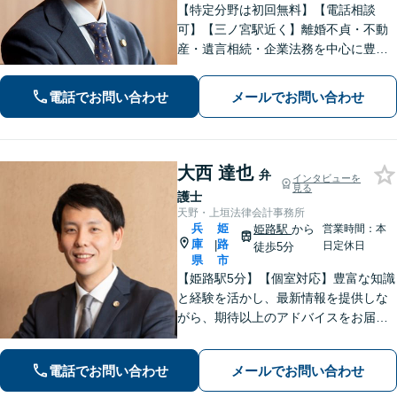
【特定分野は初回無料】【電話相談
可】【三ノ宮駅近く】離婚不貞・不動
産・遺言相続・企業法務を中心に豊富
な解決実績あり。「すべては依頼者の
ために」をモットーに、高い専門性を
電話でお問い合わせ
メールでお問い合わせ
もって最善の解決を実現します。お気
軽にご相談ください。
大西 達也
弁
インタビューを
見る
護士
天野・上垣法律会計事務所
兵
姫
姫路駅
から
営業時間：本
庫
路
|
日定休日
徒歩5分
県
市
【姫路駅5分】【個室対応】豊富な知識
と経験を活かし、最新情報を提供しな
がら、期待以上のアドバイスをお届け
します。 お客様とのコミュニケーショ
ンを大切にし、信頼関係を築きながら
電話でお問い合わせ
メールでお問い合わせ
課題解決に全力を尽くします。