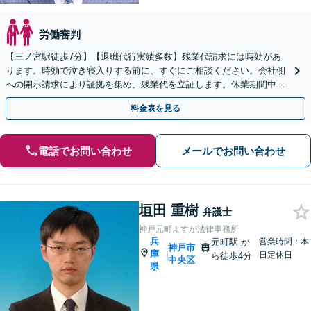
労働審判
【三ノ宮駅徒歩7分】【退職代行実績多数】残業代請求には時効があ
ります。時効で泣き寝入りする前に、すぐにご相談ください。会社側
への開示請求により証拠を集め、残業代を立証します。休業期間中の
補償や解決金も請求可。【LINEや弁護士直通電話あり】
料金表を見る
電話でお問い合わせ
メールでお問い合わせ
垣田 重樹
弁護士
神戸元町よすが法律事務所
兵
元町駅
か
営業時間：本
神戸市
庫
|
日定休日
ら徒歩4分
中央区
県