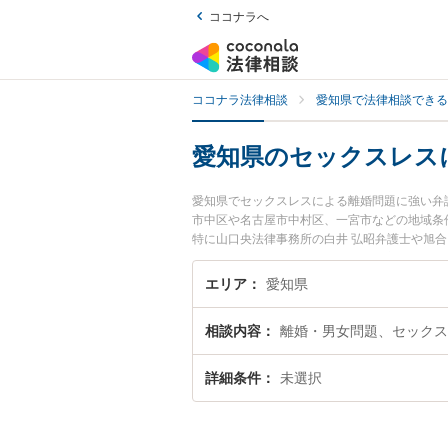
ココナラへ
ココナラ法律相談
愛知県で法律相談できる
愛知県のセックスレス
愛知県でセックスレスによる離婚問題に強い弁
市中区や名古屋市中村区、一宮市などの地域条
特に山口央法律事務所の白井 弘昭弁護士や旭合
目されています。『愛知県で土日や夜間に発生
豊富な近くの弁護士を検索したい』『初回相談
エリア
愛知県
す。
相談内容
離婚・男女問題、セックス
詳細条件
未選択