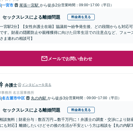
県
一宮市
尾張一宮駅
から徒歩2分
営業時間：09:00~17:00（平日）
|
セックスレスによる離婚問題
料金表を見る
一宮駅2分】【女性弁護士在籍】協議前〜紛争発生後、どの段階からも対応
です。財産の隠匿防止や親権獲得に向けた日常生活での注意点など、フェー
さま連れの相談可】
メールでお問い合わせ
幹
弁護士
インタビューを見る
律事務所 名古屋事務所
県
名古屋市中区
丸の内駅
から徒歩3分
営業時間：09:00~17:00（平日）
|
セックスレスによる離婚問題
料金表を見る
話相談無料｜財産分与：数百万円→数千万円に！弁護士の調査・交渉により財
にも対応】離婚したいけどその後の生活が不安という方は相談を【丸の内駅3