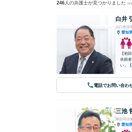
246
人の弁護士が見つかりました
(
白井 
山口央法
愛知
【初回
依頼者
い」【
電話でお問い合わ
三池 
旭合同法
愛知