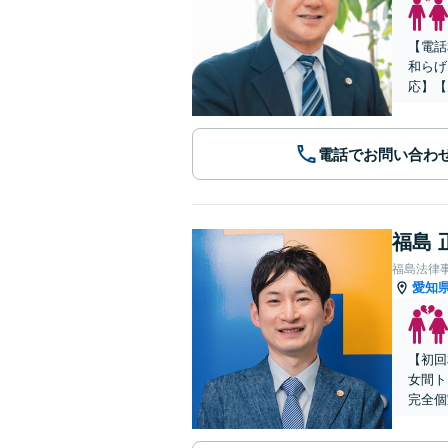
【電話
和らげ
応】【
電話でお問い合わ
福島 
福島法律
愛知
【初回
女間ト
完全個