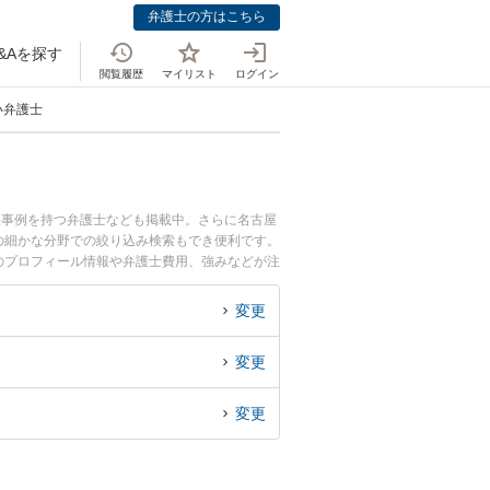
弁護士の方はこちら
&Aを探す
閲覧履歴
マイリスト
ログイン
い弁護士
決事例を持つ弁護士なども掲載中。さらに名古屋
の細かな分野での絞り込み検索もでき便利です。
士のプロフィール情報や弁護士費用、強みなどが注
ックスレスによる離婚問題のトラブル解決の実績
したい』などでお困りの相談者さんにおすすめで
変更
変更
変更