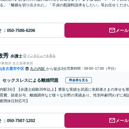
る」「離婚を切り出された」「不貞の慰謝料請求をしたい」等お任せくださ
せ
メール
敏秀
弁護士
インタビューを見る
律事務所 名古屋事務所
県
名古屋市中区
丸の内駅
から徒歩3分
営業時間：09:00~17:00（平日）
|
セックスレスによる離婚問題
料金表を見る
内駅3分】【弁護士経験20年以上】豊富な実績を武器に依頼者さまの幸せを
育費、財産分与、離婚調停など様々な分野の実績あり。性別年齢問わずに相
夜間休日対応可】
せ
メール