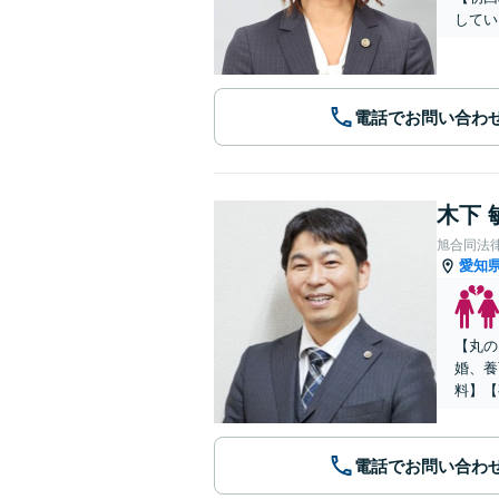
してい
電話でお問い合わ
木下 
旭合同法
愛知
【丸の
婚、養
料】【
電話でお問い合わ