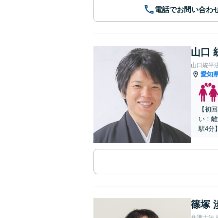
電話でお問い合わ
山口 
山口統平
愛知
【初回
い！離
駅4分
篠塚 
弁護士法