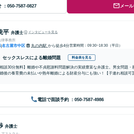
せ
メール
統平
弁護士
インタビューを見る
法律事務所
県
名古屋市中区
丸の内駅
から徒歩4分
営業時間：09:30~18:30（平日）
|
セックスレスによる離婚問題
料金表を見る
相談30分無料】離婚や不貞慰謝料問題解決の実績豊富な弁護士。男女問題・
婚後の養育費の未払いや熟年離婚による財産分与にも強い！【子連れ相談可
】
電話で面談予約
渉
弁護士
人アストラル