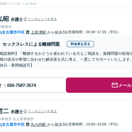
検索結果について詳しくは
こちら
)
弘昭
弁護士
インタビューを見る
律事務所
県
名古屋市中区
上前津駅
から徒歩3分
営業時間：09:30~17:30（平日）
|
セックスレスによる離婚問題
料金表を見る
相談無料】「離婚するかどうか迷われている方もご相談を」親権問題や財産
様の状況や希望に合わせた解決策を共に考え、一貫してサポートいたします
休日・夜間相談可】
せ
メール
哲二
弁護士
インタビューを見る
律事務所 名古屋事務所
県
名古屋市中区
丸の内駅
から徒歩3分
営業時間：10:00~16:00（平日）
|