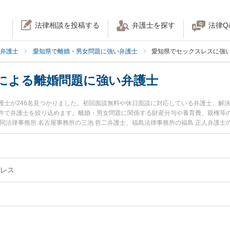
法律相談を投稿する
弁護士を探す
法律Q
弁護士
愛知県で離婚・男女問題に強い弁護士
愛知県でセックスレスに強
による離婚問題に強い弁護士
護士が246名見つかりました。初回面談無料や休日面談に対応している弁護士、解
件で弁護士を絞り込めます。離婚・男女問題に関係する財産分与や養育費、親権等
同法律事務所 名古屋事務所の三池 哲二弁護士、福島法律事務所の福島 正人弁護
したセックスレスによる離婚問題のトラブルを今すぐに弁護士に相談したい』『セ
無料でセックスレスによる離婚問題を法律相談できる愛知県内の弁護士に相談予約
レス