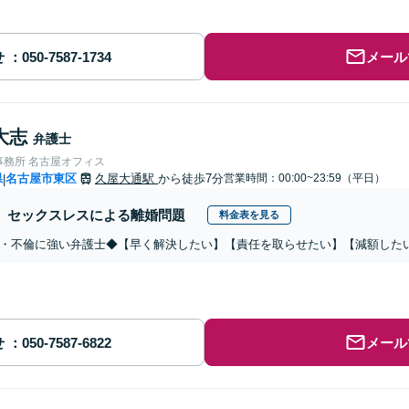
せ
メール
大志
弁護士
事務所 名古屋オフィス
県
名古屋市東区
久屋大通駅
から徒歩7分
営業時間：00:00~23:59（平日）
|
セックスレスによる離婚問題
料金表を見る
・不倫に強い弁護士◆【早く解決したい】【責任を取らせたい】【減額した
せ
メール