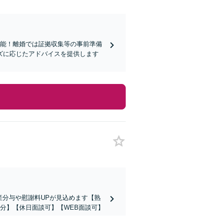
可能！離婚では証拠収集等の事前準備
ズに応じたアドバイスを提供します
産分与や慰謝料UPが見込めます【熟
分】【休日面談可】【WEB面談可】