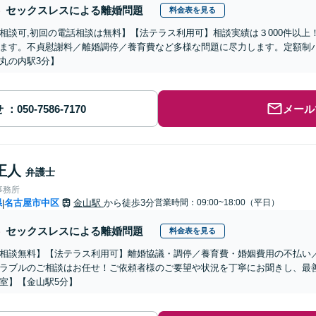
セックスレスによる離婚問題
料金表を見る
相談可,初回の電話相談は無料】【法テラス利用可】相談実績は３000件以
ます。不貞慰謝料／離婚調停／養育費など多様な問題に尽力します。定額制
丸の内駅3分】
せ
メール
正人
弁護士
事務所
県
名古屋市中区
金山駅
から徒歩3分
営業時間：09:00~18:00（平日）
|
セックスレスによる離婚問題
料金表を見る
相談無料】【法テラス利用可】離婚協議・調停／養育費・婚姻費用の不払い
ラブルのご相談はお任せ！ご依頼者様のご要望や状況を丁寧にお聞きし、最
室】【金山駅5分】