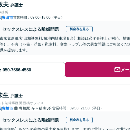
敏夫
弁護士
事務所
県
豊田市
営業時間：09:00~18:00（平日）
|
セックスレスによる離婚問題
料金表を見る
市永覚新町/初回相談無料/敷地内駐車場５台】相談は必ず弁護士が対応。離
等）、不貞（不倫・浮気）慰謝料、交際トラブル等の男女問題はご相談くだ
識を提供します。
メー
未生
弁護士
スト法律事務所 豊橋オフィス
県
豊橋市
豊橋駅
から徒歩3分
営業時間：09:30~21:00（平日）
|
セックスレスによる離婚問題
料金表を見る
相談無料】あなたの利益の最大化を目指します。まずは電話・メールで状況