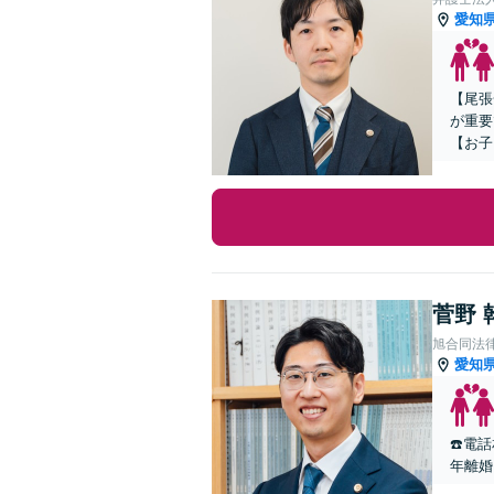
愛知
【尾張
が重要
【お子
菅野 
旭合同法
愛知
☎️電
年離婚