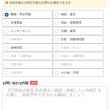
林 太郎弁護士が対応可能な分野のみ選択できます
離婚・男女問題
相続・遺言
交通事故
借金・債務整理
インターネット
労働・雇用
刑事事件
詐欺・消費者問題
債権回収
不動産・住まい
医療・介護問題
外国人・国際問題
企業法務
税務訴訟
行政事件
その他・不明
お問い合わせ内容
必須