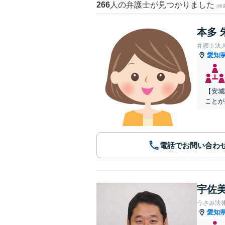
266
人の弁護士が見つかりました
(
本多 
弁護士法
愛知
【安城
ことが
電話でお問い合わ
宇佐美
うさみ法
愛知