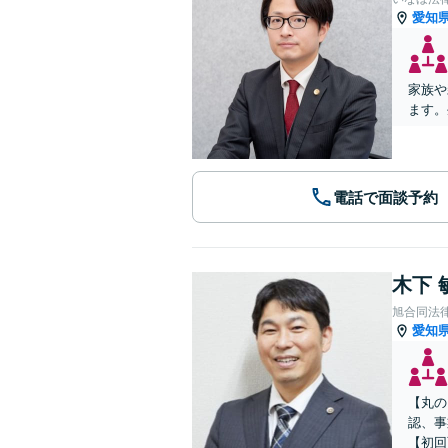
愛知
家族や
ます。
電話で面談予約
木下 
旭合同法
愛知
【丸の
認、事
【初回