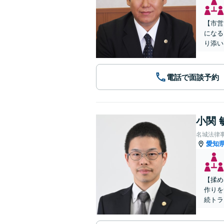
【市営
になる
り添い
電話で面談予約
小関 
名城法律
愛知
【揉め
作りを
続トラ