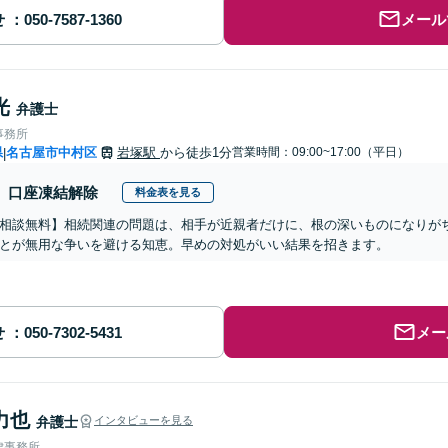
せ
メール
光
弁護士
事務所
県
名古屋市中村区
岩塚駅
から徒歩1分
営業時間：09:00~17:00（平日）
|
口座凍結解除
料金表を見る
相談無料】相続関連の問題は、相手が近親者だけに、根の深いものになりが
とが無用な争いを避ける知恵。早めの対処がいい結果を招きます。
せ
メー
力也
弁護士
インタビューを見る
律事務所