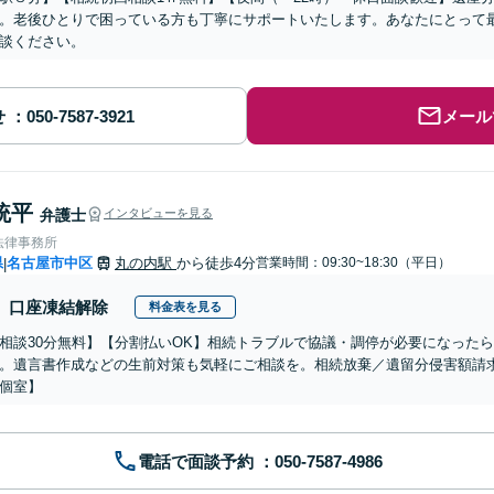
。老後ひとりで困っている方も丁寧にサポートいたします。あなたにとって
談ください。
せ
メール
統平
弁護士
インタビューを見る
法律事務所
県
名古屋市中区
丸の内駅
から徒歩4分
営業時間：09:30~18:30（平日）
|
口座凍結解除
料金表を見る
相談30分無料】【分割払いOK】相続トラブルで協議・調停が必要になった
。遺言書作成などの生前対策も気軽にご相談を。相続放棄／遺留分侵害額請
個室】
電話で面談予約