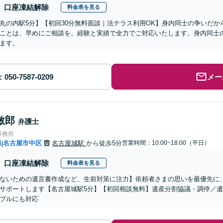
口座凍結解除
料金表を見る
丸の内駅5分】【初回30分無料面談｜法テラス利用OK】身内同士の争いだ
ことは、早めにご相談を。経験と実績で全力でご対応いたします。身内同士
ます。
メー
敏郎
弁護士
事務所
県
名古屋市中区
名古屋城駅
から徒歩5分
営業時間：10:00~18:00（平日）
|
口座凍結解除
料金表を見る
ないための遺言書作成など、生前対策に注力】依頼者さまの思いを最優先に
サポートします【名古屋城駅5分】【初回相談無料】遺産分割協議・調停／
ブルにも対応