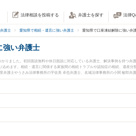
法律相談を投稿する
弁護士を探す
法律Q
弁護士
愛知県で相続・遺言に強い弁護士
愛知県で口座凍結解除に強い弁
に強い弁護士
見つかりました。初回面談無料や休日面談に対応している弁護士、解決事例を持つ弁
り込めます。相続・遺言に関係する家族間の相続トラブルや認知症の相続、遺産分
朱里弁護士やうさみ法律事務所の宇佐美 卓也弁護士、名城法律事務所の小関 敏郎弁
発生した口座凍結解除のトラブルを今すぐに弁護士に相談したい』『口座凍結解除
相談できる愛知県内の弁護士に相談予約したい』などでお困りの相談者さんにおす