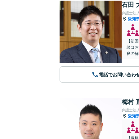
石田 
弁護士法
愛知
【初回
談はお
良の解
電話でお問い合わ
梅村 
弁護士法
愛知
【豊橋