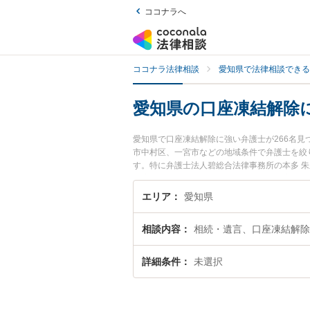
ココナラへ
ココナラ法律相談
愛知県で法律相談できる
愛知県の口座凍結解除
愛知県で口座凍結解除に強い弁護士が266名
市中村区、一宮市などの地域条件で弁護士を絞
す。特に弁護士法人碧総合法律事務所の本多 
が注目されています。『愛知県で土日や夜間に
したい』『初回相談無料で口座凍結解除を法律
エリア
愛知県
相談内容
相続・遺言、口座凍結解除
詳細条件
未選択