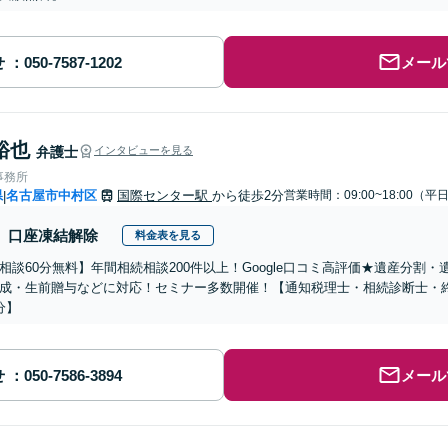
せ
メール
裕也
弁護士
インタビューを見る
事務所
県
名古屋市中村区
国際センター駅
から徒歩2分
営業時間：09:00~18:00（平
|
口座凍結解除
料金表を見る
相談60分無料】年間相続相談200件以上！Google口コミ高評価★遺産分割
成・生前贈与などに対応！セミナー多数開催！【通知税理士・相続診断士・
分】
せ
メール