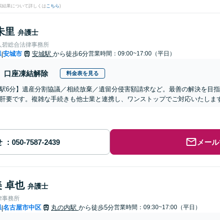
検索結果について詳しくは
こちら
)
朱里
弁護士
人碧総合法律事務所
県
安城市
安城駅
から徒歩6分
営業時間：09:00~17:00（平日）
|
口座凍結解除
料金表を見る
駅6分】遺産分割協議／相続放棄／遺留分侵害額請求など。最善の解決を目
肝要です。複雑な手続きも他士業と連携し、ワンストップでご対応いたしま
せ
メール
 卓也
弁護士
律事務所
県
名古屋市中区
丸の内駅
から徒歩5分
営業時間：09:30~17:00（平日）
|