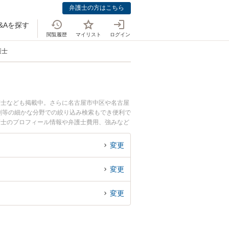
弁護士の方はこちら
&Aを探す
閲覧履歴
マイリスト
ログイン
護士
護士なども掲載中。さらに名古屋市中区や名古屋
割等の細かな分野での絞り込み検索もでき便利で
護士のプロフィール情報や弁護士費用、強みなど
のトラブル解決の実績豊富な近くの弁護士を検索
すめです。
変更
変更
変更