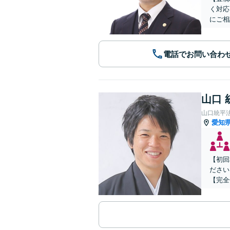
く対応
にご相
電話でお問い合わ
山口 
山口統平
愛知
【初回
ださい
【完全