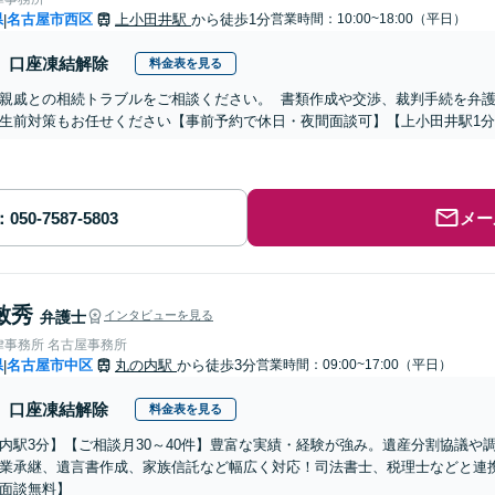
県
名古屋市西区
上小田井駅
から徒歩1分
営業時間：10:00~18:00（平日）
|
口座凍結解除
料金表を見る
親戚との相続トラブルをご相談ください。 書類作成や交渉、裁判手続を弁
生前対策もお任せください【事前予約で休日・夜間面談可】【上小田井駅1
メー
敏秀
弁護士
インタビューを見る
律事務所 名古屋事務所
県
名古屋市中区
丸の内駅
から徒歩3分
営業時間：09:00~17:00（平日）
|
口座凍結解除
料金表を見る
内駅3分】【ご相談月30～40件】豊富な実績・経験が強み。遺産分割協議や
業承継、遺言書作成、家族信託など幅広く対応！司法書士、税理士などと連
面談無料】