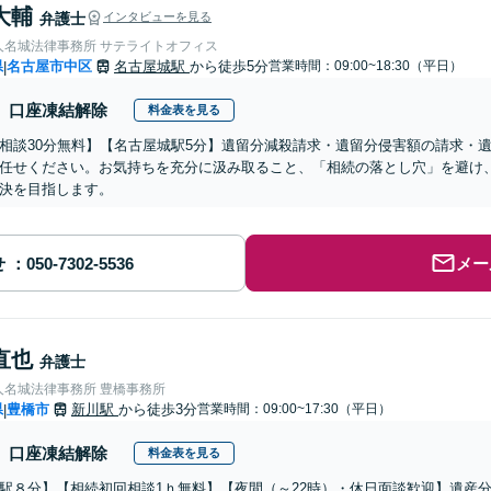
大輔
弁護士
インタビューを見る
人名城法律事務所 サテライトオフィス
県
名古屋市中区
名古屋城駅
から徒歩5分
営業時間：09:00~18:30（平日）
|
口座凍結解除
料金表を見る
相談30分無料】【名古屋城駅5分】遺留分減殺請求・遺留分侵害額の請求・
任せください。お気持ちを充分に汲み取ること、「相続の落とし穴」を避け
決を目指します。
せ
メー
直也
弁護士
人名城法律事務所 豊橋事務所
県
豊橋市
新川駅
から徒歩3分
営業時間：09:00~17:30（平日）
|
口座凍結解除
料金表を見る
駅８分】【相続初回相談1ｈ無料】【夜間（～22時）・休日面談歓迎】遺産