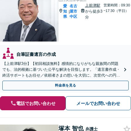
山口央法律事務所
上前津駅
営業時間：09:30
愛
名古
~17:30（平日）
知
屋市
から徒歩3
|
県
中区
分
自筆証書遺言の作成
【上前津駅3分】【初回相談無料】感情的になりがちな親族間の問題
でも、法的根拠に基づいた公平な解決を目指します。「遺言書作成・
終活サポートもお任せ／依頼者さまの想いを大切に、次世代への円滑
な財産承継をお手伝いします」【休日・夜間相談可】
料金表を見る
電話でお問い合わせ
メールでお問い合わせ
塚本 智也
弁護士