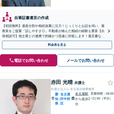
自筆証書遺言の作成
【初回無料】遺産分割や相続放棄に注力！じっくりとお話を伺い、最
善策をご提案「話しやすさ◎」不動産が絡んだ相続の経験も豊富【出
張相談可】他士業との連携で的確かつ迅速に対処します！遺言書など
生前対策も【丸の内駅2分】
料金表を見る
電話でお問い合わせ
メールでお問い合わせ
赤田 光晴
弁護士
弁護士法人心 名古屋法律事務所
名古屋駅
営業時間：09:00
愛
名古屋
~21:00（平日）
知
市中村
から徒歩2
|
県
区
分