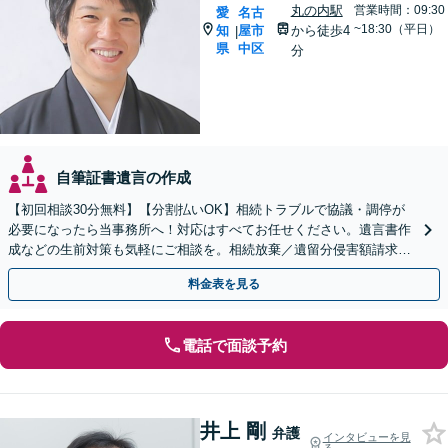
丸の内駅
営業時間：09:30
愛
名古
~18:30（平日）
知
屋市
から徒歩4
|
県
中区
分
自筆証書遺言の作成
【初回相談30分無料】【分割払いOK】相続トラブルで協議・調停が
必要になったら当事務所へ！対応はすべてお任せください。遺言書作
成などの生前対策も気軽にご相談を。相続放棄／遺留分侵害額請求求
／成年後見など【丸の内駅4分】【完全個室】
料金表を見る
電話で面談予約
井上 剛
弁護
インタビューを見