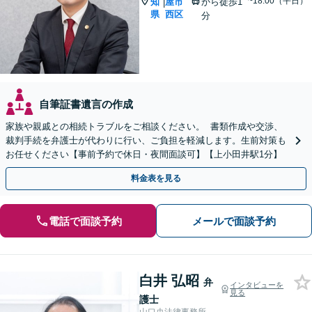
~18:00（平日）
知
屋市
から徒歩1
|
県
西区
分
自筆証書遺言の作成
家族や親戚との相続トラブルをご相談ください。 書類作成や交渉、
裁判手続を弁護士が代わりに行い、ご負担を軽減します。生前対策も
お任せください【事前予約で休日・夜間面談可】【上小田井駅1分】
料金表を見る
電話で面談予約
メールで面談予約
白井 弘昭
弁
インタビューを
見る
護士