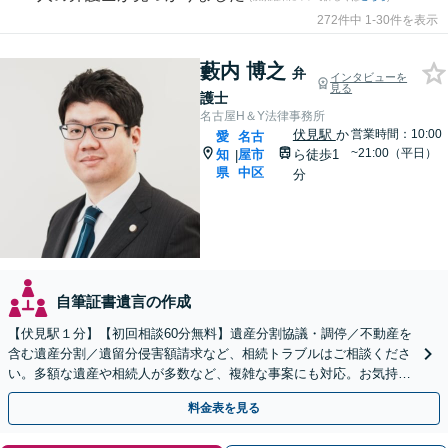
272件中 1-30件を表示
藪内 博之
弁
インタビューを
見る
護士
名古屋H＆Y法律事務所
伏見駅
か
営業時間：10:00
愛
名古
~21:00（平日）
知
屋市
ら徒歩1
|
県
中区
分
自筆証書遺言の作成
【伏見駅１分】【初回相談60分無料】遺産分割協議・調停／不動産を
含む遺産分割／遺留分侵害額請求など、相続トラブルはご相談くださ
い。多額な遺産や相続人が多数など、複雑な事案にも対応。お気持ち
やご意向に寄り添いながら、最善の解決を目指します
料金表を見る