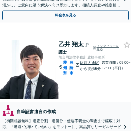
活かし、ご意向に沿う解決へ向け尽力します。相続人調査や推定相続
人廃除など複雑な件もご相談ください【土日祝対応可】
料金表を見る
乙井 翔太
弁
インタビューを
見る
護士
旭合同法律事務所 豊橋事務所
愛
豊
駅前大通駅
営業時間：09:00~
知
橋
|
17:00（平日）
から徒歩6分
県
市
自筆証書遺言の作成
【初回相談無料】遺産分割・遺留分・使途不明金の調査まで幅広く対
応。「迅速×的確×ていねい」をモットーに、高品質なリーガルサービ