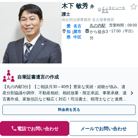
木下 敏秀
弁
インタビューを
見る
護士
旭合同法律事務所 名古屋事務所
丸の内駅
営業時間：09:00
愛
名古
~17:00（平日）
知
屋市
から徒歩3
|
県
中区
分
自筆証書遺言の作成
【丸の内駅3分】【ご相談月30～40件】豊富な実績・経験が強み。遺
産分割協議や調停、不動産相続、相続放棄・限定承認、事業承継、遺
言書作成、家族信託など幅広く対応！司法書士、税理士などと連携し
て円滑な問題解決を目指します。【初回面談無料】
料金表を見る
電話でお問い合わせ
メールでお問い合わせ