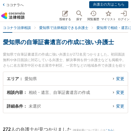
弁護士の方はこちら
ココナラへ
投稿する
探す
閲覧履歴
マイリスト
ログイン
ココナラ法律相談
愛知県で法律相談できる弁護士
愛知県で相続・遺言
愛知県の自筆証書遺言の作成に強い弁護士
愛知県で自筆証書遺言の作成に強い弁護士が272名見つかりました。初回面談
無料や休日面談に対応している弁護士、解決事例を持つ弁護士なども掲載中。
さらに名古屋市中区や名古屋市中村区、一宮市などの地域条件で弁護士を絞り
込めます。相続・遺言に関係する家族間の相続トラブルや認知症の相続、遺産
分割等の細かな分野での絞り込み検索もでき便利です。特に名古屋H＆Y法律事
エリア
愛知県
変更
務所の藪内 博之弁護士や菊田法律事務所の菊田 利昭弁護士、弁護士法人坂田法
律事務所の坂田 吉郎弁護士のプロフィール情報や弁護士費用、強みなどが注目
相談内容
相続・遺言、自筆証書遺言の作成
変更
されています。『愛知県で土日や夜間に発生した自筆証書遺言の作成のトラブ
ルを今すぐに弁護士に相談したい』『自筆証書遺言の作成のトラブル解決の実
績豊富な近くの弁護士を検索したい』『初回相談無料で自筆証書遺言の作成を
詳細条件
未選択
変更
法律相談できる愛知県内の弁護士に相談予約したい』などでお困りの相談者さ
んにおすすめです。
272
人の弁護士が見つかりました
(検索結果について詳しくは
こちら
)