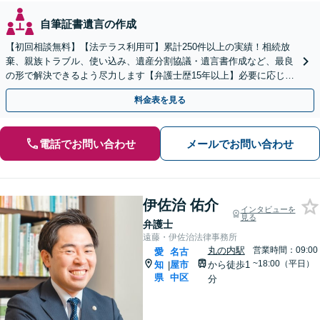
自筆証書遺言の作成
【初回相談無料】【法テラス利用可】累計250件以上の実績！相続放
棄、親族トラブル、使い込み、遺産分割協議・遺言書作成など、最良
の形で解決できるよう尽力します【弁護士歴15年以上】必要に応じて
不動産鑑定士・税理士などとも連携【久屋大通駅2分】
料金表を見る
電話でお問い合わせ
メールでお問い合わせ
伊佐治 佑介
インタビューを
見る
弁護士
遠藤・伊佐治法律事務所
丸の内駅
営業時間：09:00
愛
名古
~18:00（平日）
知
屋市
から徒歩1
|
県
中区
分