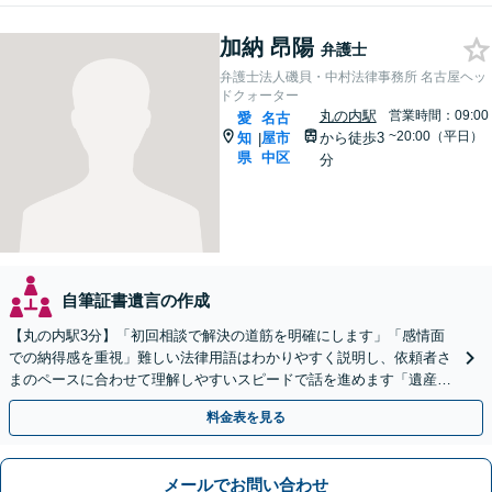
加納 昂陽
弁護士
弁護士法人磯貝・中村法律事務所 名古屋ヘッ
ドクォーター
丸の内駅
営業時間：09:00
愛
名古
~20:00（平日）
知
屋市
から徒歩3
|
県
中区
分
自筆証書遺言の作成
【丸の内駅3分】「初回相談で解決の道筋を明確にします」「感情面
での納得感を重視」難しい法律用語はわかりやすく説明し、依頼者さ
まのペースに合わせて理解しやすいスピードで話を進めます「遺産分
割／遺言作成／相続放棄／遺産分割／遺留分侵害額請求」
料金表を見る
メールでお問い合わせ