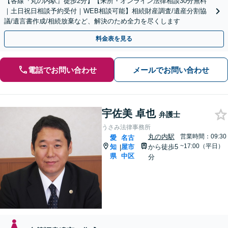
【各線『丸の内駅』徒歩2分】【来所・オンライン法律相談30分無料
｜土日祝日相談予約受付｜WEB相談可能】相続財産調査/遺産分割協
議/遺言書作成/相続放棄など、解決のため全力を尽くします
料金表を見る
電話でお問い合わせ
メールでお問い合わせ
宇佐美 卓也
弁護士
うさみ法律事務所
丸の内駅
営業時間：09:30
愛
名古
~17:00（平日）
知
屋市
から徒歩5
|
県
中区
分