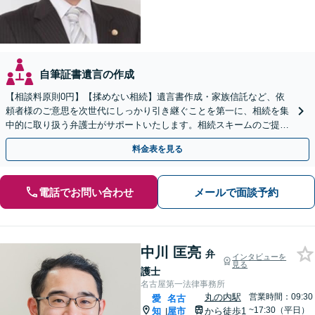
自筆証書遺言の作成
【相談料原則0円】【揉めない相続】遺言書作成・家族信託など、依
頼者様のご意思を次世代にしっかり引き継ぐことを第一に、相続を集
中的に取り扱う弁護士がサポートいたします。相続スキームのご提案
から遺言執行まで責任を持って対応させていただきます。
料金表を見る
電話でお問い合わせ
メールで面談予約
中川 匡亮
弁
インタビューを
見る
護士
名古屋第一法律事務所
丸の内駅
営業時間：09:30
愛
名古
~17:30（平日）
知
屋市
から徒歩1
|