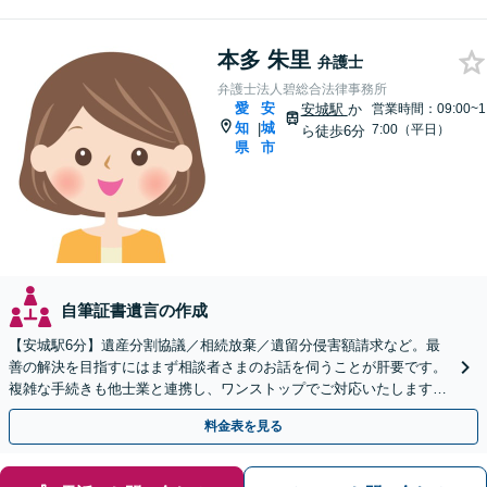
本多 朱里
弁護士
弁護士法人碧総合法律事務所
愛
安
安城駅
か
営業時間：09:00~1
知
城
|
7:00（平日）
ら徒歩6分
県
市
自筆証書遺言の作成
【安城駅6分】遺産分割協議／相続放棄／遺留分侵害額請求など。最
善の解決を目指すにはまず相談者さまのお話を伺うことが肝要です。
複雑な手続きも他士業と連携し、ワンストップでご対応いたします
【ビデオ面談OK】
料金表を見る