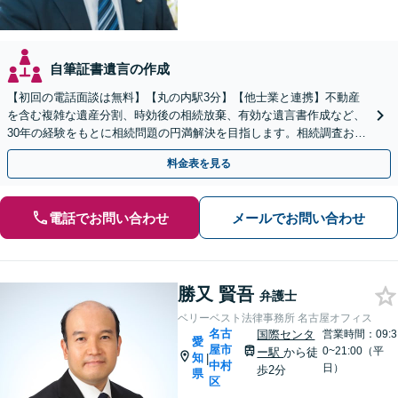
自筆証書遺言の作成
【初回の電話面談は無料】【丸の内駅3分】【他士業と連携】不動産
を含む複雑な遺産分割、時効後の相続放棄、有効な遺言書作成など、
30年の経験をもとに相続問題の円満解決を目指します。相続調査お任
せパックあり【出張対応可】【夜間休日対応】
料金表を見る
電話でお問い合わせ
メールでお問い合わせ
勝又 賢吾
弁護士
ベリーベスト法律事務所 名古屋オフィス
名古
国際センタ
営業時間：09:3
愛
屋市
0~21:00（平
ー駅
から徒
知
|
中村
日）
歩2分
県
区