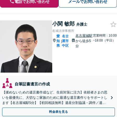
電話でお問い合わせ
メールでお問い合わせ
小関 敏郎
弁護士
名城法律事務所
名古屋城駅
営業時間：10:00
愛
名古
~18:00（平日）
知
屋市
から徒歩5
|
県
中区
分
自筆証書遺言の作成
【揉めないための遺言書作成など、生前対策に注力】依頼者さまの思
いを最優先に、大切なご家族のために最適な遺言書作りをサポートし
ます【名古屋城駅5分】【初回相談無料】遺産分割協議・調停／遺留
分／財産調査など、さまざまな相続トラブルにも対応
料金表を見る