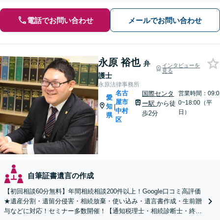
電話でお問い合わせ
メールでお問い合わせ
永原 裕也
弁
インタビューを
見る
護士
永原法律事務所
名古
国際センタ
営業時間：09:0
愛
屋市
0~18:00（平
ー駅
から徒
知
|
中村
日）
歩2分
県
区
自筆証書遺言の作成
【初回相談60分無料】年間相続相談200件以上！Google口コミ高評価
★遺産分割・遺留分侵害・相続放棄・使い込み・遺言書作成・生前贈
与などに対応！セミナー多数開催！【通知税理士・相続診断士・終活