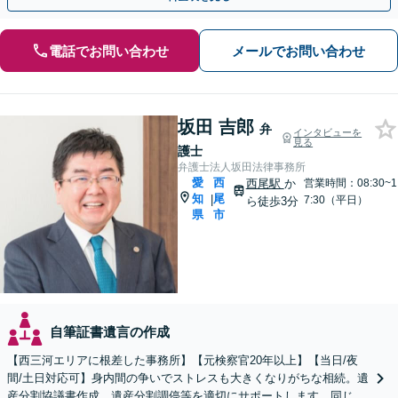
電話でお問い合わせ
メールでお問い合わせ
坂田 吉郎
弁
インタビューを
見る
護士
弁護士法人坂田法律事務所
愛
西
西尾駅
か
営業時間：08:30~1
知
尾
|
7:30（平日）
ら徒歩3分
県
市
自筆証書遺言の作成
【西三河エリアに根差した事務所】【元検察官20年以上】【当日/夜
間/土日対応可】身内間の争いでストレスも大きくなりがちな相続。遺
産分割協議書作成、遺産分割調停等を適切にサポートします。同じ建