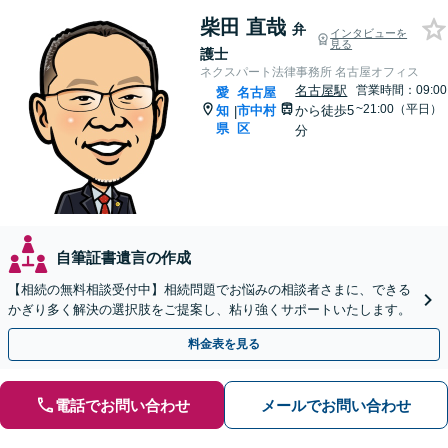
柴田 直哉
弁
インタビューを
見る
護士
ネクスパート法律事務所 名古屋オフィス
名古屋駅
営業時間：09:00
愛
名古屋
~21:00（平日）
知
市中村
から徒歩5
|
県
区
分
自筆証書遺言の作成
【相続の無料相談受付中】相続問題でお悩みの相談者さまに、できる
かぎり多く解決の選択肢をご提案し、粘り強くサポートいたします。
料金表を見る
電話でお問い合わせ
メールでお問い合わせ