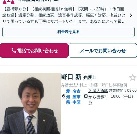
【豊橋駅８分】【相続初回相談1ｈ無料】【夜間（～22時）・休日面
談歓迎】遺産分割、相続放棄、遺言書作成等、幅広く対応。老後ひと
りで困っている方も丁寧にサポートいたします。あなたにとって最善
の方法を提案しています。お気軽にご相談ください。
料金表を見る
電話でお問い合わせ
メールでお問い合わせ
野口 新
弁護士
弁護士法人村上・加藤・野口法律事務所
久屋大通駅
営業時間：09:00
愛
名古
~18:00（平日）
知
屋市
から徒歩2
|
県
中区
分