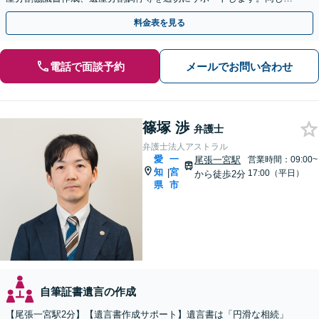
物に税理士・社会保険労務士もいます
料金表を見る
電話で面談予約
メールでお問い合わせ
篠塚 渉
弁護士
弁護士法人アストラル
愛
一
尾張一宮駅
営業時間：09:00~
知
宮
|
17:00（平日）
から徒歩2分
県
市
自筆証書遺言の作成
【尾張一宮駅2分】【遺言書作成サポート】遺言書は「円滑な相続」