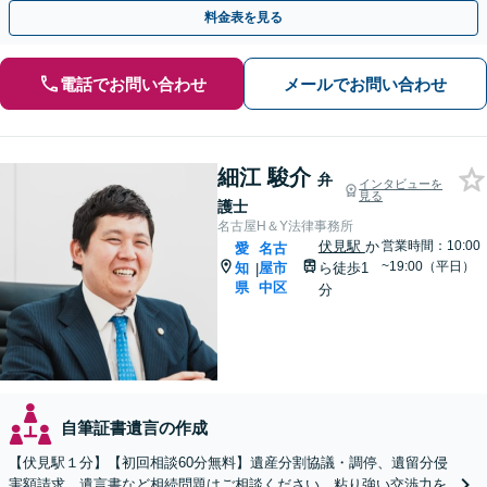
カウンセラー】【国際センター駅徒歩3分】
料金表を見る
電話でお問い合わせ
メールでお問い合わせ
細江 駿介
弁
インタビューを
見る
護士
名古屋H＆Y法律事務所
伏見駅
か
営業時間：10:00
愛
名古
~19:00（平日）
知
屋市
ら徒歩1
|
県
中区
分
自筆証書遺言の作成
【伏見駅１分】【初回相談60分無料】遺産分割協議・調停、遺留分侵
害額請求、遺言書など相続問題はご相談ください。粘り強い交渉力を