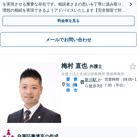
を実現させる重要な存在です。相談者さまの思いを丁寧に汲み取り、
理想の相続を実現できるようアドバイスいたします【完全個室で対
応】【近隣駐車場あり】
料金表を見る
メールでお問い合わせ
梅村 直也
弁護士
弁護士法人名城法律事務所 豊橋事務所
愛
豊
新川駅
か
営業時間：09:00~1
知
橋
|
7:30（平日）
ら徒歩3分
県
市
自筆証書遺言の作成