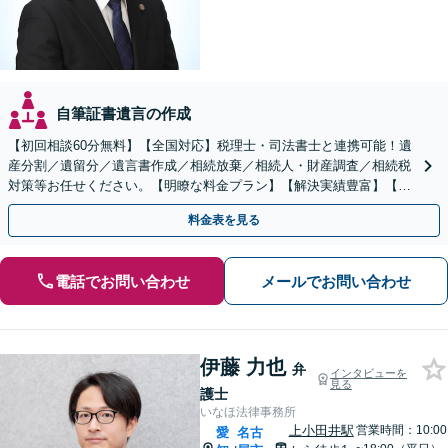
自筆証書遺言の作成
【初回相談60分無料】【全国対応】税理士・司法書士と連携可能！遺
産分割／遺留分／遺言書作成／相続放棄／相続人・財産調査／相続税
対策等お任せください。【明瞭な料金プラン】【解決実績豊富】【電
話相談可】
料金表を見る
電話でお問い合わせ
メールでお問い合わせ
伊藤 力也
弁
インタビューを
見る
護士
いなほ法律事務所
上小田井駅
営業時間：10:00
愛
名古