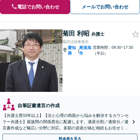
電話でお問い合わせ
メールでお問い合わせ
菊田 利昭
弁護士
菊田法律事務所
愛知
尾張旭
営業時間：09:30~17:30
|
県
市
（平日）
自筆証書遺言の作成
【弁護士歴10年以上】【法と心理の両面から悩みを解決するカウンセ
ラー弁護士】親族間の関係悪化に配慮します。遺産分割／遺留分／遺
言書作成など幅広い分野に対応。多額の資産が絡む相続もお任せくだ
さい。【夜間・休日の相談可能】【駐車場完備】
料金表を見る