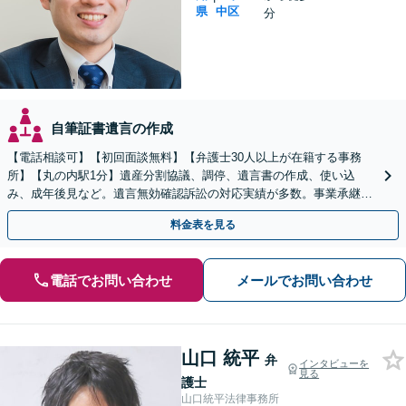
県
中区
分
自筆証書遺言の作成
【電話相談可】【初回面談無料】【弁護士30人以上が在籍する事務
所】【丸の内駅1分】遺産分割協議、調停、遺言書の作成、使い込
み、成年後見など。遺言無効確認訴訟の対応実績が多数。事業承継に
関するご相談にも対応できます
料金表を見る
電話でお問い合わせ
メールでお問い合わせ
山口 統平
弁
インタビューを
見る
護士
山口統平法律事務所