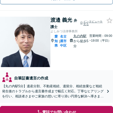
渡邉 義光
弁
インタビューを
見る
護士
よしみつ法律事務所
丸の内駅
営業時間：09:00
愛
名古
~19:00（平日）
知
屋市
から徒歩5
|
県
中区
分
自筆証書遺言の作成
【丸の内駅5分】遺産分割、不動産相続、遺留分、相続放棄など相続
発生後のトラブルから遺言書作成まで幅広く対応。丁寧なヒアリング
を行い、相談者さまやご家族の想いに寄り添い円滑な解決へ導きます
【オンライン面談OK】【休日・夜間相談可】
電話でお問い合わせ