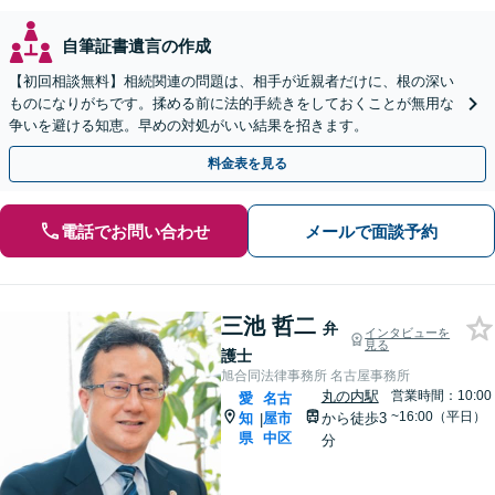
自筆証書遺言の作成
【初回相談無料】相続関連の問題は、相手が近親者だけに、根の深い
ものになりがちです。揉める前に法的手続きをしておくことが無用な
争いを避ける知恵。早めの対処がいい結果を招きます。
料金表を見る
電話でお問い合わせ
メールで面談予約
三池 哲二
弁
インタビューを
見る
護士
旭合同法律事務所 名古屋事務所
丸の内駅
営業時間：10:00
愛
名古
~16:00（平日）
知
屋市
から徒歩3
|
県
中区
分