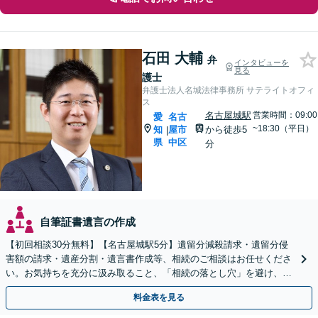
石田 大輔
弁
インタビューを
見る
護士
弁護士法人名城法律事務所 サテライトオフィ
ス
名古屋城駅
営業時間：09:00
愛
名古
~18:30（平日）
知
屋市
から徒歩5
|
県
中区
分
自筆証書遺言の作成
【初回相談30分無料】【名古屋城駅5分】遺留分減殺請求・遺留分侵
害額の請求・遺産分割・遺言書作成等、相続のご相談はお任せくださ
い。お気持ちを充分に汲み取ること、「相続の落とし穴」を避け、あ
らゆる可能性を把握することで最良の解決を目指します。
料金表を見る