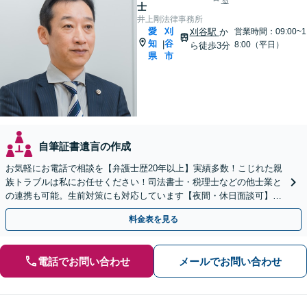
る
士
井上剛法律事務所
愛
刈
刈谷駅
か
営業時間：09:00~1
知
谷
|
8:00（平日）
ら徒歩3分
県
市
自筆証書遺言の作成
お気軽にお電話で相談を【弁護士歴20年以上】実績多数！こじれた親
族トラブルは私にお任せください！司法書士・税理士などの他士業と
の連携も可能。生前対策にも対応しています【夜間・休日面談可】
【完全個室・秘密厳守】
料金表を見る
電話でお問い合わせ
メールでお問い合わせ