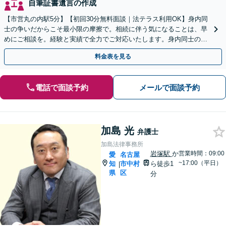
自筆証書遺言の作成
【市営丸の内駅5分】【初回30分無料面談｜法テラス利用OK】身内同
士の争いだからこそ最小限の摩擦で。相続に伴う気になることは、早
めにご相談を。経験と実績で全力でご対応いたします。身内同士の争
いだからこそ、それぞれの心に寄り添います。
料金表を見る
電話で面談予約
メールで面談予約
加島 光
弁護士
加島法律事務所
岩塚駅
か
営業時間：09:00
愛
名古屋
~17:00（平日）
知
市中村
ら徒歩1
|
県
区
分