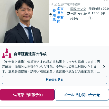
小川総合法律特許事務所
名古
国際センタ
営業時間：09:0
愛
屋市
0~17:00（平
ー駅
から徒
知
|
中村
日）
歩3分
県
区
自筆証書遺言の作成
【他士業と連携】依頼者さまの求める結果をしっかり追求します！円
満解決・徹底的な主張どちらも可能。冷静かつ柔軟に対応いたしま
す。遺産分割協議・調停／相続放棄／遺言書作成などの生前対策【初
回相談無料】【休日対応可能】
料金表を見る
電話で面談予約
メールでお問い合わせ