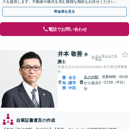
スを提供します。不動産や株式を含む複雑な相続もお任せください
【休日・夜間対応OK】【豊橋駅10分】
料金表を見る
電話でお問い合わせ
井本 敬善
弁
インタビューを
見る
護士
弁護士法人ALG＆Associates 名古屋法律事務
所
丸の内駅
営業時間：00:00
愛
名古
~23:59（平日）
知
屋市
から徒歩2
|
県
中区
分
自筆証書遺言の作成