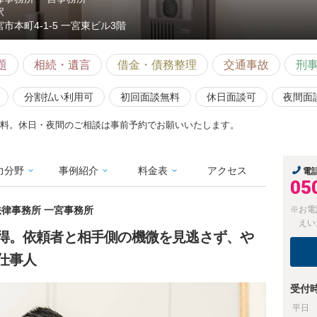
駅
宮市本町4-1-5 一宮東ビル3階
題
相続・遺言
借金・債務整理
交通事故
刑
分割払い利用可
初回面談無料
休日面談可
夜間面
無料。休日・夜間のご相談は事前予約でお願いいたします。
力分野
事例紹介
料金表
アクセス
電
05
法律事務所 一宮事務所
※お電
えい
得。依頼者と相手側の機微を見逃さず、や
仕事人
受付
平日