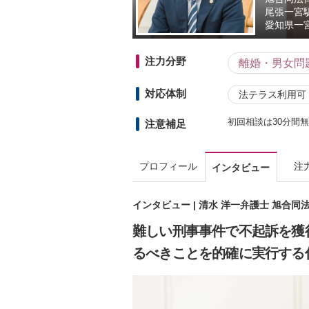
尾張一宮
愛知県
一
注力分野
離婚・男女問
対応体制
法テラス利用可
初回相談は30分間
注意補足
プロフィール
注
インタビュー
インタビュー | 清水 洋一弁護士 旭合同
難しい刑事事件で不起訴を獲
るべきことを的確に実行する