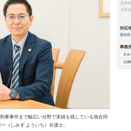
定休
定休
対応
愛知県
事務
完全
近隣
刑事事件まで幅広い分野で実績を残している旭合同
洋一（しみず よういち）弁護士。