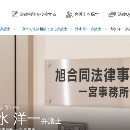
法律相談を投稿する
弁護士を探す
法律Q
弁護士
一宮市で法律相談できる弁護士
清水 洋一 弁護士
清水 洋一 
 よういち
水 洋一
弁護士
律事務所 一宮事務所