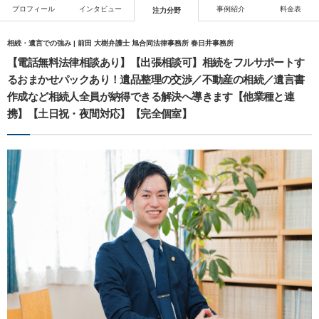
プロフィール
インタビュー
事例紹介
料金表
注力分野
相続・遺言での強み | 前田 大樹弁護士 旭合同法律事務所 春日井事務所
【電話無料法律相談あり】【出張相談可】相続をフルサポートす
るおまかせパックあり！遺品整理の交渉／不動産の相続／遺言書
作成など相続人全員が納得できる解決へ導きます【他業種と連
携】【土日祝・夜間対応】【完全個室】