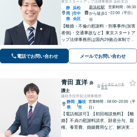
東京スタートアップ法律事務所 浜松支店
新浜松駅
営業時間：06:30
静
浜松
~22:00（平日）
岡
市中
から徒歩1
|
県
央区
分
【離婚・不倫の慰謝料・刑事事件(加害
者側)・交通事故など】東京スタートア
ップ法律事務所は国内29拠点体制で全
国対応！【ご自宅からの電話相談にも
対応(法律相談は完全予約制)】各分野で
電話でお問い合わせ
メールでお問い合わせ
専門性の高い弁護士が寄り添い解決を
サポートします。
青田 直洋
弁
インタビューを
見る
護士
藤枝市役所前法律事務所
静岡
藤枝
営業時間：08:00~20:00（平
|
県
市
日）
【電話相談可】【初回相談無料】【離
婚】不貞の慰謝料請求、財産分与、親
権、養育費、婚姻費用など、解決実績
は豊富です【相続】皆さまがつまずい