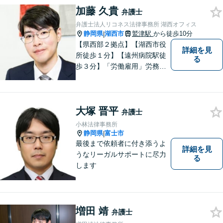
加藤 久貴
弁護士
弁護士法人リコネス法律事務所 湖西オフィス
静岡県
湖西市
鷲津駅
から徒歩10分
|
【県西部２拠点】【湖西市役
詳細を見
所徒歩１分】【遠州病院駅徒
る
歩３分】「労働雇用」労務関
係の精通弁護士として幅広い
視野で解決策を／「相続遺
言」公平・適正な相続手続は
大塚 晋平
すべてお任せください／「交
弁護士
通事故」損害賠償額を増額！
小林法律事務所
【夜間休日対応】【電話相
静岡県
富士市
|
談】
最後まで依頼者に付き添うよ
詳細を見
うなリーガルサポートに尽力
る
します
増田 靖
弁護士