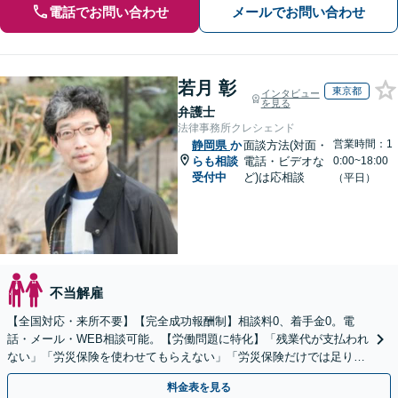
電話でお問い合わせ
メールでお問い合わせ
若月 彰
東京都
インタビュー
を見る
弁護士
法律事務所クレシェンド
営業時間：1
静岡県
か
面談方法(対面・
らも相談
電話・ビデオな
0:00~18:00
受付中
ど)は応相談
（平日）
不当解雇
【全国対応・来所不要】【完全成功報酬制】相談料0、着手金0。電
話・メール・WEB相談可能。【労働問題に特化】「残業代が支払われ
ない」「労災保険を使わせてもらえない」「労災保険だけでは足りな
い。損害賠償請求したい」など労働問題はお任せを。
料金表を見る