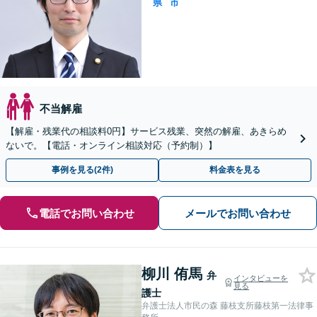
県
市
不当解雇
【解雇・残業代の相談料0円】サービス残業、突然の解雇、あきらめ
ないで。【電話・オンライン相談対応（予約制）】
事例を見る(2件)
料金表を見る
電話でお問い合わせ
メールでお問い合わせ
柳川 侑馬
弁
インタビューを
見る
護士
弁護士法人市民の森 藤枝支所藤枝第一法律事