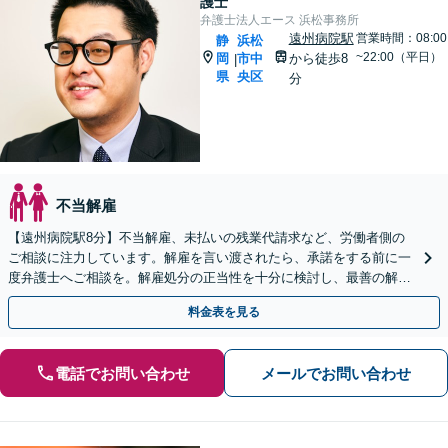
護士
弁護士法人エース 浜松事務所
遠州病院駅
営業時間：08:00
静
浜松
~22:00（平日）
岡
市中
から徒歩8
|
県
央区
分
不当解雇
【遠州病院駅8分】不当解雇、未払いの残業代請求など、労働者側の
ご相談に注力しています。解雇を言い渡されたら、承諾をする前に一
度弁護士へご相談を。解雇処分の正当性を十分に検討し、最善の解決
を図ります【初回相談無料】【電話／Zoom相談OK】
料金表を見る
電話でお問い合わせ
メールでお問い合わせ