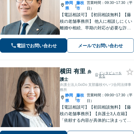
静岡
藤枝
営業時間：09:30~17:30（平
|
県
市
日）
【電話相談可】【初回相談無料】【藤
枝の老舗事務所】 他人に相談しにくい
離婚や相続、早期の対応が必要な詐欺
被害や借金問題など幅広く対応できま
す！「こんなことで相談していいの
電話でお問い合わせ
メールでお問い合わせ
か」と悩まずに、まずはご相談くださ
い【弁護士3人在籍】
横田 有里
弁
インタビューを
見る
護士
弁護士法人GoDo 支部藤枝やいづ合同法律事
務所
静岡
藤枝
営業時間：09:00~17:30（平
|
県
市
日）
【電話相談可】【初回相談無料】【藤
枝の老舗事務所】【弁護士3人在籍】
「依頼する内容が具体的に決まってい
ない」「どうしたらいいか分からな
い」という方もまずはご相談くださ