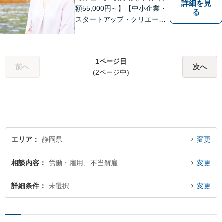
詳細を見
額55,000円～】【中小企業・
る
スタートアップ・クリエータ
ー支援】契約書チェックや知
的財産権に関する企業法務サ
ポート。「特許、意匠、商
1ページ目
標、著作権、不正競争防止法
前へ
次へ
(2ページ中)
の専門知識・経験豊富」「リ
ーガルフォースの高精度契約
書チェック」
エリア
静岡県
変更
相談内容
労働・雇用、不当解雇
変更
詳細条件
未選択
変更