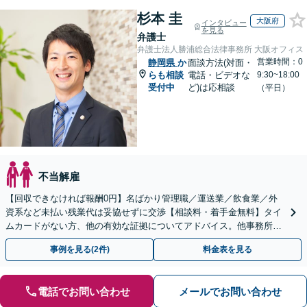
杉本 圭
大阪府
インタビュー
を見る
弁護士
弁護士法人勝浦総合法律事務所 大阪オフィス
営業時間：0
静岡県
か
面談方法(対面・
らも相談
電話・ビデオな
9:30~18:00
受付中
ど)は応相談
（平日）
不当解雇
【回収できなければ報酬0円】名ばかり管理職／運送業／飲食業／外
資系など未払い残業代は妥協せずに交渉【相談料・着手金無料】タイ
ムカードがない方、他の有効な証拠についてアドバイス。他事務所で
断られた方もご相談ください。あなたの権利を守ります！
事例を見る(2件)
料金表を見る
電話でお問い合わせ
メールでお問い合わせ