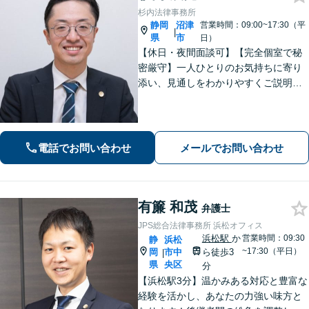
杉内法律事務所
静岡
沼津
営業時間：09:00~17:30（平
|
県
市
日）
【休日・夜間面談可】【完全個室で秘
密厳守】一人ひとりのお気持ちに寄り
添い、見通しをわかりやすくご説明。
その先の生活や将来も見据えながら、
安心してご相談いただけるようサポー
トいたします。
電話でお問い合わせ
メールでお問い合わせ
有簾 和茂
弁護士
JPS総合法律事務所 浜松オフィス
浜松駅
か
営業時間：09:30
静
浜松
~17:30（平日）
岡
市中
ら徒歩3
|
県
央区
分
【浜松駅3分】温かみある対応と豊富な
経験を活かし、あなたの力強い味方と