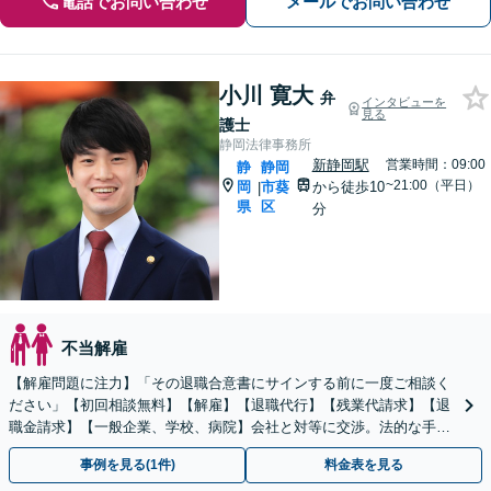
電話でお問い合わせ
メールでお問い合わせ
小川 寛大
弁
インタビューを
見る
護士
静岡法律事務所
新静岡駅
営業時間：09:00
静
静岡
~21:00（平日）
岡
市葵
から徒歩10
|
県
区
分
不当解雇
【解雇問題に注力】「その退職合意書にサインする前に一度ご相談く
ださい」【初回相談無料】【解雇】【退職代行】【残業代請求】【退
職金請求】【一般企業、学校、病院】会社と対等に交渉。法的な手段
を用いて問題を適切に解決！
事例を見る(1件)
料金表を見る