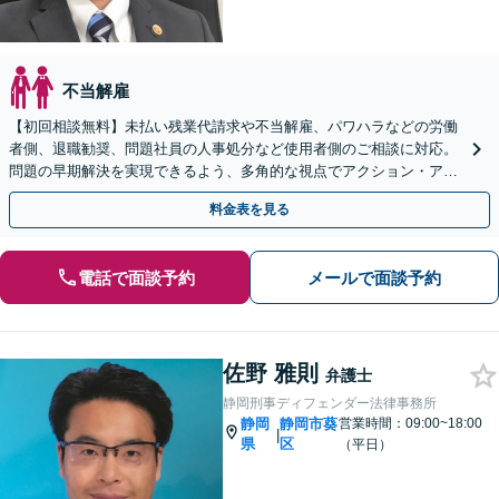
不当解雇
【初回相談無料】未払い残業代請求や不当解雇、パワハラなどの労働
者側、退職勧奨、問題社員の人事処分など使用者側のご相談に対応。
問題の早期解決を実現できるよう、多角的な視点でアクション・アド
バイスをいたします【焼津駅徒歩2分】
料金表を見る
電話で面談予約
メールで面談予約
佐野 雅則
弁護士
静岡刑事ディフェンダー法律事務所
静岡
静岡市葵
営業時間：09:00~18:00
|
県
区
（平日）