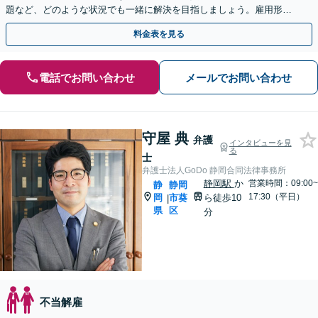
題など、どのような状況でも一緒に解決を目指しましょう。雇用形態
を問わずサポート「労災申請やハラスメント問題にも対応」
料金表を見る
電話でお問い合わせ
メールでお問い合わせ
守屋 典
弁護
インタビューを見
る
士
弁護士法人GoDo 静岡合同法律事務所
静岡駅
か
営業時間：09:00~
静
静岡
17:30（平日）
岡
市葵
ら徒歩10
|
県
区
分
不当解雇