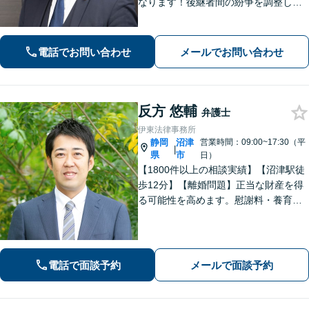
なります！後継者間の紛争を調整し、
円滑な事業承継をサポート「経営者に
関わる相続の経験豊富」親身な対応で
浜松の企業を支援します。医療／運送
電話でお問い合わせ
メールでお問い合わせ
／介護／建設ほか【休日・夜間相談
可】
反方 悠輔
弁護士
伊東法律事務所
静岡
沼津
営業時間：09:00~17:30（平
|
県
市
日）
【1800件以上の相談実績】【沼津駅徒
歩12分】【離婚問題】正当な財産を得
る可能性を高めます。慰謝料・養育費
請求も的確な交渉力でサポート。【借
金・債務整理】自己破産や個人再生も
お任せください。【相続】遺産分割調
停・遺留分など納得できる解決へ。
電話で面談予約
メールで面談予約