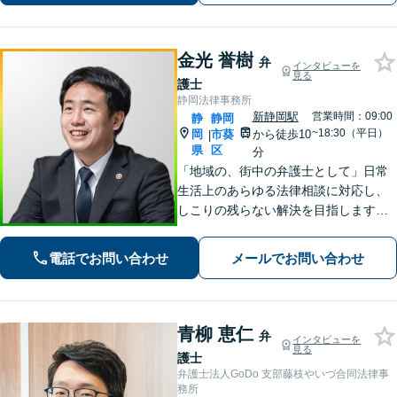
サポートします。
金光 誉樹
弁
インタビューを
見る
護士
静岡法律事務所
新静岡駅
営業時間：09:00
静
静岡
~18:30（平日）
岡
市葵
から徒歩10
|
県
区
分
「地域の、街中の弁護士として」日常
生活上のあらゆる法律相談に対応し、
しこりの残らない解決を目指します。
「この人に相談してよかった」と心か
ら思っていただけるよう、どのような
電話でお問い合わせ
メールでお問い合わせ
案件にも誠心誠意取り組んでいく所存
です。
青柳 恵仁
弁
インタビューを
見る
護士
弁護士法人GoDo 支部藤枝やいづ合同法律事
務所