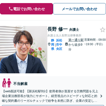
電話でお問い合わせ
メールでお問い合わせ
長野 修一
弁護士
弁護士法人長野法律事務所
第一通り駅
営業時間：09:00
静
浜松
~19:00（平日）
岡
市中
から徒歩9
|
県
央区
分
不当解雇
【web面談可能】【新浜松駅8分】使用者側が直面する労務問題を元上
場企業法務部長が強力にサポート。経営視点のスピーディな対応と的
確な契約書のリーガルチェックで紛争を未然に防ぎ、企業の安定した
成長を法務面からしっかりと後押しいたします。