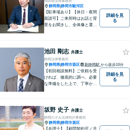
増田靖法律事務所
静岡県
静岡市駿河区
|
【駐車場あり】【休日・夜間
詳細を見
面談可】ご来所時はお話と背
る
景をお聞きし、全体像と選択
肢が見えた上で、ご本人が納
得いくようお伝えするよう努
めています。お気軽にご相談
ください。
池田 剛志
弁護士
静岡法律事務所
静岡県
静岡市葵区
新静岡駅
から徒歩10分
|
【初回相談無料】ご依頼を受
詳細を見
ければ、徹底的に調べ、必要
る
な準備をした上で、丁寧かつ
誠実に事件に取り組むことを
心がけています。特に、医療
事故、労災事故、交通事故等
坂野 史子
の損害賠償請求事件、相続・
弁護士
離婚、破産・個人再生等は、
静岡のぞみ法律特許事務所
私が力を注ぎ、得意としてい
静岡県
静岡市葵区
|
る分野です。
【弁理士】【顧問契約可／月