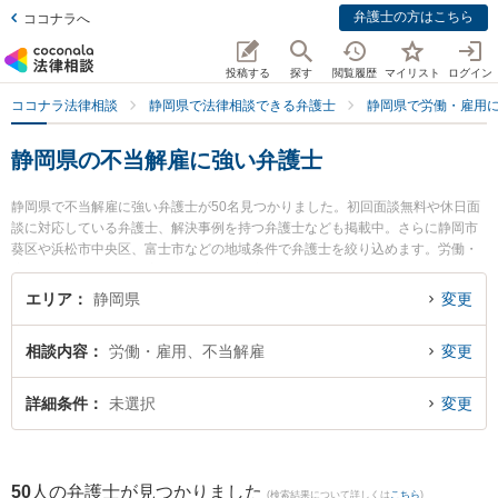
弁護士の方はこちら
ココナラへ
投稿する
探す
閲覧履歴
マイリスト
ログイン
ココナラ法律相談
静岡県で法律相談できる弁護士
静岡県で労働・雇用
静岡県の不当解雇に強い弁護士
静岡県で不当解雇に強い弁護士が50名見つかりました。初回面談無料や休日面
談に対応している弁護士、解決事例を持つ弁護士なども掲載中。さらに静岡市
葵区や浜松市中央区、富士市などの地域条件で弁護士を絞り込めます。労働・
雇用に関係する不当解雇や退職勧奨、内定取消等の細かな分野での絞り込み検
索もでき便利です。特にベリーベスト法律事務所 浜松オフィスの大城 拓摩弁護
エリア
静岡県
変更
士や静岡法律事務所の小川 寛大弁護士、弁護士法人長野法律事務所の長野 修一
弁護士のプロフィール情報や弁護士費用、強みなどが注目されています。『静
相談内容
労働・雇用、不当解雇
変更
岡県で土日や夜間に発生した不当解雇のトラブルを今すぐに弁護士に相談した
い』『不当解雇のトラブル解決の実績豊富な近くの弁護士を検索したい』『初
回相談無料で不当解雇を法律相談できる静岡県内の弁護士に相談予約したい』
詳細条件
未選択
変更
などでお困りの相談者さんにおすすめです。
50
人の弁護士が見つかりました
(検索結果について詳しくは
こちら
)