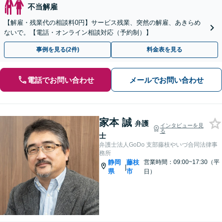
不当解雇
【解雇・残業代の相談料0円】サービス残業、突然の解雇、あきらめ
ないで。【電話・オンライン相談対応（予約制）】
事例を見る(2件)
料金表を見る
電話でお問い合わせ
メールでお問い合わせ
家本 誠
弁護
インタビューを見
る
士
弁護士法人GoDo 支部藤枝やいづ合同法律事
務所
静岡
藤枝
営業時間：09:00~17:30（平
|
県
市
日）