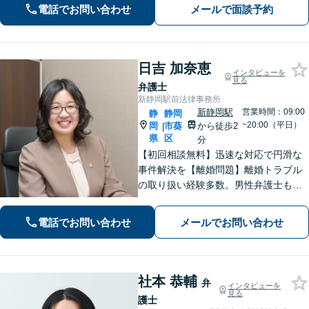
電話でお問い合わせ
メールで面談予約
い。相続遺言、離婚問題、交通事故、
借金問題、債権回収など【夜間休日応
相談】
日吉 加奈恵
インタビューを
見る
弁護士
新静岡駅前法律事務所
新静岡駅
営業時間：09:00
静
静岡
~20:00（平日）
岡
市葵
から徒歩2
|
県
区
分
【初回相談無料】迅速な対応で円滑な
事件解決を【離婚問題】離婚トラブル
の取り扱い経験多数。男性弁護士も在
籍で男女双方の視点から最適なアドバ
イス【相続問題】全国出張も対応。関
電話でお問い合わせ
メールでお問い合わせ
連士業とも連携し、満足度の高い相続
を実現できるよう努めます【新静岡駅
直結】
社本 恭輔
弁
インタビューを
見る
護士