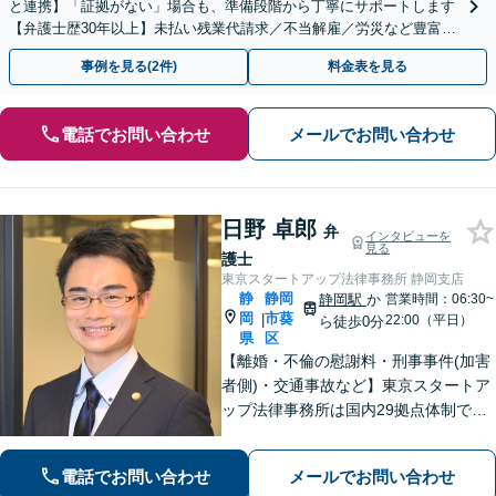
と連携】「証拠がない」場合も、準備段階から丁寧にサポートします
【弁護士歴30年以上】未払い残業代請求／不当解雇／労災など豊富な
実績あり！労使双方の対応可能です【夜間休日対応】
事例を見る(2件)
料金表を見る
電話でお問い合わせ
メールでお問い合わせ
日野 卓郎
弁
インタビューを
見る
護士
東京スタートアップ法律事務所 静岡支店
静
静岡
静岡駅
か
営業時間：06:30~
岡
市葵
|
22:00（平日）
ら徒歩0分
県
区
【離婚・不倫の慰謝料・刑事事件(加害
者側)・交通事故など】東京スタートア
ップ法律事務所は国内29拠点体制で全
国対応！【ご自宅からの電話相談にも
対応(法律相談は完全予約制)】各分野で
電話でお問い合わせ
メールでお問い合わせ
専門性の高い弁護士が寄り添い解決を