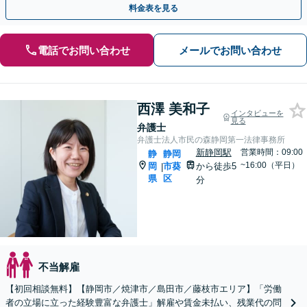
料金表を見る
電話でお問い合わせ
メールでお問い合わせ
西澤 美和子
インタビューを
見る
弁護士
弁護士法人市民の森静岡第一法律事務所
新静岡駅
営業時間：09:00
静
静岡
~16:00（平日）
岡
市葵
から徒歩5
|
県
区
分
不当解雇
【初回相談無料】【静岡市／焼津市／島田市／藤枝市エリア】「労働
者の立場に立った経験豊富な弁護士」解雇や賃金未払い、残業代の問