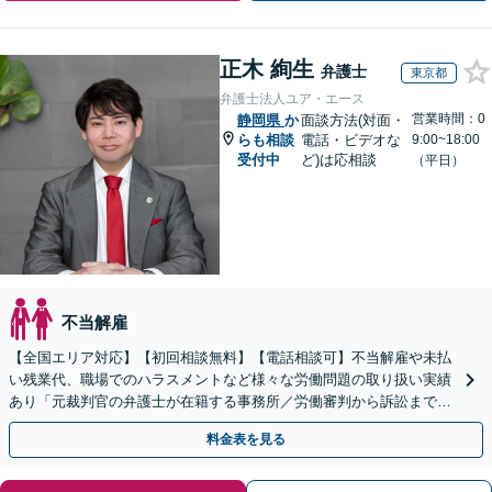
正木 絢生
弁護士
東京都
弁護士法人ユア・エース
営業時間：0
静岡県
か
面談方法(対面・
らも相談
電話・ビデオな
9:00~18:00
受付中
ど)は応相談
（平日）
不当解雇
【全国エリア対応】【初回相談無料】【電話相談可】不当解雇や未払
い残業代、職場でのハラスメントなど様々な労働問題の取り扱い実績
あり「元裁判官の弁護士が在籍する事務所／労働審判から訴訟まで、
裁判官経験を活かした最適な戦略を立案」
料金表を見る