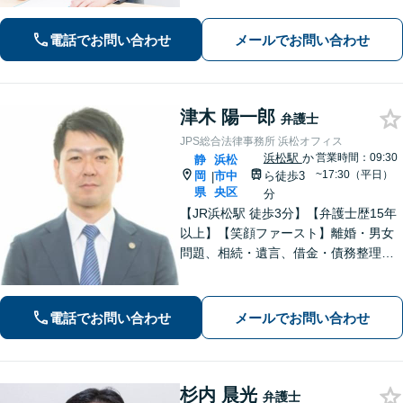
ていないか、しっかりとコミュニケー
ションを取りながらお話を進めてまい
電話でお問い合わせ
メールでお問い合わせ
ります【法テラス利用可】【藤枝市役
所裏】
津木 陽一郎
弁護士
JPS総合法律事務所 浜松オフィス
浜松駅
か
営業時間：09:30
静
浜松
~17:30（平日）
岡
市中
ら徒歩3
|
県
央区
分
【JR浜松駅 徒歩3分】【弁護士歴15年
以上】【笑顔ファースト】離婚・男女
問題、相続・遺言、借金・債務整理な
ど、お困りの場合はご相談ください。
依頼者さまが抱える不安を解消し、笑
顔で前を向いていただけるように全力
電話でお問い合わせ
メールでお問い合わせ
でサポートいたします。【初回面談無
料】
杉内 晨光
弁護士