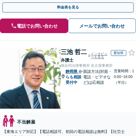
系など妥協せずに交渉！他で断られた方も対応。
料金表を見る
電話でお問い合わせ
メールでお問い合わせ
三池 哲二
愛知県
インタビュ
ーを見る
弁護士
旭合同法律事務所 名古屋事務所
営業時間：1
静岡県
か
面談方法(対面・
らも相談
電話・ビデオな
0:00~16:00
受付中
ど)は応相談
（平日）
不当解雇
【東海エリア対応】【電話相談可、初回の電話相談は無料】【社労士