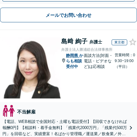
メールでお問い合わせ
島﨑 絢子
弁護士
東京都
弁護士法人勝浦総合法律事務所
営業時間：0
静岡県
か
面談方法(対面・
らも相談
電話・ビデオな
9:30~19:00
受付中
ど)は応相談
（平日）
不当解雇
【電話、WEB相談で全国対応・土曜も電話受付】【回収できなければ
報酬0円】【相談料・着手金無料】「残業代2000万円」「残業代500万
円」を回収など、実績豊富！名ばかり管理職／運送業／飲食業／外資