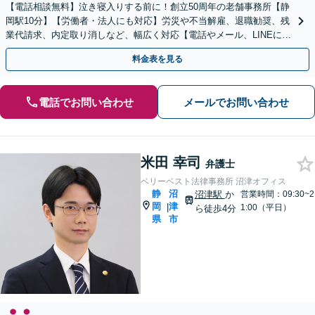
【電話相談無料】泣き寝入りする前に！創立50周年の老舗事務所【静
岡駅10分】【労働者・法人にも対応】労災や不当解雇、退職勧奨、残
業代請求、内定取り消しなど、幅広く対応【電話やメール、LINEにて
相談可能】事前予約で夜間相談も【法テラス利】
料金表を見る
電話でお問い合わせ
メールでお問い合わせ
米田 幸司
弁護士
ベリーベスト法律事務所 沼津オフィス
静
沼
沼津駅
か
営業時間：09:30~2
岡
津
|
1:00（平日）
ら徒歩4分
県
市