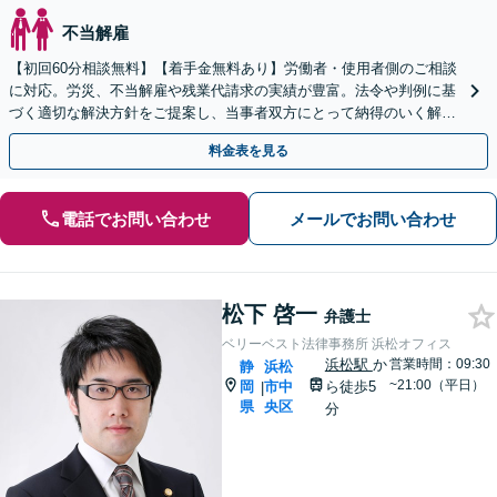
不当解雇
【初回60分相談無料】【着手金無料あり】労働者・使用者側のご相談
に対応。労災、不当解雇や残業代請求の実績が豊富。法令や判例に基
づく適切な解決方針をご提案し、当事者双方にとって納得のいく解決
を目指します【当日／休日／夜間／電話相談可】
料金表を見る
電話でお問い合わせ
メールでお問い合わせ
松下 啓一
弁護士
ベリーベスト法律事務所 浜松オフィス
浜松駅
か
営業時間：09:30
静
浜松
~21:00（平日）
岡
市中
ら徒歩5
|
県
央区
分