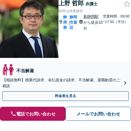
上野 哲郎
弁護士
静岡法律事務所
新静岡駅
営業時間：09:00
静
静岡
~17:30（平日）
岡
市葵
から徒歩10
|
県
区
分
不当解雇
【相談無料】残業代請求、未払賃金の請求、不当解雇、退職勧奨のご
相談
料金表を見る
電話でお問い合わせ
メールでお問い合わせ