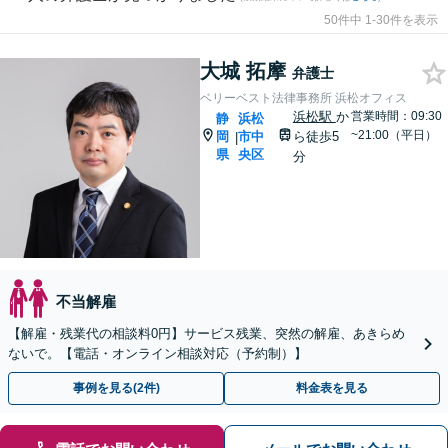
50件中 1-30件を表示
大城 拓摩
弁護士
ベリーベスト法律事務所 浜松オフィス
浜松駅
か
営業時間：09:30
静
浜松
~21:00（平日）
岡
市中
ら徒歩5
|
県
央区
分
不当解雇
【解雇・残業代の相談料0円】サービス残業、突然の解雇、あきらめ
ないで。【電話・オンライン相談対応（予約制）】
事例を見る(2件)
料金表を見る