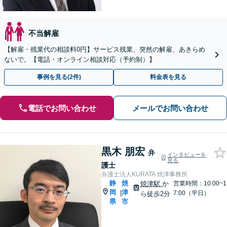
不当解雇
【解雇・残業代の相談料0円】サービス残業、突然の解雇、あきらめ
ないで。【電話・オンライン相談対応（予約制）】
事例を見る(2件)
料金表を見る
電話でお問い合わせ
メールでお問い合わせ
黒木 朋宏
弁
インタビューを
見る
護士
弁護士法人KURATA 焼津事務所
静
焼
焼津駅
か
営業時間：10:00~1
岡
津
|
7:00（平日）
ら徒歩2分
県
市