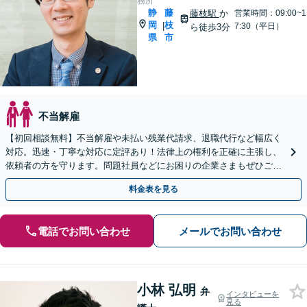
務所
静
藤
藤枝駅
か
営業時間：09:00~1
岡
枝
|
7:30（平日）
ら徒歩3分
県
市
不当解雇
【初回相談無料】不当解雇や未払い残業代請求、退職代行など幅広く
対応。迅速・丁寧な対応に定評あり！法律上の権利を正確に主張し、
依頼者の方を守ります。問題社員などにお困りの企業さまもぜひご相
談ください【電話相談可】【藤枝駅１分】【法テラス可】
料金表を見る
電話でお問い合わせ
メールでお問い合わせ
小林 弘明
弁
インタビューを
見る