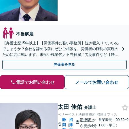
不当解雇
【弁護士歴15年以上】【労働事件に強い事務所】泣き寝入りでいいの
でしょうか？会社を辞める前にぜひご相談を。労働者の権利の実現の
ために共に戦います。未払い残業代／不当解雇／労災事件など【静岡
駅10分】【初回相談無料】【夜間・休日相談可能】
料金表を見る
電話でお問い合わせ
メールでお問い合わせ
太田 佳佑
弁護士
ベリーベスト法律事務所 沼津オフィス
静
沼
沼津駅
か
営業時間：09:30~2
岡
津
|
1:00（平日）
ら徒歩4分