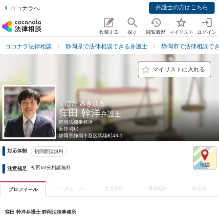
弁護士の方はこちら
ココナラへ
投稿する
探す
閲覧履歴
マイリスト
ログイン
ココナラ法律相談
静岡県で法律相談できる弁護士
静岡市で法律相談で
マイリストに入れる
くぼた みきひろ
窪田 幹洋
弁護士
静岡法律事務所
新静岡駅
静岡県
静岡市葵区馬場町43-1
対応体制
初回面談無料
初回60分相談無料
注意補足
インタビュー
注力分野
事例紹介
料金表
プロフィール
窪田 幹洋弁護士 静岡法律事務所