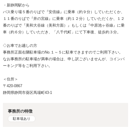
・新静岡駅から
バス乗り場５番のりばで『安倍線』に乗車（約９分）していただくか、
１１番のりばで『井の宮線』に乗車（約１２分）していただくか、１２
番のりばで『美和大谷線（美和方面）』もしくは『中原池ヶ谷線』に乗
車（約６分）していただき、「八千代町」にて下車後、徒歩約３分。
◇お車でお越しの方
事務所正面右隣駐車場のNo.１～５に駐車できますのでご利用下さい。
なお事務所の駐車場が満車の場合は、申し訳ございませんが、コインパ
ーキング等をご利用下さい。
＜住所＞
〒420-0867
静岡県静岡市葵区馬場町43-1
事務所の特徴
駐車場あり